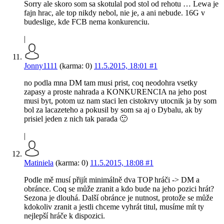
Sorry ale skoro som sa skotulal pod stol od rehotu … Lewa je
fajn hrac, ale top nikdy nebol, nie je, a ani nebude. 16G v
budeslige, kde FCB nema konkurenciu.
|
Jonny1111
(karma: 0)
11.5.2015, 18:01
#1
no podla mna DM tam musi prist, coq neodohra vsetky
zapasy a proste nahrada a KONKURENCIA na jeho post
musi byt, potom uz nam staci len cistokrvy utocnik ja by som
bol za lacazeteho a pokusil by som sa aj o Dybalu, ak by
prisiel jeden z nich tak parada 🙂
|
Matiniela
(karma: 0)
11.5.2015, 18:08
#1
Podle mě musí přijít minimálně dva TOP hráči -> DM a
obránce. Coq se může zranit a kdo bude na jeho pozici hrát?
Sezona je dlouhá. Další obránce je nutnost, protože se může
kdokoliv zranit a jestli chceme vyhrát titul, musíme mít ty
nejlepší hráče k dispozici.