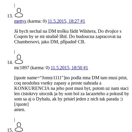
|
mettys
(karma: 0)
11.5.2015, 18:27
#1
Já bych nechal na DM trošku řádit Wilshera, Do dvojice s
Coqem by se mi strašně líbil. Do budoucna zapracovat na
Chambersovi, jako DM, případně CB.
|
mc1897 (karma: 0)
11.5.2015, 18:50
#1
[quote name=“Jonny1111″]no podla mna DM tam musi prist,
coq neodohra vsetky zapasy a proste nahrada a
KONKURENCIA na jeho post musi byt, potom uz nam staci
len cistokrvy utocnik ja by som bol za lacazeteho a pokusil by
som sa aj o Dybalu, ak by prisiel jeden z nich tak parada :)
[/quote]
amen.
|