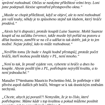
správné rozhodnutí. Občas se naskytne příležitost velmi brzy. Loni
jsme podepsali Alexise uprostřed přestupového okna.“
„Musíte se chopit příležitosti, když se objeví, ale to není rozhodnutí
jen vaší touhy, někdy je to způsobeno stejně tak klubem, který hráče
prodává.“
„Alexis byl k dispozici, protože koupili Luise Suareze. Mohli Suareze
koupit už na začátku července, takže musíte být pořád na pozoru a
dělat business, zaměřit se na cíl a udělat to tak dobře, jak je to jen
možné. Nejste jediný, kdo to může rozhodnout.“
„Nevěřím tomu [že bude v Anglii hodně přestupů], protože počet
hráčů, kteří mohou posílit kluby v PL, není mnoho.“
„Není to tak, že prostě vyjdete ven, vyberete si hráče a dnes ho
koupíte. Abyste posílil tým z PL, potřebujete nejvyšší kvalitu, a to
není jednoduché.“
Manažer T*ttenhamu Mauricio Pochettino řekl, že potřebuje v létě
přivést aspoň dalších pět hráčů, Wenger se k tak drastickým změnám
nechystá.
„Chcete, abych jej porazil?! Nemyslím, že je to číslo, které
potřebujeme. Máme kádr s top kvalitou a pokud můžeme posilnit