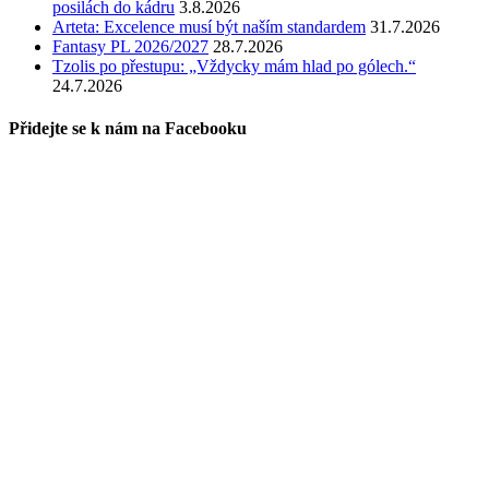
posilách do kádru
3.8.2026
Arteta: Excelence musí být naším standardem
31.7.2026
Fantasy PL 2026/2027
28.7.2026
Tzolis po přestupu: „Vždycky mám hlad po gólech.“
24.7.2026
Přidejte se k nám na Facebooku