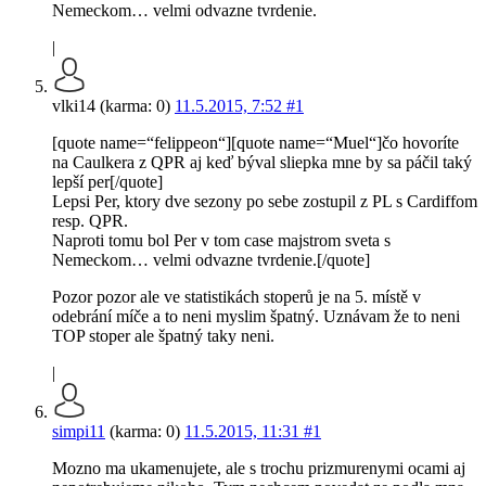
Nemeckom… velmi odvazne tvrdenie.
|
vlki14 (karma: 0)
11.5.2015, 7:52
#1
[quote name=“felippeon“][quote name=“Muel“]čo hovoríte
na Caulkera z QPR aj keď býval sliepka mne by sa páčil taký
lepší per[/quote]
Lepsi Per, ktory dve sezony po sebe zostupil z PL s Cardiffom
resp. QPR.
Naproti tomu bol Per v tom case majstrom sveta s
Nemeckom… velmi odvazne tvrdenie.[/quote]
Pozor pozor ale ve statistikách stoperů je na 5. místě v
odebrání míče a to neni myslim špatný. Uznávam že to neni
TOP stoper ale špatný taky neni.
|
simpi11
(karma: 0)
11.5.2015, 11:31
#1
Mozno ma ukamenujete, ale s trochu prizmurenymi ocami aj