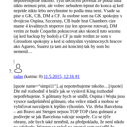
nepotrebujeme nikoho. Tym nechcem povedat ze podla mna
nikto nemusi prist, ale vobec nebudem trpnut do konca aj ked
nepride nikto lebo nevyhnutne to podla mna neni. Vsade sa
pise o GK, CB, DM a CF. Ja osobne som na GK spokojny s
dvojicou Ospina, Szczesny, CB bude hrat Chambers cize
mame 4 kvalitnych stoperov (uz len spravne rotovat), DM
verim ze bude Coquelin pokracovat ako skoncil tuto sezonu
(aj ked backup by bodol) a CF ja stale tvrdim ze som s
Giroudom spokojny a ked si odmyslim vynimocnych hracov
ako Aguero, Suarez (a tam asi koncim) tak by som ho
nemenil…
|
radas
(karma: 0)
11.5.2015, 12:16
#1
[quote name=“simpi11″]..aj nepotrebujeme nikoho…[/quote]
Dle mě rozhodně 4 hráče jak se vyslovil King rozhodně
nepotřebujeme. S gólmany bych se smířil, Ospina i Wojta jsou
vysoce nadprůměrní gólmani, oba velice mladí a mohou se
vybičovat navzájem k lepším výkonům. Viz. třeba Barcelona
– ani Bravo ani Stergen nejsou TOP TOP class golmani a
podivejte se jak Barcelona valcuje soupeře. Co se týče
obrany, zde bych také neměnil, za předpokladu, že není nikdo
na odchodu. Wenger se právě na arsenal.com vyjadřil že