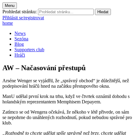
Menu
Prohledat stránku:
Přihlásit se/registrovat
home
News
Sezóna
Blog
Supporters club
Hráči
AW – Načasování přestupů
Arséne Wenger se vyjádřil, že „správný obchod“ je důležitější, než
podepisování hráčů hned na začátku přestupového okna.
ManU udělal první krok na trhu, když ve čtvrtek oznámil dohodu s
holandským reprezentantem Memphisem Depayem.
Zatímco se od Wengera očekává, že někoho v létě přivede, on sám
se nepohrne do unáhlených rozhodnutí, pokud nebudou správné pro
klub.
„Rozhodně to chcete udělat spíše správně než brzy, chcete udělat