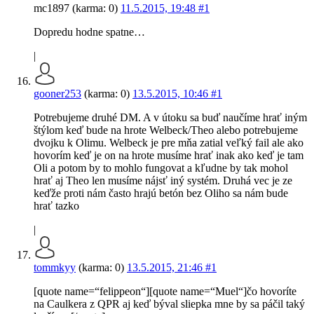
mc1897 (karma: 0)
11.5.2015, 19:48
#1
Dopredu hodne spatne…
|
gooner253
(karma: 0)
13.5.2015, 10:46
#1
Potrebujeme druhé DM. A v útoku sa buď naučíme hrať iným
štýlom keď bude na hrote Welbeck/Theo alebo potrebujeme
dvojku k Olimu. Welbeck je pre mňa zatial veľký fail ale ako
hovorím keď je on na hrote musíme hrať inak ako keď je tam
Oli a potom by to mohlo fungovat a kľudne by tak mohol
hrať aj Theo len musíme nájsť iný systém. Druhá vec je ze
keďže proti nám často hrajú betón bez Oliho sa nám bude
hrať tazko
|
tommkyy
(karma: 0)
13.5.2015, 21:46
#1
[quote name=“felippeon“][quote name=“Muel“]čo hovoríte
na Caulkera z QPR aj keď býval sliepka mne by sa páčil taký