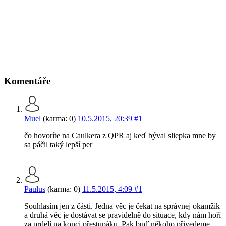
Komentáře
Muel
(karma: 0)
10.5.2015, 20:39
#1
čo hovoríte na Caulkera z QPR aj keď býval sliepka mne by
sa páčil taký lepší per
|
Paulus
(karma: 0)
11.5.2015, 4:09
#1
Souhlasím jen z části. Jedna věc je čekat na správnej okamžik
a druhá věc je dostávat se pravidelně do situace, kdy nám hoří
za prdelí na konci přestupáku. Pak buď někoho přivedeme