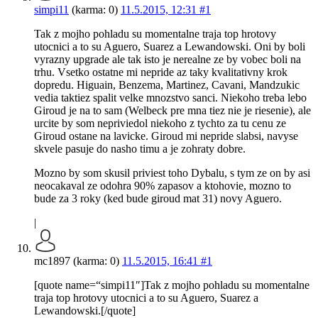
simpi11
(karma: 0)
11.5.2015, 12:31
#1
Tak z mojho pohladu su momentalne traja top hrotovy
utocnici a to su Aguero, Suarez a Lewandowski. Oni by boli
vyrazny upgrade ale tak isto je nerealne ze by vobec boli na
trhu. Vsetko ostatne mi nepride az taky kvalitativny krok
dopredu. Higuain, Benzema, Martinez, Cavani, Mandzukic
vedia taktiez spalit velke mnozstvo sanci. Niekoho treba lebo
Giroud je na to sam (Welbeck pre mna tiez nie je riesenie), ale
urcite by som nepriviedol niekoho z tychto za tu cenu ze
Giroud ostane na lavicke. Giroud mi nepride slabsi, navyse
skvele pasuje do nasho timu a je zohraty dobre.
Mozno by som skusil priviest toho Dybalu, s tym ze on by asi
neocakaval ze odohra 90% zapasov a ktohovie, mozno to
bude za 3 roky (ked bude giroud mat 31) novy Aguero.
|
mc1897 (karma: 0)
11.5.2015, 16:41
#1
[quote name=“simpi11″]Tak z mojho pohladu su momentalne
traja top hrotovy utocnici a to su Aguero, Suarez a
Lewandowski.[/quote]