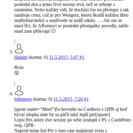
poslední den a jemu čtvrt sezony trvá, než se sehraje s
ostatníma. Nebo každej vidí, že dochází čas na přestupy a tak
natahuje cenu, což je pro Wengera, kterej škudlí každou libru
nepředstavitelný a nepřivede se tudíž nikdo. … Ale zas se
musí říct, že ARsenovi se poslední přestupáky povedly, takže
snad zase překvapí 🙂
|
flamini
(karma: 0)
11.5.2015, 5:47
#1
Reus
😛
|
felippeon
(karma: 0)
11.5.2015, 7:26
#1
[quote name=“Muel“]čo hovoríte na Caulkera z QPR aj keď
býval sliepka mne by sa páčil taký lepší per[/quote]
Lepsi Per, ktory dve sezony po sebe zostupil z PL s Cardiffom
resp. QPR.
Naproti tomu bol Per v tom case majstrom sveta s