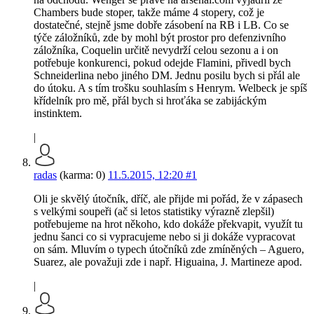
Chambers bude stoper, takže máme 4 stopery, což je
dostatečné, stejně jsme dobře zásobení na RB i LB. Co se
týče záložníků, zde by mohl být prostor pro defenzivního
záložníka, Coquelin určitě nevydrží celou sezonu a i on
potřebuje konkurenci, pokud odejde Flamini, přivedl bych
Schneiderlina nebo jiného DM. Jednu posilu bych si přál ale
do útoku. A s tím trošku souhlasím s Henrym. Welbeck je spíš
křídelník pro mě, přál bych si hroťáka se zabijáckým
instinktem.
|
radas
(karma: 0)
11.5.2015, 12:20
#1
Oli je skvělý útočník, dříč, ale přijde mi pořád, že v zápasech
s velkými soupeři (ač si letos statistiky výrazně zlepšil)
potřebujeme na hrot někoho, kdo dokáže překvapit, využít tu
jednu šanci co si vypracujeme nebo si ji dokáže vypracovat
on sám. Mluvím o typech útočníků zde zmíněných – Aguero,
Suarez, ale považuji zde i např. Higuaina, J. Martineze apod.
|