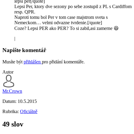
lepší per[/quote]
Lepsi Per, ktory dve sezony po sebe zostupil z PL s Cardiffom
resp. QPR.
Naproti tomu bol Per v tom case majstrom sveta s
Nemeckom… velmi odvazne tvrdenie.[/quote]
Coze? Lepsi PER ako PER? To si zabil,asi zamerne 😆
|
Napište komentář
Musíte být
přihlášen
pro přidání komentáře.
Autor
Mr.Crown
Datum:
10.5.2015
Rubrika:
Oficiálně
49 slov