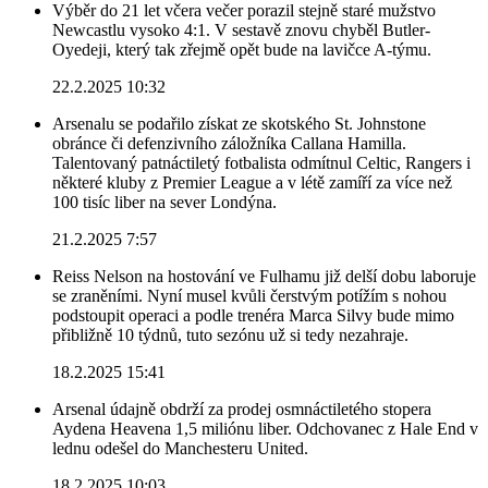
Výběr do 21 let včera večer porazil stejně staré mužstvo
Newcastlu vysoko 4:1. V sestavě znovu chyběl Butler-
Oyedeji, který tak zřejmě opět bude na lavičce A-týmu.
22.2.2025 10:32
Arsenalu se podařilo získat ze skotského St. Johnstone
obránce či defenzivního záložníka Callana Hamilla.
Talentovaný patnáctiletý fotbalista odmítnul Celtic, Rangers i
některé kluby z Premier League a v létě zamíří za více než
100 tisíc liber na sever Londýna.
21.2.2025 7:57
Reiss Nelson na hostování ve Fulhamu již delší dobu laboruje
se zraněními. Nyní musel kvůli čerstvým potížím s nohou
podstoupit operaci a podle trenéra Marca Silvy bude mimo
přibližně 10 týdnů, tuto sezónu už si tedy nezahraje.
18.2.2025 15:41
Arsenal údajně obdrží za prodej osmnáctiletého stopera
Aydena Heavena 1,5 miliónu liber. Odchovanec z Hale End v
lednu odešel do Manchesteru United.
18.2.2025 10:03