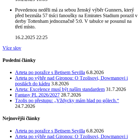
Povedenou neděli má za sebou ženský výběr Gunners, který
před bezmála 57 tisíci fanoušky na Emirates Stadium porazil v
derby Tottenham jednoznačně 5:0. V tabulce se posunul na
třetí místo.
16.2.2025 22:25
Více slov
Poslední články
Arteta po poražce s Betisem Sevilla
6.8.2026
Arteta po výhře nad Gironou: O Tzolisovi, Dowmanovi i
posilách do kádru
3.8.2026
Arteta: Excelence musí být naším standardem
31.7.2026
Fantasy PL 2026/2027
28.7.2026
Tzolis po přestupu: „Vždycky mám hlad po gólech.“
24.7.2026
Nejnovější články
Arteta po poražce s Betisem Sevilla
6.8.2026
Arteta po výhře nad Gironou: O Tzolisovi, Dowmanovi i