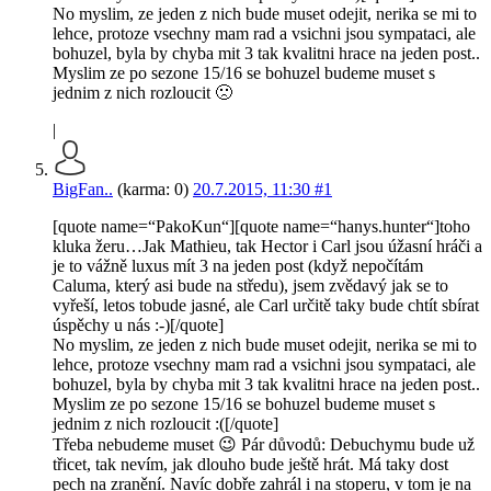
No myslim, ze jeden z nich bude muset odejit, nerika se mi to
lehce, protoze vsechny mam rad a vsichni jsou sympataci, ale
bohuzel, byla by chyba mit 3 tak kvalitni hrace na jeden post..
Myslim ze po sezone 15/16 se bohuzel budeme muset s
jednim z nich rozloucit 🙁
|
BigFan..
(karma: 0)
20.7.2015, 11:30
#1
[quote name=“PakoKun“][quote name=“hanys.hunter“]toho
kluka žeru…Jak Mathieu, tak Hector i Carl jsou úžasní hráči a
je to vážně luxus mít 3 na jeden post (když nepočítám
Caluma, který asi bude na středu), jsem zvědavý jak se to
vyřeší, letos tobude jasné, ale Carl určitě taky bude chtít sbírat
úspěchy u nás :-)[/quote]
No myslim, ze jeden z nich bude muset odejit, nerika se mi to
lehce, protoze vsechny mam rad a vsichni jsou sympataci, ale
bohuzel, byla by chyba mit 3 tak kvalitni hrace na jeden post..
Myslim ze po sezone 15/16 se bohuzel budeme muset s
jednim z nich rozloucit :([/quote]
Třeba nebudeme muset 😉 Pár důvodů: Debuchymu bude už
třicet, tak nevím, jak dlouho bude ještě hrát. Má taky dost
pech na zranění. Navíc dobře zahrál i na stoperu, v tom je na