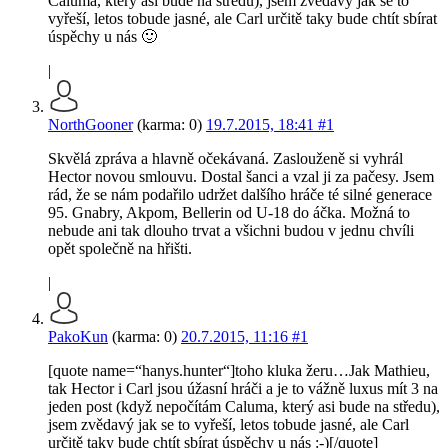
Caluma, který asi bude na středu), jsem zvědavý jak se to
vyřeší, letos tobude jasné, ale Carl určitě taky bude chtít sbírat
úspěchy u nás 🙂
|
NorthGooner
(karma: 0)
19.7.2015, 18:41
#1
Skvělá zpráva a hlavně očekávaná. Zaslouženě si vyhrál
Hector novou smlouvu. Dostal šanci a vzal ji za pačesy. Jsem
rád, že se nám podařilo udržet dalšího hráče té silné generace
95. Gnabry, Akpom, Bellerin od U-18 do áčka. Možná to
nebude ani tak dlouho trvat a všichni budou v jednu chvíli
opět společně na hřišti.
|
PakoKun
(karma: 0)
20.7.2015, 11:16
#1
[quote name=“hanys.hunter“]toho kluka žeru…Jak Mathieu,
tak Hector i Carl jsou úžasní hráči a je to vážně luxus mít 3 na
jeden post (když nepočítám Caluma, který asi bude na středu),
jsem zvědavý jak se to vyřeší, letos tobude jasné, ale Carl
určitě taky bude chtít sbírat úspěchy u nás :-)[/quote]