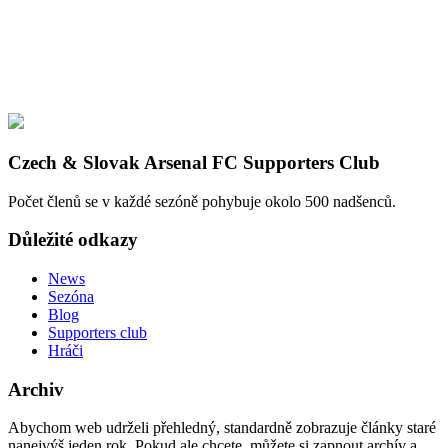
Czech & Slovak Arsenal FC Supporters Club
Počet členů se v každé sezóně pohybuje okolo 500 nadšenců.
Důležité odkazy
News
Sezóna
Blog
Supporters club
Hráči
Archiv
Abychom web udrželi přehledný, standardně zobrazuje články staré
nanejvýš jeden rok. Pokud ale chcete, můžete si zapnout archív a