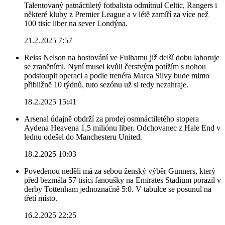
Talentovaný patnáctiletý fotbalista odmítnul Celtic, Rangers i
některé kluby z Premier League a v létě zamíří za více než
100 tisíc liber na sever Londýna.
21.2.2025 7:57
Reiss Nelson na hostování ve Fulhamu již delší dobu laboruje
se zraněními. Nyní musel kvůli čerstvým potížím s nohou
podstoupit operaci a podle trenéra Marca Silvy bude mimo
přibližně 10 týdnů, tuto sezónu už si tedy nezahraje.
18.2.2025 15:41
Arsenal údajně obdrží za prodej osmnáctiletého stopera
Aydena Heavena 1,5 miliónu liber. Odchovanec z Hale End v
lednu odešel do Manchesteru United.
18.2.2025 10:03
Povedenou neděli má za sebou ženský výběr Gunners, který
před bezmála 57 tisíci fanoušky na Emirates Stadium porazil v
derby Tottenham jednoznačně 5:0. V tabulce se posunul na
třetí místo.
16.2.2025 22:25