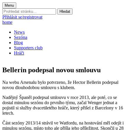
Menu
Prohledat
stránku:
Přihlásit se/registrovat
home
News
Sezóna
Blog
Supporters club
Hráči
Bellerin podepsal novou smlouvu
Na webu Arsenalu bylo potvrzeno, že Hector Bellerin podepsal
novou dlouhodobou smlouvu s klubem.
Nadějný Španěl podepsal smlouvu v roce 2013, ale poté, co se
dostal minulou sezónu do prvního týmu, začal Wenger jednat a
pojistil si služby dvacetiletého hráče, který přišel z Barcelony v 16
letech.
Část sezóny 2013/14 strávil ve Watfordu, na hostování měl odejít i
minulou sezónu, místo toho ale přišla jeho příležitost. Skončil u 28