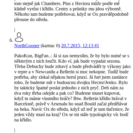
tom stejně jak Chambers. Plus z Hectora může podle mě
klidně vyrůst i křídlo. Centry a průniky mu jdou výborně.
Někoho tam budeme potřebovat, když se Ox pravděpodobně
přesune do středu.
|
NorthGooner
(karma: 0)
20.7.2015, 12:13
#1
PakoKun, BigFan..: Já si zas nemyslím, že by bylo nutné se s
některým z nich loučit. Kdo ví, jak bude vypadat sezona.
Třeba Debuchy bude zdravý a bude předvádět ty výkony jako
v repre a v Newcastlu a Bellerin si moc nekopne. Tudíž bude
potřeba, aby získal nějakou herní praxi. Já furt jsem zastánce
toho, že budeme mít v budoucnu dvojku Hector/Jenko. Bylo
by takticky špatné poslat jednoho z nich pryč. Deb nám za
dva roky třeba odejde a pak co? Budeme muset kupovat,
když tu máme vlastního hráče? Btw. Bellerin křídlo hrával v
Barceloně, právě v Arsenalu ho snad Bould začal předělávat
na beka. Navíc Ox do středu, když už teď je tam tlačenice, že
jeden vždy musí na kraj? Ox se mi stále typologicky víc hodí
na křídlo.
|