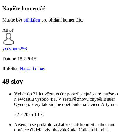
Napište komentář
Musíte být
přihlášen
pro přidání komentáře.
Autor
yxcvbnm256
Datum:
18.7.2015
Rubrika:
Napsali o nás
49 slov
Výběr do 21 let včera večer porazil stejně staré mužstvo
Newcastlu vysoko 4:1. V sestavě znovu chyběl Butler-
Oyedeji, který tak zřejmě opět bude na lavičce A-týmu.
22.2.2025 10:32
Arsenalu se podařilo získat ze skotského St. Johnstone
obránce či defenzivního záložníka Callana Hamilla.