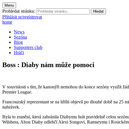
Menu
Prohledat stránku:
Přihlásit se/registrovat
home
News
Sezóna
Blog
Supporters club
Hráči
Boss : Diaby nám může pomoci
V souvislosti s tím, že kanonýři nemohou do konce sezóny využít žá
Premier League.
Francouzský reprezentant se na hřišti objevil po dlouhé době na 25 min
nahrávek.
Byla to zranění, která zabránila Diabymu hrát pravidelně celou sezónu.
Wilshera, Abou Diaby odlehčí Alexi Songovi, Ramseymu i Rosickém