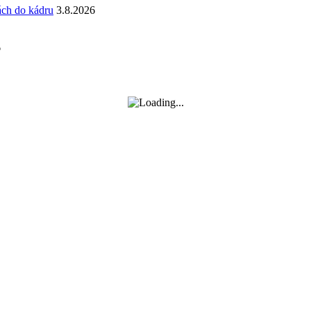
ách do kádru
3.8.2026
6