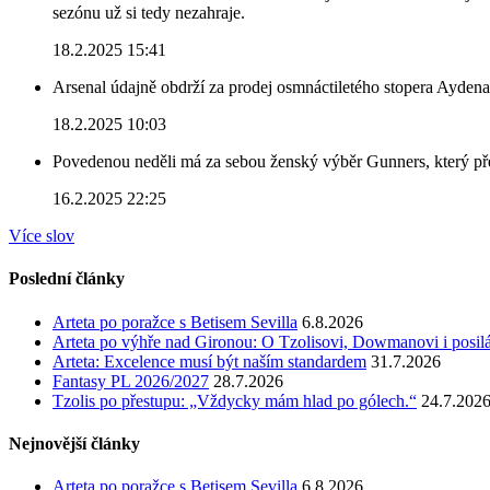
sezónu už si tedy nezahraje.
18.2.2025 15:41
Arsenal údajně obdrží za prodej osmnáctiletého stopera Ayden
18.2.2025 10:03
Povedenou neděli má za sebou ženský výběr Gunners, který před
16.2.2025 22:25
Více slov
Poslední články
Arteta po poražce s Betisem Sevilla
6.8.2026
Arteta po výhře nad Gironou: O Tzolisovi, Dowmanovi i posil
Arteta: Excelence musí být naším standardem
31.7.2026
Fantasy PL 2026/2027
28.7.2026
Tzolis po přestupu: „Vždycky mám hlad po gólech.“
24.7.202
Nejnovější články
Arteta po poražce s Betisem Sevilla
6.8.2026