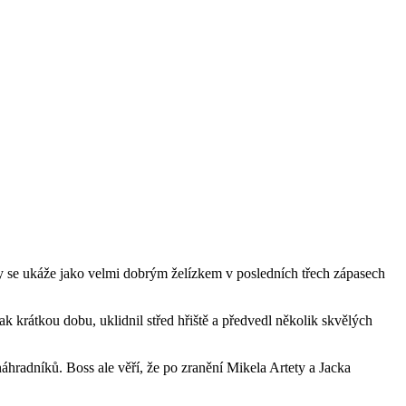
y se ukáže jako velmi dobrým želízkem v posledních třech zápasech
ak krátkou dobu, uklidnil střed hřiště a předvedl několik skvělých
náhradníků. Boss ale věří, že po zranění Mikela Artety a Jacka