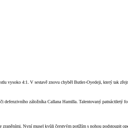
stlu vysoko 4:1. V sestavě znovu chyběl Butler-Oyedeji, který tak zře
či defenzivního záložníka Callana Hamilla. Talentovaný patnáctiletý fo
se zraněními. Nyní musel kvůli čerstvým potížím s nohou podstoupit ope