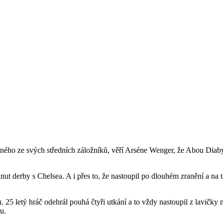
dného ze svých středních záložníků, věří Arséne Wenger, že Abou Diab
ut derby s Chelsea. A i přes to, že nastoupil po dlouhém zranění a na t
 25 letý hráč odehrál pouhá čtyři utkání a to vždy nastoupil z lavičky 
u.