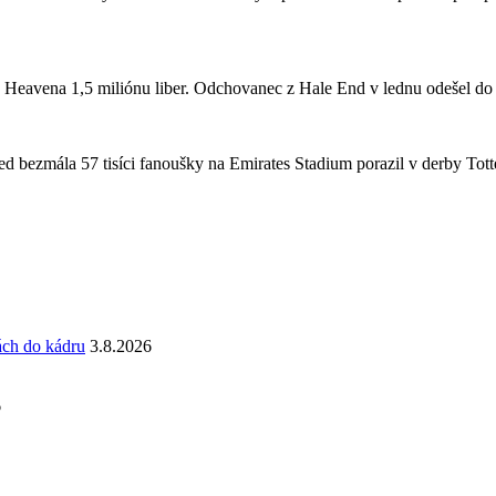
a Heavena 1,5 miliónu liber. Odchovanec z Hale End v lednu odešel d
 bezmála 57 tisíci fanoušky na Emirates Stadium porazil v derby Totte
ách do kádru
3.8.2026
6