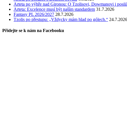
Arteta po výhře nad Gironou: O Tzolisovi, Dowmanovi i posil
Arteta: Excelence musí být naším standardem
31.7.2026
Fantasy PL 2026/2027
28.7.2026
Tzolis po přestupu: „Vždycky mám hlad po gólech.“
24.7.202
Přidejte se k nám na Facebooku