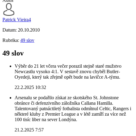
Autor
Patrick Vieira4
Datum:
20.10.2010
Rubrika:
49 slov
49 slov
Výběr do 21 let včera večer porazil stejně staré mužstvo
Newcastlu vysoko 4:1. V sestavě znovu chyběl Butler-
Oyedeji, který tak zřejmě opět bude na lavičce A-týmu.
22.2.2025 10:32
Arsenalu se podařilo získat ze skotského St. Johnstone
obránce či defenzivního záložníka Callana Hamilla.
Talentovaný patnáctiletý fotbalista odmítnul Celtic, Rangers i
některé kluby z Premier League a v létě zamíří za více než
100 tisíc liber na sever Londýna.
21.2.2025 7:57