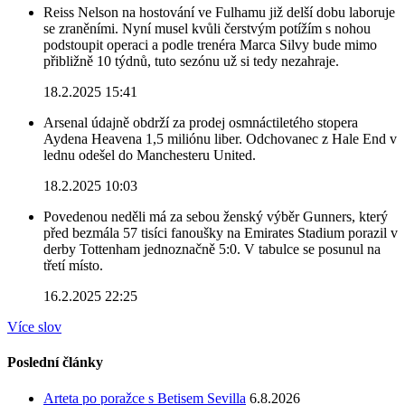
Reiss Nelson na hostování ve Fulhamu již delší dobu laboruje
se zraněními. Nyní musel kvůli čerstvým potížím s nohou
podstoupit operaci a podle trenéra Marca Silvy bude mimo
přibližně 10 týdnů, tuto sezónu už si tedy nezahraje.
18.2.2025 15:41
Arsenal údajně obdrží za prodej osmnáctiletého stopera
Aydena Heavena 1,5 miliónu liber. Odchovanec z Hale End v
lednu odešel do Manchesteru United.
18.2.2025 10:03
Povedenou neděli má za sebou ženský výběr Gunners, který
před bezmála 57 tisíci fanoušky na Emirates Stadium porazil v
derby Tottenham jednoznačně 5:0. V tabulce se posunul na
třetí místo.
16.2.2025 22:25
Více slov
Poslední články
Arteta po poražce s Betisem Sevilla
6.8.2026