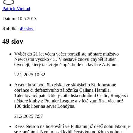
Patrick Vieira4
Datum:
10.5.2013
Rubrika:
49 slov
49 slov
Výběr do 21 let včera večer porazil stejně staré mužstvo
Newcastlu vysoko 4:1. V sestavě znovu chyběl Butler-
Oyedeji, který tak zřejmě opět bude na lavičce A-týmu.
22.2.2025 10:32
Arsenalu se podařilo získat ze skotského St. Johnstone
obránce či defenzivního záložníka Callana Hamilla.
Talentovaný patnáctiletý fotbalista odmítnul Celtic, Rangers i
některé kluby z Premier League a v létě zamíří za více než
100 tisíc liber na sever Londýna.
21.2.2025 7:57
Reiss Nelson na hostování ve Fulhamu již delší dobu laboruje
se zraněními. Nyní musel kvůli čerstvým potížím s nohou