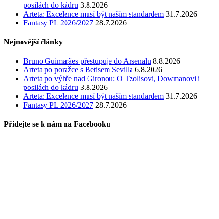
posilách do kádru
3.8.2026
Arteta: Excelence musí být naším standardem
31.7.2026
Fantasy PL 2026/2027
28.7.2026
Nejnovější články
Bruno Guimarães přestupuje do Arsenalu
8.8.2026
Arteta po poražce s Betisem Sevilla
6.8.2026
Arteta po výhře nad Gironou: O Tzolisovi, Dowmanovi i
posilách do kádru
3.8.2026
Arteta: Excelence musí být naším standardem
31.7.2026
Fantasy PL 2026/2027
28.7.2026
Přidejte se k nám na Facebooku