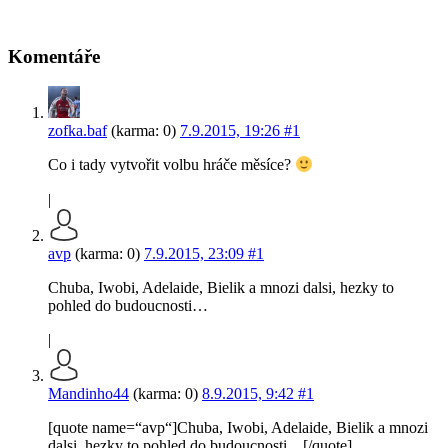
Komentáře
zofka.baf
(karma: 0)
7.9.2015, 19:26
#1
Co i tady vytvořit volbu hráče měsíce?
|
avp
(karma: 0)
7.9.2015, 23:09
#1
Chuba, Iwobi, Adelaide, Bielik a mnozi dalsi, hezky to
pohled do budoucnosti…
|
Mandinho44
(karma: 0)
8.9.2015, 9:42
#1
[quote name=“avp“]Chuba, Iwobi, Adelaide, Bielik a mnozi
dalsi, hezky to pohled do budoucnosti…[/quote]