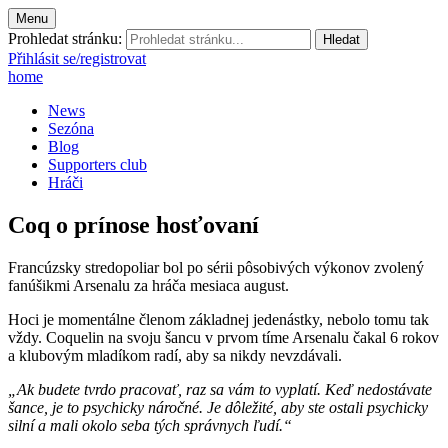
Menu
Prohledat stránku:
Přihlásit se/registrovat
home
News
Sezóna
Blog
Supporters club
Hráči
Coq o prínose hosťovaní
Francúzsky stredopoliar bol po sérii pôsobivých výkonov zvolený
fanúšikmi Arsenalu za hráča mesiaca august.
Hoci je momentálne členom základnej jedenástky, nebolo tomu tak
vždy. Coquelin na svoju šancu v prvom tíme Arsenalu čakal 6 rokov
a klubovým mladíkom radí, aby sa nikdy nevzdávali.
„Ak budete tvrdo pracovať, raz sa vám to vyplatí. Keď nedostávate
šance, je to psychicky náročné. Je dôležité, aby ste ostali psychicky
silní a mali okolo seba tých správnych ľudí.“