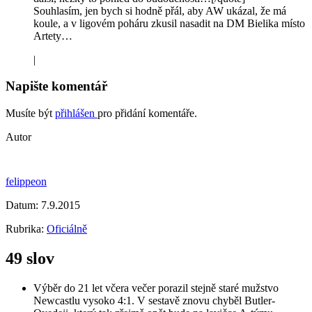
Souhlasím, jen bych si hodně přál, aby AW ukázal, že má
koule, a v ligovém poháru zkusil nasadit na DM Bielika místo
Artety…
|
Napište komentář
Musíte být
přihlášen
pro přidání komentáře.
Autor
felippeon
Datum:
7.9.2015
Rubrika:
Oficiálně
49 slov
Výběr do 21 let včera večer porazil stejně staré mužstvo
Newcastlu vysoko 4:1. V sestavě znovu chyběl Butler-