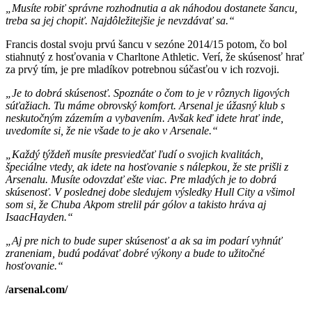
„Musíte robiť správne rozhodnutia a ak náhodou dostanete šancu,
treba sa jej chopiť. Najdôležitejšie je nevzdávať sa.“
Francis dostal svoju prvú šancu v sezóne 2014/15 potom, čo bol
stiahnutý z hosťovania v Charltone Athletic. Verí, že skúsenosť hrať
za prvý tím, je pre mladíkov potrebnou súčasťou v ich rozvoji.
„Je to dobrá skúsenosť. Spoznáte o čom to je v rôznych ligových
súťažiach. Tu máme obrovský komfort. Arsenal je úžasný klub s
neskutočným zázemím a vybavením. Avšak keď idete hrať inde,
uvedomíte si, že nie všade to je ako v Arsenale.“
„Každý týždeň musíte presviedčať ľudí o svojich kvalitách,
špeciálne vtedy, ak idete na hosťovanie s nálepkou, že ste prišli z
Arsenalu. Musíte odovzdať ešte viac. Pre mladých je to dobrá
skúsenosť. V poslednej dobe sledujem výsledky Hull City a všimol
som si, že Chuba Akpom strelil pár gólov a takisto hráva aj
IsaacHayden.“
„Aj pre nich to bude super skúsenosť a ak sa im podarí vyhnúť
zraneniam, budú podávať dobré výkony a bude to užitočné
hosťovanie.“
/arsenal.com/