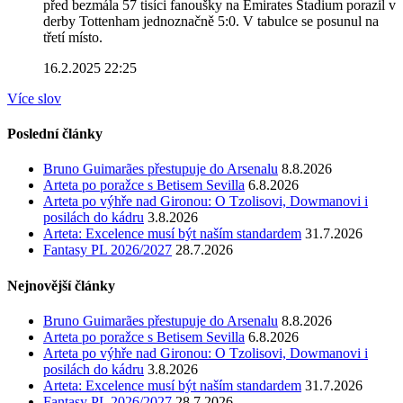
před bezmála 57 tisíci fanoušky na Emirates Stadium porazil v
derby Tottenham jednoznačně 5:0. V tabulce se posunul na
třetí místo.
16.2.2025 22:25
Více slov
Poslední články
Bruno Guimarães přestupuje do Arsenalu
8.8.2026
Arteta po poražce s Betisem Sevilla
6.8.2026
Arteta po výhře nad Gironou: O Tzolisovi, Dowmanovi i
posilách do kádru
3.8.2026
Arteta: Excelence musí být naším standardem
31.7.2026
Fantasy PL 2026/2027
28.7.2026
Nejnovější články
Bruno Guimarães přestupuje do Arsenalu
8.8.2026
Arteta po poražce s Betisem Sevilla
6.8.2026
Arteta po výhře nad Gironou: O Tzolisovi, Dowmanovi i
posilách do kádru
3.8.2026
Arteta: Excelence musí být naším standardem
31.7.2026
Fantasy PL 2026/2027
28.7.2026