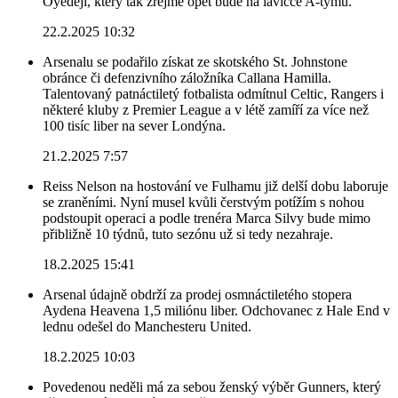
Oyedeji, který tak zřejmě opět bude na lavičce A-týmu.
22.2.2025 10:32
Arsenalu se podařilo získat ze skotského St. Johnstone
obránce či defenzivního záložníka Callana Hamilla.
Talentovaný patnáctiletý fotbalista odmítnul Celtic, Rangers i
některé kluby z Premier League a v létě zamíří za více než
100 tisíc liber na sever Londýna.
21.2.2025 7:57
Reiss Nelson na hostování ve Fulhamu již delší dobu laboruje
se zraněními. Nyní musel kvůli čerstvým potížím s nohou
podstoupit operaci a podle trenéra Marca Silvy bude mimo
přibližně 10 týdnů, tuto sezónu už si tedy nezahraje.
18.2.2025 15:41
Arsenal údajně obdrží za prodej osmnáctiletého stopera
Aydena Heavena 1,5 miliónu liber. Odchovanec z Hale End v
lednu odešel do Manchesteru United.
18.2.2025 10:03
Povedenou neděli má za sebou ženský výběr Gunners, který