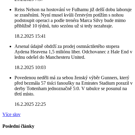
Reiss Nelson na hostování ve Fulhamu již delší dobu laboruje
se zraněními. Nyní musel kvůli čerstvým potížím s nohou
podstoupit operaci a podle trenéra Marca Silvy bude mimo
přibližně 10 týdnů, tuto sezónu už si tedy nezahraje.
18.2.2025 15:41
Arsenal údajně obdrží za prodej osmnáctiletého stopera
Aydena Heavena 1,5 miliónu liber. Odchovanec z Hale End v
lednu odešel do Manchesteru United.
18.2.2025 10:03
Povedenou neděli má za sebou ženský výběr Gunners, který
před bezmála 57 tisíci fanoušky na Emirates Stadium porazil v
derby Tottenham jednoznačně 5:0. V tabulce se posunul na
třetí místo.
16.2.2025 22:25
Více slov
Poslední články