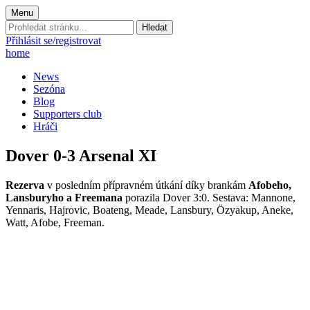
Menu
Prohledat
stránku:
Přihlásit se/registrovat
home
News
Sezóna
Blog
Supporters club
Hráči
Dover 0-3 Arsenal XI
Rezerva
v posledním přípravném útkání díky brankám
Afobeho,
Lansburyho a Freemana
porazila Dover 3:0. Sestava: Mannone,
Yennaris, Hajrovic, Boateng, Meade, Lansbury, Özyakup, Aneke,
Watt, Afobe, Freeman.