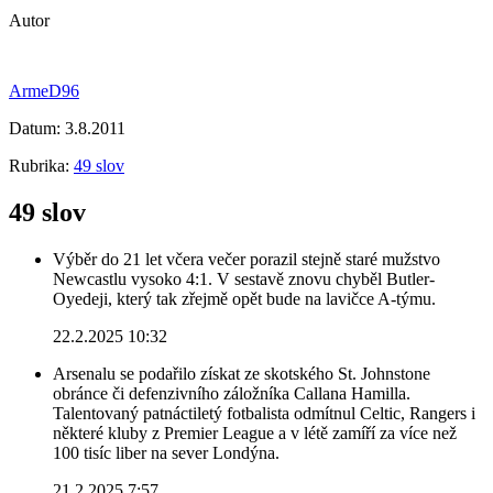
Autor
ArmeD96
Datum:
3.8.2011
Rubrika:
49 slov
49 slov
Výběr do 21 let včera večer porazil stejně staré mužstvo
Newcastlu vysoko 4:1. V sestavě znovu chyběl Butler-
Oyedeji, který tak zřejmě opět bude na lavičce A-týmu.
22.2.2025 10:32
Arsenalu se podařilo získat ze skotského St. Johnstone
obránce či defenzivního záložníka Callana Hamilla.
Talentovaný patnáctiletý fotbalista odmítnul Celtic, Rangers i
některé kluby z Premier League a v létě zamíří za více než
100 tisíc liber na sever Londýna.
21.2.2025 7:57