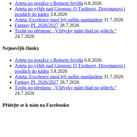
Arteta po poražce s Betisem Sevilla
6.8.2026
Arteta po výhře nad Gironou: O Tzolisovi, Dowmanovi i
posilách do kádru
3.8.2026
Arteta: Excelence musí být naším standardem
31.7.2026
Fantasy PL 2026/2027
28.7.2026
Tzolis po přestupu: „Vždycky mám hlad po gólech.“
24.7.2026
Nejnovější články
Arteta po poražce s Betisem Sevilla
6.8.2026
Arteta po výhře nad Gironou: O Tzolisovi, Dowmanovi i
posilách do kádru
3.8.2026
Arteta: Excelence musí být naším standardem
31.7.2026
Fantasy PL 2026/2027
28.7.2026
Tzolis po přestupu: „Vždycky mám hlad po gólech.“
24.7.2026
Přidejte se k nám na Facebooku