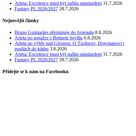
Arteta: Excelence musí být naším standardem
31.7.2026
Fantasy PL 2026/2027
28.7.2026
Nejnovější články
Bruno Guimarães přestupuje do Arsenalu
8.8.2026
Arteta po poražce s Betisem Sevilla
6.8.2026
Arteta po výhře nad Gironou: O Tzolisovi, Dowmanovi i
posilách do kádru
3.8.2026
Arteta: Excelence musí být naším standardem
31.7.2026
Fantasy PL 2026/2027
28.7.2026
Přidejte se k nám na Facebooku