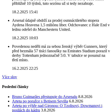
přibližně 10 týdnů, tuto sezónu už si tedy nezahraje.
18.2.2025 15:41
Arsenal údajně obdrží za prodej osmnáctiletého stopera
Aydena Heavena 1,5 miliónu liber. Odchovanec z Hale End v
lednu odešel do Manchesteru United.
18.2.2025 10:03
Povedenou neděli má za sebou ženský výběr Gunners, který
před bezmála 57 tisíci fanoušky na Emirates Stadium porazil v
derby Tottenham jednoznačně 5:0. V tabulce se posunul na
třetí místo.
16.2.2025 22:25
Více slov
Poslední články
Bruno Guimarães přestupuje do Arsenalu
8.8.2026
Arteta po poražce s Betisem Sevilla
6.8.2026
Arteta po výhře nad Gironou: O Tzolisovi, Dowmanovi i
posilách do kádru
3.8.2026