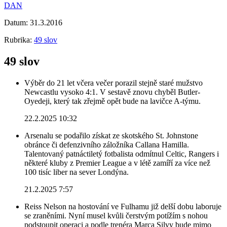
DAN
Datum:
31.3.2016
Rubrika:
49 slov
49 slov
Výběr do 21 let včera večer porazil stejně staré mužstvo
Newcastlu vysoko 4:1. V sestavě znovu chyběl Butler-
Oyedeji, který tak zřejmě opět bude na lavičce A-týmu.
22.2.2025 10:32
Arsenalu se podařilo získat ze skotského St. Johnstone
obránce či defenzivního záložníka Callana Hamilla.
Talentovaný patnáctiletý fotbalista odmítnul Celtic, Rangers i
některé kluby z Premier League a v létě zamíří za více než
100 tisíc liber na sever Londýna.
21.2.2025 7:57
Reiss Nelson na hostování ve Fulhamu již delší dobu laboruje
se zraněními. Nyní musel kvůli čerstvým potížím s nohou
podstoupit operaci a podle trenéra Marca Silvy bude mimo