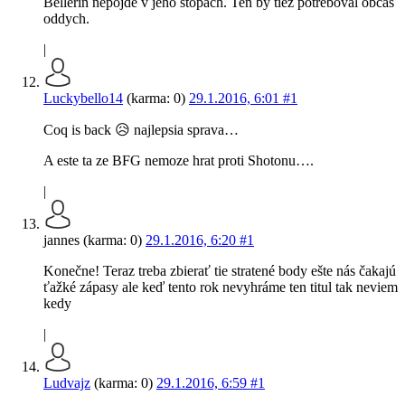
Bellerin nepojde v jeho stopach. Ten by tiez potreboval obcas
oddych.
|
Luckybello14
(karma: 0)
29.1.2016, 6:01
#1
Coq is back 😥 najlepsia sprava…
A este ta ze BFG nemoze hrat proti Shotonu….
|
jannes (karma: 0)
29.1.2016, 6:20
#1
Konečne! Teraz treba zbierať tie stratené body ešte nás čakajú
ťažké zápasy ale keď tento rok nevyhráme ten titul tak neviem
kedy
|
Ludvajz
(karma: 0)
29.1.2016, 6:59
#1