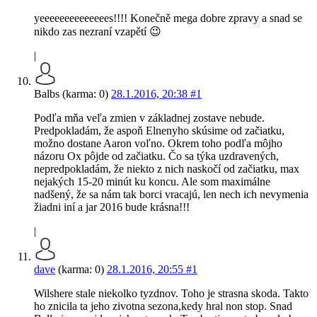
yeeeeeeeeeeeeees!!!! Konečně mega dobre zpravy a snad se
nikdo zas nezraní vzapětí 😉
|
Balbs (karma: 0)
28.1.2016, 20:38
#1
Podľa mňa veľa zmien v základnej zostave nebude.
Predpokladám, že aspoň Elnenyho skúsime od začiatku,
možno dostane Aaron voľno. Okrem toho podľa môjho
názoru Ox pôjde od začiatku. Čo sa týka uzdravených,
nepredpokladám, že niekto z nich naskočí od začiatku, max
nejakých 15-20 minút ku koncu. Ale som maximálne
nadšený, že sa nám tak borci vracajú, len nech ich nevymenia
žiadni iní a jar 2016 bude krásna!!!
|
dave
(karma: 0)
28.1.2016, 20:55
#1
Wilshere stale niekolko tyzdnov. Toho je strasna skoda. Takto
ho znicila ta jeho zivotna sezona,kedy hral non stop. Snad