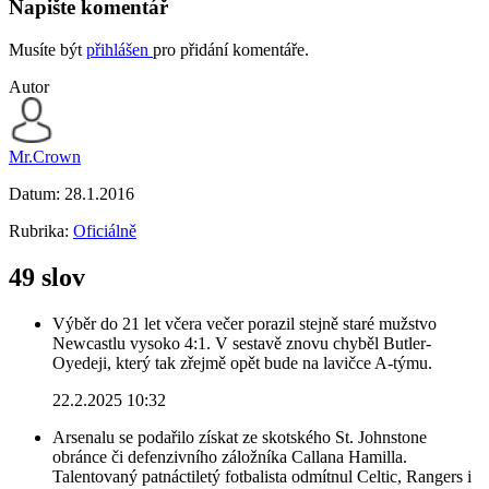
Napište komentář
Musíte být
přihlášen
pro přidání komentáře.
Autor
Mr.Crown
Datum:
28.1.2016
Rubrika:
Oficiálně
49 slov
Výběr do 21 let včera večer porazil stejně staré mužstvo
Newcastlu vysoko 4:1. V sestavě znovu chyběl Butler-
Oyedeji, který tak zřejmě opět bude na lavičce A-týmu.
22.2.2025 10:32
Arsenalu se podařilo získat ze skotského St. Johnstone
obránce či defenzivního záložníka Callana Hamilla.
Talentovaný patnáctiletý fotbalista odmítnul Celtic, Rangers i