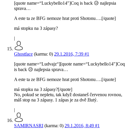
[quote name=“Luckybello14″]Coq is back 😥 najlepsia
sprava…
A este ta ze BFG nemoze hrat proti Shotonu….[/quote]
má stopku na 3 zápasy?
|
Ghostface
(karma: 0)
29.1.2016, 7:39
#1
[quote name=“Ludvajz“][quote name=“Luckybello14″]Coq
is back 😥 najlepsia sprava…
A este ta ze BFG nemoze hrat proti Shotonu….[/quote]
má stopku na 3 zápasy?[/quote]
No, pokud se nepletu, tak když dostaneš červenou rovnou,
máš stop na 3 zápasy. 1 zápas je za dvě žlutý.
|
SAMIRNASRI
(karma: 0)
29.1.2016, 8:49
#1