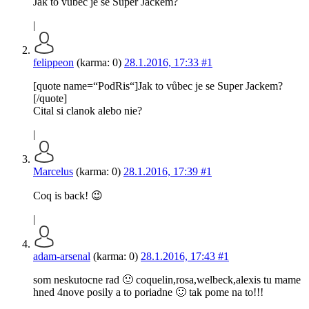
Jak to vůbec je se Super Jackem?
|
felippeon
(karma: 0)
28.1.2016, 17:33
#1
[quote name=“PodRis“]Jak to vůbec je se Super Jackem?
[/quote]
Cital si clanok alebo nie?
|
Marcelus
(karma: 0)
28.1.2016, 17:39
#1
Coq is back! 😉
|
adam-arsenal
(karma: 0)
28.1.2016, 17:43
#1
som neskutocne rad 🙂 coquelin,rosa,welbeck,alexis tu mame
hned 4nove posily a to poriadne 🙂 tak pome na to!!!