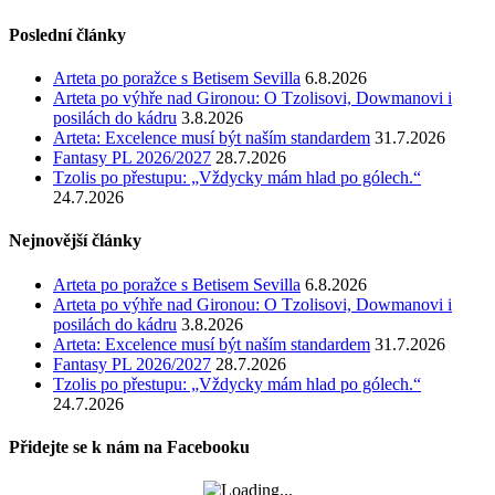
Poslední články
Arteta po poražce s Betisem Sevilla
6.8.2026
Arteta po výhře nad Gironou: O Tzolisovi, Dowmanovi i
posilách do kádru
3.8.2026
Arteta: Excelence musí být naším standardem
31.7.2026
Fantasy PL 2026/2027
28.7.2026
Tzolis po přestupu: „Vždycky mám hlad po gólech.“
24.7.2026
Nejnovější články
Arteta po poražce s Betisem Sevilla
6.8.2026
Arteta po výhře nad Gironou: O Tzolisovi, Dowmanovi i
posilách do kádru
3.8.2026
Arteta: Excelence musí být naším standardem
31.7.2026
Fantasy PL 2026/2027
28.7.2026
Tzolis po přestupu: „Vždycky mám hlad po gólech.“
24.7.2026
Přidejte se k nám na Facebooku