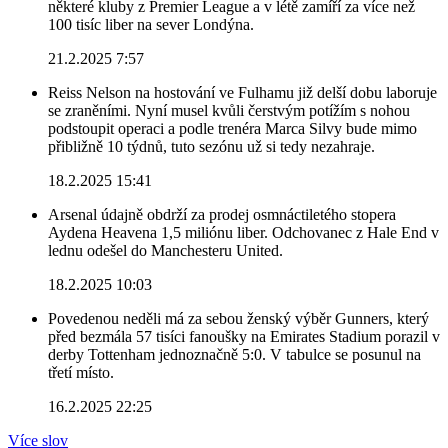
některé kluby z Premier League a v létě zamíří za více než
100 tisíc liber na sever Londýna.
21.2.2025 7:57
Reiss Nelson na hostování ve Fulhamu již delší dobu laboruje
se zraněními. Nyní musel kvůli čerstvým potížím s nohou
podstoupit operaci a podle trenéra Marca Silvy bude mimo
přibližně 10 týdnů, tuto sezónu už si tedy nezahraje.
18.2.2025 15:41
Arsenal údajně obdrží za prodej osmnáctiletého stopera
Aydena Heavena 1,5 miliónu liber. Odchovanec z Hale End v
lednu odešel do Manchesteru United.
18.2.2025 10:03
Povedenou neděli má za sebou ženský výběr Gunners, který
před bezmála 57 tisíci fanoušky na Emirates Stadium porazil v
derby Tottenham jednoznačně 5:0. V tabulce se posunul na
třetí místo.
16.2.2025 22:25
Více slov