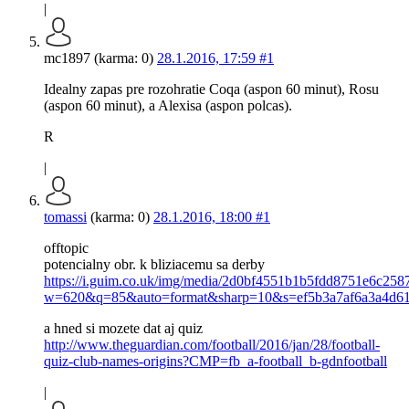
|
mc1897 (karma: 0)
28.1.2016, 17:59
#1
Idealny zapas pre rozohratie Coqa (aspon 60 minut), Rosu
(aspon 60 minut), a Alexisa (aspon polcas).
R
|
tomassi
(karma: 0)
28.1.2016, 18:00
#1
offtopic
potencialny obr. k bliziacemu sa derby
https://i.guim.co.uk/img/media/2d0bf4551b1b5fdd8751e6c25
w=620&q=85&auto=format&sharp=10&s=ef5b3a7af6a3a4d61
a hned si mozete dat aj quiz
http://www.theguardian.com/football/2016/jan/28/football-
quiz-club-names-origins?CMP=fb_a-football_b-gdnfootball
|