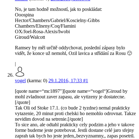
No, je tam hodně možností, jak to poskládat:
Ooospina
Hector/Chambers/Gabriel/Koscielny-Gibbs
Chambers/Elneny/Coq/Flamini
OX/Joel-Rosa-Alexis/Iwobi
Giroud/Walcott
Ramsey by měl určitě oddychovat, poslední zápasy bylo
vidět, že konce už nemohl, Ozil lavica a střídání za Rosu 🙂
|
vogel
(karma: 0)
29.1.2016, 17:33
#1
[quote name=“mc1897″][quote name=“vogel“]Giroud by
mohl zvladnout zaver zapasu, ale vytizeny je dostatecne.
[/quote]
Tak Oli od Stoke 17.1. (co bude 2 tyzdne) nemal prakticky
vytazenie, 20 minut proti chelski ho nemohlo odrovnat. Takze
nevidim dovod na setrenie.[/quote]
To sice ano, ale odtahl prakticky cely podzim a jeho v takove
forme budeme jeste potrebovat. Jestli dostane celé jaro sfejny
zaprah tak bych ho jeste jeden,,bezvyznamny,, zapas posetril.