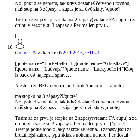
No, pokud se nepletu, tak když dostaneš červenou rovnou,
máš stop na 3 zápasy. 1 zápas je za dvě žlutý.[/quote]
Tusim ze za prvu je stopka na 2 zapasy(vratane FA cupu) a za
druhu v sezone su 3 zapasy a Per ma len prvu…
|
Gunner_Pav
(karma: 0)
29.1.2016, 9:11
#1
[quote name=“Luckybello14″][quote name=“Ghostface“]
[quote name=“Ludvajz“][quote name=“Luckybello14″]Coq
is back 😥 najlepsia sprava…
A este ta ze BFG nemoze hrat proti Shotonu….[/quote]
má stopku na 3 zápasy?[/quote]
No, pokud se nepletu, tak když dostaneš červenou rovnou,
máš stop na 3 zápasy. 1 zápas je za dvě žlutý.[/quote]
Tusim ze za prvu je stopka na 2 zapasy(vratane FA cupu) a za
druhu v sezone su 3 zapasy a Per ma len prvu…[/quote]
Trest je podle toho o jaky zakrok se jedna. 3 zapasy jsou za
brutalnejsi zakrok typu skluz s nohama nahore. Per dostal