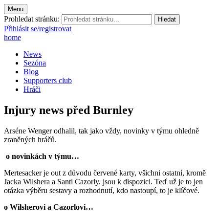
Menu
Prohledat stránku:
Přihlásit se/registrovat
home
News
Sezóna
Blog
Supporters club
Hráči
Injury news před Burnley
Arséne Wenger odhalil, tak jako vždy, novinky v týmu ohledně
zraněných hráčů.
o novinkách v týmu…
Mertesacker je out z důvodu červené karty, všichni ostatní, kromě
Jacka Wilshera a Santi Cazorly, jsou k dispozici. Teď už je to jen
otázka výběru sestavy a rozhodnutí, kdo nastoupí, to je klíčové.
o Wilsherovi a Cazorlovi…