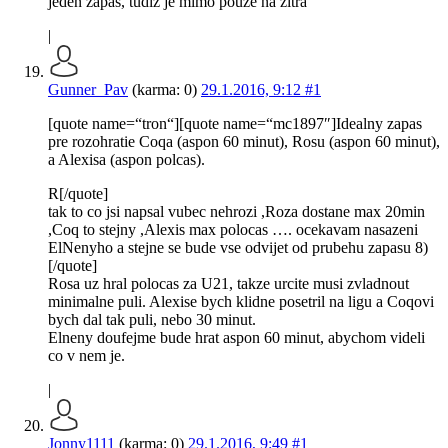
jeden zapas, tudiz je mimo pouze na zitra
|
Gunner_Pav
(karma: 0)
29.1.2016, 9:12
#1
[quote name=“tron“][quote name=“mc1897″]Idealny zapas
pre rozohratie Coqa (aspon 60 minut), Rosu (aspon 60 minut),
a Alexisa (aspon polcas).
R[/quote]
tak to co jsi napsal vubec nehrozi ,Roza dostane max 20min
,Coq to stejny ,Alexis max polocas …. ocekavam nasazeni
ElNenyho a stejne se bude vse odvijet od prubehu zapasu 8)
[/quote]
Rosa uz hral polocas za U21, takze urcite musi zvladnout
minimalne puli. Alexise bych klidne posetril na ligu a Coqovi
bych dal tak puli, nebo 30 minut.
Elneny doufejme bude hrat aspon 60 minut, abychom videli
co v nem je.
|
Jonny1111
(karma: 0)
29.1.2016, 9:49
#1