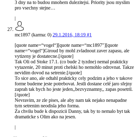
3 dny na to budou mnohem dulezitejsi. Priority jsou myslim
pro vsechny stejne…
|
mc1897 (karma: 0)
29.1.2016, 18:19
#1
[quote name=“vogel“][quote name=“mc1897″][quote
name=“vogel“]Giroud by mohl zvladnout zaver zapasu, ale
vytizeny je dostatecne.[/quote]
Tak Oli od Stoke 17.1. (co bude 2 tyzdne) nemal prakticky
vytazenie, 20 minut proti chelski ho nemohlo odrovnat. Takze
nevidim dovod na setrenie.[/quote]
To sice ano, ale odtahl prakticky cely podzim a jeho v takove
forme budeme jeste potrebovat. Jestli dostane celé jaro sfejny
zaprah tak bych ho jeste jeden,,bezvyznamny,, zapas posetril.
[/quote]
Nevravim, ze zle pises, ale aby nam tak nejako nenapadne
tym setrenim neodisla jeho forma.
Za chvilu bude k dispozicii Danny, tak by to nemalo byt tak
dramaticke s Olim ako na jesen.
|