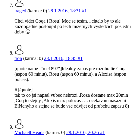
traged
(karma: 0)
28.1.2016, 18:31
#1
Chci videt Coqa i Rosu! Moc se tesim…chtelo by to ale
kazdopadne postoupit po tech mizernych vysledcich posledni
doby 🙁
|
tron
(karma: 0)
28.1.2016, 18:45
#1
[quote name=“mc1897″]Idealny zapas pre rozohratie Coqa
(aspon 60 minut), Rosu (aspon 60 minut), a Alexisa (aspon
polcas).
R[/quote]
tak to co jsi napsal vubec nehrozi ,Roza dostane max 20min
,Coq to stejny ,Alexis max polocas …. ocekavam nasazeni
ElNenyho a stejne se bude vse odvijet od prubehu zapasu 8)
|
Michaell Heads
(karma: 0)
28.1.2016, 20:26
#1