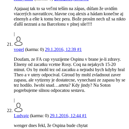
Ajajaaaj tak to sa veľmi teším na zápas, dúfam že uvidím
viacerých navratilcov, hlavne coq alexis a hádam konečne aj
elnenyh a ešte k tomu bez pera. Bože prosím nech už sa nikto
ďalší nezrani a na Barcelonu v plnej sile!!!!
|
vogel
(karma: 0)
29.1.2016, 12:39
#1
Doufam, ze FA cup vyuzijeme Ospinu v brane je-li zdravy.
Elneny od zacatku vcetne Rosy. Coq na nejakych 15-20
minut. Ox by mohl tez od zacatku a nejradsi bych kdyby hral
Theo a v utery odpocival. Giroud by mohl zvladnout zaver
zapasu, ale vytizeny je dostatecne, vynechani ze zapasu by se
tez hodilo. Iwobi snad…arteta? Kdy jindy? Na Soton
pogrebujeme silnou odpocatou sestavu.
|
Ludvajz
(karma: 0)
29.1.2016, 12:44
#1
wenger dnes řekl, že Ospina bude chytat