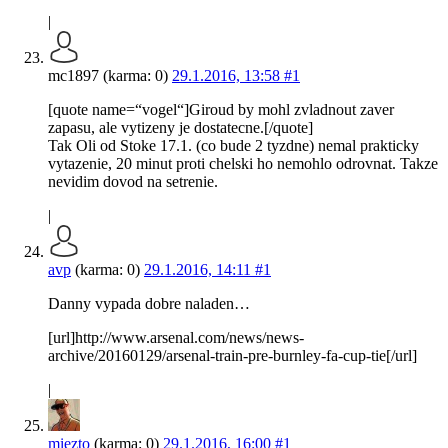
|
mc1897 (karma: 0)
29.1.2016, 13:58
#1
[quote name=“vogel“]Giroud by mohl zvladnout zaver
zapasu, ale vytizeny je dostatecne.[/quote]
Tak Oli od Stoke 17.1. (co bude 2 tyzdne) nemal prakticky
vytazenie, 20 minut proti chelski ho nemohlo odrovnat. Takze
nevidim dovod na setrenie.
|
avp
(karma: 0)
29.1.2016, 14:11
#1
Danny vypada dobre naladen…
[url]http://www.arsenal.com/news/news-
archive/20160129/arsenal-train-pre-burnley-fa-cup-tie[/url]
|
miezto
(karma: 0)
29.1.2016, 16:00
#1