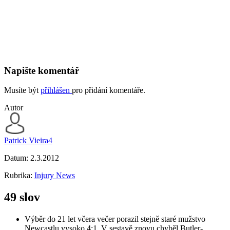
Napište komentář
Musíte být
přihlášen
pro přidání komentáře.
Autor
Patrick Vieira4
Datum:
2.3.2012
Rubrika:
Injury News
49 slov
Výběr do 21 let včera večer porazil stejně staré mužstvo
Newcastlu vysoko 4:1. V sestavě znovu chyběl Butler-