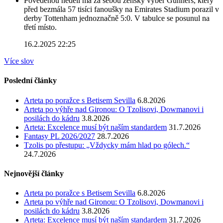
Povedenou neděli má za sebou ženský výběr Gunners, který
před bezmála 57 tisíci fanoušky na Emirates Stadium porazil v
derby Tottenham jednoznačně 5:0. V tabulce se posunul na
třetí místo.
16.2.2025 22:25
Více slov
Poslední články
Arteta po poražce s Betisem Sevilla
6.8.2026
Arteta po výhře nad Gironou: O Tzolisovi, Dowmanovi i
posilách do kádru
3.8.2026
Arteta: Excelence musí být naším standardem
31.7.2026
Fantasy PL 2026/2027
28.7.2026
Tzolis po přestupu: „Vždycky mám hlad po gólech.“
24.7.2026
Nejnovější články
Arteta po poražce s Betisem Sevilla
6.8.2026
Arteta po výhře nad Gironou: O Tzolisovi, Dowmanovi i
posilách do kádru
3.8.2026
Arteta: Excelence musí být naším standardem
31.7.2026