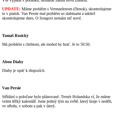
Vše vypadá v pořádku, nemáme žádná nová zranění.
UPDATE:
Máme problém s Vermaelenom (členok), skontrolujeme
to v piatok. Van Persie mal problém so slabinami a taktiež
skontrolujeme dnes. O Songovi nemám nič nové.
Tomáš Rosický
Má problém s chrbtom, ale mohol by hrať. Je to 50:50.
Abou Diaby
Diaby je opäť k dispozícii.
Van Persie
Střídání o poločase bylo plánované. Trenér Holandska ví, že máme
velmi těžký kalendář. Jsme jediný tým na světě, který hraje v neděli,
ve středu, v sobotu a pak v úterý.