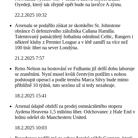
Oyedeji, který tak zřejmě opět bude na lavičce A-týmu.
22.2.2025 10:32
Arsenalu se podařilo získat ze skotského St. Johnstone
obránce či defenzivního záložníka Callana Hamilla.
Talentovaný patnáctiletý fotbalista odmítnul Celtic, Rangers i
některé kluby z Premier League a v létě zamíří za více než
100 tisíc liber na sever Londýna.
21.2.2025 7:57
Reiss Nelson na hostování ve Fulhamu již delší dobu laboruje
se zraněními. Nyní musel kvůli čerstvým potížím s nohou
podstoupit operaci a podle trenéra Marca Silvy bude mimo
přibližně 10 týdnů, tuto sezónu už si tedy nezahraje.
18.2.2025 15:41
Arsenal údajně obdrží za prodej osmnáctiletého stopera
Aydena Heavena 1,5 miliónu liber. Odchovanec z Hale End v
lednu odešel do Manchesteru United.
18.2.2025 10:03