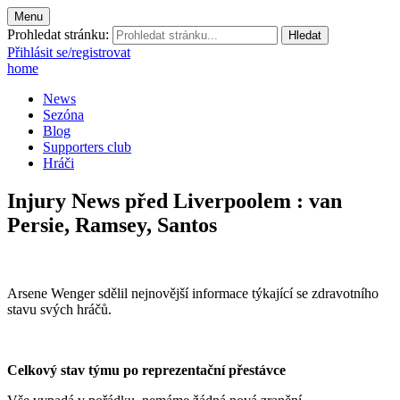
Menu
Prohledat stránku:
Přihlásit se/registrovat
home
News
Sezóna
Blog
Supporters club
Hráči
Injury News před Liverpoolem : van
Persie, Ramsey, Santos
Arsene Wenger sdělil nejnovější informace týkající se zdravotního
stavu svých hráčů.
Celkový stav týmu po reprezentační přestávce