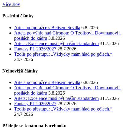
Více slov
Poslední články
Arteta po poražce s Betisem Sevilla
6.8.2026
Arteta po výhře nad Gironou: O Tzolisovi, Dowmanovi i
posilách do kádru
3.8.2026
Arteta: Excelence musí být naším standardem
31.7.2026
Fantasy PL 2026/2027
28.7.2026
Tzolis po přestupu: „Vždycky mám hlad po gólech.“
24.7.2026
Nejnovější články
Arteta po poražce s Betisem Sevilla
6.8.2026
Arteta po výhře nad Gironou: O Tzolisovi, Dowmanovi i
posilách do kádru
3.8.2026
Arteta: Excelence musí být naším standardem
31.7.2026
Fantasy PL 2026/2027
28.7.2026
Tzolis po přestupu: „Vždycky mám hlad po gólech.“
24.7.2026
Přidejte se k nám na Facebooku