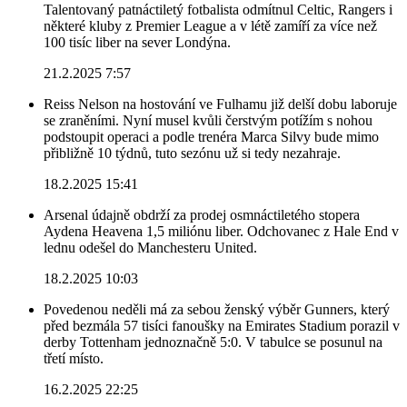
Talentovaný patnáctiletý fotbalista odmítnul Celtic, Rangers i
některé kluby z Premier League a v létě zamíří za více než
100 tisíc liber na sever Londýna.
21.2.2025 7:57
Reiss Nelson na hostování ve Fulhamu již delší dobu laboruje
se zraněními. Nyní musel kvůli čerstvým potížím s nohou
podstoupit operaci a podle trenéra Marca Silvy bude mimo
přibližně 10 týdnů, tuto sezónu už si tedy nezahraje.
18.2.2025 15:41
Arsenal údajně obdrží za prodej osmnáctiletého stopera
Aydena Heavena 1,5 miliónu liber. Odchovanec z Hale End v
lednu odešel do Manchesteru United.
18.2.2025 10:03
Povedenou neděli má za sebou ženský výběr Gunners, který
před bezmála 57 tisíci fanoušky na Emirates Stadium porazil v
derby Tottenham jednoznačně 5:0. V tabulce se posunul na
třetí místo.
16.2.2025 22:25