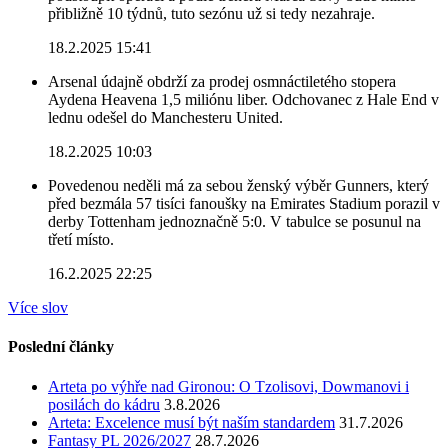
přibližně 10 týdnů, tuto sezónu už si tedy nezahraje.
18.2.2025 15:41
Arsenal údajně obdrží za prodej osmnáctiletého stopera
Aydena Heavena 1,5 miliónu liber. Odchovanec z Hale End v
lednu odešel do Manchesteru United.
18.2.2025 10:03
Povedenou neděli má za sebou ženský výběr Gunners, který
před bezmála 57 tisíci fanoušky na Emirates Stadium porazil v
derby Tottenham jednoznačně 5:0. V tabulce se posunul na
třetí místo.
16.2.2025 22:25
Více slov
Poslední články
Arteta po výhře nad Gironou: O Tzolisovi, Dowmanovi i
posilách do kádru
3.8.2026
Arteta: Excelence musí být naším standardem
31.7.2026
Fantasy PL 2026/2027
28.7.2026