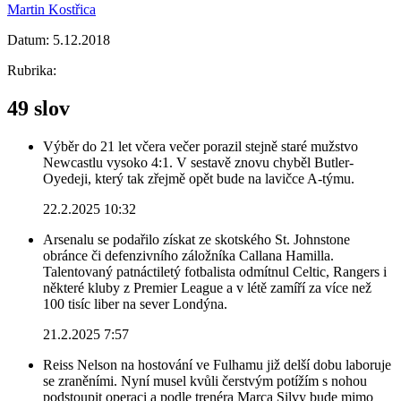
Martin Kostřica
Datum:
5.12.2018
Rubrika:
49 slov
Výběr do 21 let včera večer porazil stejně staré mužstvo
Newcastlu vysoko 4:1. V sestavě znovu chyběl Butler-
Oyedeji, který tak zřejmě opět bude na lavičce A-týmu.
22.2.2025 10:32
Arsenalu se podařilo získat ze skotského St. Johnstone
obránce či defenzivního záložníka Callana Hamilla.
Talentovaný patnáctiletý fotbalista odmítnul Celtic, Rangers i
některé kluby z Premier League a v létě zamíří za více než
100 tisíc liber na sever Londýna.
21.2.2025 7:57
Reiss Nelson na hostování ve Fulhamu již delší dobu laboruje
se zraněními. Nyní musel kvůli čerstvým potížím s nohou
podstoupit operaci a podle trenéra Marca Silvy bude mimo