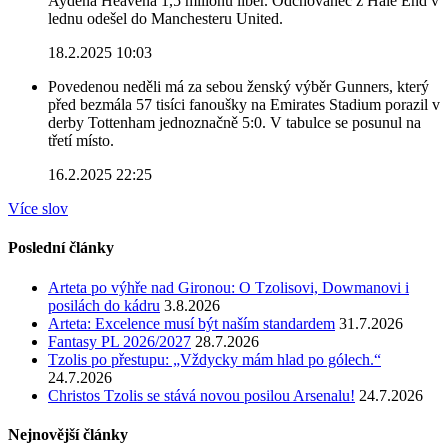
Aydena Heavena 1,5 miliónu liber. Odchovanec z Hale End v
lednu odešel do Manchesteru United.
18.2.2025 10:03
Povedenou neděli má za sebou ženský výběr Gunners, který
před bezmála 57 tisíci fanoušky na Emirates Stadium porazil v
derby Tottenham jednoznačně 5:0. V tabulce se posunul na
třetí místo.
16.2.2025 22:25
Více slov
Poslední články
Arteta po výhře nad Gironou: O Tzolisovi, Dowmanovi i
posilách do kádru
3.8.2026
Arteta: Excelence musí být naším standardem
31.7.2026
Fantasy PL 2026/2027
28.7.2026
Tzolis po přestupu: „Vždycky mám hlad po gólech.“
24.7.2026
Christos Tzolis se stává novou posilou Arsenalu!
24.7.2026
Nejnovější články