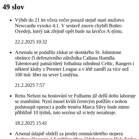
49 slov
Výběr do 21 let včera večer porazil stejně staré mužstvo
Newcastlu vysoko 4:1. V sestavě znovu chyběl Butler-
Oyedeji, který tak zřejmě opět bude na lavičce A-týmu.
22.2.2025 10:32
Arsenalu se podařilo získat ze skotského St. Johnstone
obránce či defenzivního záložníka Callana Hamilla.
Talentovaný patnáctiletý fotbalista odmítnul Celtic, Rangers i
některé kluby z Premier League a v létě zamíří za více než
100 tisíc liber na sever Londýna.
21.2.2025 7:57
Reiss Nelson na hostování ve Fulhamu již delší dobu laboruje
se zraněními. Nyní musel kvůli čerstvým potížím s nohou
podstoupit operaci a podle trenéra Marca Silvy bude mimo
přibližně 10 týdnů, tuto sezónu už si tedy nezahraje.
18.2.2025 15:41
Arsenal údajně obdrží za prodej osmnáctiletého stopera