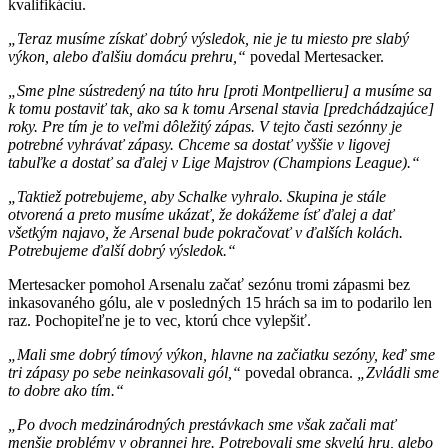
kvalifikáciu.
„Teraz musíme získať dobrý výsledok, nie je tu miesto pre slabý
výkon, alebo ďalšiu domácu prehru,“
povedal Mertesacker.
„Sme plne sústredený na túto hru [proti Montpellieru] a musíme sa
k tomu postaviť tak, ako sa k tomu Arsenal stavia [predchádzajúce]
roky. Pre tím je to veľmi dôležitý zápas. V tejto časti sezónny je
potrebné vyhrávať zápasy. Chceme sa dostať vyššie v ligovej
tabuľke a dostať sa ďalej v Lige Majstrov (Champions League).“
„Taktiež potrebujeme, aby Schalke vyhralo. Skupina je stále
otvorená a preto musíme ukázať, že dokážeme ísť ďalej a dať
všetkým najavo, že Arsenal bude pokračovať v ďalších kolách.
Potrebujeme ďalší dobrý výsledok.“
Mertesacker pomohol Arsenalu začať sezónu tromi zápasmi bez
inkasovaného gólu, ale v posledných 15 hrách sa im to podarilo len
raz. Pochopiteľne je to vec, ktorú chce vylepšiť.
„Mali sme dobrý tímový výkon, hlavne na začiatku sezóny, keď sme
tri zápasy po sebe neinkasovali gól,“
povedal obranca.
„Zvládli sme
to dobre ako tím.“
„Po dvoch medzinárodných prestávkach sme však začali mať
menšie problémy v obrannej hre. Potrebovali sme skvelú hru, alebo