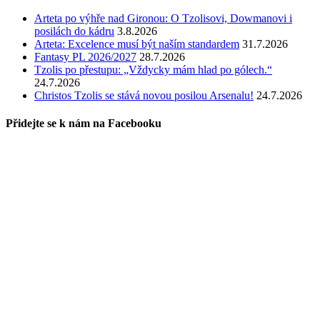
Arteta po výhře nad Gironou: O Tzolisovi, Dowmanovi i
posilách do kádru
3.8.2026
Arteta: Excelence musí být naším standardem
31.7.2026
Fantasy PL 2026/2027
28.7.2026
Tzolis po přestupu: „Vždycky mám hlad po gólech.“
24.7.2026
Christos Tzolis se stává novou posilou Arsenalu!
24.7.2026
Přidejte se k nám na Facebooku