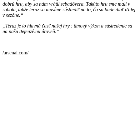
dobrú hru, aby sa nám vrátil sebadôvera. Takúto hru sme mali v
sobotu, takže teraz sa musíme sústrediť na to, čo sa bude diať ďalej
v sezóne.“
„Teraz je to hlavná časť našej hry : tímový výkon a sústredenie sa
na našu defenzívnu úroveň.“
/arsenal.com/