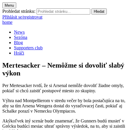
Menu
Prohledat stránku:
Přihlásit se/registrovat
home
News
Sezóna
Blog
Supporters club
Hráči
Mertesacker – Nemôžme si dovoliť slabý
výkon
Per Mertesacker tvrdí, že si Arsenal nemôže dovoliť žiadne omyly,
pokiaľ si chcú zaistiť postupové miesto zo skupiny.
Výhra nad Montpellierom v stredu večer by bola postačujúca na to,
aby sa tím Arsena Wengera dostal do vyraďovacej časti, pokiaľ aj
Schalke porazí v Nemecku Olympiacos.
Akýkoľvek iný scenár bude znamenať, že Gunners budú musieť v
Grécku budúci mesiac uhrať správny výsledok, na to, aby si zaistili