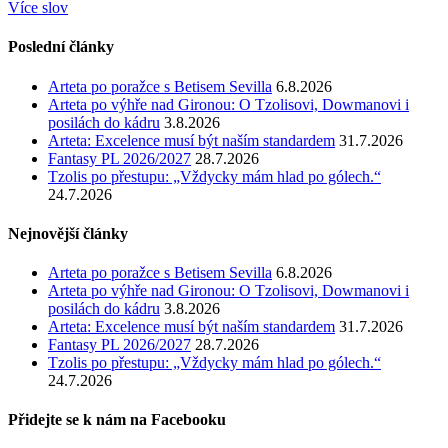
Více slov
Poslední články
Arteta po poražce s Betisem Sevilla
6.8.2026
Arteta po výhře nad Gironou: O Tzolisovi, Dowmanovi i
posilách do kádru
3.8.2026
Arteta: Excelence musí být naším standardem
31.7.2026
Fantasy PL 2026/2027
28.7.2026
Tzolis po přestupu: „Vždycky mám hlad po gólech.“
24.7.2026
Nejnovější články
Arteta po poražce s Betisem Sevilla
6.8.2026
Arteta po výhře nad Gironou: O Tzolisovi, Dowmanovi i
posilách do kádru
3.8.2026
Arteta: Excelence musí být naším standardem
31.7.2026
Fantasy PL 2026/2027
28.7.2026
Tzolis po přestupu: „Vždycky mám hlad po gólech.“
24.7.2026
Přidejte se k nám na Facebooku