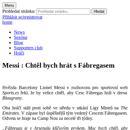
Menu
Prohledat stránku:
Přihlásit se/registrovat
home
News
Sezóna
Blog
Supporters club
Hráči
Messi : Chtěl bych hrát s Fábregasem
Hvězda Barcelony Lionel Messi v rozhovoru pro sportovní web
Sports.es
řekl, že by velice chtěl, aby Cesc Fábregas hrál v dresu
Blaugrany
.
Oba hráči stáli proti sobě ve středu v utkání Ligy Mistrů na
The
Emirates
. V zápase byl úspěšnější tým vedený Cescem Fábregasem.
Odveta se hraje na Camp Nou za necelé tři týdny.
„Fábregas je v Arsenalu klíčovým prvkem. Moc bych chtěl, aby