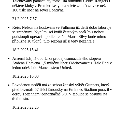
Talentovaný patnáctiletý fotbalista odmítnul Celtic, Rangers i
některé kluby z Premier League a v létě zamíří za více než
100 tisíc liber na sever Londýna.
21.2.2025 7:57
Reiss Nelson na hostování ve Fulhamu již delší dobu laboruje
se zraněními. Nyní musel kvůli čerstvým potížím s nohou
podstoupit operaci a podle trenéra Marca Silvy bude mimo
přibližně 10 týdnů, tuto sezónu už si tedy nezahraje.
18.2.2025 15:41
Arsenal údajně obdrží za prodej osmnáctiletého stopera
Aydena Heavena 1,5 miliónu liber. Odchovanec z Hale End v
lednu odešel do Manchesteru United.
18.2.2025 10:03
Povedenou neděli má za sebou ženský výběr Gunners, který
před bezmála 57 tisíci fanoušky na Emirates Stadium porazil v
derby Tottenham jednoznačně 5:0. V tabulce se posunul na
třetí místo.
16.2.2025 22:25