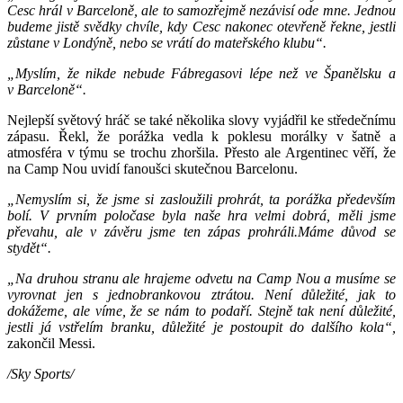
Cesc hrál v Barceloně, ale to samozřejmě nezávisí ode mne. Jednou
budeme jistě svědky chvíle, kdy Cesc nakonec otevřeně řekne, jestli
zůstane v Londýně, nebo se vrátí do mateřského klubu“.
„Myslím, že nikde nebude Fábregasovi lépe než ve Španělsku a
v Barceloně“.
Nejlepší světový hráč se také několika slovy vyjádřil ke středečnímu
zápasu. Řekl, že porážka vedla k poklesu morálky v šatně a
atmosféra v týmu se trochu zhoršila. Přesto ale Argentinec věří, že
na Camp Nou uvidí fanoušci skutečnou Barcelonu.
„Nemyslím si, že jsme si zasloužili prohrát, ta porážka především
bolí. V prvním poločase byla naše hra velmi dobrá, měli jsme
převahu, ale v závěru jsme ten zápas prohráli.Máme důvod se
stydět“.
„Na druhou stranu ale hrajeme odvetu na Camp Nou a musíme se
vyrovnat jen s jednobrankovou ztrátou. Není důležité, jak to
dokážeme, ale víme, že se nám to podaří. Stejně tak není důležité,
jestli já vstřelím branku, důležité je postoupit do dalšího kola“,
zakončil Messi.
/Sky Sports/