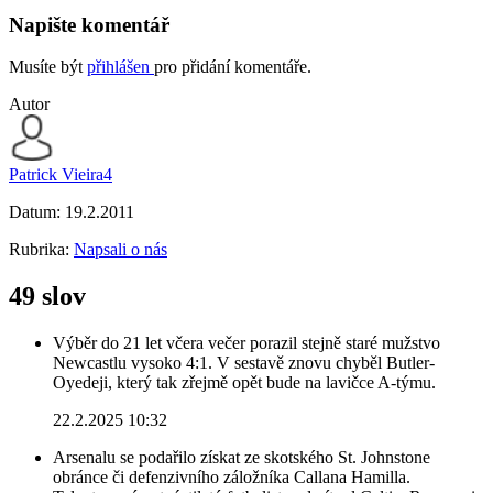
Napište komentář
Musíte být
přihlášen
pro přidání komentáře.
Autor
Patrick Vieira4
Datum:
19.2.2011
Rubrika:
Napsali o nás
49 slov
Výběr do 21 let včera večer porazil stejně staré mužstvo
Newcastlu vysoko 4:1. V sestavě znovu chyběl Butler-
Oyedeji, který tak zřejmě opět bude na lavičce A-týmu.
22.2.2025 10:32
Arsenalu se podařilo získat ze skotského St. Johnstone
obránce či defenzivního záložníka Callana Hamilla.