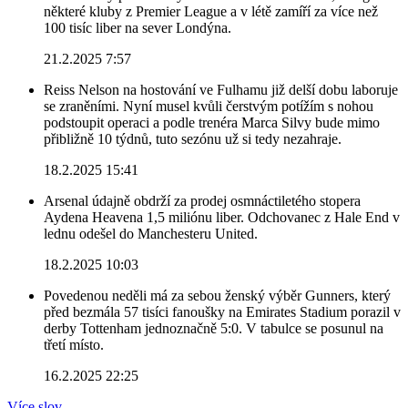
některé kluby z Premier League a v létě zamíří za více než
100 tisíc liber na sever Londýna.
21.2.2025 7:57
Reiss Nelson na hostování ve Fulhamu již delší dobu laboruje
se zraněními. Nyní musel kvůli čerstvým potížím s nohou
podstoupit operaci a podle trenéra Marca Silvy bude mimo
přibližně 10 týdnů, tuto sezónu už si tedy nezahraje.
18.2.2025 15:41
Arsenal údajně obdrží za prodej osmnáctiletého stopera
Aydena Heavena 1,5 miliónu liber. Odchovanec z Hale End v
lednu odešel do Manchesteru United.
18.2.2025 10:03
Povedenou neděli má za sebou ženský výběr Gunners, který
před bezmála 57 tisíci fanoušky na Emirates Stadium porazil v
derby Tottenham jednoznačně 5:0. V tabulce se posunul na
třetí místo.
16.2.2025 22:25
Více slov