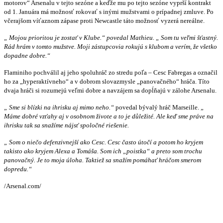
motorov“ Arsenalu v tejto sezóne a keďže mu po tejto sezóne vyprší kontrakt
od 1. Januára má možnosť rokovať s inými mužstvami o prípadnej zmluve. Po
včerajšom víťaznom zápase proti Newcastle táto možnosť vyzerá nereálne.
„ Mojou prioritou je zostať v Klube.“ povedal Mathieu. „ Som tu veľmi šťastný.
Rád hrám v tomto mužstve. Moji zástupcovia rokujú s klubom a verím, že všetko
dopadne dobre.“
Flaminiho pochválil aj jeho spoluhráč zo stredu poľa – Cesc Fabregas a označil
ho za „hyperaktívneho“ a v dobrom slovazmysle „panovačného“ hráča. Títo
dvaja hráči si rozumejú veľmi dobre a navzájem sa dopĺňajú v zálohe Arsenalu.
„ Sme si blízki na ihrisku aj mimo neho.“
povedal bývalý hráč Marseille.
„
Máme dobré vzťahy aj v osobnom živote a to je důležité. Ale keď sme práve na
ihrisku tak sa snažíme nájsť spoločné riešenie.
„ Som o niečo defenzivnejší ako Cesc. Cesc často útočí a potom ho kryjem
takisto ako kryjem Alexa a Tomáša. Som ich „poistka“ a preto som trochu
panovačný. Je to moja úloha. Taktiež sa snažím pomáhať hráčom smerom
dopredu.“
/Arsenal.com/