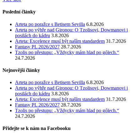
Poslední články
Arteta po poražce s Betisem Sevilla
6.8.2026
Arteta po výhře nad Gironou: O Tzolisovi, Dowmanovi i
posilách do kádru
3.8.2026
Arteta: Excelence musí být naším standardem
31.7.2026
Fantasy PL 2026/2027
28.7.2026
Tzolis po přestupu: „Vždycky mám hlad po gólech.“
24.7.2026
Nejnovější články
Arteta po poražce s Betisem Sevilla
6.8.2026
Arteta po výhře nad Gironou: O Tzolisovi, Dowmanovi i
posilách do kádru
3.8.2026
Arteta: Excelence musí být naším standardem
31.7.2026
Fantasy PL 2026/2027
28.7.2026
Tzolis po přestupu: „Vždycky mám hlad po gólech.“
24.7.2026
Přidejte se k nám na Facebooku