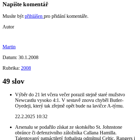
Napište komentář
Musíte být
přihlášen
pro přidání komentáře.
Autor
Martin
Datum:
30.1.2008
Rubrika:
2008
49 slov
Výběr do 21 let včera večer porazil stejně staré mužstvo
Newcastlu vysoko 4:1. V sestavě znovu chyběl Butler-
Oyedeji, který tak zřejmě opět bude na lavičce A-týmu.
22.2.2025 10:32
Arsenalu se podařilo získat ze skotského St. Johnstone
obránce či defenzivního záložníka Callana Hamilla.
Talentovaný patnáctiletý fotbalista odmítnul Celtic, Rangers i