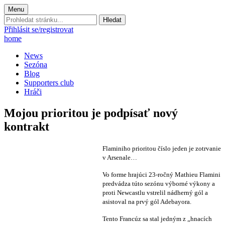
Menu
Prohledat
stránku:
Přihlásit se/registrovat
home
News
Sezóna
Blog
Supporters club
Hráči
Mojou prioritou je podpísať nový
kontrakt
Flaminiho prioritou číslo jeden je zotrvanie
v Arsenale…
Vo forme hrajúci 23-ročný Mathieu Flamini
predvádza túto sezónu výborné výkony a
proti Newcastlu vstrelil nádherný gól a
asistoval na prvý gól Adebayora.
Tento
Francúz
sa stal jedným z „hnacích