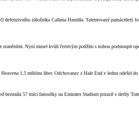
či defenzivního záložníka Callana Hamilla. Talentovaný patnáctiletý fo
se zraněními. Nyní musel kvůli čerstvým potížím s nohou podstoupit ope
a Heavena 1,5 miliónu liber. Odchovanec z Hale End v lednu odešel d
 bezmála 57 tisíci fanoušky na Emirates Stadium porazil v derby Totte