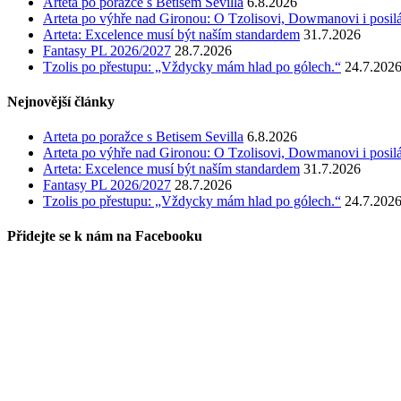
Arteta po poražce s Betisem Sevilla
6.8.2026
Arteta po výhře nad Gironou: O Tzolisovi, Dowmanovi i posil
Arteta: Excelence musí být naším standardem
31.7.2026
Fantasy PL 2026/2027
28.7.2026
Tzolis po přestupu: „Vždycky mám hlad po gólech.“
24.7.202
Nejnovější články
Arteta po poražce s Betisem Sevilla
6.8.2026
Arteta po výhře nad Gironou: O Tzolisovi, Dowmanovi i posil
Arteta: Excelence musí být naším standardem
31.7.2026
Fantasy PL 2026/2027
28.7.2026
Tzolis po přestupu: „Vždycky mám hlad po gólech.“
24.7.202
Přidejte se k nám na Facebooku