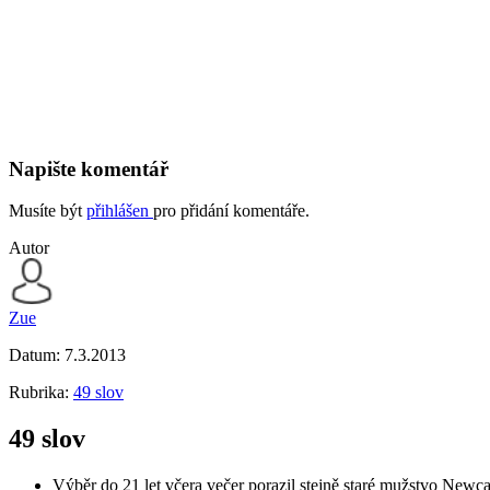
Napište komentář
Musíte být
přihlášen
pro přidání komentáře.
Autor
Zue
Datum:
7.3.2013
Rubrika:
49 slov
49 slov
Výběr do 21 let včera večer porazil stejně staré mužstvo Newca