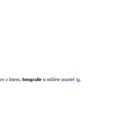
v z Interu,
fotografie
si môžete pozrieť
tu
.