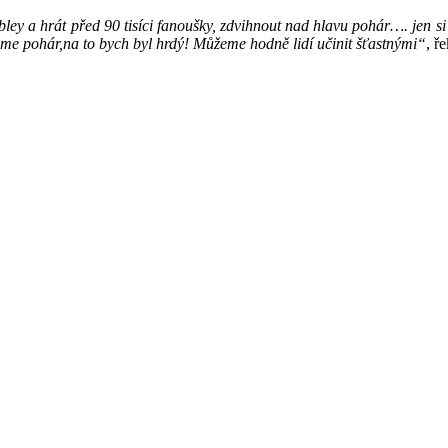
y a hrát před 90 tisíci fanoušky, zdvihnout nad hlavu pohár…. jen si to
rajeme pohár,na to bych byl hrdý! Můžeme hodně lidí učinit šťastnými“
, ř