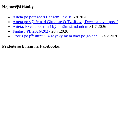
Nejnovější články
Arteta po poražce s Betisem Sevilla
6.8.2026
Arteta po výhře nad Gironou: O Tzolisovi, Dowmanovi i posil
Arteta: Excelence musí být naším standardem
31.7.2026
Fantasy PL 2026/2027
28.7.2026
Tzolis po přestupu: „Vždycky mám hlad po gólech.“
24.7.202
Přidejte se k nám na Facebooku