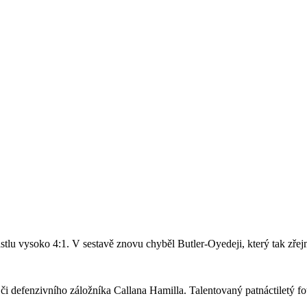
stlu vysoko 4:1. V sestavě znovu chyběl Butler-Oyedeji, který tak zře
či defenzivního záložníka Callana Hamilla. Talentovaný patnáctiletý fo