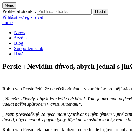
Menu
Prohledat stránku:
Přihlásit se/registrovat
home
News
Sezóna
Blog
Supporters club
Hráči
Persie : Nevidím důvod, abych jednal s jin
Robin van Persie řekl, že největší odměnou v kariéře by pro něj bylo
„Nemám důvody, abych kamkoliv odcházel. Toto je pro mne nejlepší 
udělat naším způsobem v dresu Arsenalu“.
„Jsem přesvědčený, že bych mohl vyhrávat s jiným týmem v jiné zemi
důvod, abych jednal s jinými týmy. Myslím, že ostatní to taky vědí, 
Robin van Persie řekl pár slov i k blížícímu se finále Ligového pohá