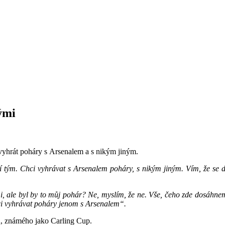
ými
 vyhrát poháry s Arsenalem a s nikým jiným.
tým. Chci vyhrávat s Arsenalem poháry, s nikým jiným. Vím, že se d
, ale byl by to můj pohár? Ne, myslím, že ne. Vše, čeho zde dosáhnem
chci vyhrávat poháry jenom s Arsenalem“.
ru, známého jako Carling Cup.