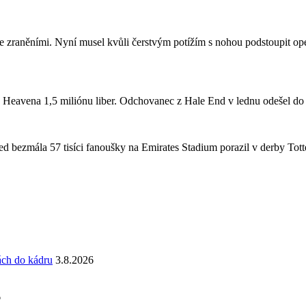
se zraněními. Nyní musel kvůli čerstvým potížím s nohou podstoupit ope
a Heavena 1,5 miliónu liber. Odchovanec z Hale End v lednu odešel d
 bezmála 57 tisíci fanoušky na Emirates Stadium porazil v derby Totte
ách do kádru
3.8.2026
6