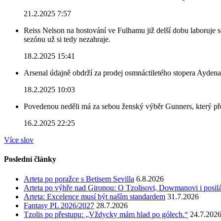
21.2.2025 7:57
Reiss Nelson na hostování ve Fulhamu již delší dobu laboruje 
sezónu už si tedy nezahraje.
18.2.2025 15:41
Arsenal údajně obdrží za prodej osmnáctiletého stopera Ayden
18.2.2025 10:03
Povedenou neděli má za sebou ženský výběr Gunners, který před
16.2.2025 22:25
Více slov
Poslední články
Arteta po poražce s Betisem Sevilla
6.8.2026
Arteta po výhře nad Gironou: O Tzolisovi, Dowmanovi i posil
Arteta: Excelence musí být naším standardem
31.7.2026
Fantasy PL 2026/2027
28.7.2026
Tzolis po přestupu: „Vždycky mám hlad po gólech.“
24.7.202