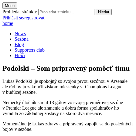
Menu
Prohledat stránku:
Přihlásit se/registrovat
home
News
Sezóna
Blog
Supporters club
Hráči
Podolski – Som pripravený pomôcť tímu
Lukas Podolski je spokojný so svojou prvou sezónou v Arsenale
ale rád by ju zakončil ziskom miestenky v Champions League
v budúcej sezóne.
Nemecký útočník strelil 13 gólov vo svojej premiérovej sezóne
v Premier League ale zranenie a dobrá forma spoluhráčov ho
vyradila zo základnej zostavy na skoro dva mesiace.
Momentálne je Lukas zdravý a pripravený zapojiť sa do posledných
bojov v sezóne.