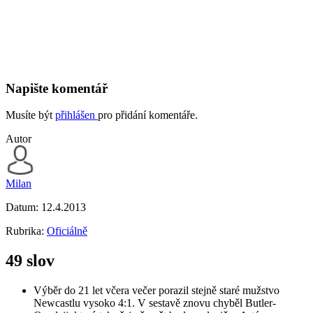
Napište komentář
Musíte být
přihlášen
pro přidání komentáře.
Autor
Milan
Datum:
12.4.2013
Rubrika:
Oficiálně
49 slov
Výběr do 21 let včera večer porazil stejně staré mužstvo
Newcastlu vysoko 4:1. V sestavě znovu chyběl Butler-