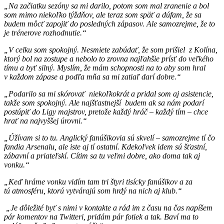
„Na začiatku sezóny sa mi darilo, potom som mal zranenie a bol
som mimo niekoľko týždňov, ale teraz som späť a dúfam, že sa
budem môcť zapojiť do posledných zápasov. Ale samozrejme, že to
je trénerove rozhodnutie.“
„V celku som spokojný. Nesmiete zabúdať, že som prišiel z Kolína,
ktorý bol na zostupe a nebolo to zrovna najľahšie prísť do veľkého
tímu a byť silný. Myslím, že mám schopnosti na to aby som hral
v každom zápase a podľa mňa sa mi zatiaľ darí dobre.“
„Podarilo sa mi skórovať niekoľkokrát a pridal som aj asistencie,
takže som spokojný. Ale najšťastnejší budem ak sa nám podarí
postúpiť do Ligy majstrov, pretože každý hráč – každý tím – chce
hrať na najvyššej úrovni.“
„Úžívam si to tu. Anglický fanúšikovia sú skvelí – samozrejme tí čo
fandia Arsenalu, ale iste aj tí ostatní. Kdekoľvek idem sú šťastní,
zábavní a priateľskí. Cítim sa tu veľmi dobre, ako doma tak aj
vonku.“
„Keď hráme vonku vidím tam tri štyri tisícky fanúšikov a za
tú atmosféru, ktorú vytvárajú som hrdý na nich aj klub.“
„Je dôležité byť s nimi v kontakte a rád im z času na čas napíšem
pár komentov na Twitteri, pridám pár fotiek a tak. Baví ma to