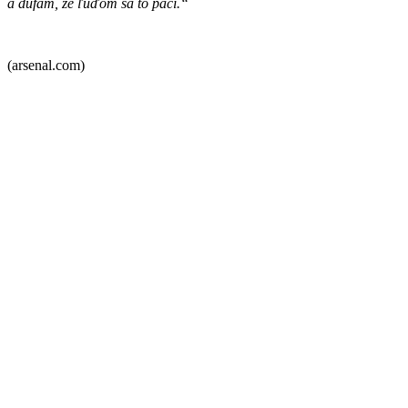
a dúfam, že ľuďom sa to páči.“
(arsenal.com)