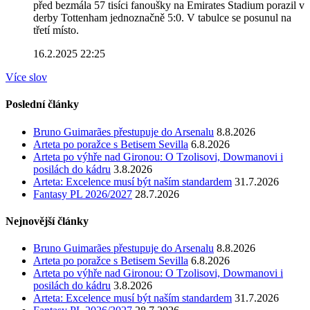
před bezmála 57 tisíci fanoušky na Emirates Stadium porazil v
derby Tottenham jednoznačně 5:0. V tabulce se posunul na
třetí místo.
16.2.2025 22:25
Více slov
Poslední články
Bruno Guimarães přestupuje do Arsenalu
8.8.2026
Arteta po poražce s Betisem Sevilla
6.8.2026
Arteta po výhře nad Gironou: O Tzolisovi, Dowmanovi i
posilách do kádru
3.8.2026
Arteta: Excelence musí být naším standardem
31.7.2026
Fantasy PL 2026/2027
28.7.2026
Nejnovější články
Bruno Guimarães přestupuje do Arsenalu
8.8.2026
Arteta po poražce s Betisem Sevilla
6.8.2026
Arteta po výhře nad Gironou: O Tzolisovi, Dowmanovi i
posilách do kádru
3.8.2026
Arteta: Excelence musí být naším standardem
31.7.2026