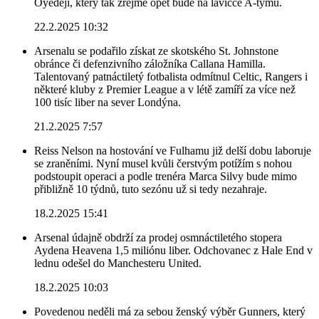
Oyedeji, který tak zřejmě opět bude na lavičce A-týmu.
22.2.2025 10:32
Arsenalu se podařilo získat ze skotského St. Johnstone
obránce či defenzivního záložníka Callana Hamilla.
Talentovaný patnáctiletý fotbalista odmítnul Celtic, Rangers i
některé kluby z Premier League a v létě zamíří za více než
100 tisíc liber na sever Londýna.
21.2.2025 7:57
Reiss Nelson na hostování ve Fulhamu již delší dobu laboruje
se zraněními. Nyní musel kvůli čerstvým potížím s nohou
podstoupit operaci a podle trenéra Marca Silvy bude mimo
přibližně 10 týdnů, tuto sezónu už si tedy nezahraje.
18.2.2025 15:41
Arsenal údajně obdrží za prodej osmnáctiletého stopera
Aydena Heavena 1,5 miliónu liber. Odchovanec z Hale End v
lednu odešel do Manchesteru United.
18.2.2025 10:03
Povedenou neděli má za sebou ženský výběr Gunners, který