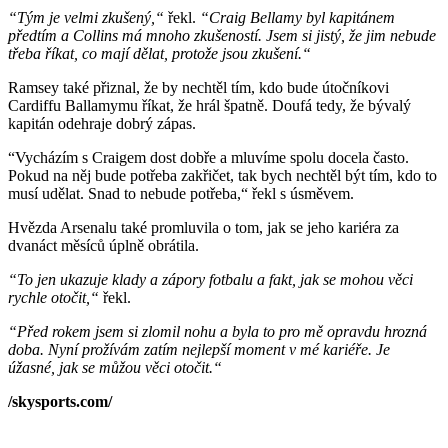
“Tým je velmi zkušený,“
řekl.
“Craig Bellamy byl kapitánem
předtím a Collins má mnoho zkušeností. Jsem si jistý, že jim nebude
třeba říkat, co mají dělat, protože jsou zkušení.“
Ramsey také přiznal, že by nechtěl tím, kdo bude útočníkovi
Cardiffu Ballamymu říkat, že hrál špatně. Doufá tedy, že bývalý
kapitán odehraje dobrý zápas.
“Vycházím s Craigem dost dobře a mluvíme spolu docela často.
Pokud na něj bude potřeba zakřičet, tak bych nechtěl být tím, kdo to
musí udělat. Snad to nebude potřeba,“ řekl s úsměvem.
Hvězda Arsenalu také promluvila o tom, jak se jeho kariéra za
dvanáct měsíců úplně obrátila.
“To jen ukazuje klady a zápory fotbalu a fakt, jak se mohou věci
rychle otočit,“
řekl.
“Před rokem jsem si zlomil nohu a byla to pro mě opravdu hrozná
doba. Nyní prožívám zatím nejlepší moment v mé kariéře. Je
úžasné, jak se můžou věci otočit.“
/skysports.com/