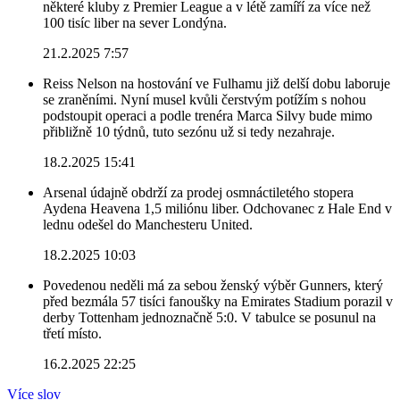
některé kluby z Premier League a v létě zamíří za více než
100 tisíc liber na sever Londýna.
21.2.2025 7:57
Reiss Nelson na hostování ve Fulhamu již delší dobu laboruje
se zraněními. Nyní musel kvůli čerstvým potížím s nohou
podstoupit operaci a podle trenéra Marca Silvy bude mimo
přibližně 10 týdnů, tuto sezónu už si tedy nezahraje.
18.2.2025 15:41
Arsenal údajně obdrží za prodej osmnáctiletého stopera
Aydena Heavena 1,5 miliónu liber. Odchovanec z Hale End v
lednu odešel do Manchesteru United.
18.2.2025 10:03
Povedenou neděli má za sebou ženský výběr Gunners, který
před bezmála 57 tisíci fanoušky na Emirates Stadium porazil v
derby Tottenham jednoznačně 5:0. V tabulce se posunul na
třetí místo.
16.2.2025 22:25
Více slov