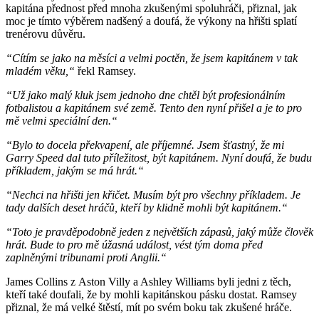
kapitána přednost před mnoha zkušenými spoluhráči, přiznal, jak
moc je tímto výběrem nadšený a doufá, že výkony na hřišti splatí
trenérovu důvěru.
“Cítím se jako na měsíci a velmi poctěn, že jsem kapitánem v tak
mladém věku,“
řekl Ramsey.
“Už jako malý kluk jsem jednoho dne chtěl být profesionálním
fotbalistou a kapitánem své země. Tento den nyní přišel a je to pro
mě velmi speciální den.“
“Bylo to docela překvapení, ale příjemné. Jsem šťastný, že mi
Garry Speed dal tuto příležitost, být kapitánem. Nyní doufá, že budu
příkladem, jakým se má hrát.“
“Nechci na hřišti jen křičet. Musím být pro všechny příkladem. Je
tady dalších deset hráčů, kteří by klidně mohli být kapitánem.“
“Toto je pravděpodobně jeden z největších zápasů, jaký může člověk
hrát. Bude to pro mě úžasná událost, vést tým doma před
zaplněnými tribunami proti Anglii.“
James Collins z Aston Villy a Ashley Williams byli jedni z těch,
kteří také doufali, že by mohli kapitánskou pásku dostat. Ramsey
přiznal, že má velké štěstí, mít po svém boku tak zkušené hráče.