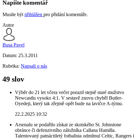
Napište komentář
Musíte být
přihlášen
pro přidání komentáře.
Autor
Busa Pavel
Datum:
25.3.2011
Rubrika:
Napsali o nás
49 slov
Výběr do 21 let včera večer porazil stejně staré mužstvo
Newcastlu vysoko 4:1. V sestavě znovu chyběl Butler-
Oyedeji, který tak zřejmě opět bude na lavičce A-týmu.
22.2.2025 10:32
Arsenalu se podařilo získat ze skotského St. Johnstone
obránce či defenzivního záložníka Callana Hamilla.
Talentovaný patnáctiletý fotbalista odmítnul Celtic, Rangers i