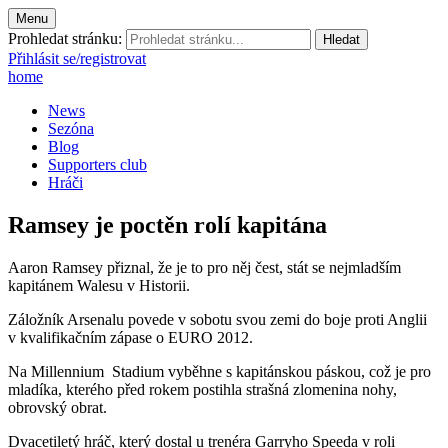
Menu
Prohledat stránku:
Přihlásit se/registrovat
home
News
Sezóna
Blog
Supporters club
Hráči
Ramsey je poctěn rolí kapitána
Aaron Ramsey přiznal, že je to pro něj čest, stát se nejmladším
kapitánem Walesu v Historii.
Záložník Arsenalu povede v sobotu svou zemi do boje proti Anglii
v kvalifikačním zápase o EURO 2012.
Na Millennium Stadium vyběhne s kapitánskou páskou, což je pro
mladíka, kterého před rokem postihla strašná zlomenina nohy,
obrovský obrat.
Dvacetiletý hráč, který dostal u trenéra Garryho Speeda v roli