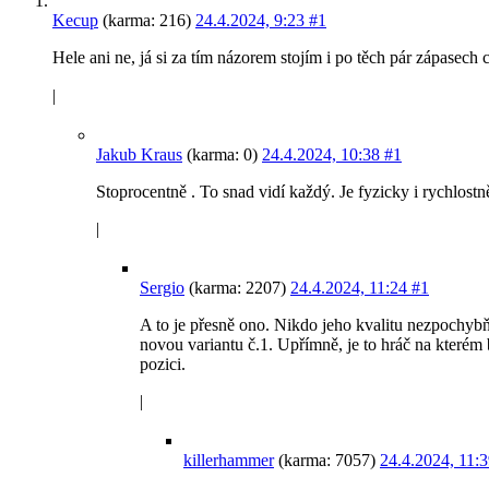
Kecup
(karma: 216)
24.4.2024, 9:23
#1
Hele ani ne, já si za tím názorem stojím i po těch pár zápasech c
|
Jakub Kraus
(karma: 0)
24.4.2024, 10:38
#1
Stoprocentně . To snad vidí každý. Je fyzicky i rychlost
|
Sergio
(karma: 2207)
24.4.2024, 11:24
#1
A to je přesně ono. Nikdo jeho kvalitu nezpochybňuj
novou variantu č.1. Upřímně, je to hráč na kterém b
pozici.
|
killerhammer
(karma: 7057)
24.4.2024, 11: