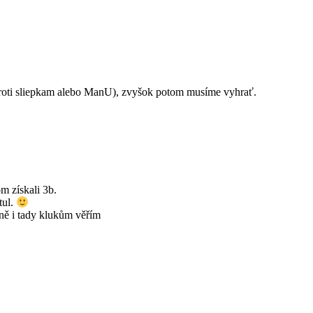
proti sliepkam alebo ManU), zvyšok potom musíme vyhrať.
m získali 3b.
tul.
ně i tady klukům věřím