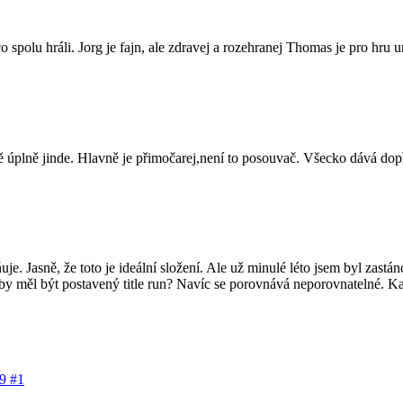
o spolu hráli. Jorg je fajn, ale zdravej a rozehranej Thomas je pro hru u
ně úplně jinde. Hlavně je přimočarej,není to posouvač. Všecko dává dop
e. Jasně, že toto je ideální složení. Ale už minulé léto jsem byl zastán
y měl být postavený title run? Navíc se porovnává neporovnatelné. Každý 
39
#1