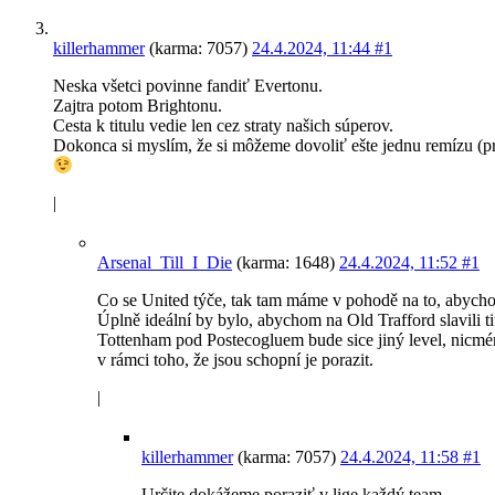
killerhammer
(karma: 7057)
24.4.2024, 11:44
#1
Neska všetci povinne fandiť Evertonu.
Zajtra potom Brightonu.
Cesta k titulu vedie len cez straty našich súperov.
Dokonca si myslím, že si môžeme dovoliť ešte jednu remízu (
|
Arsenal_Till_I_Die
(karma: 1648)
24.4.2024, 11:52
#1
Co se United týče, tak tam máme v pohodě na to, abycho
Úplně ideální by bylo, abychom na Old Trafford slavili ti
Tottenham pod Postecogluem bude sice jiný level, nicmé
v rámci toho, že jsou schopní je porazit.
|
killerhammer
(karma: 7057)
24.4.2024, 11:58
#1
Určite dokážeme poraziť v lige každý team.