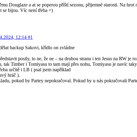
němu Douglaze a at se poperou příští sezonu, přijemné starosti. Na h
se bijou. Víc není třeba =)
4.2024, 12:14
#1
dělat backup Sakovi, křídlo on zvládne
dstavit posily, to ne, že ne – na druhou stranu i ten Jesus na RW je r
u, tak Timber i Tomiyasu to tam mají přes nohu, Tomiyasu je navíc tak
eba určitě i LB ( psal jsem například
vý hráč ).
du, pokud by Partey nepokračoval. Pokud by u nás pokračovali Partey 