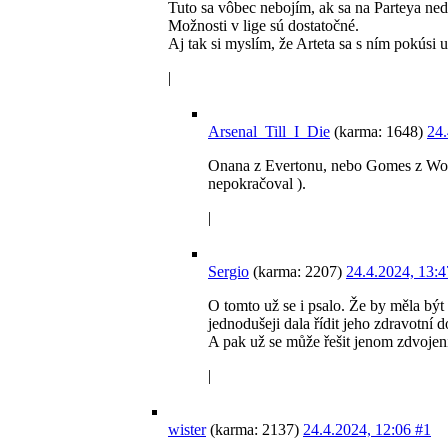
Tuto sa vôbec nebojím, ak sa na Parteya ne
Možnosti v lige sú dostatočné.
Aj tak si myslím, že Arteta sa s ním pokús
|
Arsenal_Till_I_Die
(karma: 1648)
24.
Onana z Evertonu, nebo Gomes z Wol
nepokračoval ).
|
Sergio
(karma: 2207)
24.4.2024, 13:
O tomto už se i psalo. Že by měla být
jednodušeji dala řídit jeho zdravotní 
A pak už se může řešit jenom zdvojení
|
wister
(karma: 2137)
24.4.2024, 12:06
#1