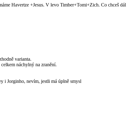
rot máme Havertze +Jesus. V levo Timber+Tomi+Zich. Co chceš dál
ozhodně varianta.
y celkem náchylný na zranění.
i Jorginho, nevím, jestli má úplně smysl