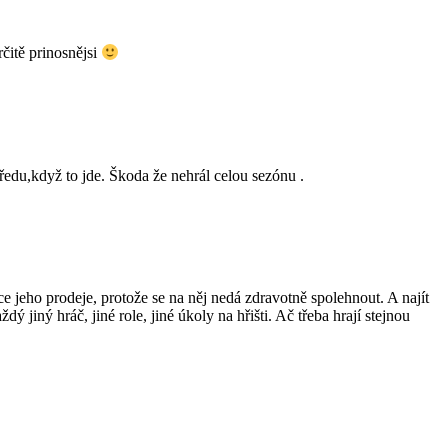
rčitě prinosnějsi
ředu,když to jde. Škoda že nehrál celou sezónu .
ce jeho prodeje, protože se na něj nedá zdravotně spolehnout. A najít
jiný hráč, jiné role, jiné úkoly na hřišti. Ač třeba hrají stejnou