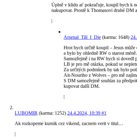
Úplně v klidu ať pokračuje, koupil bych k 
nakupovat. Prostě k Thomasovi druhé DM at 
|
Arsenal_Till_I_Die
(karma: 1648)
24.
Hrot bych určitě koupil – Jesus může 
a bylo by ohledně RW o starost méně.
Samozřejmě i na RW bych si dovedl pře
LB je pro mě otázka, pokud se neplet
Za určitých podmínek by tak bylo potř
Ait-Nouriho z Wolves – pro mě zajíma
S DM samozřejmě souhlas za předpokla
kupovat další DM.
|
LUBOMIR
(karma: 1252)
24.4.2024, 10:39
#1
Ak rozkopeme kurnik cez vikend, zacnem verit v titul…
|