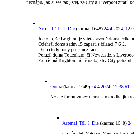
nechápu, jak si seš tak jistej, že City a Liverpool ztratí
|
Arsenal_Till_I_Die
(karma: 1648)
24.4.2024, 12:
Jde o to, že Brighton je v této sezoně doma celkem
Odehrál doma zatím 15 zápasů s bilancí 7-6-2.
Doma tedy body příliš neztrácí.
Porazil doma Tottenham, či Newcastle, s Liverpo
Za mě má Brighton určitě na to, aby City potrápil.
|
Ondra
(karma: 1649)
24.4.2024, 12:38
#1
No ale formu vubec nemaj a marodka jim ros
|
Arsenal_Till_I_Die
(karma: 1648)
24.
Co vím, tak Mitoma, March a Hinshe