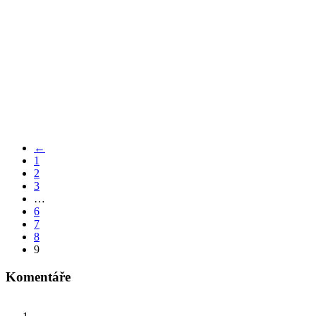
←
1
2
3
…
6
7
8
9
Komentáře