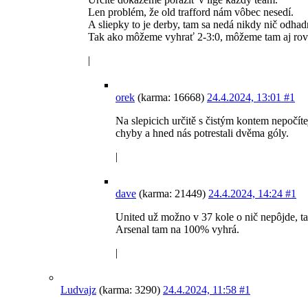
Len problém, že old trafford nám vôbec nesedí.
A sliepky to je derby, tam sa nedá nikdy nič odhad
Tak ako môžeme vyhrať 2-3:0, môžeme tam aj rov
|
orek
(karma: 16668)
24.4.2024, 13:01
#1
Na slepicich určitě s čistým kontem nepočít
chyby a hned nás potrestali dvěma góly.
|
dave
(karma: 21449)
24.4.2024, 14:24
#1
United už možno v 37 kole o nič nepôjde, ta
Arsenal tam na 100% vyhrá.
|
Ludvajz
(karma: 3290)
24.4.2024, 11:58
#1