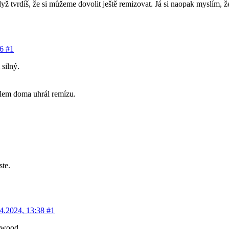
, když tvrdíš, že si můžeme dovolit ještě remizovat. Já si naopak myslím, 
06
#1
 silný.
olem doma uhrál remízu.
te.
4.2024, 13:38
#1
lwood.