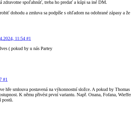
dá zdravotne spoľahnúť, treba ho predať a kúpi sa iné DM.
i urobiť dohodu a zmluva sa podpíše s ohľadom na odohrané zápasy a že
4.2024, 11:54
#1
ves ( pokud by u nás Partey
47
#1
 ve hře smlouva postavená na výkonnostní složce. A pokud by Thomas při
dostupnost. K němu přivést první variantu. Např. Onana, Fofana, Wieffer
 postů.