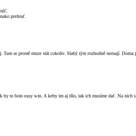
núť.
nako prehrať.
ej. Tam se prostě muze stát cokoliv. Slabý tým rozhodně nemají. Doma js
k by to bolo easy win. A keby im aj išlo, tak ich musíme dať. Na nich 