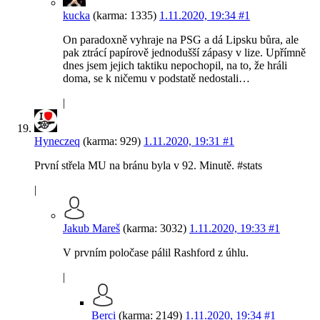
kucka
(karma: 1335)
1.11.2020, 19:34
#1
On paradoxně vyhraje na PSG a dá Lipsku bůra, ale
pak ztrácí papírově jednodušší zápasy v lize. Upřímně
dnes jsem jejich taktiku nepochopil, na to, že hráli
doma, se k ničemu v podstatě nedostali…
|
Hyneczeq
(karma: 929)
1.11.2020, 19:31
#1
První střela MU na bránu byla v 92. Minutě. #stats
|
Jakub Mareš
(karma: 3032)
1.11.2020, 19:33
#1
V prvním poločase pálil Rashford z úhlu.
|
Berci
(karma: 2149)
1.11.2020, 19:34
#1