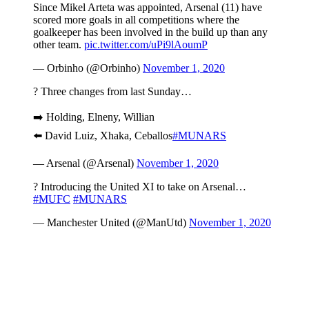
Since Mikel Arteta was appointed, Arsenal (11) have
scored more goals in all competitions where the
goalkeeper has been involved in the build up than any
other team.
pic.twitter.com/uPi9lAoumP
— Orbinho (@Orbinho)
November 1, 2020
? Three changes from last Sunday…
➡️ Holding, Elneny, Willian
⬅️ David Luiz, Xhaka, Ceballos
#MUNARS
— Arsenal (@Arsenal)
November 1, 2020
? Introducing the United XI to take on Arsenal…
#MUFC
#MUNARS
— Manchester United (@ManUtd)
November 1, 2020