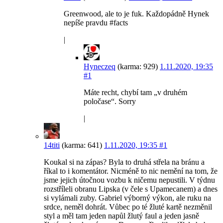
Greenwood, ale to je fuk. Každopádně Hynek
nepíše pravdu #facts
|
Hyneczeq
(karma: 929)
1.11.2020, 19:35
#1
Máte recht, chybí tam „v druhém
poločase“. Sorry
|
14titi
(karma: 641)
1.11.2020, 19:35
#1
Koukal si na zápas? Byla to druhá střela na bránu a
říkal to i komentátor. Nicméně to nic nemění na tom, že
jsme jejich útočnou vozbu k ničemu nepustili. V týdnu
rozstříleli obranu Lipska (v čele s Upamecanem) a dnes
si vylámali zuby. Gabriel výborný výkon, ale ruku na
srdce, neměl dohrát. Vůbec po té žluté kartě nezměnil
styl a měl tam jeden napůl žlutý faul a jeden jasně