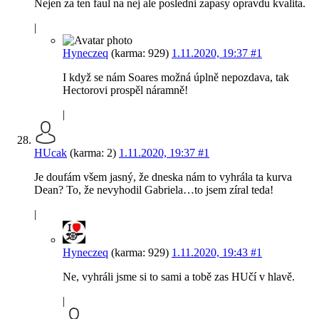
Nejen za ten faul na nej ale posledni zapasy opravdu kvalita.
|
Hyneczeq
(karma: 929)
1.11.2020, 19:37
#1
I když se nám Soares možná úplně nepozdava, tak
Hectorovi prospěl náramně!
|
HUcak
(karma: 2)
1.11.2020, 19:37
#1
Je doufám všem jasný, že dneska nám to vyhrála ta kurva
Dean? To, že nevyhodil Gabriela…to jsem zíral teda!
|
Hyneczeq
(karma: 929)
1.11.2020, 19:43
#1
Ne, vyhráli jsme si to sami a tobě zas HUčí v hlavě.
|