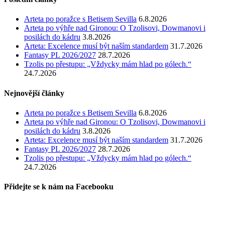
Arteta po poražce s Betisem Sevilla
6.8.2026
Arteta po výhře nad Gironou: O Tzolisovi, Dowmanovi i
posilách do kádru
3.8.2026
Arteta: Excelence musí být naším standardem
31.7.2026
Fantasy PL 2026/2027
28.7.2026
Tzolis po přestupu: „Vždycky mám hlad po gólech.“
24.7.2026
Nejnovější články
Arteta po poražce s Betisem Sevilla
6.8.2026
Arteta po výhře nad Gironou: O Tzolisovi, Dowmanovi i
posilách do kádru
3.8.2026
Arteta: Excelence musí být naším standardem
31.7.2026
Fantasy PL 2026/2027
28.7.2026
Tzolis po přestupu: „Vždycky mám hlad po gólech.“
24.7.2026
Přidejte se k nám na Facebooku