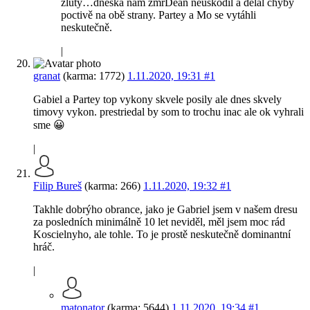
žlutý…dneska nám zmrDean neuškodil a dělal chyby
poctivě na obě strany. Partey a Mo se vytáhli
neskutečně.
|
granat
(karma: 1772)
1.11.2020, 19:31
#1
Gabiel a Partey top vykony skvele posily ale dnes skvely
timovy vykon. prestriedal by som to trochu inac ale ok vyhrali
sme 😀
|
Filip Bureš
(karma: 266)
1.11.2020, 19:32
#1
Takhle dobrýho obrance, jako je Gabriel jsem v našem dresu
za posledních minimálně 10 let neviděl, měl jsem moc rád
Koscielnyho, ale tohle. To je prostě neskutečně dominantní
hráč.
|
matonator
(karma: 5644)
1.11.2020, 19:34
#1