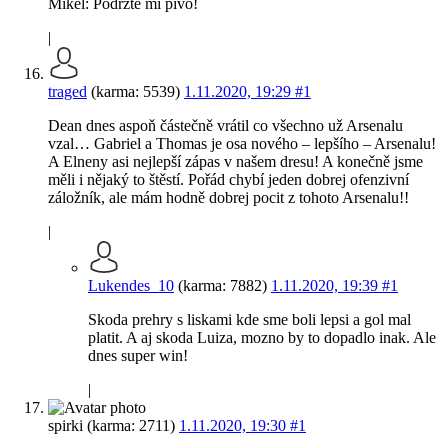
Mikel: Podrzte mi pivo!
|
traged
(karma: 5539)
1.11.2020, 19:29
#1
Dean dnes aspoň částečně vrátil co všechno už Arsenalu
vzal… Gabriel a Thomas je osa nového – lepšího – Arsenalu!
A Elneny asi nejlepší zápas v našem dresu! A konečně jsme
měli i nějaký to štěstí. Pořád chybí jeden dobrej ofenzivní
záložník, ale mám hodně dobrej pocit z tohoto Arsenalu!!
|
Lukendes_10
(karma: 7882)
1.11.2020, 19:39
#1
Skoda prehry s liskami kde sme boli lepsi a gol mal
platit. A aj skoda Luiza, mozno by to dopadlo inak. Ale
dnes super win!
|
spirki (karma: 2711)
1.11.2020, 19:30
#1