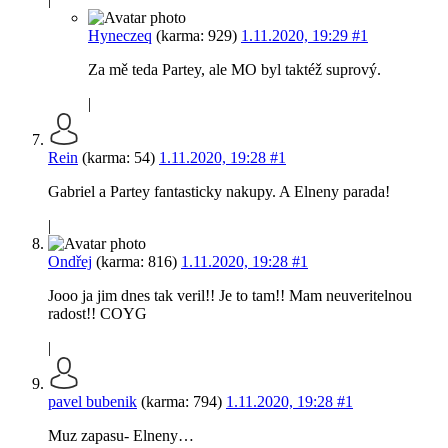
Hyneczeq
(karma: 929)
1.11.2020, 19:29
#1
Za mě teda Partey, ale MO byl taktéž suprový.
|
Rein
(karma: 54)
1.11.2020, 19:28
#1
Gabriel a Partey fantasticky nakupy. A Elneny parada!
|
Ondřej
(karma: 816)
1.11.2020, 19:28
#1
Jooo ja jim dnes tak veril!! Je to tam!! Mam neuveritelnou
radost!! COYG
|
pavel bubenik
(karma: 794)
1.11.2020, 19:28
#1
Muz zapasu- Elneny…