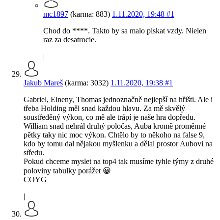
mc1897
(karma: 883)
1.11.2020, 19:48
#1
Chod do ****. Takto by sa malo piskat vzdy. Nielen
raz za desatrocie.
|
Jakub Mareš
(karma: 3032)
1.11.2020, 19:38
#1
Gabriel, Elneny, Thomas jednoznačně nejlepší na hřišti. Ale i
třeba Holding měl snad každou hlavu. Za mě skvělý
soustředěný výkon, co mě ale trápí je naše hra dopředu.
William snad nehrál druhý poločas, Auba kromě proměnné
pětky taky nic moc výkon. Chtělo by to někoho na false 9,
kdo by tomu dal nějakou myšlenku a dělal prostor Aubovi na
středu.
Pokud chceme myslet na top4 tak musíme tyhle týmy z druhé
poloviny tabulky porážet 😀
COYG
|