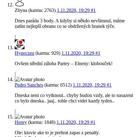
Zbyna (karma: 2763)
1.11.2020, 19:29
#1
Dnes paráda 3 body. A kdyby si někdo nevšimnul, máme
zatím nejlepší obranu co se obdržených branek týče.
|
Hyneczeq
(karma: 929)
1.11.2020, 19:29
#1
Ovšem střední záloha Partey – Elneny: klobouček!
|
Pedro Sanches
(karma: 6512)
1.11.2020, 19:29
#1
Dneska neni co vytknout.. chyby budou vzdy, ale to nasazeni
co bylo dneska.. jaaj.. tohle chci videt kazdy tyden..
|
Henry
(karma: 1848)
1.11.2020, 19:29
#1
Ole: ktovie ake to je prehrat zapas z penalty.