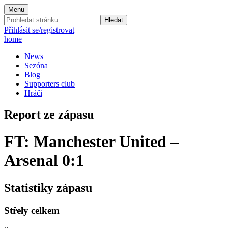
Menu
Prohledat
stránku:
Přihlásit se/registrovat
home
News
Sezóna
Blog
Supporters club
Hráči
Report ze zápasu
FT: Manchester United –
Arsenal 0:1
Statistiky zápasu
Střely celkem