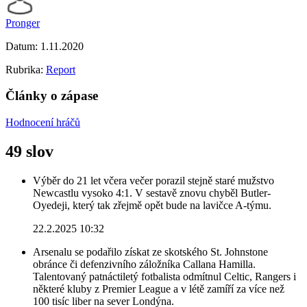
Pronger
Datum:
1.11.2020
Rubrika:
Report
Články o zápase
Hodnocení hráčů
49 slov
Výběr do 21 let včera večer porazil stejně staré mužstvo
Newcastlu vysoko 4:1. V sestavě znovu chyběl Butler-
Oyedeji, který tak zřejmě opět bude na lavičce A-týmu.
22.2.2025 10:32
Arsenalu se podařilo získat ze skotského St. Johnstone
obránce či defenzivního záložníka Callana Hamilla.
Talentovaný patnáctiletý fotbalista odmítnul Celtic, Rangers i
některé kluby z Premier League a v létě zamíří za více než
100 tisíc liber na sever Londýna.