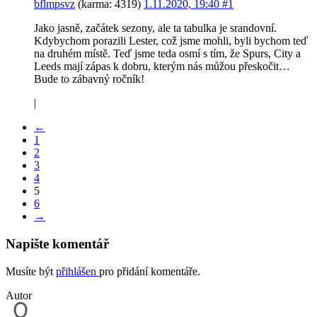
bflmpsvz
(karma: 4319)
1.11.2020, 19:40
#1
Jako jasně, začátek sezony, ale ta tabulka je srandovní.
Kdybychom porazili Lester, což jsme mohli, byli bychom teď
na druhém místě. Teď jsme teda osmí s tím, že Spurs, City a
Leeds mají zápas k dobru, kterým nás můžou přeskočit…
Bude to zábavný ročník!
|
←
1
2
3
4
5
6
→
Napište komentář
Musíte být
přihlášen
pro přidání komentáře.
Autor