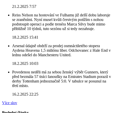
21.2.2025 7:57
Reiss Nelson na hostování ve Fulhamu již delší dobu laboruje
se zraněními. Nyní musel kvůli čerstvým potížím s nohou
podstoupit operaci a podle trenéra Marca Silvy bude mimo
přibližně 10 týdnů, tuto sezónu už si tedy nezahraje.
18.2.2025 15:41
Arsenal údajně obdrží za prodej osmnáctiletého stopera
Aydena Heavena 1,5 miliónu liber. Odchovanec z Hale End v
lednu odešel do Manchesteru United.
18.2.2025 10:03
Povedenou neděli má za sebou ženský výběr Gunners, který
před bezmála 57 tisíci fanoušky na Emirates Stadium porazil v
derby Tottenham jednoznačně 5:0. V tabulce se posunul na
třetí místo.
16.2.2025 22:25
Více slov
Poslední články