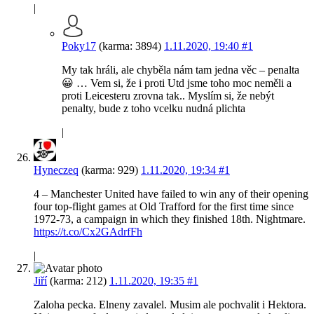
|
Poky17
(karma: 3894)
1.11.2020, 19:40
#1
My tak hráli, ale chyběla nám tam jedna věc – penalta
😀 … Vem si, že i proti Utd jsme toho moc neměli a
proti Leicesteru zrovna tak.. Myslím si, že nebýt
penalty, bude z toho vcelku nudná plichta
|
Hyneczeq
(karma: 929)
1.11.2020, 19:34
#1
4 – Manchester United have failed to win any of their opening
four top-flight games at Old Trafford for the first time since
1972-73, a campaign in which they finished 18th. Nightmare.
https://t.co/Cx2GAdrfFh
|
Jiří
(karma: 212)
1.11.2020, 19:35
#1
Zaloha pecka. Elneny zavalel. Musim ale pochvalit i Hektora.