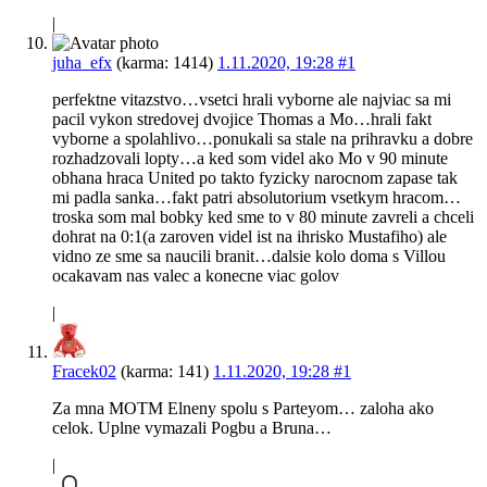
|
juha_efx
(karma: 1414)
1.11.2020, 19:28
#1
perfektne vitazstvo…vsetci hrali vyborne ale najviac sa mi
pacil vykon stredovej dvojice Thomas a Mo…hrali fakt
vyborne a spolahlivo…ponukali sa stale na prihravku a dobre
rozhadzovali lopty…a ked som videl ako Mo v 90 minute
obhana hraca United po takto fyzicky narocnom zapase tak
mi padla sanka…fakt patri absolutorium vsetkym hracom…
troska som mal bobky ked sme to v 80 minute zavreli a chceli
dohrat na 0:1(a zaroven videl ist na ihrisko Mustafiho) ale
vidno ze sme sa naucili branit…dalsie kolo doma s Villou
ocakavam nas valec a konecne viac golov
|
Fracek02
(karma: 141)
1.11.2020, 19:28
#1
Za mna MOTM Elneny spolu s Parteyom… zaloha ako
celok. Uplne vymazali Pogbu a Bruna…
|