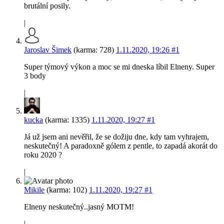
brutální posily.
|
Jaroslav Šimek
(karma: 728)
1.11.2020, 19:26
#1
Super týmový výkon a moc se mi dneska líbil Elneny. Super
3 body
|
kucka
(karma: 1335)
1.11.2020, 19:27
#1
Já už jsem ani nevěřil, že se dožiju dne, kdy tam vyhrajem,
neskutečný! A paradoxně gólem z pentle, to zapadá akorát do
roku 2020 ?
|
Mikile
(karma: 102)
1.11.2020, 19:27
#1
Elneny neskutečný..jasný MOTM!
|