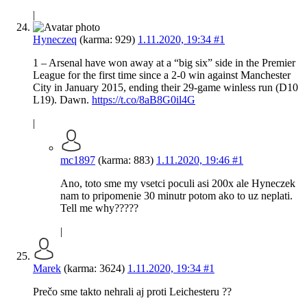
|
Hyneczeq
(karma: 929)
1.11.2020, 19:34
#1
1 – Arsenal have won away at a “big six” side in the Premier
League for the first time since a 2-0 win against Manchester
City in January 2015, ending their 29-game winless run (D10
L19). Dawn.
https://t.co/8aB8G0il4G
|
mc1897
(karma: 883)
1.11.2020, 19:46
#1
Ano, toto sme my vsetci poculi asi 200x ale Hyneczek
nam to pripomenie 30 minutr potom ako to uz neplati.
Tell me why?????
|
Marek
(karma: 3624)
1.11.2020, 19:34
#1
Prečo sme takto nehrali aj proti Leichesteru ??