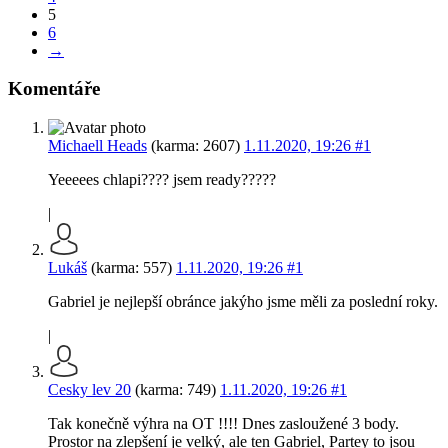
5
6
→
Komentáře
Michaell Heads
(karma: 2607)
1.11.2020, 19:26
#1
Yeeeees chlapi???? jsem ready?????
|
Lukáš
(karma: 557)
1.11.2020, 19:26
#1
Gabriel je nejlepší obránce jakýho jsme měli za poslední roky.
|
Cesky lev 20
(karma: 749)
1.11.2020, 19:26
#1
Tak konečně výhra na OT !!!! Dnes zasloužené 3 body.
Prostor na zlepšení je velký, ale ten Gabriel, Partey to jsou