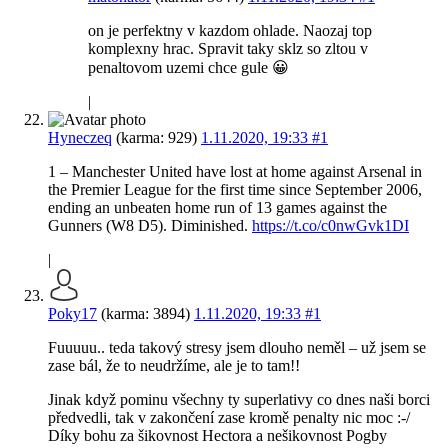
on je perfektny v kazdom ohlade. Naozaj top
komplexny hrac. Spravit taky sklz so zltou v
penaltovom uzemi chce gule 😀
|
Hyneczeq
(karma: 929)
1.11.2020, 19:33
#1
1 – Manchester United have lost at home against Arsenal in
the Premier League for the first time since September 2006,
ending an unbeaten home run of 13 games against the
Gunners (W8 D5). Diminished.
https://t.co/c0nwGvk1DI
|
Poky17
(karma: 3894)
1.11.2020, 19:33
#1
Fuuuuu.. teda takový stresy jsem dlouho neměl – už jsem se
zase bál, že to neudržíme, ale je to tam!!
Jinak když pominu všechny ty superlativy co dnes naši borci
předvedli, tak v zakončení zase kromě penalty nic moc :-/
Díky bohu za šikovnost Hectora a nešikovnost Pogby