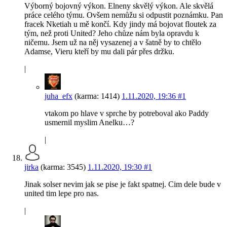
Výborný bojovný výkon. Elneny skvělý výkon. Ale skvělá
práce celého týmu. Ovšem nemůžu si odpustit poznámku. Pan
fracek Nketiah u mě končí. Kdy jindy má bojovat floutek za
tým, než proti United? Jeho chůze nám byla opravdu k
ničemu. Jsem už na něj vysazenej a v šatně by to chtělo
Adamse, Vieru kteří by mu dali pár přes držku.
|
juha_efx
(karma: 1414)
1.11.2020, 19:36
#1
vtakom po hlave v sprche by potreboval ako Paddy
usmernil myslim Anelku…?
|
jirka
(karma: 3545)
1.11.2020, 19:30
#1
Jinak solser nevim jak se pise je fakt spatnej. Cim dele bude v
united tim lepe pro nas.
|