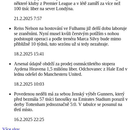
některé kluby z Premier League a v létě zamíří za více než
100 tisíc liber na sever Londýna.
21.2.2025 7:57
Reiss Nelson na hostování ve Fulhamu již delší dobu laboruje
se zraněními. Nyní musel kvůli čerstvým potížím s nohou
podstoupit operaci a podle trenéra Marca Silvy bude mimo
přibližně 10 týdnů, tuto sezónu už si tedy nezahraje.
18.2.2025 15:41
Arsenal údajně obdrží za prodej osmnáctiletého stopera
Aydena Heavena 1,5 miliónu liber. Odchovanec z Hale End v
lednu odešel do Manchesteru United.
18.2.2025 10:03
Povedenou neděli má za sebou ženský výběr Gunners, který
před bezmála 57 tisíci fanoušky na Emirates Stadium porazil v
derby Tottenham jednoznačně 5:0. V tabulce se posunul na
třetí místo.
16.2.2025 22:25
Více slov