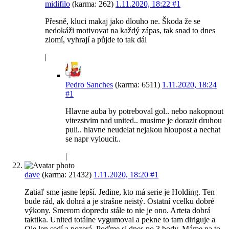
midifilo
(karma: 262)
1.11.2020, 18:22
#1
Přesně, kluci makaj jako dlouho ne. Škoda že se
nedokáži motivovat na každý zápas, tak snad to dnes
zlomí, vyhrají a půjde to tak dál
|
Pedro Sanches
(karma: 6511)
1.11.2020, 18:24
#1
Hlavne auba by potreboval gol.. nebo nakopnout
vitezstvim nad united.. musime je dorazit druhou
puli.. hlavne neudelat nejakou hloupost a nechat
se napr vyloucit..
|
dave
(karma: 21432)
1.11.2020, 18:20
#1
Zatiaľ sme jasne lepší. Jedine, kto má serie je Holding. Ten
bude rád, ak dohrá a je strašne neistý. Ostatní vcelku dobré
výkony. Smerom dopredu stále to nie je ono. Arteta dobrá
taktika. United totálne vygumoval a pekne to tam diriguje a
Ole len sedí a pozerá. Poďme si dnes po 3 body. Máme na to.