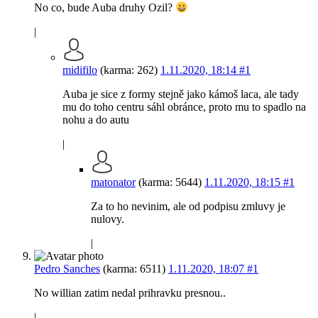
No co, bude Auba druhy Ozil?
|
midifilo
(karma: 262)
1.11.2020, 18:14
#1
Auba je sice z formy stejně jako kámoš laca, ale tady
mu do toho centru sáhl obránce, proto mu to spadlo na
nohu a do autu
|
matonator
(karma: 5644)
1.11.2020, 18:15
#1
Za to ho nevinim, ale od podpisu zmluvy je
nulovy.
|
Pedro Sanches
(karma: 6511)
1.11.2020, 18:07
#1
No willian zatim nedal prihravku presnou..
|