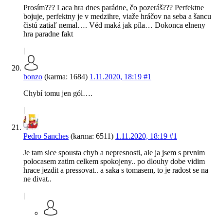
Prosím??? Laca hra dnes parádne, čo pozeráš??? Perfektne
bojuje, perfektny je v medzihre, viaže hráčov na seba a šancu
čistú zatiaľ nemal…. Véd maká jak píla… Dokonca elneny
hra paradne fakt
|
bonzo
(karma: 1684)
1.11.2020, 18:19
#1
Chybí tomu jen gól….
|
Pedro Sanches
(karma: 6511)
1.11.2020, 18:19
#1
Je tam sice spousta chyb a nepresnosti, ale ja jsem s prvnim
polocasem zatim celkem spokojeny.. po dlouhy dobe vidim
hrace jezdit a pressovat.. a saka s tomasem, to je radost se na
ne divat..
|