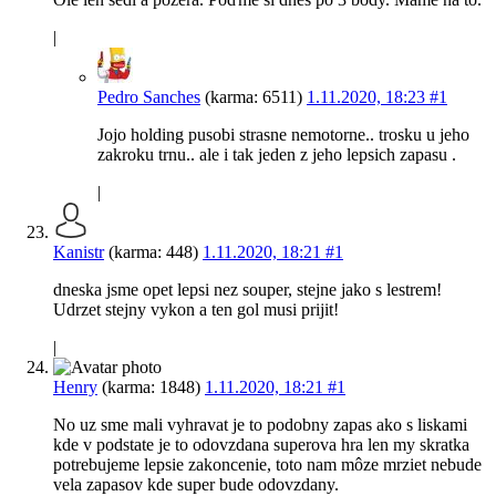
|
Pedro Sanches
(karma: 6511)
1.11.2020, 18:23
#1
Jojo holding pusobi strasne nemotorne.. trosku u jeho
zakroku trnu.. ale i tak jeden z jeho lepsich zapasu .
|
Kanistr
(karma: 448)
1.11.2020, 18:21
#1
dneska jsme opet lepsi nez souper, stejne jako s lestrem!
Udrzet stejny vykon a ten gol musi prijit!
|
Henry
(karma: 1848)
1.11.2020, 18:21
#1
No uz sme mali vyhravat je to podobny zapas ako s liskami
kde v podstate je to odovzdana superova hra len my skratka
potrebujeme lepsie zakoncenie, toto nam môze mrziet nebude
vela zapasov kde super bude odovzdany.