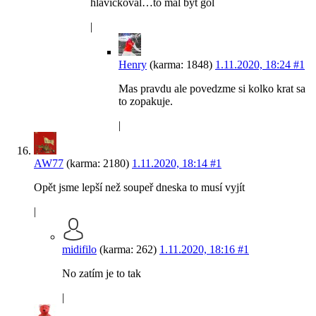
hlavickoval…to mal byt gol
|
Henry
(karma: 1848)
1.11.2020, 18:24
#1
Mas pravdu ale povedzme si kolko krat sa
to zopakuje.
|
AW77
(karma: 2180)
1.11.2020, 18:14
#1
Opět jsme lepší než soupeř dneska to musí vyjít
|
midifilo
(karma: 262)
1.11.2020, 18:16
#1
No zatím je to tak
|