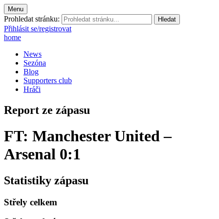
Menu
Prohledat stránku:
Přihlásit se/registrovat
home
News
Sezóna
Blog
Supporters club
Hráči
Report ze zápasu
FT: Manchester United –
Arsenal 0:1
Statistiky zápasu
Střely celkem