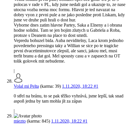
polocas v rade v PL, kdy jsme nedali gol a ukazuje to, ze nase
utocna vozba nema moc formu. Hlavni je ted navazat na
dobry vyon z prvni pule a ne jako posledne proti Liskam, kdy
jsme ve druhe puli hrali o dost hur.
Vyborne dnes zatim hlavne Partey, Saka a Elneny a i obrana
hodne solidni. Tam se jen bojim zlutych u Gabriela a Roba,
protoze s Deanem na place to dost smrdi.
Vepredu bohuzel bida. Auba neviditelny, Laca krom jednoho
povedeneho pressingu taky a Willian se sice po te tragicke
prvni dvacetiminutovce zlepsil, ale sanci, jakou mel, musi
trefit branu a dat gol. Mel spousty casu a v zapasech na OT
tolik golovek mit nebudeme.
|
Volal mi Pelta
(karma: 39)
1.11.2020, 18:22
#1
0 střel na bránu, to se pak těžko vyhrává, jsme lepší, tak snad
aspoň jedna by tam mohla jít za zápas
|
miezto
(karma: 845)
1.11.2020, 18:22
#1