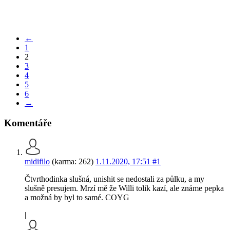
←
1
2
3
4
5
6
→
Komentáře
midifilo
(karma: 262)
1.11.2020, 17:51
#1
Čtvrthodinka slušná, unishit se nedostali za půlku, a my
slušně presujem. Mrzí mě že Willi tolik kazí, ale známe pepka
a možná by byl to samé. COYG
|