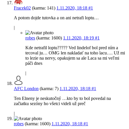
Fracek02
(karma: 141)
1.11.2020, 18:18
#1
A potom dojde tutovka a on ani netrafi loptu…
|
robes
(karma: 1600)
1.11.2020, 18:19
#1
Kde netrafil loptu????? Ved lindelof bol pred ním a
tecoval ju… OMG len nakladať na toho lacu…. Už mi
to lezie na nervy, opakujem sa ale Laca sa mi veľmi
páči dnes
|
AFC London
(karma: 7)
1.11.2020, 18:18
#1
Ten Elneny je neskutočný …kto by to bol povedal na
začiatku sezóny ho všetci videli už preč
|
robes
(karma: 1600)
1.11.2020, 18:18
#1