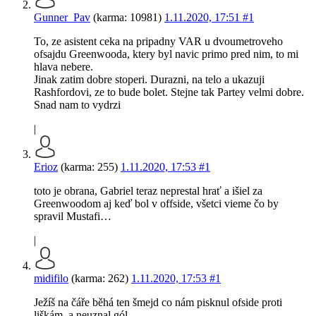
Gunner_Pav
(karma: 10981)
1.11.2020, 17:51
#1
To, ze asistent ceka na pripadny VAR u dvoumetroveho
ofsajdu Greenwooda, ktery byl navic primo pred nim, to mi
hlava nebere.
Jinak zatim dobre stoperi. Durazni, na telo a ukazuji
Rashfordovi, ze to bude bolet. Stejne tak Partey velmi dobre.
Snad nam to vydrzi
|
Erioz
(karma: 255)
1.11.2020, 17:53
#1
toto je obrana, Gabriel teraz neprestal hrať a išiel za
Greenwoodom aj keď bol v offside, všetci vieme čo by
spravil Mustafi…
|
midifilo
(karma: 262)
1.11.2020, 17:53
#1
Ježíš na čáře běhá ten šmejd co nám pisknul ofside proti
liškám, a neuznal gól.