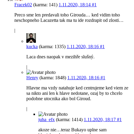
Fracek02
(karma: 141)
1.11.2020, 18:14
#1
Preco sme len predavali toho Girouda… ked vidim toho
neschopneho Lacazetta tak ma tu ide rozdrapit od zlosti…
|
kucka
(karma: 1335)
1.11.2020, 18:16
#1
Laca dnes naopak v mezihře slušný.
|
Henry
(karma: 1848)
1.11.2020, 18:16
#1
Hlavne ma vzdy natahuje ked centrujeme ked viem ze
sa nikto ani len k hlave nedotane, ozaj by to chcelo
podobne utocnika ako bol Giroud.
|
juha_efx
(karma: 1414)
1.11.2020, 18:17
#1
akoze nie…teraz Bukayo uplne sam