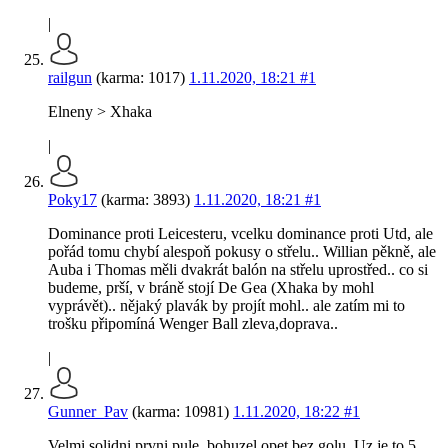
|
railgun
(karma: 1017)
1.11.2020, 18:21
#1
Elneny > Xhaka
|
Poky17
(karma: 3893)
1.11.2020, 18:21
#1
Dominance proti Leicesteru, vcelku dominance proti Utd, ale
pořád tomu chybí alespoň pokusy o střelu.. Willian pěkně, ale
Auba i Thomas měli dvakrát balón na střelu uprostřed.. co si
budeme, prší, v bráně stojí De Gea (Xhaka by mohl
vyprávět).. nějaký plavák by projít mohl.. ale zatím mi to
trošku připomíná Wenger Ball zleva,doprava..
|
Gunner_Pav
(karma: 10981)
1.11.2020, 18:22
#1
Velmi solidni prvni pule, bohuzel opet bez golu. Uz je to 5