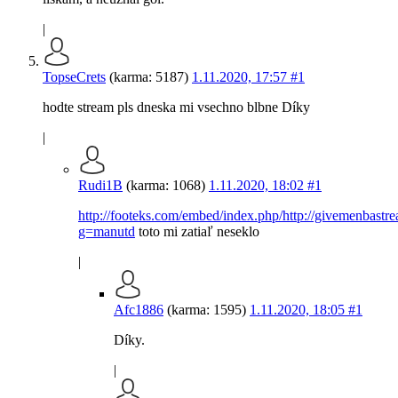
|
TopseCrets
(karma: 5187)
1.11.2020, 17:57
#1
hodte stream pls dneska mi vsechno blbne Díky
|
Rudi1B
(karma: 1068)
1.11.2020, 18:02
#1
http://footeks.com/embed/index.php/http://givemenbastr
g=manutd
toto mi zatiaľ neseklo
|
Afc1886
(karma: 1595)
1.11.2020, 18:05
#1
Díky.
|