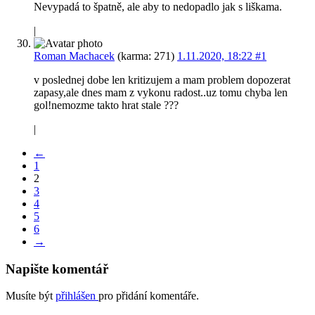
Nevypadá to špatně, ale aby to nedopadlo jak s liškama.
|
Roman Machacek
(karma: 271)
1.11.2020, 18:22
#1
v poslednej dobe len kritizujem a mam problem dopozerat
zapasy,ale dnes mam z vykonu radost..uz tomu chyba len
gol!nemozme takto hrat stale ???
|
←
1
2
3
4
5
6
→
Napište komentář
Musíte být
přihlášen
pro přidání komentáře.