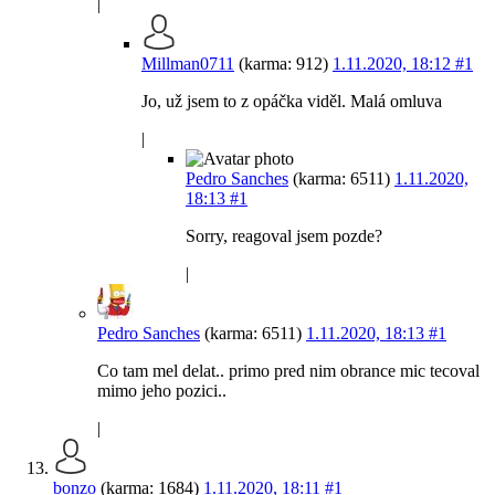
|
Millman0711
(karma: 912)
1.11.2020, 18:12
#1
Jo, už jsem to z opáčka viděl. Malá omluva
|
Pedro Sanches
(karma: 6511)
1.11.2020,
18:13
#1
Sorry, reagoval jsem pozde?
|
Pedro Sanches
(karma: 6511)
1.11.2020, 18:13
#1
Co tam mel delat.. primo pred nim obrance mic tecoval
mimo jeho pozici..
|
bonzo
(karma: 1684)
1.11.2020, 18:11
#1