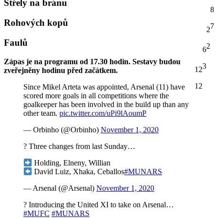
Střely na bránu
8
Rohových kopů
7
2
Faulů
2
6
Zápas je na programu od 17.30 hodin. Sestavy budou
3
12
zveřejněny hodinu před začátkem.
12
Since Mikel Arteta was appointed, Arsenal (11) have
scored more goals in all competitions where the
goalkeeper has been involved in the build up than any
other team.
pic.twitter.com/uPi9lAoumP
— Orbinho (@Orbinho)
November 1, 2020
? Three changes from last Sunday…
Holding, Elneny, Willian
David Luiz, Xhaka, Ceballos
#MUNARS
— Arsenal (@Arsenal)
November 1, 2020
? Introducing the United XI to take on Arsenal…
#MUFC
#MUNARS