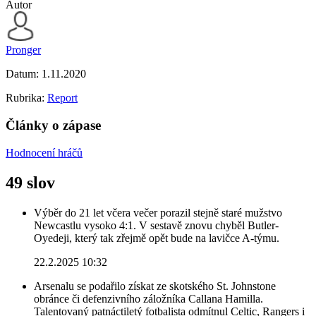
Autor
Pronger
Datum:
1.11.2020
Rubrika:
Report
Články o zápase
Hodnocení hráčů
49 slov
Výběr do 21 let včera večer porazil stejně staré mužstvo
Newcastlu vysoko 4:1. V sestavě znovu chyběl Butler-
Oyedeji, který tak zřejmě opět bude na lavičce A-týmu.
22.2.2025 10:32
Arsenalu se podařilo získat ze skotského St. Johnstone
obránce či defenzivního záložníka Callana Hamilla.
Talentovaný patnáctiletý fotbalista odmítnul Celtic, Rangers i