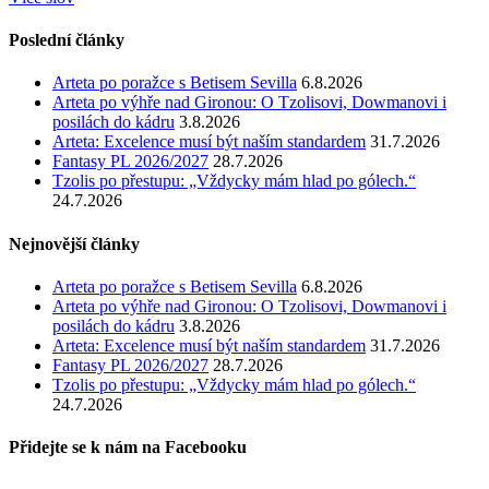
Poslední články
Arteta po poražce s Betisem Sevilla
6.8.2026
Arteta po výhře nad Gironou: O Tzolisovi, Dowmanovi i
posilách do kádru
3.8.2026
Arteta: Excelence musí být naším standardem
31.7.2026
Fantasy PL 2026/2027
28.7.2026
Tzolis po přestupu: „Vždycky mám hlad po gólech.“
24.7.2026
Nejnovější články
Arteta po poražce s Betisem Sevilla
6.8.2026
Arteta po výhře nad Gironou: O Tzolisovi, Dowmanovi i
posilách do kádru
3.8.2026
Arteta: Excelence musí být naším standardem
31.7.2026
Fantasy PL 2026/2027
28.7.2026
Tzolis po přestupu: „Vždycky mám hlad po gólech.“
24.7.2026
Přidejte se k nám na Facebooku