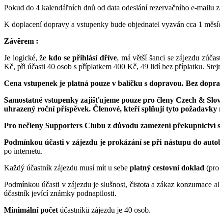
Pokud do 4 kalendářních dnů od data odeslání rezervačního e-mailu 
K doplacení dopravy a vstupenky bude objednatel vyzván cca 1 měsí
Závěrem :
Je logické, že
kdo se přihlásí dříve
, má větší šanci se zájezdu zúčas
Kč, při účasti 40 osob s příplatkem 400 Kč, 49 lidí bez příplatku. Stej
Cena vstupenek je platná pouze v balíčku s dopravou. Bez dopra
Samostatné vstupenky zajišťujeme pouze pro členy Czech & Slovak
uhrazený roční příspěvek. Členové, kteří splňují tyto požadavk
Pro nečleny Supporters Clubu z důvodu zamezení překupnictví 
Podmínkou účasti v zájezdu je prokázání se při nástupu do aut
po internetu.
Každý účastník zájezdu musí mít u sebe
platný cestovní doklad
(pro
Podmínkou účasti v zájezdu je slušnost, čistota a zákaz konzumace a
účastník jevící známky podnapilosti.
Minimální počet
účastníků zájezdu je 40 osob.