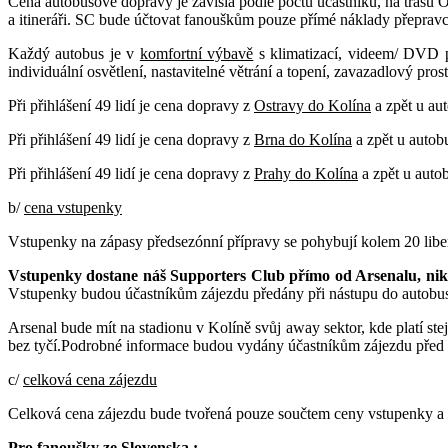
Cena autobusové dopravy je závislá podle počtu účastníků, na trasu Ost
a itineráři. SC bude účtovat fanouškům pouze přímé náklady přepravc
Každý autobus je v
komfortní výbavě
s klimatizací, videem/ DVD p
individuální osvětlení, nastavitelné větrání a topení, zavazadlový prosto
Při přihlášení 49 lidí je cena dopravy z
Ostravy do Kolína
a zpět u aut
Při přihlášení 49 lidí je cena dopravy z
Brna do Kolína
a zpět u autobu
Při přihlášení 49 lidí je cena dopravy z
Prahy do Kolína
a zpět u autob
b/
cena vstupenky
Vstupenky na zápasy předsezónní přípravy se pohybují kolem 20 liber,
Vstupenky dostane náš Supporters Club přímo od Arsenalu, niko
Vstupenky budou účastníkům zájezdu předány při nástupu do autobu
Arsenal bude mít na stadionu v Kolíně svůj away sektor, kde platí ste
bez tyčí.Podrobné informace budou vydány účastníkům zájezdu před
c/
celková cena zájezdu
Celková cena zájezdu bude tvořená pouze součtem ceny vstupenky a 
Pro fanoušky ze Slovenska :