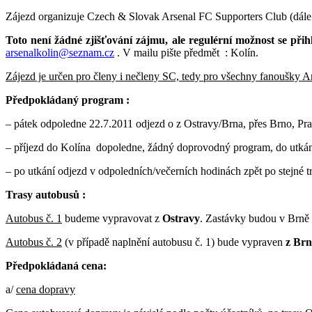
Zájezd organizuje Czech & Slovak Arsenal FC Supporters Club (dále SC
Toto není žádné zjišťování zájmu, ale regulérní možnost se přihl
arsenalkolin@seznam.cz
. V mailu pište předmět : Kolín.
Zájezd je určen pro členy i nečleny SC, tedy pro všechny fanoušky 
Předpokládaný program :
– pátek odpoledne 22.7.2011 odjezd o z Ostravy/Brna, přes Brno, Pr
– příjezd do Kolína dopoledne, žádný doprovodný program, do utkání
– po utkání odjezd v odpoledních/večerních hodinách zpět po stejné t
Trasy autobusů :
Autobus č. 1
budeme vypravovat z
Ostravy
. Zastávky budou v Brně 
Autobus č. 2
(v případě naplnění autobusu č. 1) bude vypraven
z Br
Předpokládaná cena:
a/
cena dopravy