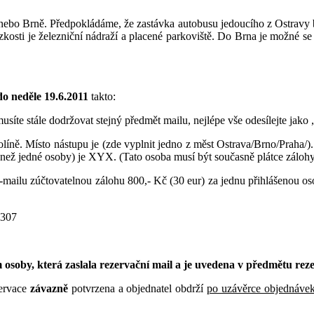
 nebo Brně. Předpokládáme, že zastávka autobusu jedoucího z Ostravy 
zkosti je železniční nádraží a placené parkoviště. Do Brna je možné se
do neděle 19.6.2011
takto:
musíte stále dodržovat stejný předmět mailu, nejlépe vše odesílejte jako
íně. Místo nástupu je (zde vyplnit jedno z měst Ostrava/Brno/Praha/).
 než jedné osoby) je XYX. (Tato osoba musí být současně plátce zálohy
e-mailu zúčtovatelnou zálohu 800,- Kč (30 eur) za jednu přihlášenou
2307
osoby, která zaslala rezervační mail a je uvedena v předmětu reze
zervace
závazně
potvrzena a objednatel obdrží
po uzávěrce objednávek