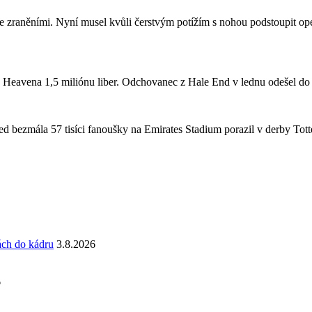
se zraněními. Nyní musel kvůli čerstvým potížím s nohou podstoupit ope
a Heavena 1,5 miliónu liber. Odchovanec z Hale End v lednu odešel d
 bezmála 57 tisíci fanoušky na Emirates Stadium porazil v derby Totte
ách do kádru
3.8.2026
6