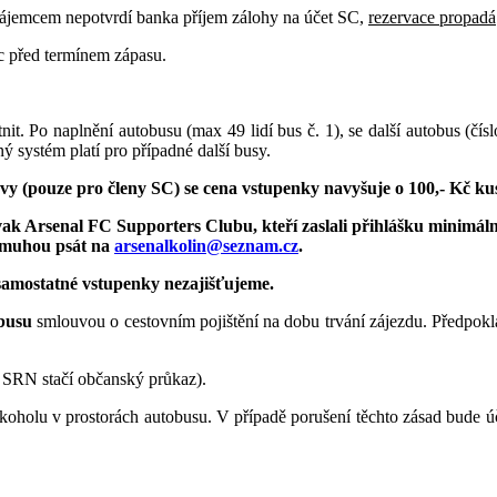
zájemcem nepotvrdí banka příjem zálohy na účet SC,
rezervace propadá
c před termínem zápasu.
tnit. Po naplnění autobusu (max 49 lidí bus č. 1), se další autobus (č
ný systém platí pro případné další busy.
vy (pouze pro členy SC) se cena vstupenky navyšuje o 100,- Kč ku
 Arsenal FC Supporters Clubu, kteří zaslali přihlášku minimálně 
y muhou psát na
arsenalkolin@seznam.cz
.
samostatné vstupenky nezajišťujeme.
obusu
smlouvou
o cestovním pojištění na dobu trvání zájezdu. Předpokl
 SRN stačí občanský průkaz).
lkoholu v prostorách autobusu. V případě porušení těchto zásad bude 