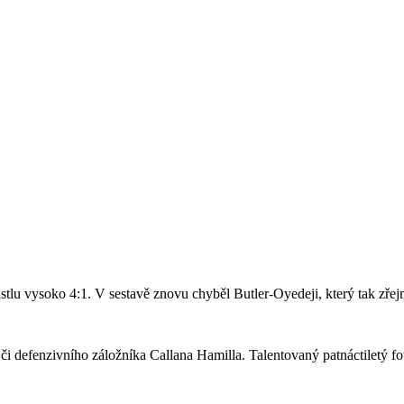
stlu vysoko 4:1. V sestavě znovu chyběl Butler-Oyedeji, který tak zře
či defenzivního záložníka Callana Hamilla. Talentovaný patnáctiletý fo