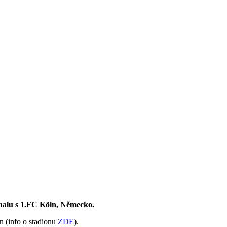
enalu s 1.FC Köln, Německo.
n (info o stadionu
ZDE
).