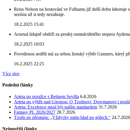
Reiss Nelson na hostování ve Fulhamu již delší dobu laboruje 
sezónu už si tedy nezahraje.
18.2.2025 15:41
Arsenal údajně obdrží za prodej osmnáctiletého stopera Ayden
18.2.2025 10:03
Povedenou neděli má za sebou ženský výběr Gunners, který před
16.2.2025 22:25
Více slov
Poslední články
Arteta po poražce s Betisem Sevilla
6.8.2026
Arteta po výhře nad Gironou: O Tzolisovi, Dowmanovi i posil
Arteta: Excelence musí být naším standardem
31.7.2026
Fantasy PL 2026/2027
28.7.2026
Tzolis po přestupu: „Vždycky mám hlad po gólech.“
24.7.202
Nejnovější články