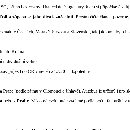
) přímo bez cestovní kanceláře či agentury, která si připočítává svůj 
ásit a zápasu se jako divák zúčastnit
. Prosím čtěte článek pozorně
Arsenalu v Čechách, Moravě, Slezsku a Slovensku
, tak jak tomu bylo i 
ahu do Kolína
 individuální volno
rase, příjezd do ČR v neděli 24.7.2011 dopoledne
a Praze (podle zájmu v Olomouci a Jihlavě). Autobus je určený i pro s
na
nebo z
Prahy
. Místo odjezdu bude zvolené podle počtu fanoušků z 