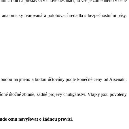
ní 2 řidiči a přestávka v cílové destinaci, to vše je zohledněno v ceně
anatomicky tvarovaná a polohovací sedadla s bezpečnostními pásy,
ky budou na jméno a budou účtovány podle konečné ceny od Arsenalu.
 žádné útočné zbraně, žádné projevy chuligánství. Vlajky jsou povoleny
ude cenu navyšovat o žádnou provizi.