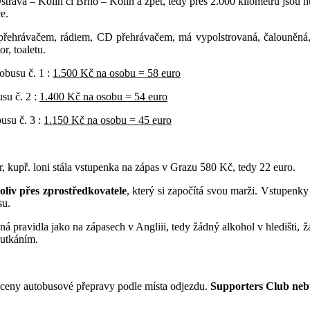
rava – Kolín či Brno – Kolín a zpět, tedy přes 2.000 kilometrů jsou nut
e.
řehrávačem, rádiem, CD přehrávačem, má vypolstrovaná, čalouněná, 
r, toaletu.
obusu č. 1 :
1.500 Kč na osobu = 58 euro
su č. 2 :
1.400 Kč na osobu = 54 euro
usu č. 3 :
1.150 Kč na osobu = 45 euro
 kupř. loni stála vstupenka na zápas v Grazu 580 Kč, tedy 22 euro.
liv přes zprostředkovatele
, který si započítá svou marži. Vstupen
su.
jná pravidla jako na zápasech v Angliii, tedy žádný alkohol v hledišti,
 utkáním.
ceny autobusové přepravy podle místa odjezdu.
Supporters Club neb