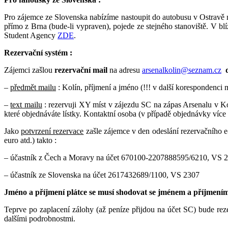
Pro zájemce ze Slovenska nabízíme nastoupit do autobusu v Ostravě
přímo z Brna (bude-li vypraven), pojede ze stejného stanoviště. V blí
Student Agency
ZDE
.
Rezervační systém :
Zájemci zašlou
rezervační mail
na adresu
arsenalkolin@seznam.cz
–
předmět mailu
: Kolín, příjmení a jméno (!!! v další korespondenci 
–
text mailu
: rezervuji XY míst v zájezdu SC na zápas Arsenalu v Kol
které objednáváte lístky. Kontaktní osoba (v případě objednávky více
Jako
potvrzení rezervace
zašle zájemce v den odeslání rezervačního 
euro atd.) takto :
– účastník z Čech a Moravy na účet 670100-2207888595/6210, VS 
– účastník ze Slovenska na účet 2617432689/1100, VS 2307
Jméno a příjmení plátce se musí shodovat se jménem a příjmením 
Teprve po zaplacení zálohy (až peníze přijdou na účet SC) bude re
dalšími podrobnostmi.