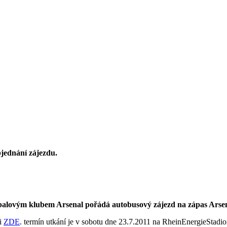
objednání zájezdu.
.
tbalovým klubem Arsenal pořádá autobusový zájezd na zápas Ars
li
ZDE
. termín utkání je v sobotu dne 23.7.2011 na RheinEnergieStadio