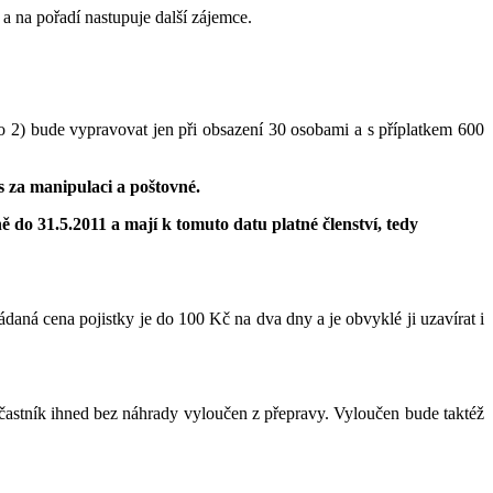
a na pořadí nastupuje další zájemce.
íslo 2) bude vypravovat jen při obsazení 30 osobami a s příplatkem 600
s za manipulaci a poštovné.
do 31.5.2011 a mají k tomuto datu platné členství, tedy
ádaná cena pojistky je do 100 Kč na dva dny a je obvyklé ji uzavírat i
účastník ihned bez náhrady vyloučen z přepravy. Vyloučen bude taktéž