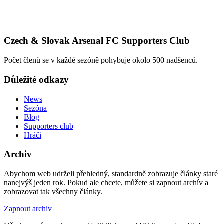
Czech & Slovak Arsenal FC Supporters Club
Počet členů se v každé sezóně pohybuje okolo 500 nadšenců.
Důležité odkazy
News
Sezóna
Blog
Supporters club
Hráči
Archiv
Abychom web udrželi přehledný, standardně zobrazuje články staré
nanejvýš jeden rok. Pokud ale chcete, můžete si zapnout archív a
zobrazovat tak všechny články.
Zapnout archiv