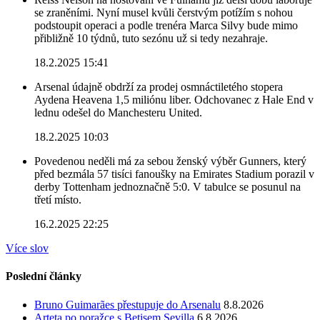
se zraněními. Nyní musel kvůli čerstvým potížím s nohou
podstoupit operaci a podle trenéra Marca Silvy bude mimo
přibližně 10 týdnů, tuto sezónu už si tedy nezahraje.
18.2.2025 15:41
Arsenal údajně obdrží za prodej osmnáctiletého stopera
Aydena Heavena 1,5 miliónu liber. Odchovanec z Hale End v
lednu odešel do Manchesteru United.
18.2.2025 10:03
Povedenou neděli má za sebou ženský výběr Gunners, který
před bezmála 57 tisíci fanoušky na Emirates Stadium porazil v
derby Tottenham jednoznačně 5:0. V tabulce se posunul na
třetí místo.
16.2.2025 22:25
Více slov
Poslední články
Bruno Guimarães přestupuje do Arsenalu
8.8.2026
Arteta po poražce s Betisem Sevilla
6.8.2026