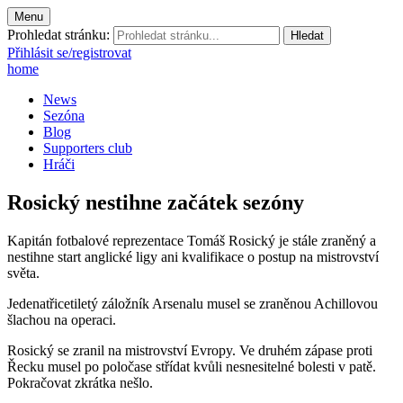
Menu
Prohledat stránku:
Přihlásit se/registrovat
home
News
Sezóna
Blog
Supporters club
Hráči
Rosický nestihne začátek sezóny
Kapitán fotbalové reprezentace Tomáš Rosický je stále zraněný a
nestihne start anglické ligy ani kvalifikace o postup na mistrovství
světa.
Jedenatřicetiletý záložník Arsenalu musel se zraněnou Achillovou
šlachou na operaci.
Rosický se zranil na mistrovství Evropy. Ve druhém zápase proti
Řecku musel po poločase střídat kvůli nesnesitelné bolesti v patě.
Pokračovat zkrátka nešlo.