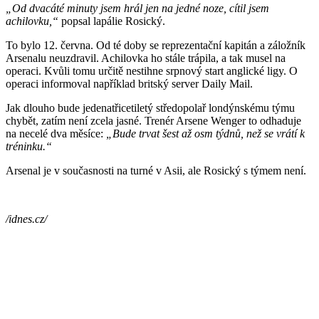
„Od dvacáté minuty jsem hrál jen na jedné noze, cítil jsem
achilovku,“
popsal lapálie Rosický.
To bylo 12. června. Od té doby se reprezentační kapitán a záložník
Arsenalu neuzdravil. Achilovka ho stále trápila, a tak musel na
operaci. Kvůli tomu určitě nestihne srpnový start anglické ligy. O
operaci informoval například britský server Daily Mail.
Jak dlouho bude jedenatřicetiletý středopolař londýnskému týmu
chybět, zatím není zcela jasné. Trenér Arsene Wenger to odhaduje
na necelé dva měsíce:
„Bude trvat šest až osm týdnů, než se vrátí k
tréninku.“
Arsenal je v současnosti na turné v Asii, ale Rosický s týmem není.
/idnes.cz/