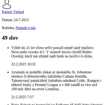
Patrick Vieira4
Datum:
24.7.2012
Rubrika:
Napsali o nás
49 slov
Výběr do 21 let včera večer porazil stejně staré mužstvo
Newcastlu vysoko 4:1. V sestavě znovu chyběl Butler-
Oyedeji, který tak zřejmě opět bude na lavičce A-týmu.
22.2.2025 10:32
Arsenalu se podařilo získat ze skotského St. Johnstone
obránce či defenzivního záložníka Callana Hamilla.
Talentovaný patnáctiletý fotbalista odmítnul Celtic, Rangers i
některé kluby z Premier League a v létě zamíří za více než
100 tisíc liber na sever Londýna.
21.2.2025 7:57
Reiss Nelson na hostování ve Fulhamu již delší dobu laboruje