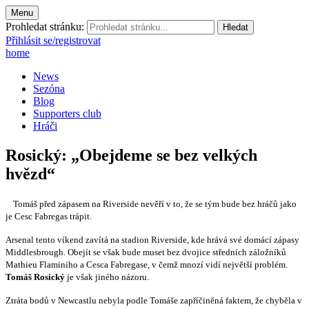
Menu
Prohledat stránku:
Přihlásit se/registrovat
home
News
Sezóna
Blog
Supporters club
Hráči
Rosický: „Obejdeme se bez velkých
hvězd“
Tomáš před zápasem na Riverside nevěří v to, že se tým bude bez hráčů jako
je Cesc Fabregas trápit.
Arsenal tento víkend zavítá na stadion Riverside, kde hrává své domácí zápasy
Middlesbrough. Obejít se však bude muset bez dvojice středních záložníků
Mathieu Flaminiho a Cesca Fabregase, v čemž mnozí vidí největší problém.
Tomáš Rosický
je však jiného názoru.
Ztráta bodů v Newcastlu nebyla podle Tomáše zapříčiněná faktem, že chyběla v