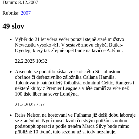
Datum:
8.12.2007
Rubrika:
2007
49 slov
Výběr do 21 let včera večer porazil stejně staré mužstvo
Newcastlu vysoko 4:1. V sestavě znovu chyběl Butler-
Oyedeji, který tak zřejmě opět bude na lavičce A-týmu.
22.2.2025 10:32
Arsenalu se podařilo získat ze skotského St. Johnstone
obránce či defenzivního záložníka Callana Hamilla.
Talentovaný patnáctiletý fotbalista odmítnul Celtic, Rangers i
některé kluby z Premier League a v létě zamíří za více než
100 tisíc liber na sever Londýna.
21.2.2025 7:57
Reiss Nelson na hostování ve Fulhamu již delší dobu laboruje
se zraněními. Nyní musel kvůli čerstvým potížím s nohou
podstoupit operaci a podle trenéra Marca Silvy bude mimo
přibližně 10 týdnů, tuto sezónu už si tedy nezahraje.