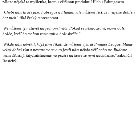
záloze nějaká ta myšlenka, kterou většinou produkují Hleb s Fabregasem.
"Chybí nám hráči jako Fabregas a Flamini, ale můžeme říct, že hrajeme dobře i
bez nich"
říká český reprezentant.
"Nemůžeme tým stavět na jednom hráči. Pokud se někdo zraní, máme další
hráče, kteří ho mohou zastoupit a hrát skvěle."
"Nikdo nám něvěřil, když jsme říkali, že můžeme vyhrát Premier League. Máme
velmi dobrý tým a nestaráme se o to jestli nám někdo věří nebo ne. Budeme
velmi šťastný, když zůstaneme na pozici na které se nyní nacházíme."
zakončil
Rosický.