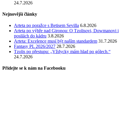
24.7.2026
Nejnovější články
Arteta po poražce s Betisem Sevilla
6.8.2026
Arteta po výhře nad Gironou: O Tzolisovi, Dowmanovi i
posilách do kádru
3.8.2026
Arteta: Excelence musí být naším standardem
31.7.2026
Fantasy PL 2026/2027
28.7.2026
Tzolis po přestupu: „Vždycky mám hlad po gólech.“
24.7.2026
Přidejte se k nám na Facebooku