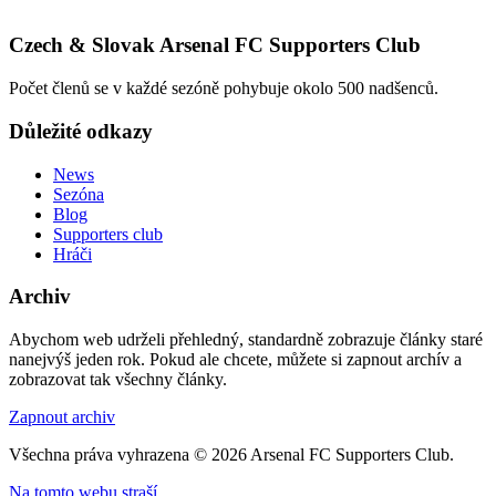
Czech & Slovak Arsenal FC Supporters Club
Počet členů se v každé sezóně pohybuje okolo 500 nadšenců.
Důležité odkazy
News
Sezóna
Blog
Supporters club
Hráči
Archiv
Abychom web udrželi přehledný, standardně zobrazuje články staré
nanejvýš jeden rok. Pokud ale chcete, můžete si zapnout archív a
zobrazovat tak všechny články.
Zapnout archiv
Všechna práva vyhrazena © 2026 Arsenal FC Supporters Club.
Na tomto webu straší