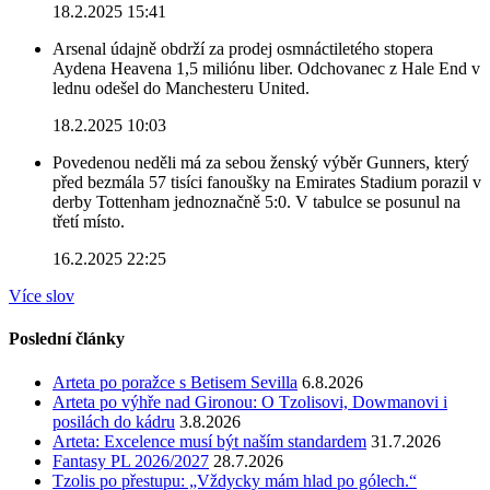
18.2.2025 15:41
Arsenal údajně obdrží za prodej osmnáctiletého stopera
Aydena Heavena 1,5 miliónu liber. Odchovanec z Hale End v
lednu odešel do Manchesteru United.
18.2.2025 10:03
Povedenou neděli má za sebou ženský výběr Gunners, který
před bezmála 57 tisíci fanoušky na Emirates Stadium porazil v
derby Tottenham jednoznačně 5:0. V tabulce se posunul na
třetí místo.
16.2.2025 22:25
Více slov
Poslední články
Arteta po poražce s Betisem Sevilla
6.8.2026
Arteta po výhře nad Gironou: O Tzolisovi, Dowmanovi i
posilách do kádru
3.8.2026
Arteta: Excelence musí být naším standardem
31.7.2026
Fantasy PL 2026/2027
28.7.2026
Tzolis po přestupu: „Vždycky mám hlad po gólech.“