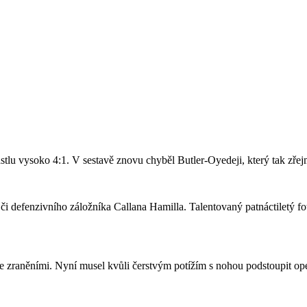
stlu vysoko 4:1. V sestavě znovu chyběl Butler-Oyedeji, který tak zře
či defenzivního záložníka Callana Hamilla. Talentovaný patnáctiletý fo
se zraněními. Nyní musel kvůli čerstvým potížím s nohou podstoupit ope