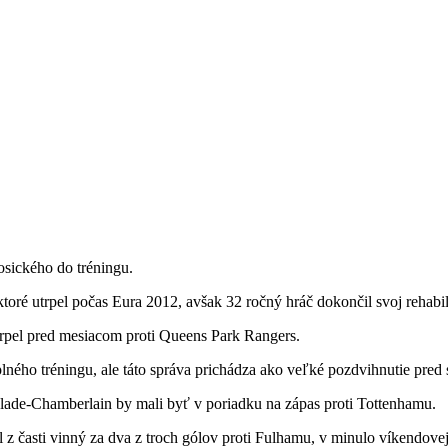
sického do tréningu.
 ktoré utrpel počas Eura 2012, avšak 32 ročný hráč dokončil svoj rehabi
utrpel pred mesiacom proti Queens Park Rangers.
 plného tréningu, ale táto správa prichádza ako veľké pozdvihnutie pre
lade-Chamberlain by mali byť v poriadku na zápas proti Tottenhamu.
z časti vinný za dva z troch gólov proti Fulhamu, v minulo víkendovej