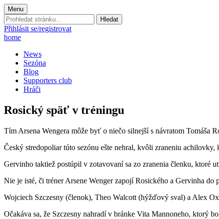
Menu
Prohledat
stránku:
Přihlásit se/registrovat
home
News
Sezóna
Blog
Supporters club
Hráči
Rosický späť v tréningu
Tím Arsena Wengera môže byť o niečo silnejší s návratom Tomáša Ro
Český stredopoliar túto sezónu ešte nehral, kvôli zraneniu achilovky,
Gervinho taktiež postúpil v zotavovaní sa zo zranenia členku, ktoré 
Nie je isté, či tréner Arsene Wenger zapojí Rosického a Gervinha do
Wojciech Szczesny (členok), Theo Walcott (hýžďový sval) a Alex Ox
Očakáva sa, že Szczesny nahradí v bránke Vita Mannoneho, ktorý bol 