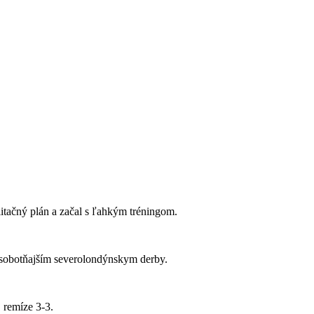
litačný plán a začal s ľahkým tréningom.
d sobotňajším severolondýnskym derby.
 remíze 3-3.