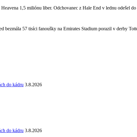
a Heavena 1,5 miliónu liber. Odchovanec z Hale End v lednu odešel d
 bezmála 57 tisíci fanoušky na Emirates Stadium porazil v derby Totte
ách do kádru
3.8.2026
ách do kádru
3.8.2026