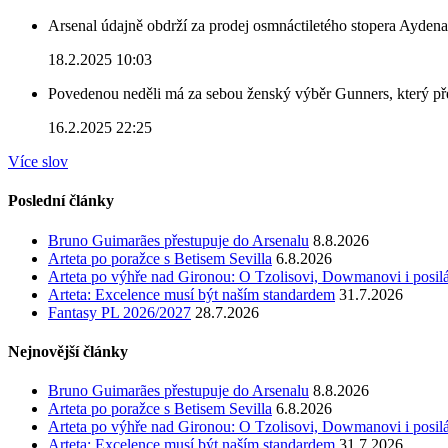
Arsenal údajně obdrží za prodej osmnáctiletého stopera Ayden
18.2.2025 10:03
Povedenou neděli má za sebou ženský výběr Gunners, který před
16.2.2025 22:25
Více slov
Poslední články
Bruno Guimarães přestupuje do Arsenalu
8.8.2026
Arteta po poražce s Betisem Sevilla
6.8.2026
Arteta po výhře nad Gironou: O Tzolisovi, Dowmanovi i posil
Arteta: Excelence musí být naším standardem
31.7.2026
Fantasy PL 2026/2027
28.7.2026
Nejnovější články
Bruno Guimarães přestupuje do Arsenalu
8.8.2026
Arteta po poražce s Betisem Sevilla
6.8.2026
Arteta po výhře nad Gironou: O Tzolisovi, Dowmanovi i posil
Arteta: Excelence musí být naším standardem
31.7.2026