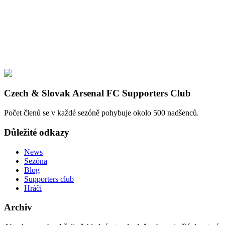
Czech & Slovak Arsenal FC Supporters Club
Počet členů se v každé sezóně pohybuje okolo 500 nadšenců.
Důležité odkazy
News
Sezóna
Blog
Supporters club
Hráči
Archiv