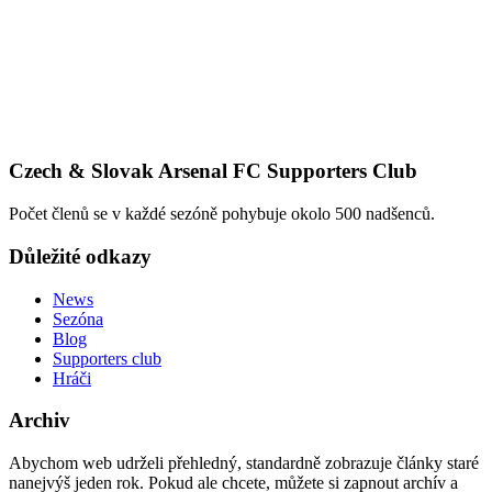
Czech & Slovak Arsenal FC Supporters Club
Počet členů se v každé sezóně pohybuje okolo 500 nadšenců.
Důležité odkazy
News
Sezóna
Blog
Supporters club
Hráči
Archiv
Abychom web udrželi přehledný, standardně zobrazuje články staré
nanejvýš jeden rok. Pokud ale chcete, můžete si zapnout archív a