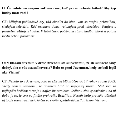
O: Čo robíte vo svojom voľnom čase, keď práve nehráte futbal? Aký typ
hudby máte radi?
CF:
Milujem počítačové hry, rád chodím do kina, von so svojou priateľkou,
sledujem televíziu. Rád ostanem doma, relaxujem pred televíziou, četujem s
priateľmi. Milujem hudbu. V šatni často počúvame rôznu hudbu, ktorú si potom
medzi sebou posúvame.
O: V ktorom stretnutí v drese Arsenalu ste si uvedomili, že ste skutočne taký
dobrý, ako o vás ostatní hovoria? Bolo to proti Juventusu, kedy ste boli lepší
ako Vieira?
CF:
Nebolo to v Arsenale, bolo to ešte na MS hráčov do 17 rokov v roku 2003.
Vtedy som si uvedomil, že dokážem hrať na najvyššej úrovni. Stal som sa
najlepším hráčom turnaja i najlepším strelcom. Jedinou zlou spomienkou na tú
dobu je to, že sme vo finále prehrali s Brazíliou. Neskôr bolo pre mňa dôležité
aj to, že som strávil nejaký čas so svojim spoluhráčom Patrickom Vieirom.