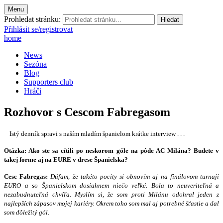
Menu
Prohledat stránku:
Přihlásit se/registrovat
home
News
Sezóna
Blog
Supporters club
Hráči
Rozhovor s Cescom Fabregasom
Istý denník spravi s naším mladím španielom krátke interview . . .
Otázka: Ako ste sa cítili po neskorom góle na pôde AC Milána? Budete v
takej forme aj na EURE v drese Španielska?
Cesc Fabregas:
Dúfam, že takéto pocity si obnovím aj na finálovom turnaji
EURO a so Španielskom dosiahnem niečo veľké. Bola to neuveriteľná a
nezabudnuteľná chvíľa. Myslím si, že som proti Milánu odohral jeden z
najlepších zápasov mojej kariéry. Okrem toho som mal aj potrebné šťastie a dal
som dôležitý gól.