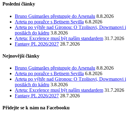
Poslední články
Bruno Guimarães přestupuje do Arsenalu
8.8.2026
Arteta po poražce s Betisem Sevilla
6.8.2026
Arteta po výhře nad Gironou: O Tzolisovi, Dowmanovi i
posilách do kádru
3.8.2026
Arteta: Excelence musí být naším standardem
31.7.2026
Fantasy PL 2026/2027
28.7.2026
Nejnovější články
Bruno Guimarães přestupuje do Arsenalu
8.8.2026
Arteta po poražce s Betisem Sevilla
6.8.2026
Arteta po výhře nad Gironou: O Tzolisovi, Dowmanovi i
posilách do kádru
3.8.2026
Arteta: Excelence musí být naším standardem
31.7.2026
Fantasy PL 2026/2027
28.7.2026
Přidejte se k nám na Facebooku