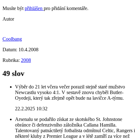
Musíte být
přihlášen
pro přidání komentáře.
Autor
Coolbang
Datum:
10.4.2008
Rubrika:
2008
49 slov
Výběr do 21 let včera večer porazil stejně staré mužstvo
Newcastlu vysoko 4:1. V sestavě znovu chyběl Butler-
Oyedeji, který tak zřejmě opět bude na lavičce A-týmu.
22.2.2025 10:32
Arsenalu se podařilo získat ze skotského St. Johnstone
obránce či defenzivního záložníka Callana Hamilla.
Talentovaný patnáctiletý fotbalista odmítnul Celtic, Rangers i
některé kluby z Premier League a v létě zamíří za více než