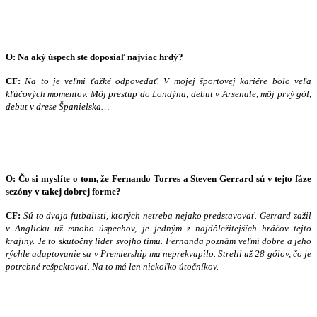
O: Na aký úspech ste doposiaľ najviac hrdý?
CF:
Na to je veľmi ťažké odpovedať. V mojej športovej kariére bolo veľa
kľúčových momentov. Môj prestup do Londýna, debut v Arsenale, môj prvý gól,
debut v drese Španielska…
O: Čo si myslíte o tom, že Fernando Torres a Steven Gerrard sú v tejto fáze
sezóny v takej dobrej forme?
CF:
Sú to dvaja futbalisti, ktorých netreba nejako predstavovať. Gerrard zažil
v Anglicku už mnoho úspechov, je jedným z najdôležitejších hráčov tejto
krajiny. Je to skutočný líder svojho tímu. Fernanda poznám veľmi dobre a jeho
rýchle adaptovanie sa v Premiership ma neprekvapilo. Strelil už 28 gólov, čo je
potrebné rešpektovať. Na to má len niekoľko útočníkov.