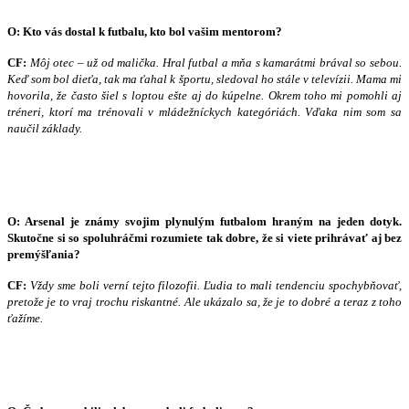
O: Kto vás dostal k futbalu, kto bol vašim mentorom?
CF:
Môj otec – už od malička. Hral futbal a mňa s kamarátmi brával so sebou.
Keď som bol dieťa, tak ma ťahal k športu, sledoval ho stále v televízii. Mama mi
hovorila, že často šiel s loptou ešte aj do kúpelne. Okrem toho mi pomohli aj
tréneri, ktorí ma trénovali v mládežníckych kategóriách. Vďaka nim som sa
naučil základy.
O: Arsenal je známy svojim plynulým futbalom hraným na jeden dotyk.
Skutočne si so spoluhráčmi rozumiete tak dobre, že si viete prihrávať aj bez
premýšľania?
CF:
Vždy sme boli verní tejto filozofii. Ľudia to mali tendenciu spochybňovať,
pretože je to vraj trochu riskantné. Ale ukázalo sa, že je to dobré a teraz z toho
ťažíme.