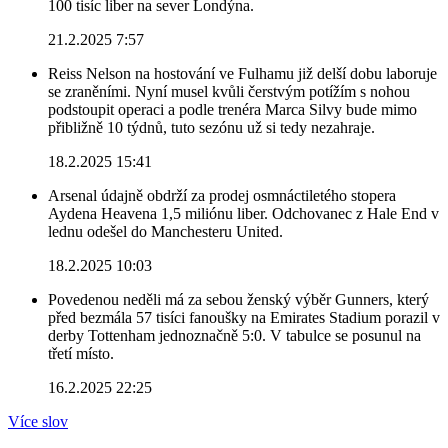
100 tisíc liber na sever Londýna.
21.2.2025 7:57
Reiss Nelson na hostování ve Fulhamu již delší dobu laboruje
se zraněními. Nyní musel kvůli čerstvým potížím s nohou
podstoupit operaci a podle trenéra Marca Silvy bude mimo
přibližně 10 týdnů, tuto sezónu už si tedy nezahraje.
18.2.2025 15:41
Arsenal údajně obdrží za prodej osmnáctiletého stopera
Aydena Heavena 1,5 miliónu liber. Odchovanec z Hale End v
lednu odešel do Manchesteru United.
18.2.2025 10:03
Povedenou neděli má za sebou ženský výběr Gunners, který
před bezmála 57 tisíci fanoušky na Emirates Stadium porazil v
derby Tottenham jednoznačně 5:0. V tabulce se posunul na
třetí místo.
16.2.2025 22:25
Více slov