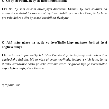
O: Čo by ste robili, ak by ste neboli futbalistom?
CF:
Bol by som celkom obyčajným dieťaťom. Ukončil by som štúdium na
univerzite a viedol by som normálny život. Robil by som v hocičom, čo by bolo
pre mňa dobré a čím by som si zarobil na živobytie.
O: Aký máte názor na to, že vo štvrťfinále Ligy majstrov boli až štyri
anglické tímy?
CF:
Je to pocta pre všetkých hráčov Premiership. Je to jasný znak potenciálu
európskeho futbalu. Má to však aj svoje nevýhody. Jednou z nich je to, že na
ihrisku stretávame často po sebe rovnaké tváre. Anglická liga je momentálne
nepochybne najlepšia v Európe.
/profutbal.sk/