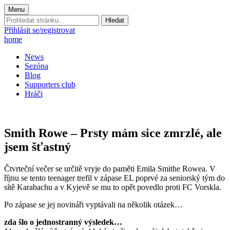
Menu
Prohledat
stránku:
Přihlásit se/registrovat
home
News
Sezóna
Blog
Supporters club
Hráči
Smith Rowe – Prsty mám sice zmrzlé, ale
jsem šťastný
Čtvrteční večer se určitě vryje do paměti Emila Smithe Rowea. V
říjnu se tento teenager trefil v zápase EL poprvé za seniorský tým do
sítě Karabachu a v Kyjevě se mu to opět povedlo proti FC Vorskla.
Po zápase se jej novináři vyptávali na několik otázek…
zda šlo o jednostranný výsledek…