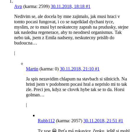
Avp
(karma: 2599)
30.11.2018, 18:18
#1
Nedivim se, ale docela by mne zajimalo, jak musi hraci v
tomto pocasi fungovat, i co se napriklad dychani tyce,
myslim, ze to musi byt neskutecny zaprah na prudusky, stejne
tak nasledna regenerace, aby to neodnesl organismus. Tak
nebo tak, jsem z Emila nadseny, neskutecny prislib do
budoucna…
|
Martin
(karma: 0)
30.11.2018, 21:10
#1
Ja spis nezavidim chlapum na stavbach si silnicich. Na
hristi jsem v podobnem pocasi hral a neprislo mi to tak
zle. Preci jen, kdyz se clovrk hybe tak se to da. Horsi
golman…
|
Rubb112
(karma: 2057)
30.11.2018, 21:51
#1
Ty voe 😀 Peťa má rukavice, čepku, ještě si mohl