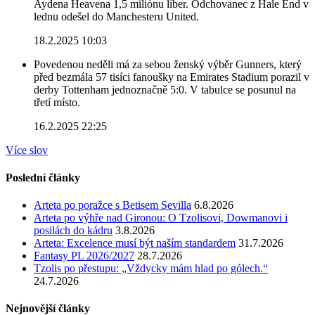
Aydena Heavena 1,5 miliónu liber. Odchovanec z Hale End v
lednu odešel do Manchesteru United.
18.2.2025 10:03
Povedenou neděli má za sebou ženský výběr Gunners, který
před bezmála 57 tisíci fanoušky na Emirates Stadium porazil v
derby Tottenham jednoznačně 5:0. V tabulce se posunul na
třetí místo.
16.2.2025 22:25
Více slov
Poslední články
Arteta po poražce s Betisem Sevilla
6.8.2026
Arteta po výhře nad Gironou: O Tzolisovi, Dowmanovi i
posilách do kádru
3.8.2026
Arteta: Excelence musí být naším standardem
31.7.2026
Fantasy PL 2026/2027
28.7.2026
Tzolis po přestupu: „Vždycky mám hlad po gólech.“
24.7.2026
Nejnovější články