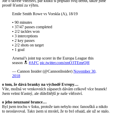
Jde o skvělé vítězství, pár kluků si připsalo svůj debut, takže jsme
prostě šťastní za výhru.
Emile Smith Rowe vs Vorskla (A), 18/19
• 90 minutes
• 37/47 passes completed
• 2/2 tackles won
• 3 interceptions
• 2 key passes
• 2/2 shots on target
• 1 goal
Arsenal’s joint top scorer in the Europa League this
season 🔝
#AFC
pic.twitter.com/zmO3TEmrQH
— Cannon Insider (@CannonInsider)
November 30,
2018
o tom, že dává branky na východě Evropy…
Víte, možná ve venkovních zápasech dávám celkově více branek!
Jsem velmi šťastný, ale důležitější je naše vítězství.
o jeho neuznané brance…
Byl jsem trochu v šoku, protože tam nebylo moc fanoušků a nikdo
to neoslavoval. Taky jsem si myslel, že to byl ofsajd, ale už se stalo.