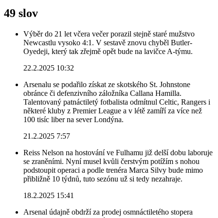
49 slov
Výběr do 21 let včera večer porazil stejně staré mužstvo
Newcastlu vysoko 4:1. V sestavě znovu chyběl Butler-
Oyedeji, který tak zřejmě opět bude na lavičce A-týmu.
22.2.2025 10:32
Arsenalu se podařilo získat ze skotského St. Johnstone
obránce či defenzivního záložníka Callana Hamilla.
Talentovaný patnáctiletý fotbalista odmítnul Celtic, Rangers i
některé kluby z Premier League a v létě zamíří za více než
100 tisíc liber na sever Londýna.
21.2.2025 7:57
Reiss Nelson na hostování ve Fulhamu již delší dobu laboruje
se zraněními. Nyní musel kvůli čerstvým potížím s nohou
podstoupit operaci a podle trenéra Marca Silvy bude mimo
přibližně 10 týdnů, tuto sezónu už si tedy nezahraje.
18.2.2025 15:41
Arsenal údajně obdrží za prodej osmnáctiletého stopera