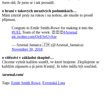
Jsem rád, že jsem se i tak prosadil.
o hraní v takových mrazivých podmínkách…
Mám zmrzlé prsty na rukou i na nohou, ale musíte to prostě
přijmout.
Congrats to Emile Smith-Rowe for making it into the
#UEL
Team of the week. 👏👏👏
#Arsenal
pic.twitter.com/OeESeUvSze
— Arsenal Jamaica 🇯🇲 (@Arsenal_Jamaica)
November 30, 2018
o vítězství v základní skupině…
Chceme vyhrát každou soutěž, ve které hrajeme. Zlepšujeme se
každým zápasem a já jsem šťastný, že toho můžu být součástí.
/arsenal.com/
Tags:
Emile Smith Rowe
,
Evropská Liga