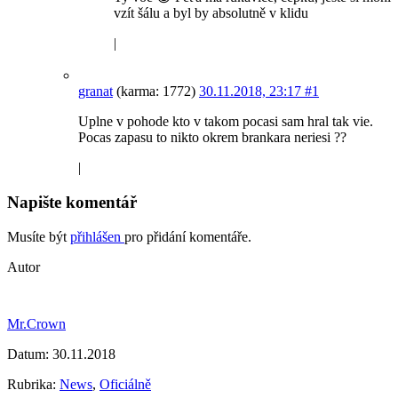
vzít šálu a byl by absolutně v klidu
|
granat
(karma: 1772)
30.11.2018, 23:17
#1
Uplne v pohode kto v takom pocasi sam hral tak vie.
Pocas zapasu to nikto okrem brankara neriesi ??
|
Napište komentář
Musíte být
přihlášen
pro přidání komentáře.
Autor
Mr.Crown
Datum:
30.11.2018
Rubrika:
News
,
Oficiálně