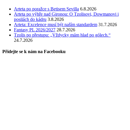
Arteta po poražce s Betisem Sevilla
6.8.2026
Arteta po výhře nad Gironou: O Tzolisovi, Dowmanovi i
posilách do kádru
3.8.2026
Arteta: Excelence musí být naším standardem
31.7.2026
Fantasy PL 2026/2027
28.7.2026
Tzolis po přestupu: „Vždycky mám hlad po gólech.“
24.7.2026
Přidejte se k nám na Facebooku