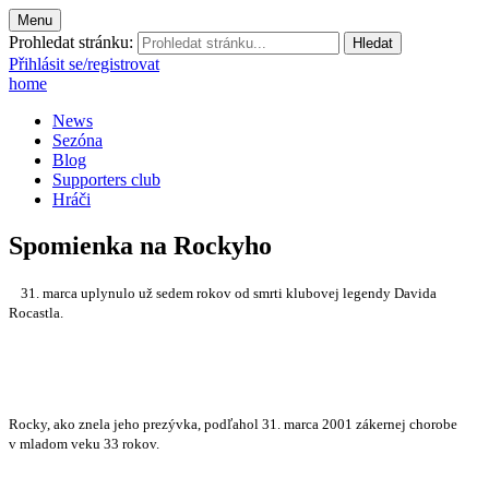
Menu
Prohledat stránku:
Přihlásit se/registrovat
home
News
Sezóna
Blog
Supporters club
Hráči
Spomienka na Rockyho
31. marca uplynulo už sedem rokov od smrti klubovej legendy Davida
Rocastla.
Rocky, ako znela jeho prezývka, podľahol 31. marca 2001 zákernej chorobe
v mladom veku 33 rokov.