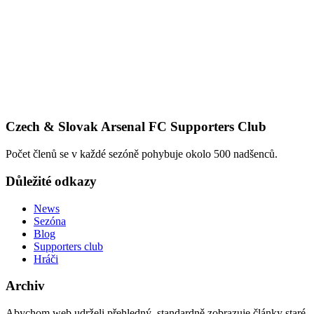
Czech & Slovak Arsenal FC Supporters Club
Počet členů se v každé sezóně pohybuje okolo 500 nadšenců.
Důležité odkazy
News
Sezóna
Blog
Supporters club
Hráči
Archiv
Abychom web udrželi přehledný, standardně zobrazuje články staré