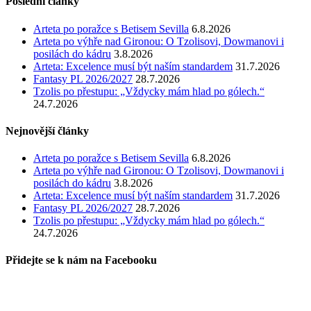
Poslední články
Arteta po poražce s Betisem Sevilla
6.8.2026
Arteta po výhře nad Gironou: O Tzolisovi, Dowmanovi i
posilách do kádru
3.8.2026
Arteta: Excelence musí být naším standardem
31.7.2026
Fantasy PL 2026/2027
28.7.2026
Tzolis po přestupu: „Vždycky mám hlad po gólech.“
24.7.2026
Nejnovější články
Arteta po poražce s Betisem Sevilla
6.8.2026
Arteta po výhře nad Gironou: O Tzolisovi, Dowmanovi i
posilách do kádru
3.8.2026
Arteta: Excelence musí být naším standardem
31.7.2026
Fantasy PL 2026/2027
28.7.2026
Tzolis po přestupu: „Vždycky mám hlad po gólech.“
24.7.2026
Přidejte se k nám na Facebooku