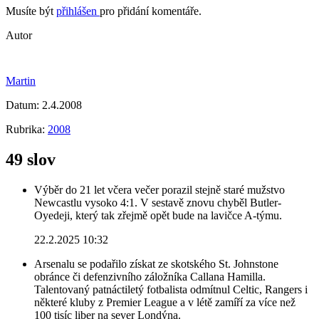
Musíte být
přihlášen
pro přidání komentáře.
Autor
Martin
Datum:
2.4.2008
Rubrika:
2008
49 slov
Výběr do 21 let včera večer porazil stejně staré mužstvo
Newcastlu vysoko 4:1. V sestavě znovu chyběl Butler-
Oyedeji, který tak zřejmě opět bude na lavičce A-týmu.
22.2.2025 10:32
Arsenalu se podařilo získat ze skotského St. Johnstone
obránce či defenzivního záložníka Callana Hamilla.
Talentovaný patnáctiletý fotbalista odmítnul Celtic, Rangers i
některé kluby z Premier League a v létě zamíří za více než
100 tisíc liber na sever Londýna.