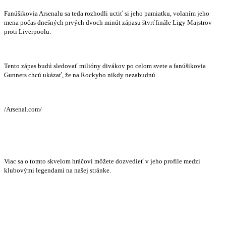
Fanúšikovia Arsenalu sa teda rozhodli uctiť si jeho pamiatku, volaním jeho
mena počas dnešných prvých dvoch minút zápasu štvrťfinále Ligy Majstrov
proti Liverpoolu.
Tento zápas budú sledovať milióny divákov po celom svete a fanúšikovia
Gunners chcú ukázať, že na Rockyho nikdy nezabudnú.
/Arsenal.com/
Viac sa o tomto skvelom hráčovi môžete dozvedieť v jeho profile medzi
klubovými legendami na našej stránke.