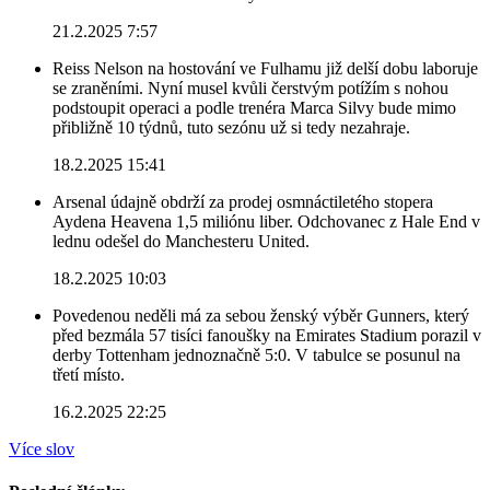
21.2.2025 7:57
Reiss Nelson na hostování ve Fulhamu již delší dobu laboruje
se zraněními. Nyní musel kvůli čerstvým potížím s nohou
podstoupit operaci a podle trenéra Marca Silvy bude mimo
přibližně 10 týdnů, tuto sezónu už si tedy nezahraje.
18.2.2025 15:41
Arsenal údajně obdrží za prodej osmnáctiletého stopera
Aydena Heavena 1,5 miliónu liber. Odchovanec z Hale End v
lednu odešel do Manchesteru United.
18.2.2025 10:03
Povedenou neděli má za sebou ženský výběr Gunners, který
před bezmála 57 tisíci fanoušky na Emirates Stadium porazil v
derby Tottenham jednoznačně 5:0. V tabulce se posunul na
třetí místo.
16.2.2025 22:25
Více slov