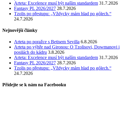
Arteta: Excelence musí být naším standardem
31.7.2026
Fantasy PL 2026/2027
28.7.2026
Tzolis po přestupu: „Vždycky mám hlad po gólech.“
24.7.2026
Nejnovější články
Arteta po poražce s Betisem Sevilla
6.8.2026
Arteta po výhře nad Gironou: O Tzolisovi, Dowmanovi i
posilách do kádru
3.8.2026
Arteta: Excelence musí být naším standardem
31.7.2026
Fantasy PL 2026/2027
28.7.2026
Tzolis po přestupu: „Vždycky mám hlad po gólech.“
24.7.2026
Přidejte se k nám na Facebooku