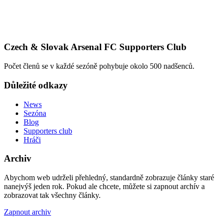
Czech & Slovak Arsenal FC Supporters Club
Počet členů se v každé sezóně pohybuje okolo 500 nadšenců.
Důležité odkazy
News
Sezóna
Blog
Supporters club
Hráči
Archiv
Abychom web udrželi přehledný, standardně zobrazuje články staré
nanejvýš jeden rok. Pokud ale chcete, můžete si zapnout archív a
zobrazovat tak všechny články.
Zapnout archiv