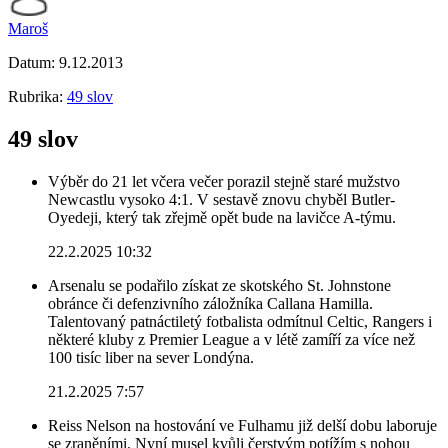
Maroš
Datum:
9.12.2013
Rubrika:
49 slov
49 slov
Výběr do 21 let včera večer porazil stejně staré mužstvo
Newcastlu vysoko 4:1. V sestavě znovu chyběl Butler-
Oyedeji, který tak zřejmě opět bude na lavičce A-týmu.
22.2.2025 10:32
Arsenalu se podařilo získat ze skotského St. Johnstone
obránce či defenzivního záložníka Callana Hamilla.
Talentovaný patnáctiletý fotbalista odmítnul Celtic, Rangers i
některé kluby z Premier League a v létě zamíří za více než
100 tisíc liber na sever Londýna.
21.2.2025 7:57
Reiss Nelson na hostování ve Fulhamu již delší dobu laboruje
se zraněními. Nyní musel kvůli čerstvým potížím s nohou