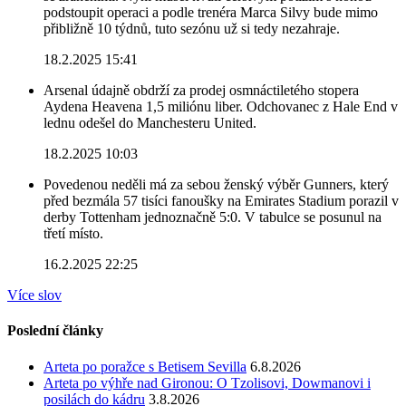
podstoupit operaci a podle trenéra Marca Silvy bude mimo
přibližně 10 týdnů, tuto sezónu už si tedy nezahraje.
18.2.2025 15:41
Arsenal údajně obdrží za prodej osmnáctiletého stopera
Aydena Heavena 1,5 miliónu liber. Odchovanec z Hale End v
lednu odešel do Manchesteru United.
18.2.2025 10:03
Povedenou neděli má za sebou ženský výběr Gunners, který
před bezmála 57 tisíci fanoušky na Emirates Stadium porazil v
derby Tottenham jednoznačně 5:0. V tabulce se posunul na
třetí místo.
16.2.2025 22:25
Více slov
Poslední články
Arteta po poražce s Betisem Sevilla
6.8.2026
Arteta po výhře nad Gironou: O Tzolisovi, Dowmanovi i
posilách do kádru
3.8.2026