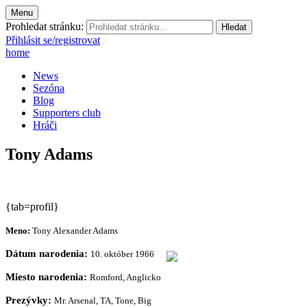
Menu
Prohledat stránku:
Přihlásit se/registrovat
home
News
Sezóna
Blog
Supporters club
Hráči
Tony Adams
{tab=profil}
Meno:
Tony Alexander Adams
Dátum
narodenia:
10. október 1966
Miesto narodenia:
Romford, Anglicko
Prezývky:
Mr. Arsenal, TA, Tone, Big