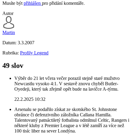
Musíte být
přihlášen
pro přidání komentáře.
Autor
Martin
Datum:
3.3.2007
Rubrika:
Profily Legend
49 slov
Výběr do 21 let včera večer porazil stejně staré mužstvo
Newcastlu vysoko 4:1. V sestavě znovu chyběl Butler-
Oyedeji, který tak zřejmě opět bude na lavičce A-týmu.
22.2.2025 10:32
Arsenalu se podařilo získat ze skotského St. Johnstone
obránce či defenzivního záložníka Callana Hamilla.
Talentovaný patnáctiletý fotbalista odmítnul Celtic, Rangers i
některé kluby z Premier League a v létě zamíří za více než
100 tisíc liber na sever Londýna.