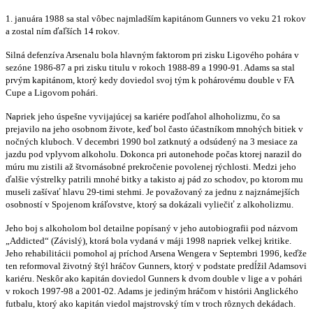
1. januára 1988 sa stal vôbec najmladším kapitánom Gunners vo veku 21 rokov
a zostal ním ďaľších 14 rokov.
Silná defenzíva Arsenalu bola hlavným faktorom pri zisku Ligového pohára v
sezóne 1986-87 a pri zisku titulu v rokoch 1988-89 a 1990-91. Adams sa stal
prvým kapitánom, ktorý kedy doviedol svoj tým k pohárovému double v FA
Cupe a Ligovom pohári.
Napriek jeho úspešne vyvijajúcej sa kariére podľahol alhoholizmu, čo sa
prejavilo na jeho osobnom živote, keď bol často účastníkom mnohých bitiek v
nočných kluboch. V decembri 1990 bol zatknutý a odsúdený na 3 mesiace za
jazdu pod vplyvom alkoholu. Dokonca pri autonehode počas ktorej narazil do
múru mu zistili až štvornásobné prekročenie povolenej rýchlosti. Medzi jeho
ďalšie výstrelky patrili mnohé bitky a takisto aj pád zo schodov, po ktorom mu
museli zašívať hlavu 29-timi stehmi. Je považovaný za jednu z najznámejších
osobností v Spojenom kráľovstve, ktorý sa dokázali vyliečiť z alkoholizmu.
Jeho boj s alkoholom bol detailne popísaný v jeho autobiografii pod názvom
„Addicted“ (Závislý), ktorá bola vydaná v máji 1998 napriek velkej kritike.
Jeho rehabilitácii pomohol aj príchod Arsena Wengera v Septembri 1996, keďže
ten reformoval životný štýl hráčov Gunners, ktorý v podstate predĺžil Adamsovi
kariéru. Neskôr ako kapitán doviedol Gunners k dvom double v lige a v pohári
v rokoch 1997-98 a 2001-02. Adams je jediným hráčom v histórii Anglického
futbalu, ktorý ako kapitán viedol majstrovský tím v troch rôznych dekádach.