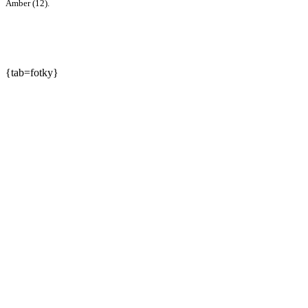
Amber (12).
{tab=fotky}