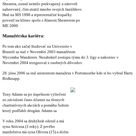
Shearera, zostal nemilo prekvapený a zároveň
nahnevaný, čím stratil mnoho svojich fanúšikov.
Hral na MS 1998 a reprezentačné kopačky
povesil na klinec spolu s Alanom Shearerom po
ME 2000.
Manažérska kariéra:
Po tom ako začal študovať na Univerzite v
Bruneli sa stal v Novembri 2003 manažérom
Wycombu Wanderers. Nezabránil zostupu týmu do 3. ligy a nakoniec v
Novembri 2004 rezignoval z osobných dôvodov.
28. júna 2006 sa stal asistentom manažera v Portsmouthe kde si ho vybral Harry
Redknapp.
Tony Adams sa po úspešnom vyliečení
zo závislosti často účastní na rôznych
charitatívnych akciách a pomáha ľudom
ktorý podľahli drogám. Adams sa
V roku 2004 sa druhýkrát oženil a má
syna Atticusa (3 roky). Z prvého
manželstva má syna Olivera (15) a dcéru