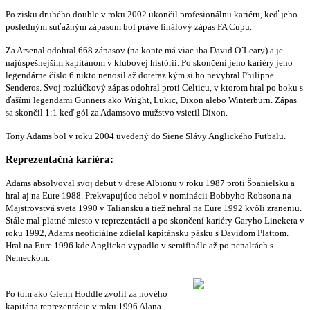
Po zisku druhého double v roku 2002 ukončil profesionálnu kariéru, keď jeho
posledným súťažným zápasom bol práve finálový zápas FA Cupu.
Za Arsenal odohral 668 zápasov (na konte má viac iba David O´Leary) a je
najúspešnejším kapitánom v klubovej histórii. Po skončení jeho kariéry jeho
legendárne číslo 6 nikto nenosil až doteraz kým si ho nevybral Philippe
Senderos. Svoj rozlúčkový zápas odohral proti Celticu,
v ktorom hral po boku s
ďašími legendami Gunners ako Wright, Lukic, Dixon alebo Winterburn. Zápas
sa skončil 1:1 keď gól za Adamsovo mužstvo vsietil Dixon.
Tony Adams bol v roku 2004 uvedený do Siene Slávy Anglického Futbalu.
Reprezentačná kariéra:
Adams absolvoval svoj debut v drese Albionu v roku 1987 proti Španielsku a
hral aj na Eure 1988. Prekvapujúco nebol v nominácii Bobbyho Robsona na
Majstrovstvá sveta 1990 v Taliansku a tiež nehral na Eure 1992 kvôli zraneniu.
Stále mal platné miesto v reprezentácii a po skončení kariéry Garyho Linekera v
roku 1992, Adams neoficiálne zdielal kapitánsku pásku s Davidom Plattom.
Hral na Eure 1996 kde Anglicko vypadlo v semifinále až po penaltách s
Nemeckom.
Po tom ako Glenn Hoddle zvolil za nového
kapitána reprezentácie v roku 1996 Alana