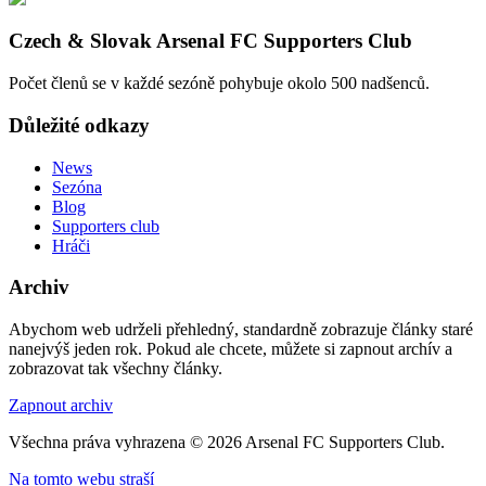
Czech & Slovak Arsenal FC Supporters Club
Počet členů se v každé sezóně pohybuje okolo 500 nadšenců.
Důležité odkazy
News
Sezóna
Blog
Supporters club
Hráči
Archiv
Abychom web udrželi přehledný, standardně zobrazuje články staré
nanejvýš jeden rok. Pokud ale chcete, můžete si zapnout archív a
zobrazovat tak všechny články.
Zapnout archiv
Všechna práva vyhrazena © 2026 Arsenal FC Supporters Club.
Na tomto webu straší