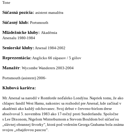
Tone
Súčasná pozícia:
asistent manažéra
Súčasný klub:
Portsmouth
Mládežnícke kluby:
Akadémia
Arsenalu 1980-1984
Seniorské kluby:
Arsenal
1984-2002
Reprezentácia:
Anglicko
66 zápasov / 5 gólov
Manažér
:
Wycombe Wanderers 2003-2004
Portsmouth (asistent) 2006-
Klubová kariéra:
Mr. Arsenal sa narodil v Romforde neďaleko Londýna. Napriek tomu, že ako
chlapec fandil West Hamu, nakoniec sa rozhodol pre Arsenal, kde začínal v
akadémii ako každý odchovanec. Svoj debut v červeno-bielom drese
absolvoval 5. novembra 1983 ako 17-ročný proti Sunderlandu. Spoločne
s Lee Dixonom, Nigelom Winterburnom a Stevom Bouldom bol súčasťou
„slávnej obrannej štvorky“, ktorá pod vedením Georga Grahama bola známa
svojou
„ofsajdovou pascou“.