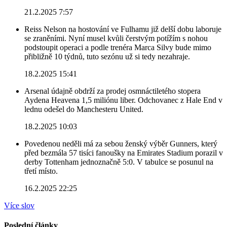
21.2.2025 7:57
Reiss Nelson na hostování ve Fulhamu již delší dobu laboruje
se zraněními. Nyní musel kvůli čerstvým potížím s nohou
podstoupit operaci a podle trenéra Marca Silvy bude mimo
přibližně 10 týdnů, tuto sezónu už si tedy nezahraje.
18.2.2025 15:41
Arsenal údajně obdrží za prodej osmnáctiletého stopera
Aydena Heavena 1,5 miliónu liber. Odchovanec z Hale End v
lednu odešel do Manchesteru United.
18.2.2025 10:03
Povedenou neděli má za sebou ženský výběr Gunners, který
před bezmála 57 tisíci fanoušky na Emirates Stadium porazil v
derby Tottenham jednoznačně 5:0. V tabulce se posunul na
třetí místo.
16.2.2025 22:25
Více slov
Poslední články