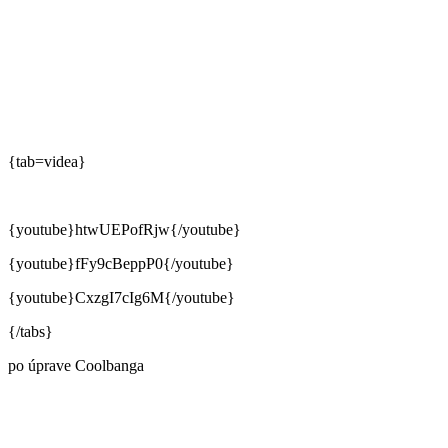
{tab=videa}
{youtube}htwUEPofRjw{/youtube}
{youtube}fFy9cBeppP0{/youtube}
{youtube}CxzgI7cIg6M{/youtube}
{/tabs}
po úprave Coolbanga