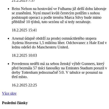
21.2.2025 7:57
Reiss Nelson na hostování ve Fulhamu již delší dobu laboruje
se zraněními. Nyní musel kvůli čerstvým potížím s nohou
podstoupit operaci a podle trenéra Marca Silvy bude mimo
přibližně 10 týdnů, tuto sezónu už si tedy nezahraje.
18.2.2025 15:41
Arsenal údajně obdrží za prodej osmnáctiletého stopera
Aydena Heavena 1,5 miliónu liber. Odchovanec z Hale End v
lednu odešel do Manchesteru United.
18.2.2025 10:03
Povedenou neděli má za sebou ženský výběr Gunners, který
před bezmála 57 tisíci fanoušky na Emirates Stadium porazil v
derby Tottenham jednoznačně 5:0. V tabulce se posunul na
třetí místo.
16.2.2025 22:25
Více slov
Poslední články