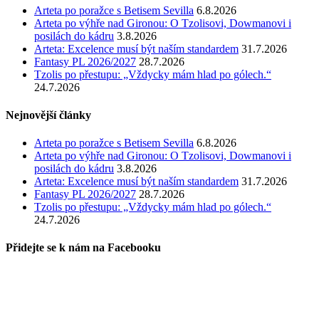
Arteta po poražce s Betisem Sevilla
6.8.2026
Arteta po výhře nad Gironou: O Tzolisovi, Dowmanovi i
posilách do kádru
3.8.2026
Arteta: Excelence musí být naším standardem
31.7.2026
Fantasy PL 2026/2027
28.7.2026
Tzolis po přestupu: „Vždycky mám hlad po gólech.“
24.7.2026
Nejnovější články
Arteta po poražce s Betisem Sevilla
6.8.2026
Arteta po výhře nad Gironou: O Tzolisovi, Dowmanovi i
posilách do kádru
3.8.2026
Arteta: Excelence musí být naším standardem
31.7.2026
Fantasy PL 2026/2027
28.7.2026
Tzolis po přestupu: „Vždycky mám hlad po gólech.“
24.7.2026
Přidejte se k nám na Facebooku