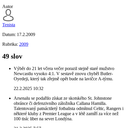
Autor
Tenista
Datum:
17.2.2009
Rubrika:
2009
49 slov
Výběr do 21 let včera večer porazil stejně staré mužstvo
Newcastlu vysoko 4:1. V sestavě znovu chyběl Butler-
Oyedeji, který tak zřejmě opět bude na lavičce A-týmu.
22.2.2025 10:32
Arsenalu se podařilo získat ze skotského St. Johnstone
obránce či defenzivního záložníka Callana Hamilla.
Talentovaný patnáctiletý fotbalista odmítnul Celtic, Rangers i
některé kluby z Premier League a v létě zamíří za více než
100 tisíc liber na sever Londýna.