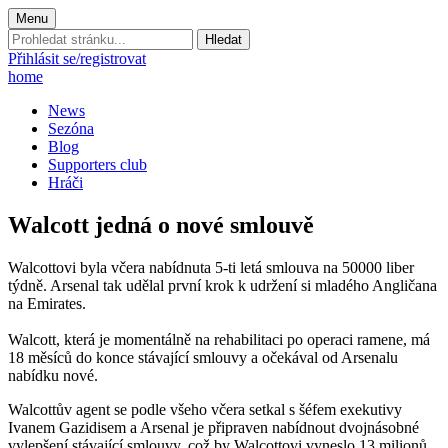
Menu
Prohledat
stránku:
Přihlásit se/registrovat
home
News
Sezóna
Blog
Supporters club
Hráči
Walcott jedná o nové smlouvě
Walcottovi byla včera nabídnuta 5-ti letá smlouva na 50000 liber
týdně. Arsenal tak udělal první krok k udržení si mladého Angličana
na Emirates.
Walcott, která je momentálně na rehabilitaci po operaci ramene, má
18 měsíců do konce stávající smlouvy a očekával od Arsenalu
nabídku nové.
Walcottův agent se podle všeho včera setkal s šéfem exekutivy
Ivanem Gazidisem a Arsenal je připraven nabídnout dvojnásobné
vylepšení stávající smlouvy, což by Walcottovi vyneslo 13 milionů