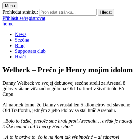
Menu
Prohledat stránku:
Přihlásit se/registrovat
home
News
Sezóna
Blog
Supporters club
Hráči
Welbeck – Prečo je Henry mojim idolom
Danny Welbeck vo svojej debutovej sezóne strelil za Arsenal 8
gólov vrátane víťazného gólu na Old Trafford v štvrťfinále FA
Cupu.
Aj napriek tomu, že Danny vyrastal len 5 kilometrov od slávneho
Old Traffordu, jedným z jeho idolov sa stal hráč Arsenalu.
„Bolo to ťažké, pretože sme hrali proti Arsenalu… avšak je naozaj
ťažké nemať rád Thierry Henryho.“
„A to je práve to, čo je na ňom tak výnimočné – aj súperovi