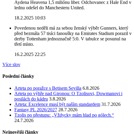
Aydena Heavena 1,5 miliónu liber. Odchovanec z Hale End v
lednu odešel do Manchesteru United.
18.2.2025 10:03
Povedenou neděli má za sebou ženský výběr Gunners, který
před bezmála 57 tisíci fanoušky na Emirates Stadium porazil v
derby Tottenham jednoznačně 5:0. V tabulce se posunul na
třetí místo.
16.2.2025 22:25
Více slov
Poslední články
Arteta po poražce s Betisem Sevilla
6.8.2026
Arteta po výhře nad Gironou: O Tzolisovi, Dowmanovi i
posilách do kádru
3.8.2026
Arteta: Excelence musí být naším standardem
31.7.2026
Fantasy PL 2026/2027
28.7.2026
Tzolis po přestupu: „Vždycky mám hlad po gólech.“
24.7.2026
Nejnovější články