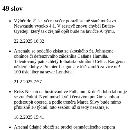
49 slov
Výběr do 21 let včera večer porazil stejně staré mužstvo
Newcastlu vysoko 4:1. V sestavě znovu chyběl Butler-
Oyedeji, který tak zřejmě opět bude na lavičce A-týmu.
22.2.2025 10:32
Arsenalu se podařilo získat ze skotského St. Johnstone
obránce či defenzivního záložníka Callana Hamilla.
Talentovaný patnáctiletý fotbalista odmítnul Celtic, Rangers i
některé kluby z Premier League a v létě zamíří za více než
100 tisíc liber na sever Londýna.
21.2.2025 7:57
Reiss Nelson na hostování ve Fulhamu již delší dobu laboruje
se zraněními. Nyní musel kvůli čerstvým potížím s nohou
podstoupit operaci a podle trenéra Marca Silvy bude mimo
přibližně 10 týdnů, tuto sezónu už si tedy nezahraje.
18.2.2025 15:41
Arsenal údajně obdrží za prodej osmnáctiletého stopera