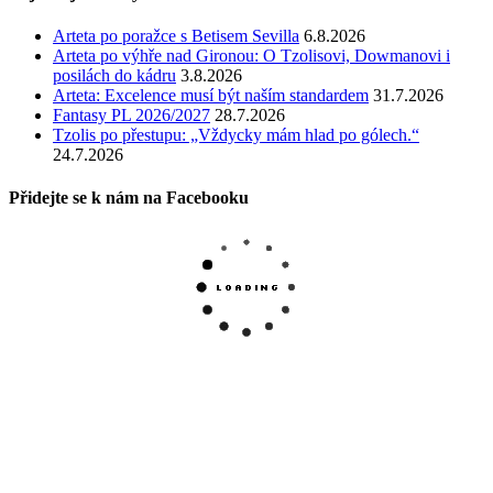
Arteta po poražce s Betisem Sevilla
6.8.2026
Arteta po výhře nad Gironou: O Tzolisovi, Dowmanovi i
posilách do kádru
3.8.2026
Arteta: Excelence musí být naším standardem
31.7.2026
Fantasy PL 2026/2027
28.7.2026
Tzolis po přestupu: „Vždycky mám hlad po gólech.“
24.7.2026
Přidejte se k nám na Facebooku