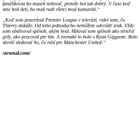
fanúšikovia ho museli milovať, pretože bol tak dobrý. V čase keď
sme boli deti, ho mali radi všetci moji kamaráti.“
„Keď som pozerával Premier League v televízii, videl som, čo
Thierry dokáže. Od toho jednoducho nemôžete odvrátiť zrak. Vždy
som obdivoval spôsob, akým hral. Miloval som spôsob ako strieľal
góly, ako pracoval pre tím. A rovnaké to bolo s Ryan Giggsom. Bolo
skvelé sledovať ho, čo robí pre Manchester United.“
/arsenal.com/