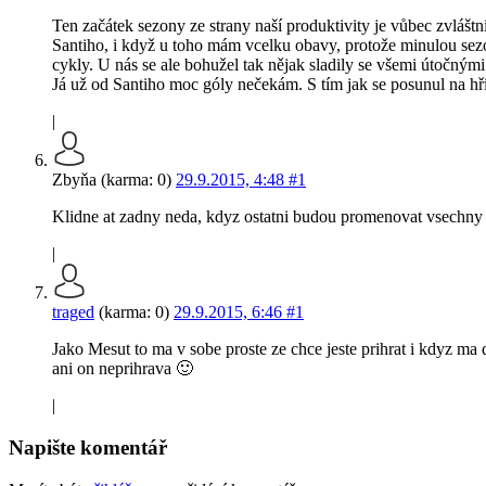
Ten začátek sezony ze strany naší produktivity je vůbec zvláštní
Santiho, i když u toho mám vcelku obavy, protože minulou sezon
cykly. U nás se ale bohužel tak nějak sladily se všemi útočnými 
Já už od Santiho moc góly nečekám. S tím jak se posunul na hř
|
Zbyňa (karma: 0)
29.9.2015, 4:48
#1
Klidne at zadny neda, kdyz ostatni budou promenovat vsechny
|
traged
(karma: 0)
29.9.2015, 6:46
#1
Jako Mesut to ma v sobe proste ze chce jeste prihrat i kdyz ma 
ani on neprihrava 🙂
|
Napište komentář