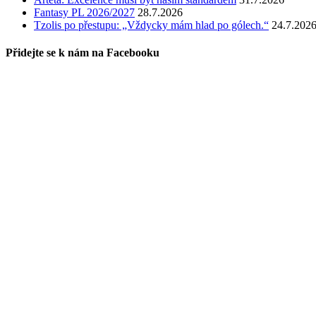
Fantasy PL 2026/2027
28.7.2026
Tzolis po přestupu: „Vždycky mám hlad po gólech.“
24.7.202
Přidejte se k nám na Facebooku