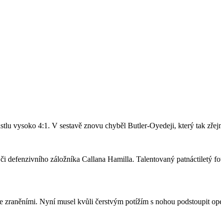
stlu vysoko 4:1. V sestavě znovu chyběl Butler-Oyedeji, který tak zře
či defenzivního záložníka Callana Hamilla. Talentovaný patnáctiletý fo
se zraněními. Nyní musel kvůli čerstvým potížím s nohou podstoupit ope