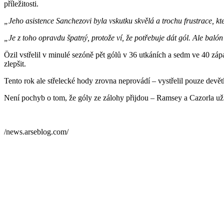
příležitosti.
„Jeho asistence Sanchezovi byla vskutku skvělá a trochu frustrace, kte
„Je z toho opravdu špatný, protože ví, že potřebuje dát gól. Ale balón
Özil vstřelil v minulé sezóně pět gólů v 36 utkáních a sedm ve 40 záp
zlepšit.
Tento rok ale střelecké hody zrovna neprovádí – vystřelil pouze devět
Není pochyb o tom, že góly ze zálohy přijdou – Ramsey a Cazorla už d
/news.arseblog.com/