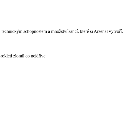
ho technickým schopnostem a množství šancí, které si Arsenal vytvoří,
okletí zlomil co nejdříve.