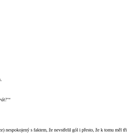
.
rát?'“
.
 nespokojený s faktem, že nevstřelil gól i přesto, že k tomu měl tři