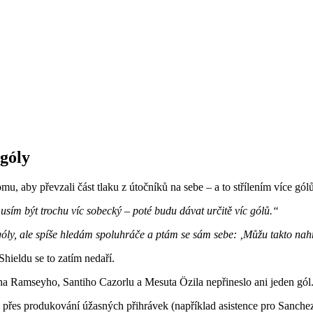
 góly
u, aby převzali část tlaku z útočníků na sebe – a to střílením více gólů
sím být trochu víc sobecký – poté budu dávat určitě víc gólů.“
 góly, ale spíše hledám spoluhráče a ptám se sám sebe: ‚Můžu takto nah
ieldu se to zatím nedaří.
a Ramseyho, Santiho Cazorlu a Mesuta Özila nepřineslo ani jeden gól
přes produkování úžasných přihrávek (například asistence pro Sancheze)