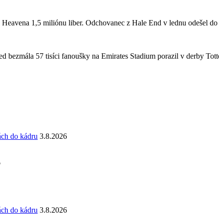
a Heavena 1,5 miliónu liber. Odchovanec z Hale End v lednu odešel d
 bezmála 57 tisíci fanoušky na Emirates Stadium porazil v derby Totte
ách do kádru
3.8.2026
6
ách do kádru
3.8.2026