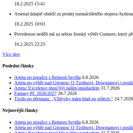
18.2.2025 15:41
Arsenal údajně obdrží za prodej osmnáctiletého stopera Ayden
18.2.2025 10:03
Povedenou neděli má za sebou ženský výběr Gunners, který před
16.2.2025 22:25
Více slov
Poslední články
Arteta po poražce s Betisem Sevilla
6.8.2026
Arteta po výhře nad Gironou: O Tzolisovi, Dowmanovi i posil
Arteta: Excelence musí být naším standardem
31.7.2026
Fantasy PL 2026/2027
28.7.2026
Tzolis po přestupu: „Vždycky mám hlad po gólech.“
24.7.202
Nejnovější články
Arteta po poražce s Betisem Sevilla
6.8.2026
Arteta po výhře nad Gironou: O Tzolisovi, Dowmanovi i posil
Arteta: Excelence musí být naším standardem
31.7.2026