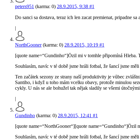
peters951
(karma: 0)
28.9.2015, 9:38
#1
Do sanci sa dostava, teraz ich len zacat premienat, pripadne sa 
|
NorthGooner
(karma: 0)
28.9.2015, 10:19
#1
[quote name=“Gundinho“]Özil mi v tomhle připomíná Hleba. Ten 
Souhlasím, navíc v té době jsme hráli fotbal, že šancí jsme měl
Ten začátek sezony ze strany naší produktivity je vůbec zvláštní
Santiho, i když u toho mám vcelku obavy, protože minulou sezon
cykly. U nás se ale bohužel tak nějak sladily se všemi útočnými
|
Gundinho
(karma: 0)
28.9.2015, 12:41
#1
[quote name=“NorthGooner“][quote name=“Gundinho“]Özil mi v t
Souhlasím, navíc v té době jsme hráli fotbal, že šancí jsme měl