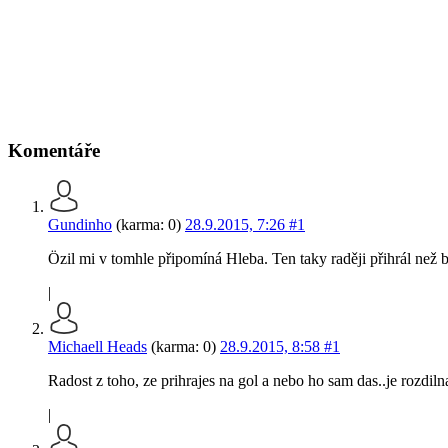
Komentáře
Gundinho
(karma: 0)
28.9.2015, 7:26
#1
Özil mi v tomhle připomíná Hleba. Ten taky raději přihrál než by
|
Michaell Heads
(karma: 0)
28.9.2015, 8:58
#1
Radost z toho, ze prihrajes na gol a nebo ho sam das..je rozdil
|