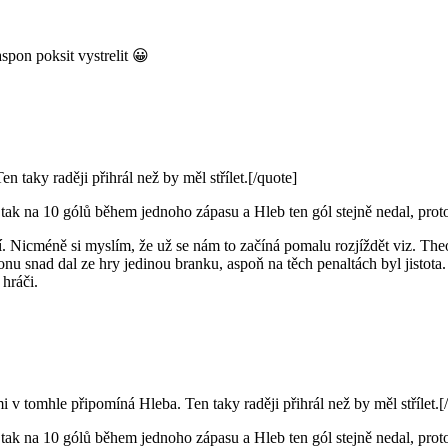
aspon poksit vystrelit 😀
taky raději přihrál než by měl střílet.[/quote]
i tak na 10 gólů během jednoho zápasu a Hleb ten gól stejně nedal, prot
. Nicméně si myslím, že už se nám to začíná pomalu rozjíždět viz. Theo a 
u snad dal ze hry jedinou branku, aspoň na těch penaltách byl jistota
 hráči.
omhle připomíná Hleba. Ten taky raději přihrál než by měl střílet.[
i tak na 10 gólů během jednoho zápasu a Hleb ten gól stejně nedal, prot