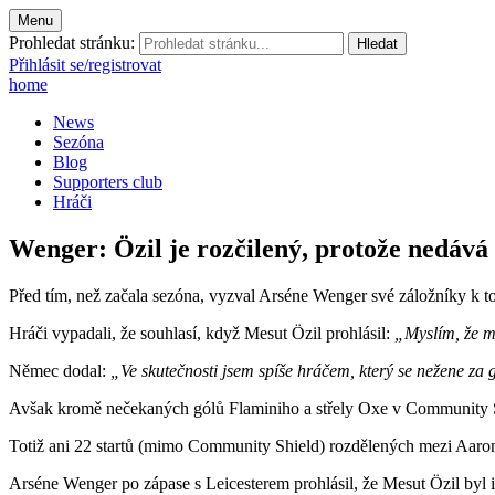
Menu
Prohledat stránku:
Přihlásit se/registrovat
home
News
Sezóna
Blog
Supporters club
Hráči
Wenger: Özil je rozčilený, protože nedává
Před tím, než začala sezóna, vyzval Arséne Wenger své záložníky k tom
Hráči vypadali, že souhlasí, když Mesut Özil prohlásil:
„Myslím, že mu
Němec dodal:
„Ve skutečnosti jsem spíše hráčem, který se nežene za
Avšak kromě nečekaných gólů Flaminiho a střely Oxe v Community Sh
Totiž ani 22 startů (mimo Community Shield) rozdělených mezi Aaron
Arséne Wenger po zápase s Leicesterem prohlásil, že Mesut Özil byl i 