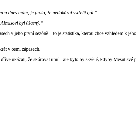
rou dnes mám, je proto, že nedokázal vstřelit gól.“
 Alexisovi byl úžasný.“
asech v jeho první sezóně – to je statistika, kterou chce vzhledem k je
krát v osmi zápasech.
říve ukázali, že skórovat umí – ale bylo by skvělé, kdyby Mesut své pr