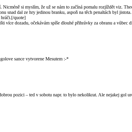
. Nicméně si myslím, že už se nám to začíná pomalu rozjíždět viz. Theo a 
u snad dal ze hry jedinou branku, aspoň na těch penaltách byl jistota
hráči.[/quote]
išti více dozadu, očekávám spíše dlouhé přihrávky za obranu a vůbec di
 golove sance vytvorene Mesutem :-*
dobrou pozici – ted v sobotu napr. to bylo nekolikrat. Ale nejakej gol 