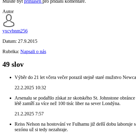
Musíte být
přihlášen
pro přidání komentáře.
Autor
yxcvbnm256
Datum:
27.9.2015
Rubrika:
Napsali o nás
49 slov
Výběr do 21 let včera večer porazil stejně staré mužstvo Newca
22.2.2025 10:32
Arsenalu se podařilo získat ze skotského St. Johnstone obránce 
létě zamíří za více než 100 tisíc liber na sever Londýna.
21.2.2025 7:57
Reiss Nelson na hostování ve Fulhamu již delší dobu laboruje 
sezónu už si tedy nezahraje.