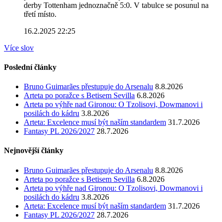
derby Tottenham jednoznačně 5:0. V tabulce se posunul na
třetí místo.
16.2.2025 22:25
Více slov
Poslední články
Bruno Guimarães přestupuje do Arsenalu
8.8.2026
Arteta po poražce s Betisem Sevilla
6.8.2026
Arteta po výhře nad Gironou: O Tzolisovi, Dowmanovi i
posilách do kádru
3.8.2026
Arteta: Excelence musí být naším standardem
31.7.2026
Fantasy PL 2026/2027
28.7.2026
Nejnovější články
Bruno Guimarães přestupuje do Arsenalu
8.8.2026
Arteta po poražce s Betisem Sevilla
6.8.2026
Arteta po výhře nad Gironou: O Tzolisovi, Dowmanovi i
posilách do kádru
3.8.2026
Arteta: Excelence musí být naším standardem
31.7.2026
Fantasy PL 2026/2027
28.7.2026