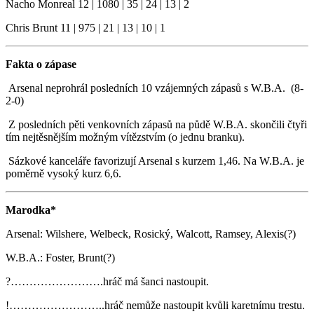
Nacho Monreal 12 | 1080 | 35 | 24 | 13 | 2
Chris Brunt 11 | 975 | 21 | 13 | 10 | 1
Fakta o zápase
Arsenal neprohrál posledních 10 vzájemných zápasů s W.B.A. (8-
2-0)
Z posledních pěti venkovních zápasů na půdě W.B.A. skončili čtyři
tím nejtěsnějším možným vítězstvím (o jednu branku).
Sázkové kanceláře favorizují Arsenal s kurzem 1,46. Na W.B.A. je
poměrně vysoký kurz 6,6.
Marodka*
Arsenal: Wilshere, Welbeck, Rosický, Walcott, Ramsey, Alexis(?)
W.B.A.: Foster, Brunt(?)
?…………………….hráč má šanci nastoupit.
!……………………..hráč nemůže nastoupit kvůli karetnímu trestu.