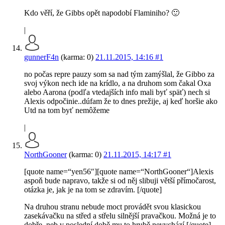
Kdo věří, že Gibbs opět napodobí Flaminiho? 🙂
|
gunnerF4n
(karma: 0)
21.11.2015, 14:16
#1
no počas repre pauzy som sa nad tým zamýšlal, že Gibbo za
svoj výkon nech ide na krídlo, a na druhom som čakal Oxa
alebo Aarona (podľa vtedajších info mali byť späť) nech si
Alexis odpočinie..dúfam že to dnes prežije, aj keď horšie ako
Utd na tom byť nemôžeme
|
NorthGooner
(karma: 0)
21.11.2015, 14:17
#1
[quote name=“yen56″][quote name=“NorthGooner“]Alexis
aspoň bude napravo, takže si od něj slibuji větší přímočarost,
otázka je, jak je na tom se zdravím. [/quote]
Na druhou stranu nebude moct provádět svou klasickou
zasekávačku na střed a střelu silnější pravačkou. Možná je to
dobře, neb v poslední době mu to hrubě nevychází.[/quote]