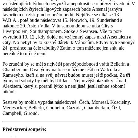
v následujících týdnech nevyužít a nepokusit se o převzetí vedení. V
následujících čtyřech ligových zápasech bude Arsenal jasným
favoritem na zisk plného počtu bodů. Nejdříve se utká se 13.
W.B.A., poté bude následovat 15. Norwich, 19. Sunderland a
nakonec 20. Aston Villa. V tu samou dobu se utká City s
Liverpoolem, Southamptonem, Stoke a Swansea. Vše to poté
vyvrcholí 19. 12., kdy dojde na vzájemný zápas mezi Arsenalem a
City. No nebyl by to krásný dárek k Vánocům, kdyby byli kanonýři
24. prosince na čele tabulky? Zatím o tom můžeme jen snít, ale
nereálné to určitě není.
Po zranění by se měl s největší pravděpodobností vrátit Bellerín a
Chamberlain. Dva týdny na to se můžeme těšit na Walcotta a
Ramseyho, kteří si na svůj návrat budou muset ještě počkat. Za tři
týdny od soboty by měl být fit Jack. Nejnovější otazník visí nad
Alexisem, který si poranil lýtko a není jisté, jestli stihne sobotní
utkání.
Sestava by mohla vypadat následovně: Čech, Monreal, Koscielny,
Mertesacker, Bellerin, Coquelin, Cazorla, Chamberlain, Özil,
Campbell, Giroud.
Představení soupeře: