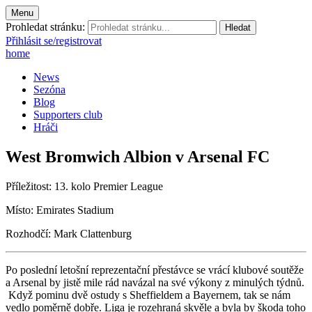
Menu
Prohledat stránku:
Přihlásit se/registrovat
home
News
Sezóna
Blog
Supporters club
Hráči
West Bromwich Albion v Arsenal FC
Příležitost: 13. kolo Premier League
Mí­sto: Emirates Stadium
Rozhodčí: Mark Clattenburg
Po poslední letošní reprezentační přestávce se vrácí klubové soutěže
a Arsenal by jistě mile rád navázal na své výkony z minulých týdnů.
Když pominu dvě ostudy s Sheffieldem a Bayernem, tak se nám
vedlo poměrně dobře. Liga je rozehraná skvěle a byla by škoda toho