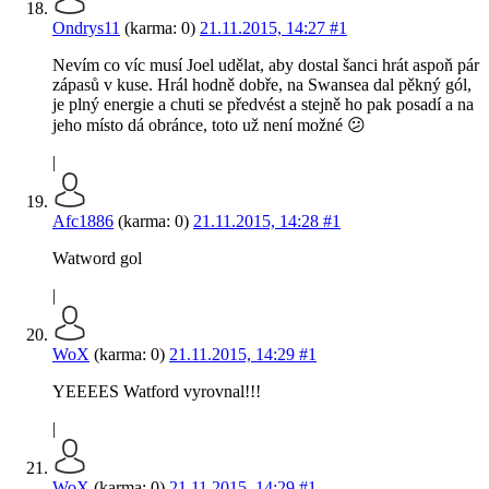
Ondrys11
(karma: 0)
21.11.2015, 14:27
#1
Nevím co víc musí Joel udělat, aby dostal šanci hrát aspoň pár
zápasů v kuse. Hrál hodně dobře, na Swansea dal pěkný gól,
je plný energie a chuti se předvést a stejně ho pak posadí a na
jeho místo dá obránce, toto už není možné 😕
|
Afc1886
(karma: 0)
21.11.2015, 14:28
#1
Watword gol
|
WoX
(karma: 0)
21.11.2015, 14:29
#1
YEEEES Watford vyrovnal!!!
|
WoX
(karma: 0)
21.11.2015, 14:29
#1