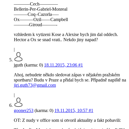
———–Cech————
Bellerin-Per-Gabriel-Monreal
———Coq–Cazorla—–
Ox———Ozil——Campbell
———-Giroud———-
vzhledem k vytizeni Kose a Alexise bych jim dal oddech.
Hector a Ox se snad vrati.. Nekdo jiny napad?
|
jguth (karma: 0)
18.11.2015, 23:06
#1
Ahoj, nebudete někdo sledovat zápas v nějakém pražském
sportbaru? Budu v Praze a přidal bych se. Případně napiště na
jiri.guth73@gmail.com
|
gooner253
(karma: 0)
19.11.2015, 10:57
#1
OT: Z nudy v office som si otvoril aktuality a fakt pobavili: