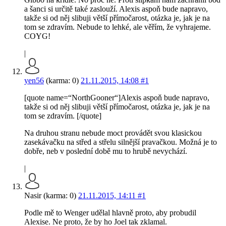
a šanci si určitě také zaslouží. Alexis aspoň bude napravo,
takže si od něj slibuji větší přímočarost, otázka je, jak je na
tom se zdravím. Nebude to lehké, ale věřím, že vyhrajeme.
COYG!
|
yen56
(karma: 0)
21.11.2015, 14:08
#1
[quote name=“NorthGooner“]Alexis aspoň bude napravo,
takže si od něj slibuji větší přímočarost, otázka je, jak je na
tom se zdravím. [/quote]
Na druhou stranu nebude moct provádět svou klasickou
zasekávačku na střed a střelu silnější pravačkou. Možná je to
dobře, neb v poslední době mu to hrubě nevychází.
|
Nasir (karma: 0)
21.11.2015, 14:11
#1
Podle mě to Wenger udělal hlavně proto, aby probudil
Alexise. Ne proto, že by ho Joel tak zklamal.