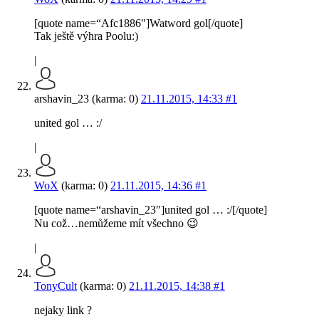
[quote name=“Afc1886″]Watword gol[/quote]
Tak ještě výhra Poolu:)
|
arshavin_23 (karma: 0)
21.11.2015, 14:33
#1
united gol … :/
|
WoX
(karma: 0)
21.11.2015, 14:36
#1
[quote name=“arshavin_23″]united gol … :/[/quote]
Nu což…nemůžeme mít všechno 😉
|
TonyCult
(karma: 0)
21.11.2015, 14:38
#1
nejaky link ?