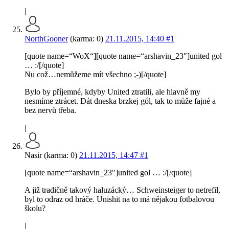
|
NorthGooner
(karma: 0)
21.11.2015, 14:40
#1
[quote name=“WoX“][quote name=“arshavin_23″]united gol
… :/[/quote]
Nu což…nemůžeme mít všechno ;-)[/quote]
Bylo by příjemné, kdyby United ztratili, ale hlavně my
nesmíme ztrácet. Dát dneska brzkej gól, tak to může fajné a
bez nervů třeba.
|
Nasir (karma: 0)
21.11.2015, 14:47
#1
[quote name=“arshavin_23″]united gol … :/[/quote]
A již tradičně takový haluzácký… Schweinsteiger to netrefil,
byl to odraz od hráče. Unishit na to má nějakou fotbalovou
školu?
|