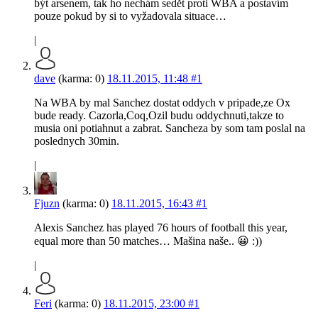
být arsenem, tak ho nechám sedět proti WBA a postavím
pouze pokud by si to vyžadovala situace…
|
dave
(karma: 0)
18.11.2015, 11:48
#1
Na WBA by mal Sanchez dostat oddych v pripade,ze Ox
bude ready. Cazorla,Coq,Ozil budu oddychnuti,takze to
musia oni potiahnut a zabrat. Sancheza by som tam poslal na
poslednych 30min.
|
Fjuzn
(karma: 0)
18.11.2015, 16:43
#1
Alexis Sanchez has played 76 hours of football this year,
equal more than 50 matches… Mašina naše.. 😀 :))
|
Feri
(karma: 0)
18.11.2015, 23:00
#1