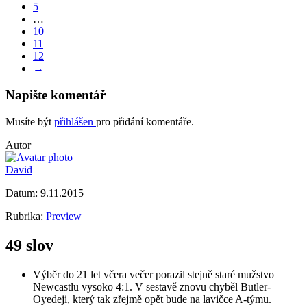
5
…
10
11
12
→
Napište komentář
Musíte být
přihlášen
pro přidání komentáře.
Autor
David
Datum:
9.11.2015
Rubrika:
Preview
49 slov
Výběr do 21 let včera večer porazil stejně staré mužstvo
Newcastlu vysoko 4:1. V sestavě znovu chyběl Butler-
Oyedeji, který tak zřejmě opět bude na lavičce A-týmu.