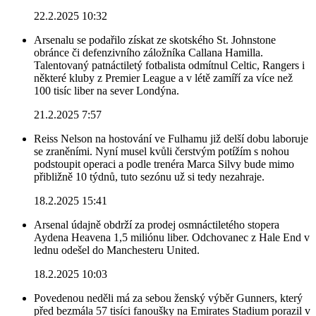
22.2.2025 10:32
Arsenalu se podařilo získat ze skotského St. Johnstone
obránce či defenzivního záložníka Callana Hamilla.
Talentovaný patnáctiletý fotbalista odmítnul Celtic, Rangers i
některé kluby z Premier League a v létě zamíří za více než
100 tisíc liber na sever Londýna.
21.2.2025 7:57
Reiss Nelson na hostování ve Fulhamu již delší dobu laboruje
se zraněními. Nyní musel kvůli čerstvým potížím s nohou
podstoupit operaci a podle trenéra Marca Silvy bude mimo
přibližně 10 týdnů, tuto sezónu už si tedy nezahraje.
18.2.2025 15:41
Arsenal údajně obdrží za prodej osmnáctiletého stopera
Aydena Heavena 1,5 miliónu liber. Odchovanec z Hale End v
lednu odešel do Manchesteru United.
18.2.2025 10:03
Povedenou neděli má za sebou ženský výběr Gunners, který
před bezmála 57 tisíci fanoušky na Emirates Stadium porazil v