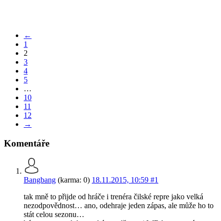
←
1
2
3
4
5
…
10
11
12
→
Komentáře
Bangbang
(karma: 0)
18.11.2015, 10:59
#1
tak mně to přijde od hráče i trenéra čilské repre jako velká
nezodpovědnost… ano, odehraje jeden zápas, ale může ho to
stát celou sezonu…