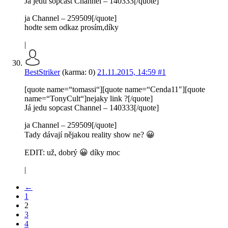
Já jedu sopcast Channel – 140333[/quote]
ja Channel – 259509[/quote]
hodte sem odkaz prosím,díky
|
BestStriker
(karma: 0)
21.11.2015, 14:59
#1
[quote name=“tomassi“][quote name=“Cenda11″][quote
name=“TonyCult“]nejaky link ?[/quote]
Já jedu sopcast Channel – 140333[/quote]
ja Channel – 259509[/quote]
Tady dávají nějakou reality show ne? 😀
EDIT: už, dobrý 😀 díky moc
|
←
1
2
3
4