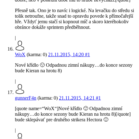
Přesně tak. Ono je to navíc i logické. Na levačku do středu si
tolik netroufne, takže snad to opravdu povede k přímočařejší
hře. Vždyť jemu stačí si kopnout míč a skoro kteréhokoliv
obránce dokáže sprintem předběhnout.
|
WoX
(karma: 0)
21.11.2015, 14:20
#1
Nové křídlo 🙂 Odpadnou zimní nákupy…do konce sezony
bude Kieran na hrotu 8)
|
gunnerF4n
(karma: 0)
21.11.2015, 14:21
#1
[quote name=“WoX“]Nové křídlo 🙂 Odpadnou zimní
nákupy…do konce sezony bude Kieran na hrotu 8)[/quote]
bude sklepávať pre druhého strikera Hectora 🙂
|