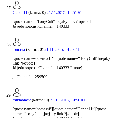
Cenda11
(karma: 0)
21.11.2015, 14:51
#1
[quote name=“TonyCult“]nejaky link ?[/quote]
Já jedu sopcast Channel – 140333
|
tomassi
(karma: 0)
21.11.2015, 14:57
#1
[quote name=“Cenda11″][quote name=“TonyCult“]nejaky
link ?[/quote]
Já jedu sopcast Channel – 140333[/quote]
ja Channel – 259509
|
mildablack
(karma: 0)
21.11.2015, 14:58
#1
[quote name=“tomassi“][quote name=“Cenda11″][quote
name=“TonyCult“]nejaky link ?[/quote]