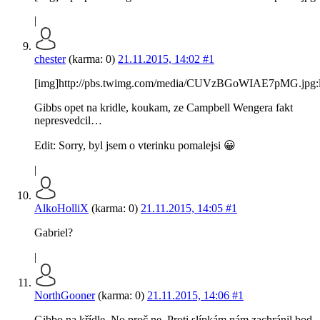
|
chester
(karma: 0)
21.11.2015, 14:02
#1
[img]http://pbs.twimg.com/media/CUVzBGoWIAE7pMG.jpg:l
Gibbs opet na kridle, koukam, ze Campbell Wengera fakt
nepresvedcil…
Edit: Sorry, byl jsem o vterinku pomalejsi 😀
|
AlkoHolliX
(karma: 0)
21.11.2015, 14:05
#1
Gabriel?
|
NorthGooner
(karma: 0)
21.11.2015, 14:06
#1
Gibbo na křídle. No proč ne. Proti slípkám nám zachránil bod