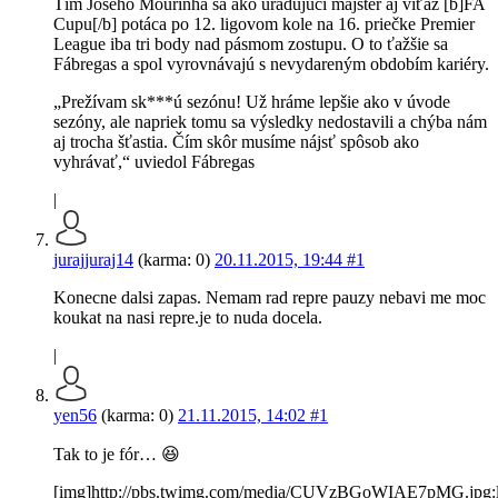
Tím Josého Mourinha sa ako úradujúci majster aj víťaz [b]FA
Cupu[/b] potáca po 12. ligovom kole na 16. priečke Premier
League iba tri body nad pásmom zostupu. O to ťažšie sa
Fábregas a spol vyrovnávajú s nevydareným obdobím kariéry.
„Prežívam sk***ú sezónu! Už hráme lepšie ako v úvode
sezóny, ale napriek tomu sa výsledky nedostavili a chýba nám
aj trocha šťastia. Čím skôr musíme nájsť spôsob ako
vyhrávať,“ uviedol Fábregas
|
jurajjuraj14
(karma: 0)
20.11.2015, 19:44
#1
Konecne dalsi zapas. Nemam rad repre pauzy nebavi me moc
koukat na nasi repre.je to nuda docela.
|
yen56
(karma: 0)
21.11.2015, 14:02
#1
Tak to je fór… 😆
[img]http://pbs.twimg.com/media/CUVzBGoWIAE7pMG.jpg:l