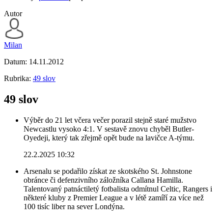
Autor
Milan
Datum:
14.11.2012
Rubrika:
49 slov
49 slov
Výběr do 21 let včera večer porazil stejně staré mužstvo
Newcastlu vysoko 4:1. V sestavě znovu chyběl Butler-
Oyedeji, který tak zřejmě opět bude na lavičce A-týmu.
22.2.2025 10:32
Arsenalu se podařilo získat ze skotského St. Johnstone
obránce či defenzivního záložníka Callana Hamilla.
Talentovaný patnáctiletý fotbalista odmítnul Celtic, Rangers i
některé kluby z Premier League a v létě zamíří za více než
100 tisíc liber na sever Londýna.