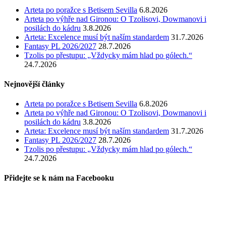
Arteta po poražce s Betisem Sevilla
6.8.2026
Arteta po výhře nad Gironou: O Tzolisovi, Dowmanovi i
posilách do kádru
3.8.2026
Arteta: Excelence musí být naším standardem
31.7.2026
Fantasy PL 2026/2027
28.7.2026
Tzolis po přestupu: „Vždycky mám hlad po gólech.“
24.7.2026
Nejnovější články
Arteta po poražce s Betisem Sevilla
6.8.2026
Arteta po výhře nad Gironou: O Tzolisovi, Dowmanovi i
posilách do kádru
3.8.2026
Arteta: Excelence musí být naším standardem
31.7.2026
Fantasy PL 2026/2027
28.7.2026
Tzolis po přestupu: „Vždycky mám hlad po gólech.“
24.7.2026
Přidejte se k nám na Facebooku