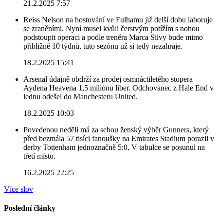
21.2.2025 7:57
Reiss Nelson na hostování ve Fulhamu již delší dobu laboruje
se zraněními. Nyní musel kvůli čerstvým potížím s nohou
podstoupit operaci a podle trenéra Marca Silvy bude mimo
přibližně 10 týdnů, tuto sezónu už si tedy nezahraje.
18.2.2025 15:41
Arsenal údajně obdrží za prodej osmnáctiletého stopera
Aydena Heavena 1,5 miliónu liber. Odchovanec z Hale End v
lednu odešel do Manchesteru United.
18.2.2025 10:03
Povedenou neděli má za sebou ženský výběr Gunners, který
před bezmála 57 tisíci fanoušky na Emirates Stadium porazil v
derby Tottenham jednoznačně 5:0. V tabulce se posunul na
třetí místo.
16.2.2025 22:25
Více slov
Poslední články