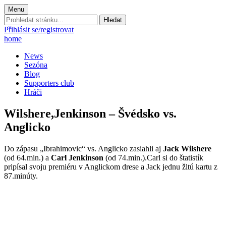
Menu
Prohledat
stránku:
Přihlásit se/registrovat
home
News
Sezóna
Blog
Supporters club
Hráči
Wilshere,Jenkinson – Švédsko vs.
Anglicko
Do zápasu „Ibrahimovic“ vs. Anglicko zasiahli aj
Jack Wilshere
(od 64.min.) a
Carl Jenkinson
(od 74.min.).Carl si do štatistík
pripísal svoju premiéru v Anglickom drese a Jack jednu žltú kartu z
87.minúty.