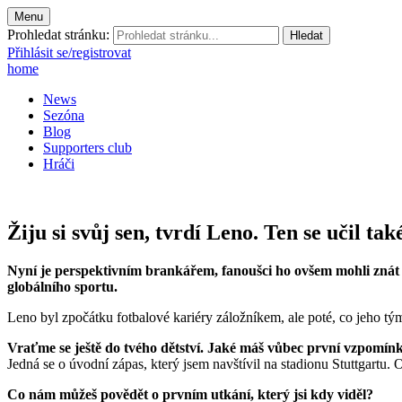
Menu
Prohledat stránku:
Přihlásit se/registrovat
home
News
Sezóna
Blog
Supporters club
Hráči
Žiju si svůj sen, tvrdí Leno. Ten se učil t
Nyní je perspektivním brankářem, fanoušci ho ovšem mohli znát 
globálního sportu.
Leno byl zpočátku fotbalové kariéry záložníkem, ale poté, co jeho tým 
Vraťme se ještě do tvého dětství. Jaké máš vůbec první vzpomínk
Jedná se o úvodní zápas, který jsem navštívil na stadionu Stuttgartu. O
Co nám můžeš povědět o prvním utkání, který jsi kdy viděl?