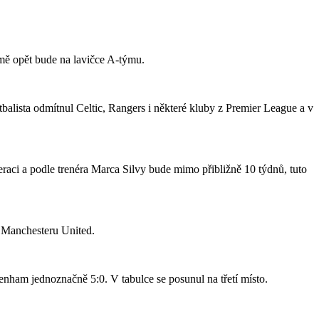
jmě opět bude na lavičce A-týmu.
tbalista odmítnul Celtic, Rangers i některé kluby z Premier League a v
raci a podle trenéra Marca Silvy bude mimo přibližně 10 týdnů, tuto
o Manchesteru United.
nham jednoznačně 5:0. V tabulce se posunul na třetí místo.