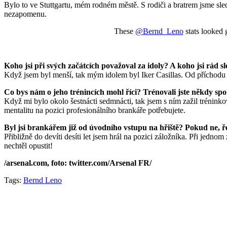
Bylo to ve Stuttgartu, mém rodném městě. S rodiči a bratrem jsme sle
nezapomenu.
These
@Bernd_Leno
stats looked 
Koho jsi při svých začátcích považoval za idoly? A koho jsi rád s
Když jsem byl menší, tak mým idolem byl Iker Casillas. Od příchodu 
Co bys nám o jeho trénincích mohl říci? Trénovali jste někdy spo
Když mi bylo okolo šestnácti sedmnácti, tak jsem s ním zažil tréninko
mentalitu na pozici profesionálního brankáře potřebujete.
Byl jsi brankářem již od úvodního vstupu na hřiště? Pokud ne, 
Přibližně do devíti desíti let jsem hrál na pozici záložníka. Při jedno
nechtěl opustit!
/arsenal.com, foto: twitter.com/
Arsenal FR
/
Tags:
Bernd Leno