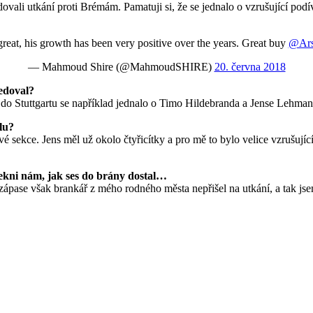
dovali utkání proti Brémám. Pamatuji si, že se jednalo o vzrušující po
great, his growth has been very positive over the years. Great buy
@Ars
— Mahmoud Shire (@MahmoudSHIRE)
20. června 2018
ledoval?
do Stuttgartu se například jednalo o Timo Hildebranda a Jense Lehmann
lu?
vé sekce. Jens měl už okolo čtyřicítky a pro mě to bylo velice vzrušuj
řekni nám, jak ses do brány dostal…
m zápase však brankář z mého rodného města nepřišel na utkání, a tak jse