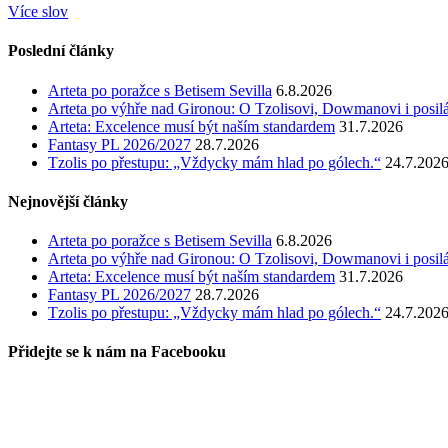
Více slov
Poslední články
Arteta po poražce s Betisem Sevilla
6.8.2026
Arteta po výhře nad Gironou: O Tzolisovi, Dowmanovi i posil
Arteta: Excelence musí být naším standardem
31.7.2026
Fantasy PL 2026/2027
28.7.2026
Tzolis po přestupu: „Vždycky mám hlad po gólech.“
24.7.202
Nejnovější články
Arteta po poražce s Betisem Sevilla
6.8.2026
Arteta po výhře nad Gironou: O Tzolisovi, Dowmanovi i posil
Arteta: Excelence musí být naším standardem
31.7.2026
Fantasy PL 2026/2027
28.7.2026
Tzolis po přestupu: „Vždycky mám hlad po gólech.“
24.7.202
Přidejte se k nám na Facebooku