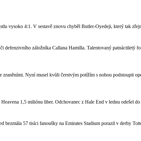
stlu vysoko 4:1. V sestavě znovu chyběl Butler-Oyedeji, který tak zře
či defenzivního záložníka Callana Hamilla. Talentovaný patnáctiletý fo
se zraněními. Nyní musel kvůli čerstvým potížím s nohou podstoupit ope
a Heavena 1,5 miliónu liber. Odchovanec z Hale End v lednu odešel d
 bezmála 57 tisíci fanoušky na Emirates Stadium porazil v derby Totte