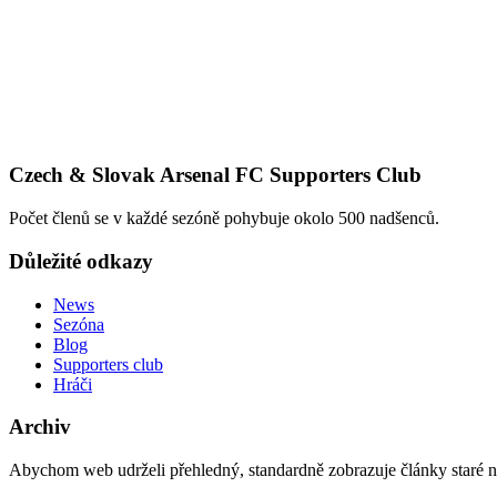
Czech & Slovak Arsenal FC Supporters Club
Počet členů se v každé sezóně pohybuje okolo 500 nadšenců.
Důležité odkazy
News
Sezóna
Blog
Supporters club
Hráči
Archiv
Abychom web udrželi přehledný, standardně zobrazuje články staré na