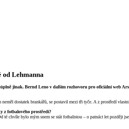
aké od Lehmanna
úplně jinak. Bernd Leno v dalším rozhovoru pro oficiální web Ars
neměl dostatek brankářů, se postavil mezi tři tyče. A z prostředí vlastn
y z fotbalového prostředí?
d té chvíle bylo mým snem se stát fotbalistou – o patnáct let později js