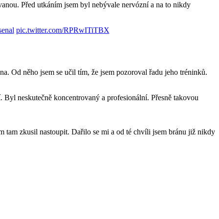
dívanou. Před utkáním jsem byl nebývale nervózní a na to nikdy
enal
pic.twitter.com/RPRwITiTBX
a. Od něho jsem se učil tím, že jsem pozoroval řadu jeho tréninků.
ící. Byl neskutečně koncentrovaný a profesionální. Přesně takovou
m tam zkusil nastoupit. Dařilo se mi a od té chvíli jsem bránu již nikdy