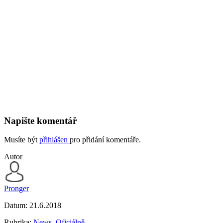
Napište komentář
Musíte být
přihlášen
pro přidání komentáře.
Autor
Pronger
Datum:
21.6.2018
Rubrika:
News
,
Oficiálně