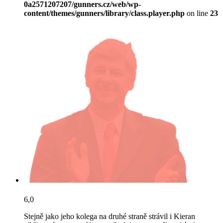
0a2571207207/gunners.cz/web/wp-
content/themes/gunners/library/class.player.php
on line
23
6,0
Stejně jako jeho kolega na druhé straně strávil i Kieran