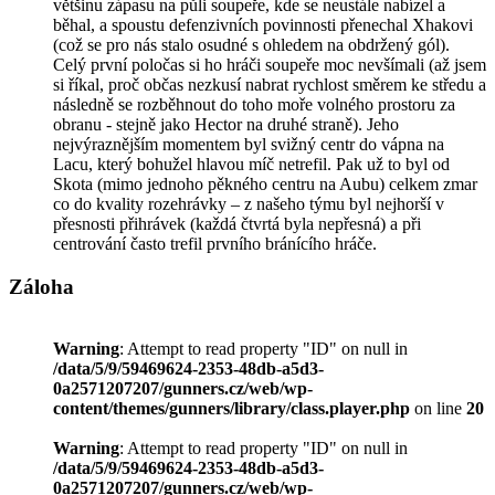
většinu zápasu na půli soupeře, kde se neustále nabízel a
běhal, a spoustu defenzivních povinnosti přenechal Xhakovi
(což se pro nás stalo osudné s ohledem na obdržený gól).
Celý první poločas si ho hráči soupeře moc nevšímali (až jsem
si říkal, proč občas nezkusí nabrat rychlost směrem ke středu a
následně se rozběhnout do toho moře volného prostoru za
obranu - stejně jako Hector na druhé straně). Jeho
nejvýraznějším momentem byl svižný centr do vápna na
Lacu, který bohužel hlavou míč netrefil. Pak už to byl od
Skota (mimo jednoho pěkného centru na Aubu) celkem zmar
co do kvality rozehrávky – z našeho týmu byl nejhorší v
přesnosti přihrávek (každá čtvrtá byla nepřesná) a při
centrování často trefil prvního bránícího hráče.
Záloha
Warning
: Attempt to read property "ID" on null in
/data/5/9/59469624-2353-48db-a5d3-
0a2571207207/gunners.cz/web/wp-
content/themes/gunners/library/class.player.php
on line
20
Warning
: Attempt to read property "ID" on null in
/data/5/9/59469624-2353-48db-a5d3-
0a2571207207/gunners.cz/web/wp-