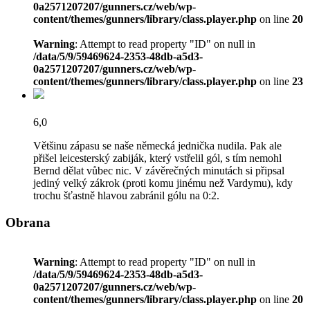
0a2571207207/gunners.cz/web/wp-
content/themes/gunners/library/class.player.php
on line
20
Warning
: Attempt to read property "ID" on null in
/data/5/9/59469624-2353-48db-a5d3-
0a2571207207/gunners.cz/web/wp-
content/themes/gunners/library/class.player.php
on line
23
6,0
Většinu zápasu se naše německá jednička nudila. Pak ale
přišel leicesterský zabiják, který vstřelil gól, s tím nemohl
Bernd dělat vůbec nic. V závěrečných minutách si připsal
jediný velký zákrok (proti komu jinému než Vardymu), kdy
trochu šťastně hlavou zabránil gólu na 0:2.
Obrana
Warning
: Attempt to read property "ID" on null in
/data/5/9/59469624-2353-48db-a5d3-
0a2571207207/gunners.cz/web/wp-
content/themes/gunners/library/class.player.php
on line
20