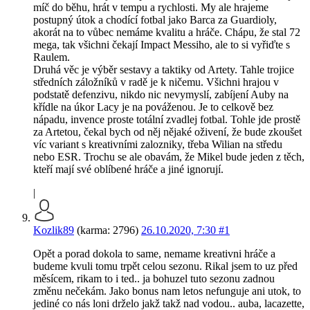
míč do běhu, hrát v tempu a rychlosti. My ale hrajeme
postupný útok a chodící fotbal jako Barca za Guardioly,
akorát na to vůbec nemáme kvalitu a hráče. Chápu, že stal 72
mega, tak všichni čekají Impact Messiho, ale to si vyřiďte s
Raulem.
Druhá věc je výběr sestavy a taktiky od Artety. Tahle trojice
středních záložníků v radě je k ničemu. Všichni hrajou v
podstatě defenzivu, nikdo nic nevymyslí, zabíjení Auby na
křídle na úkor Lacy je na pováženou. Je to celkově bez
nápadu, invence proste totální zvadlej fotbal. Tohle jde prostě
za Artetou, čekal bych od něj nějaké oživení, že bude zkoušet
víc variant s kreativními zalozniky, třeba Wilian na středu
nebo ESR. Trochu se ale obavám, že Mikel bude jeden z těch,
kteří mají své oblíbené hráče a jiné ignorují.
|
Kozlik89
(karma: 2796)
26.10.2020, 7:30
#1
Opět a porad dokola to same, nemame kreativni hráče a
budeme kvuli tomu trpět celou sezonu. Rikal jsem to uz před
měsícem, rikam to i ted.. ja bohuzel tuto sezonu zadnou
změnu nečekám. Jako bonus nam letos nefunguje ani utok, to
jediné co nás loni drželo jakž takž nad vodou.. auba, lacazette,