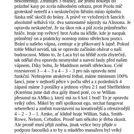
nekomentuji. Zmiňuješ 3 branky, ale jednu doklepl do
prázdné kasy po zcela náhodném odrazu, proti Poolu míč
groteskně netrefil a s neskutečným štěstím místo úplného
fiaska míč skočil do brány. A právě ve vyložených šancích
absolutně selhává viz. dva samostatné nájezdy na Alissona. Je
opravdu neskutečné, že na úkor rok a půl zcela průměrného
hráče, hraje top světový hrot Auba na křídle, kde je naopak
průměrný on a prakticky nonstop mimo střeleckou pozici.
Brání u našeho vápna, centruje a je přikovaný k lajně. Pokud
tohle Mikel nevidí, tak se opravdu začínám obávat o naši
budoucnost. Mimo to, že Laca byl na hřiště zcela zbytečný,
tak udělal dva opravdu nesmyslné a naivní fauly před našim
vápnem. Díky bohu, že Maddison neměl střeleckou. Celé
rozestavení 3 – 4 – 3 a 4 – 3 – 3 pro nás opravdu není
funkční. Nehrajeme atraktivní fotbal, máme minimum 100%
šancí, jsme v nejhorší pětce v počtu střel a z posledních 4
zápasů máme 3 porážky a jedinou výhru 2:1 nad Sheffieldem
(Kterému jsme dali dva góly ihned poté, co se Willian
přesunul na AMko.), který má za 6 kol 1 bod! To je opravdu
velký otřes. Mikel by měl spolknout ego, nechat fungovat
sebereflexi a změnit rozestavení na kreativnější a ofenzivnější
4 – 2 – 3 – 1. Amko, ať klidně hraje Willian, Saka, Smith-
Rowe, Nelson, Ceballos. Prostě tam někoho je třeba zkusit.
Ale prostě musí přijít změna, jinak velice brzy přijde o
podporu fanoušků a to by u mladého manažera byl velký