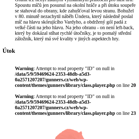
Spoustu míčů jen posunul na okolní hráče a při útoku soupeře
se stahoval do obrany, kde zahušťoval levou stranu. Bohužel
v 80. minutě nezachytil náběh Ündera, který následně poslal
míč na hlavu skórujícího Vardyho, a obdržený gól padá z
velké části na jeho hlavu. Na jeho obranu - on není left-back,
který by dokázal stíhat rychlé útočníky, je to pomalý střední
záložník, který má své kvality v jiných aspektech hry.
Útok
Warning
: Attempt to read property "ID" on null in
/data/5/9/59469624-2353-48db-a5d3-
0a2571207207/gunners.cz/web/wp-
content/themes/gunners/library/class.player.php
on line
20
Warning
: Attempt to read property "ID" on null in
/data/5/9/59469624-2353-48db-a5d3-
0a2571207207/gunners.cz/web/wp-
content/themes/gunners/library/class.player.php
on line
23