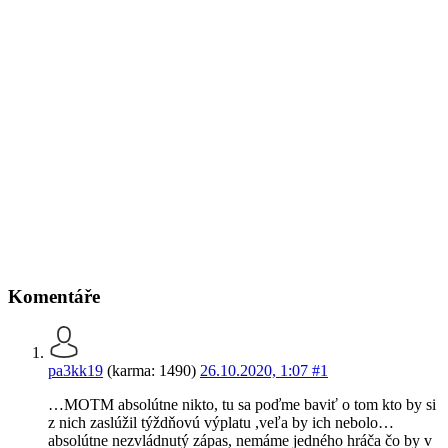
Komentáře
pa3kk19
(karma: 1490)
26.10.2020, 1:07
#1
…MOTM absolútne nikto, tu sa poďme baviť o tom kto by si
z nich zaslúžil týždňovú výplatu ,veľa by ich nebolo…
absolútne nezvládnutý zápas, nemáme jedného hráča čo by v