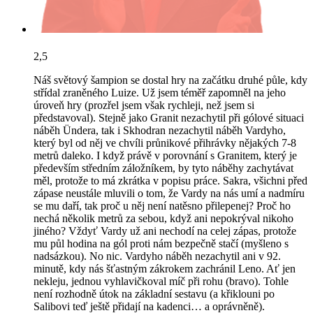
2,5
Náš světový šampion se dostal hry na začátku druhé půle, kdy
střídal zraněného Luize. Už jsem téměř zapomněl na jeho
úroveň hry (prozřel jsem však rychleji, než jsem si
představoval). Stejně jako Granit nezachytil při gólové situaci
náběh Ündera, tak i Skhodran nezachytil náběh Vardyho,
který byl od něj ve chvíli průnikové přihrávky nějakých 7-8
metrů daleko. I když právě v porovnání s Granitem, který je
především středním záložníkem, by tyto náběhy zachytávat
měl, protože to má zkrátka v popisu práce. Sakra, všichni před
zápase neustále mluvili o tom, že Vardy na nás umí a nadmíru
se mu daří, tak proč u něj není natěsno přilepenej? Proč ho
nechá několik metrů za sebou, když ani nepokrýval nikoho
jiného? Vždyť Vardy už ani nechodí na celej zápas, protože
mu půl hodina na gól proti nám bezpečně stačí (myšleno s
nadsázkou). No nic. Vardyho náběh nezachytil ani v 92.
minutě, kdy nás šťastným zákrokem zachránil Leno. Ať jen
nekleju, jednou vyhlavičkoval míč při rohu (bravo). Tohle
není rozhodně útok na základní sestavu (a křiklouni po
Salibovi teď ještě přidají na kadenci… a oprávněně).