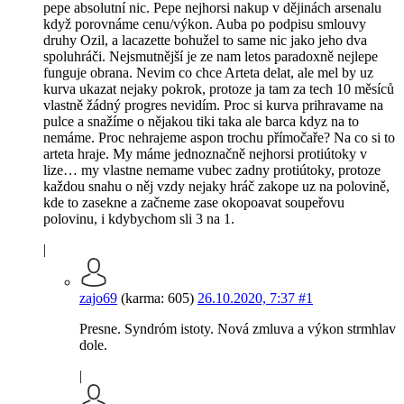
pepe absolutní nic. Pepe nejhorsi nakup v dějinách arsenalu
když porovnáme cenu/výkon. Auba po podpisu smlouvy
druhy Ozil, a lacazette bohužel to same nic jako jeho dva
spoluhráči. Nejsmutnější je ze nam letos paradoxně nejlepe
funguje obrana. Nevim co chce Arteta delat, ale mel by uz
kurva ukazat nejaky pokrok, protoze ja tam za tech 10 měsíců
vlastně žádný progres nevidím. Proc si kurva prihravame na
pulce a snažíme o nějakou tiki taka ale barca kdyz na to
nemáme. Proc nehrajeme aspon trochu přímočaře? Na co si to
arteta hraje. My máme jednoznačně nejhorsi protiútoky v
lize… my vlastne nemame vubec zadny protiútoky, protoze
každou snahu o něj vzdy nejaky hráč zakope uz na polovině,
kde to zasekne a začneme zase okopoavat soupeřovu
polovinu, i kdybychom sli 3 na 1.
|
zajo69
(karma: 605)
26.10.2020, 7:37
#1
Presne. Syndróm istoty. Nová zmluva a výkon strmhlav
dole.
|