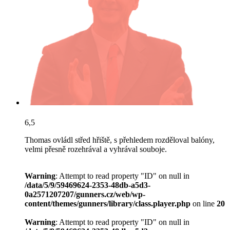
6,5
Thomas ovládl střed hřiště, s přehledem rozděloval balóny,
velmi přesně rozehrával a vyhrával souboje.
Warning
: Attempt to read property "ID" on null in
/data/5/9/59469624-2353-48db-a5d3-
0a2571207207/gunners.cz/web/wp-
content/themes/gunners/library/class.player.php
on line
20
Warning
: Attempt to read property "ID" on null in