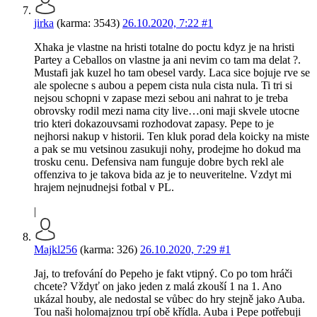
jirka
(karma: 3543)
26.10.2020, 7:22
#1
Xhaka je vlastne na hristi totalne do poctu kdyz je na hristi
Partey a Ceballos on vlastne ja ani nevim co tam ma delat ?.
Mustafi jak kuzel ho tam obesel vardy. Laca sice bojuje rve se
ale spolecne s aubou a pepem cista nula cista nula. Ti tri si
nejsou schopni v zapase mezi sebou ani nahrat to je treba
obrovsky rodil mezi nama city live…oni maji skvele utocne
trio kteri dokazouvsami rozhodovat zapasy. Pepe to je
nejhorsi nakup v historii. Ten kluk porad dela koicky na miste
a pak se mu vetsinou zasukuji nohy, prodejme ho dokud ma
trosku cenu. Defensiva nam funguje dobre bych rekl ale
offenziva to je takova bida az je to neuveritelne. Vzdyt mi
hrajem nejnudnejsi fotbal v PL.
|
Majkl256
(karma: 326)
26.10.2020, 7:29
#1
Jaj, to trefování do Pepeho je fakt vtipný. Co po tom hráči
chcete? Vždyť on jako jeden z malá zkouší 1 na 1. Ano
ukázal houby, ale nedostal se vůbec do hry stejně jako Auba.
Tou naši holomajznou trpí obě křídla. Auba i Pepe potřebuji