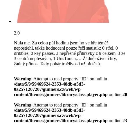
2,0
Nula nic. Za celou půl hodinu jsem ho ve hře téměř
nepostřehl, takže hodnocení pouze řečí statistik: 0 střel, 0
dribbles, 0 key passes, 3 nepřesné přihrávky z 9 celkem, 3 ze
3 centrů nepřesných, 1 UnsTouch,… Žádné oživení hry,
žádný přínos. Tady pohár trpělivosti už přetéká.
Warning
: Attempt to read property "ID" on null in
/data/5/9/59469624-2353-48db-a5d3-
0a2571207207/gunners.cz/web/wp-
content/themes/gunners/library/class.player.php
on line
20
Warning
: Attempt to read property "ID" on null in
/data/5/9/59469624-2353-48db-a5d3-
0a2571207207/gunners.cz/web/wp-
content/themes/gunners/library/class.player.php
on line
23