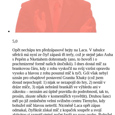
5,0
Opět nechápu ten předzápasové hejty na Lacu. V tabulce
střelců má nyní ze čtyř zápasů tři trefy, což je stejně jako Auba
s Pepém a Nketiahem dohromady (ano, to hovoří i o
prachmizerné formě našich útočníků). I dnes dostal míč za
brankovou čáru, kdy z rohu vyskočil na svůj vzrůst opravdu
vysoko a hlavou z rohu posunul míč k tyči. Gól však nebyl
uznán pro ofsajdové postavení Granita Xhaky (což jsem
dosud nepochopil: 1) nijak se nezapojil do hry, 2) nestál v
dráze míče, 3) nijak nebránil brankáři ve výhledu ani v
zákroku – neznám asi úplně pravidla do podrobností, tak to,
prosím, zkuste někdo v komentářích vysvětlit). Druhou šanci
měl po již zmíněném velmi svižném centru Tiernyho, kdy
bohužel míč hlavou netrefil. Nicméně Laca opět zápas
odmakal, čtyřikrát získal míč z kopaček soupeře a svojí
aktivitou si vynutil stejný počet faulů na svou osobu. Bohužel