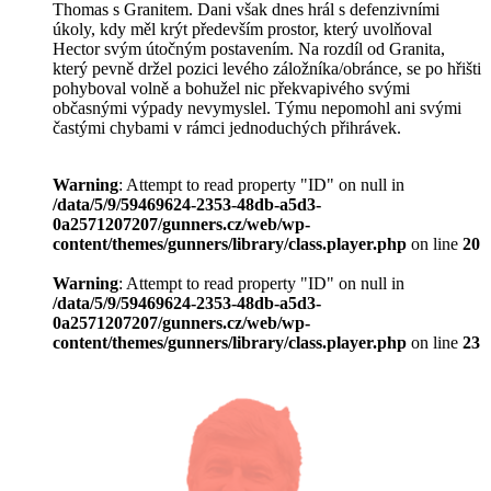
Thomas s Granitem. Dani však dnes hrál s defenzivními
úkoly, kdy měl krýt především prostor, který uvolňoval
Hector svým útočným postavením. Na rozdíl od Granita,
který pevně držel pozici levého záložníka/obránce, se po hřišti
pohyboval volně a bohužel nic překvapivého svými
občasnými výpady nevymyslel. Týmu nepomohl ani svými
častými chybami v rámci jednoduchých přihrávek.
Warning
: Attempt to read property "ID" on null in
/data/5/9/59469624-2353-48db-a5d3-
0a2571207207/gunners.cz/web/wp-
content/themes/gunners/library/class.player.php
on line
20
Warning
: Attempt to read property "ID" on null in
/data/5/9/59469624-2353-48db-a5d3-
0a2571207207/gunners.cz/web/wp-
content/themes/gunners/library/class.player.php
on line
23