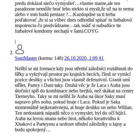
predu dokázal niečo vymyslieť…vlastne mame,ale ten
paradoxne nemôže hrať lebo niekto si mysli,že už na to nema
alebo v tom budú peniaze ?…Kazdopdne sa ti treba
poďakovať ,že si sa vôbec dnes odhodlal spísať tu futbalovú
impotenciu čo predvádzame…tak snáď si nabudúce tie
futbalové kondomy nechajú v šatni.COYG
|
SugiMaster
(karma: 148)
26.10.2020, 1:09
#1
Nelíbí se mi formace kdy jsou střední záložníci roztáhnuti do
šířky a vykrývají prostor po krajních becích, čímž se vytrácí
pozice desítky a všichni jsou vlastně defenzivní. Granit umí
střílet, Partey i Dani taky. Druhá věc je že Laca i Auba jsou
útočníci spíš do kombinace nebo brejků, než skákat na centry
Tierneyho. Taky se mi nelíbí že Auba na úkor Saky musí
napravo přes nohu, pokud hraje i Laca. Pokud je Saka
momentálně nejkreativnejsi, at hraje desítku on nebo Willian.
Ten nedostatek nápadů něco o vymyslet, byl do očí bijící.
Auba na levou stranu nebo hrot, někoho kreativního k
Xhakovi a Parteymu a nedrzet střední záložníky u lajny a
budu spokojený…