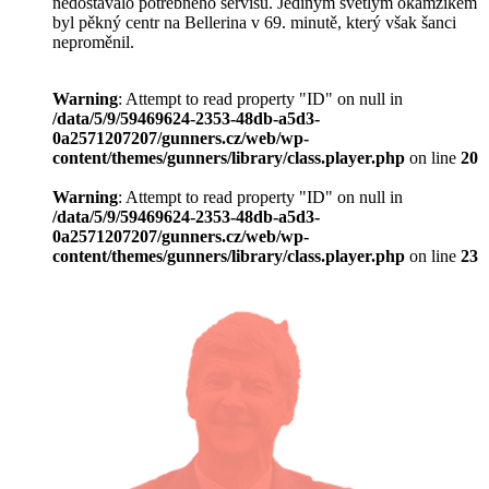
nedostávalo potřebného servisu. Jediným světlým okamžikem
byl pěkný centr na Bellerina v 69. minutě, který však šanci
neproměnil.
Warning
: Attempt to read property "ID" on null in
/data/5/9/59469624-2353-48db-a5d3-
0a2571207207/gunners.cz/web/wp-
content/themes/gunners/library/class.player.php
on line
20
Warning
: Attempt to read property "ID" on null in
/data/5/9/59469624-2353-48db-a5d3-
0a2571207207/gunners.cz/web/wp-
content/themes/gunners/library/class.player.php
on line
23