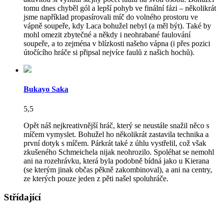
tomu dnes chyběl gól a lepší pohyb ve finální fázi – několikrát
jsme například propasírovali míč do volného prostoru ve
vápně soupeře, kdy Laca bohužel nebyl (a měl být). Také by
mohl omezit zbytečné a někdy i neohrabané faulování
soupeře, a to zejména v blízkosti našeho vápna (i přes pozici
útočícího hráče si připsal nejvíce faulů z našich hochů).
Bukayo Saka
5,5
Opět náš nejkreativnější hráč, který se neustále snažil něco s
míčem vymyslet. Bohužel ho několikrát zastavila technika a
první dotyk s míčem. Párkrát také z úhlu vystřelil, což však
zkušeného Schmeichela nijak neohrozilo. Spoléhat se nemohl
ani na rozehrávku, která byla podobně bídná jako u Kierana
(se kterým jinak občas pěkně zakombinoval), a ani na centry,
ze kterých pouze jeden z pěti našel spoluhráče.
Střídající