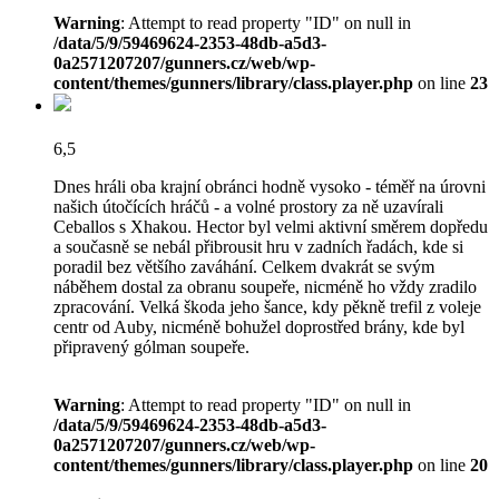
Warning
: Attempt to read property "ID" on null in
/data/5/9/59469624-2353-48db-a5d3-
0a2571207207/gunners.cz/web/wp-
content/themes/gunners/library/class.player.php
on line
23
6,5
Dnes hráli oba krajní obránci hodně vysoko - téměř na úrovni
našich útočících hráčů - a volné prostory za ně uzavírali
Ceballos s Xhakou. Hector byl velmi aktivní směrem dopředu
a současně se nebál přibrousit hru v zadních řadách, kde si
poradil bez většího zaváhání. Celkem dvakrát se svým
náběhem dostal za obranu soupeře, nicméně ho vždy zradilo
zpracování. Velká škoda jeho šance, kdy pěkně trefil z voleje
centr od Auby, nicméně bohužel doprostřed brány, kde byl
připravený gólman soupeře.
Warning
: Attempt to read property "ID" on null in
/data/5/9/59469624-2353-48db-a5d3-
0a2571207207/gunners.cz/web/wp-
content/themes/gunners/library/class.player.php
on line
20