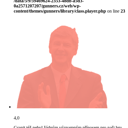
/data/5/9/59469624-2353-48db-a5d3-
0a2571207207/gunners.cz/web/wp-
content/themes/gunners/library/class.player.php
on line
23
4,0
Granit též nebyl žádným významným přínosem pro naši hru.