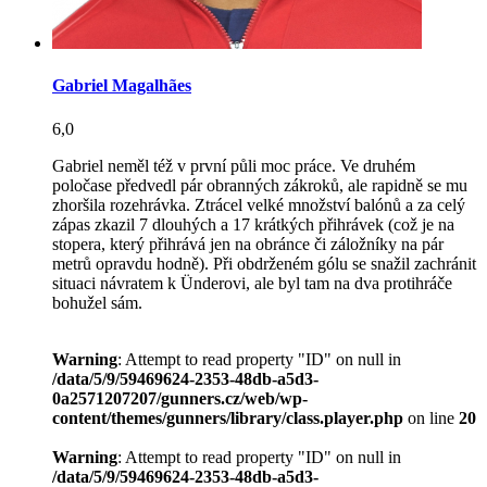
Gabriel Magalhães
6,0
Gabriel neměl též v první půli moc práce. Ve druhém
poločase předvedl pár obranných zákroků, ale rapidně se mu
zhoršila rozehrávka. Ztrácel velké množství balónů a za celý
zápas zkazil 7 dlouhých a 17 krátkých přihrávek (což je na
stopera, který přihrává jen na obránce či záložníky na pár
metrů opravdu hodně). Při obdrženém gólu se snažil zachránit
situaci návratem k Ünderovi, ale byl tam na dva protihráče
bohužel sám.
Warning
: Attempt to read property "ID" on null in
/data/5/9/59469624-2353-48db-a5d3-
0a2571207207/gunners.cz/web/wp-
content/themes/gunners/library/class.player.php
on line
20
Warning
: Attempt to read property "ID" on null in
/data/5/9/59469624-2353-48db-a5d3-