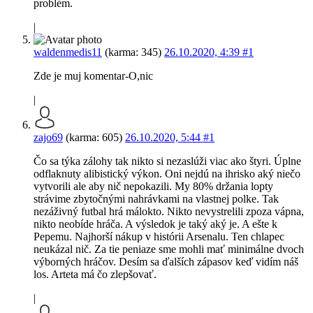
problém.
|
waldenmedis11
(karma: 345)
26.10.2020, 4:39
#1
Zde je muj komentar-O,nic
|
zajo69
(karma: 605)
26.10.2020, 5:44
#1
Čo sa týka zálohy tak nikto si nezaslúži viac ako štyri. Úplne
odflaknuty alibistický výkon. Oni nejdú na ihrisko aký niečo
vytvorili ale aby nič nepokazili. My 80% držania lopty
strávime zbytočnými nahrávkami na vlastnej polke. Tak
nezáživný futbal hrá málokto. Nikto nevystrelili zpoza vápna,
nikto neobíde hráča. A výsledok je taký aký je. A ešte k
Pepemu. Najhorší nákup v histórii Arsenalu. Ten chlapec
neukázal nič. Za tie peniaze sme mohli mať minimálne dvoch
výborných hráčov. Desím sa ďalších zápasov keď vidím náš
los. Arteta má čo zlepšovať.
|