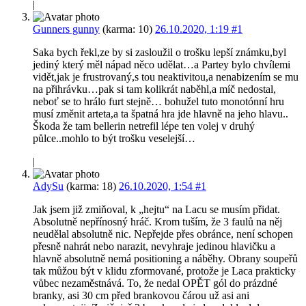
|
Gunners gunny
(karma: 10)
26.10.2020, 1:19
#1
Saka bych řekl,ze by si zasloužil o trošku lepší známku,byl
jediný který měl nápad něco udělat…a Partey bylo chvílemi
vidět,jak je frustrovaný,s tou neaktivitou,a nenabizením se mu
na přihrávku…pak si tam kolikrát naběhl,a míč nedostal,
neboť se to hrálo furt stejně… bohužel tuto monotónní hru
musí změnit arteta,a ta špatná hra jde hlavně na jeho hlavu..
Škoda že tam bellerin netrefil lépe ten volej v druhý
půlce..mohlo to být trošku veselejší…
|
AdySu
(karma: 18)
26.10.2020, 1:54
#1
Jak jsem již zmiňoval, k „hejtu“ na Lacu se musím přidat.
Absolutně nepřínosný hráč. Krom tuším, že 3 faulů na něj
neudělal absolutně nic. Nepřejde přes obránce, není schopen
přesně nahrát nebo narazit, nevyhraje jedinou hlavičku a
hlavně absolutně nemá positioning a náběhy. Obrany soupeřů
tak můžou být v klidu zformované, protože je Laca prakticky
vůbec nezaměstnává. To, že nedal OPĚT gól do prázdné
branky, asi 30 cm před brankovou čárou už asi ani