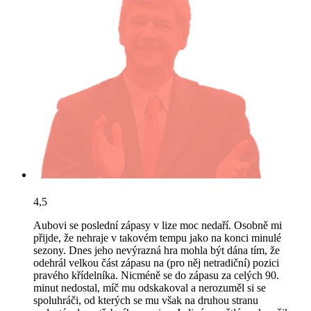
4,5
Aubovi se poslední zápasy v lize moc nedaří. Osobně mi
přijde, že nehraje v takovém tempu jako na konci minulé
sezony. Dnes jeho nevýrazná hra mohla být dána tím, že
odehrál velkou část zápasu na (pro něj netradiční) pozici
pravého křídelníka. Nicméně se do zápasu za celých 90.
minut nedostal, míč mu odskakoval a nerozuměl si se
spoluhráči, od kterých se mu však na druhou stranu