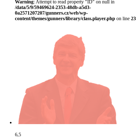
Warning
: Attempt to read property "ID" on null in
/data/5/9/59469624-2353-48db-a5d3-
0a2571207207/gunners.cz/web/wp-
content/themes/gunners/library/class.player.php
on line
23
6,5