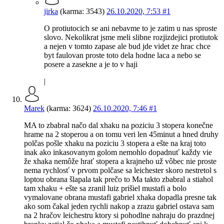
jirka
(karma: 3543)
26.10.2020, 7:53
#1
O protiutocich se ani nebavme to je zatim u nas sproste
slovo. Nekolikrat jsme meli slibne rozjizdejici protiutok
a nejen v tomto zapase ale bud jde videt ze hrac chce
byt faulovan proste toto dela hodne laca a nebo se
posere a zasekne a je to v haji
|
Marek
(karma: 3624)
26.10.2020, 7:46
#1
MA to zbabral načo dal xhaku na poziciu 3 stopera konečne
hrame na 2 stoperou a on tomu veri len 45minut a hned druhy
polčas pošle xhaku na poziciu 3 stopera a ešte na kraj toto
inak ako inkasovanym golom nemohlo dopadnuť každy vie
že xhaka nemôže hrať stopera a krajneho už vôbec nie proste
nema rychlosť v prvom polčase sa leichester skoro nestretol s
loptou obrana šlapala tak prečo to Ma takto zbabral a stiahol
tam xhaku + ešte sa zranil luiz prišiel mustafi a bolo
vymalovane obrana mustafi gabriel xhaka dopadla presne tak
ako som čakal jeden rychli nakop a zrazu gabriel ostava sam
na 2 hračov leichestru ktory si pohodlne nahraju do prazdnej