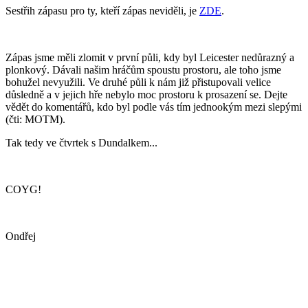
Sestřih zápasu pro ty, kteří zápas neviděli, je
ZDE
.
Zápas jsme měli zlomit v první půli, kdy byl Leicester nedůrazný a
plonkový. Dávali našim hráčům spoustu prostoru, ale toho jsme
bohužel nevyužili. Ve druhé půli k nám již přistupovali velice
důsledně a v jejich hře nebylo moc prostoru k prosazení se. Dejte
vědět do komentářů, kdo byl podle vás tím jednookým mezi slepými
(čti: MOTM).
Tak tedy ve čtvrtek s Dundalkem...
COYG!
Ondřej