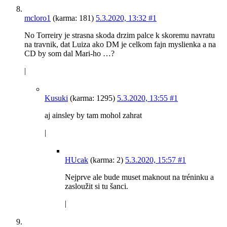
mcloro1
(karma: 181)
5.3.2020, 13:32
#1
No Torreiry je strasna skoda drzim palce k skoremu navratu
na travnik, dat Luiza ako DM je celkom fajn myslienka a na
CD by som dal Mari-ho …?
|
Kusuki
(karma: 1295)
5.3.2020, 13:55
#1
aj ainsley by tam mohol zahrat
|
HUcak
(karma: 2)
5.3.2020, 15:57
#1
Nejprve ale bude muset maknout na tréninku a
zasloužit si tu šanci.
|