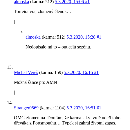
almoska
(karma: 512)
5.3.2020, 15:06
#1
Torreira vraj zlomený členok…
|
almoska
(karma: 512)
5.3.2020, 15:28
#1
Nedopísalo mi to – out celú sezónu.
|
Michal Vereš
(karma: 159)
5.3.2020, 16:16
#1
Možná šance pro AMN
|
Stranger0569
(karma: 1104)
5.3.2020, 16:51
#1
OMG zlomenina. Doufám, že karma taky tvrdě udeří toho
dřeváka z Portsmouthu… Týpek si zahrál životní zápas.