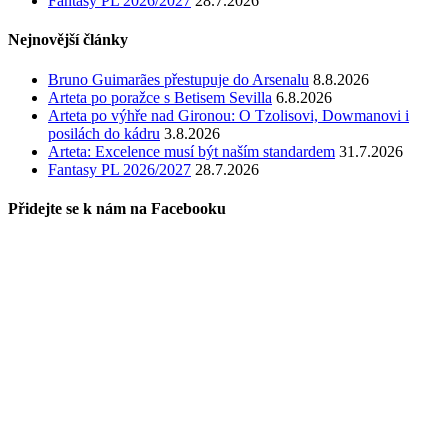
Fantasy PL 2026/2027
28.7.2026
Nejnovější články
Bruno Guimarães přestupuje do Arsenalu
8.8.2026
Arteta po poražce s Betisem Sevilla
6.8.2026
Arteta po výhře nad Gironou: O Tzolisovi, Dowmanovi i
posilách do kádru
3.8.2026
Arteta: Excelence musí být naším standardem
31.7.2026
Fantasy PL 2026/2027
28.7.2026
Přidejte se k nám na Facebooku