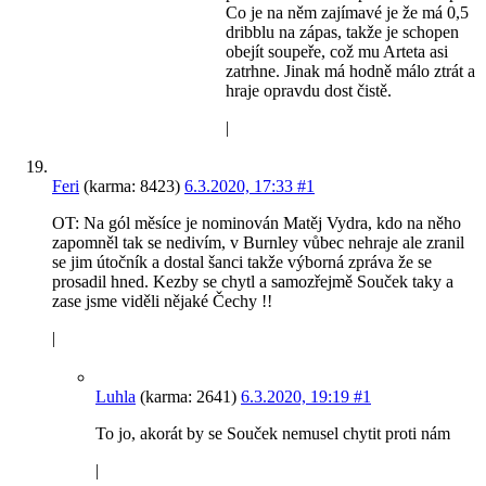
Co je na něm zajímavé je že má 0,5
dribblu na zápas, takže je schopen
obejít soupeře, což mu Arteta asi
zatrhne. Jinak má hodně málo ztrát a
hraje opravdu dost čistě.
|
Feri
(karma: 8423)
6.3.2020, 17:33
#1
OT: Na gól měsíce je nominován Matěj Vydra, kdo na něho
zapomněl tak se nedivím, v Burnley vůbec nehraje ale zranil
se jim útočník a dostal šanci takže výborná zpráva že se
prosadil hned. Kezby se chytl a samozřejmě Souček taky a
zase jsme viděli nějaké Čechy !!
|
Luhla
(karma: 2641)
6.3.2020, 19:19
#1
To jo, akorát by se Souček nemusel chytit proti nám
|