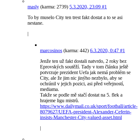
masly
(karma: 2739)
5.3.2020, 23:09
#1
To by muselo City ten trest fakt dostat a to se asi
nestane.
|
marcosinos
(karma: 442)
6.3.2020, 0:47
#1
Jenže ten už fakt dostali natvrdo, 2 roky bez
Eprovských soutěží. Tady v tom článku ještě
potvrzuje prezident Uefa jak nemá problém se
City, ale že jim nic jinýho nezbylo, aby se
ochránil v jejich pozici, asi před veřejností,
mediama.
Takže se podle mě stačí dostat na 5. flek a
hrajeme ligu mistrů.
https://www.dailymail.co.uk/sport/football/article-
8079627/UEFA-president-Alexander-Ceferin-
insists-Manchester-City-valued-asset.html
|