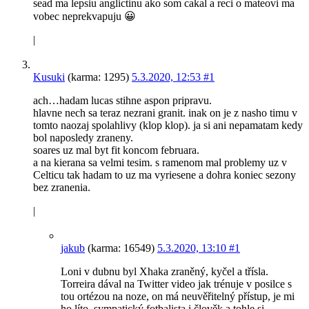
sead ma lepsiu anglictinu ako som cakal a reci o mateovi ma
vobec neprekvapuju 😀
|
Kusuki
(karma: 1295)
5.3.2020, 12:53
#1
ach…hadam lucas stihne aspon pripravu.
hlavne nech sa teraz nezrani granit. inak on je z nasho timu v
tomto naozaj spolahlivy (klop klop). ja si ani nepamatam kedy
bol naposledy zraneny.
soares uz mal byt fit koncom februara.
a na kierana sa velmi tesim. s ramenom mal problemy uz v
Celticu tak hadam to uz ma vyriesene a dohra koniec sezony
bez zranenia.
|
jakub
(karma: 16549)
5.3.2020, 13:10
#1
Loni v dubnu byl Xhaka zraněný, kyčel a třísla.
Torreira dával na Twitter video jak trénuje v posilce s
tou ortézou na noze, on má neuvěřitelný přístup, je mi
ho líto, sympatický fotbalista i člověk a tohle si