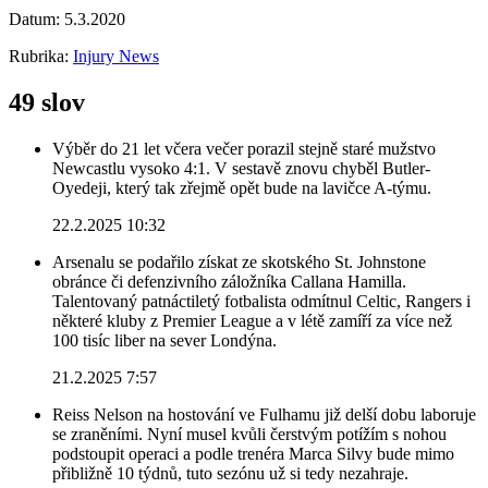
Datum:
5.3.2020
Rubrika:
Injury News
49 slov
Výběr do 21 let včera večer porazil stejně staré mužstvo
Newcastlu vysoko 4:1. V sestavě znovu chyběl Butler-
Oyedeji, který tak zřejmě opět bude na lavičce A-týmu.
22.2.2025 10:32
Arsenalu se podařilo získat ze skotského St. Johnstone
obránce či defenzivního záložníka Callana Hamilla.
Talentovaný patnáctiletý fotbalista odmítnul Celtic, Rangers i
některé kluby z Premier League a v létě zamíří za více než
100 tisíc liber na sever Londýna.
21.2.2025 7:57
Reiss Nelson na hostování ve Fulhamu již delší dobu laboruje
se zraněními. Nyní musel kvůli čerstvým potížím s nohou
podstoupit operaci a podle trenéra Marca Silvy bude mimo
přibližně 10 týdnů, tuto sezónu už si tedy nezahraje.