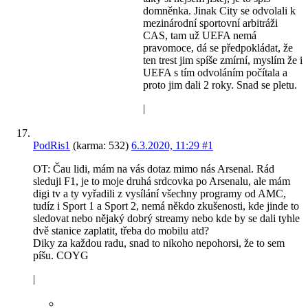
domněnka. Jinak City se odvolali k
mezinárodní sportovní arbitráži
CAS, tam už UEFA nemá
pravomoce, dá se předpokládat, že
ten trest jim spíše zmírní, myslím že i
UEFA s tím odvoláním počítala a
proto jim dali 2 roky. Snad se pletu.
|
PodRis1
(karma: 532)
6.3.2020, 11:29
#1
OT: Čau lidi, mám na vás dotaz mimo nás Arsenal. Rád
sleduji F1, je to moje druhá srdcovka po Arsenalu, ale mám
digi tv a ty vyřadili z vysílání všechny programy od AMC,
tudíz i Sport 1 a Sport 2, nemá někdo zkušenosti, kde jinde to
sledovat nebo nějaký dobrý streamy nebo kde by se dali tyhle
dvě stanice zaplatit, třeba do mobilu atd?
Diky za každou radu, snad to nikoho nepohorsi, že to sem
píšu. COYG
|