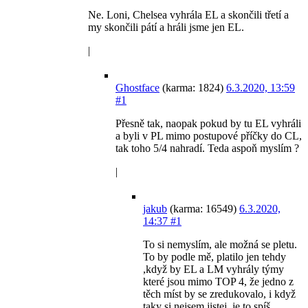
Ne. Loni, Chelsea vyhrála EL a skončili třetí a
my skončili pátí a hráli jsme jen EL.
|
Ghostface
(karma: 1824)
6.3.2020, 13:59
#1
Přesně tak, naopak pokud by tu EL vyhráli
a byli v PL mimo postupové příčky do CL,
tak toho 5/4 nahradí. Teda aspoň myslím ?
|
jakub
(karma: 16549)
6.3.2020,
14:37
#1
To si nemyslím, ale možná se pletu.
To by podle mě, platilo jen tehdy
,když by EL a LM vyhrály týmy
které jsou mimo TOP 4, že jedno z
těch míst by se zredukovalo, i když
taky si nejsem jistej, je to spíš