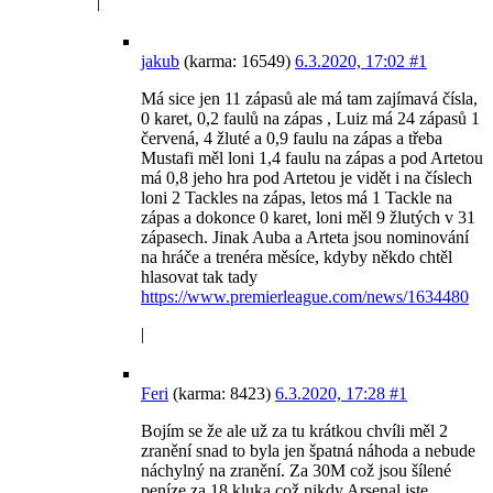
|
jakub
(karma: 16549)
6.3.2020, 17:02
#1
Má sice jen 11 zápasů ale má tam zajímavá čísla,
0 karet, 0,2 faulů na zápas , Luiz má 24 zápasů 1
červená, 4 žluté a 0,9 faulu na zápas a třeba
Mustafi měl loni 1,4 faulu na zápas a pod Artetou
má 0,8 jeho hra pod Artetou je vidět i na číslech
loni 2 Tackles na zápas, letos má 1 Tackle na
zápas a dokonce 0 karet, loni měl 9 žlutých v 31
zápasech. Jinak Auba a Arteta jsou nominování
na hráče a trenéra měsíce, kdyby někdo chtěl
hlasovat tak tady
https://www.premierleague.com/news/1634480
|
Feri
(karma: 8423)
6.3.2020, 17:28
#1
Bojím se že ale už za tu krátkou chvíli měl 2
zranění snad to byla jen špatná náhoda a nebude
náchylný na zranění. Za 30M což jsou šílené
peníze za 18 kluka což nikdy Arsenal jste