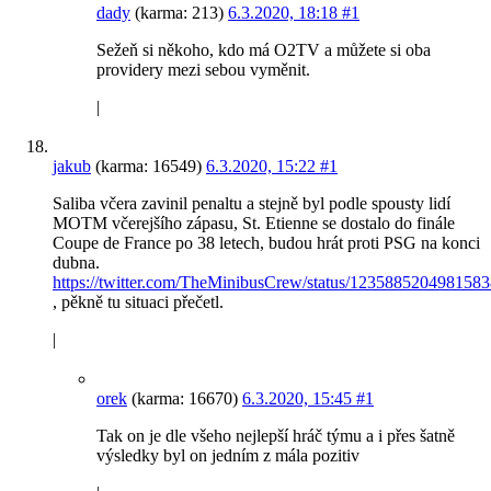
dady
(karma: 213)
6.3.2020, 18:18
#1
Sežeň si někoho, kdo má O2TV a můžete si oba
providery mezi sebou vyměnit.
|
jakub
(karma: 16549)
6.3.2020, 15:22
#1
Saliba včera zavinil penaltu a stejně byl podle spousty lidí
MOTM včerejšího zápasu, St. Etienne se dostalo do finále
Coupe de France po 38 letech, budou hrát proti PSG na konci
dubna.
https://twitter.com/TheMinibusCrew/status/123588520498158
, pěkně tu situaci přečetl.
|
orek
(karma: 16670)
6.3.2020, 15:45
#1
Tak on je dle všeho nejlepší hráč týmu a i přes šatně
výsledky byl on jedním z mála pozitiv