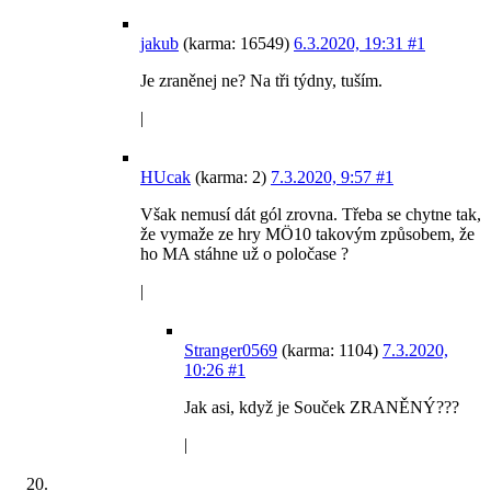
jakub
(karma: 16549)
6.3.2020, 19:31
#1
Je zraněnej ne? Na tři týdny, tuším.
|
HUcak
(karma: 2)
7.3.2020, 9:57
#1
Však nemusí dát gól zrovna. Třeba se chytne tak,
že vymaže ze hry MÖ10 takovým způsobem, že
ho MA stáhne už o poločase ?
|
Stranger0569
(karma: 1104)
7.3.2020,
10:26
#1
Jak asi, když je Souček ZRANĚNÝ???
|