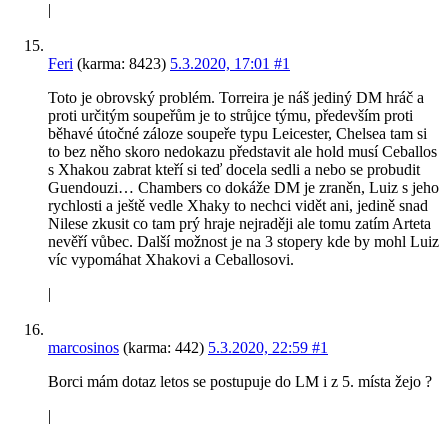
|
Feri
(karma: 8423)
5.3.2020, 17:01
#1
Toto je obrovský problém. Torreira je náš jediný DM hráč a
proti určitým soupeřům je to strůjce týmu, především proti
běhavé útočné záloze soupeře typu Leicester, Chelsea tam si
to bez něho skoro nedokazu představit ale hold musí Ceballos
s Xhakou zabrat kteří si teď docela sedli a nebo se probudit
Guendouzi… Chambers co dokáže DM je zraněn, Luiz s jeho
rychlosti a ještě vedle Xhaky to nechci vidět ani, jedině snad
Nilese zkusit co tam prý hraje nejraději ale tomu zatím Arteta
nevěří vůbec. Další možnost je na 3 stopery kde by mohl Luiz
víc vypomáhat Xhakovi a Ceballosovi.
|
marcosinos
(karma: 442)
5.3.2020, 22:59
#1
Borci mám dotaz letos se postupuje do LM i z 5. místa žejo ?
|