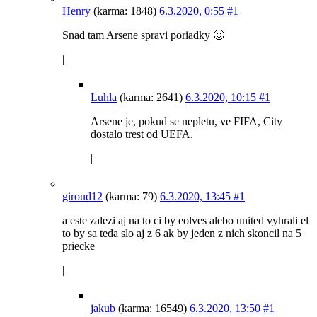
Henry
(karma: 1848)
6.3.2020, 0:55
#1
Snad tam Arsene spravi poriadky 🙂
|
Luhla
(karma: 2641)
6.3.2020, 10:15
#1
Arsene je, pokud se nepletu, ve FIFA, City
dostalo trest od UEFA.
|
giroud12
(karma: 79)
6.3.2020, 13:45
#1
a este zalezi aj na to ci by eolves alebo united vyhrali el
to by sa teda slo aj z 6 ak by jeden z nich skoncil na 5
priecke
|
jakub
(karma: 16549)
6.3.2020, 13:50
#1