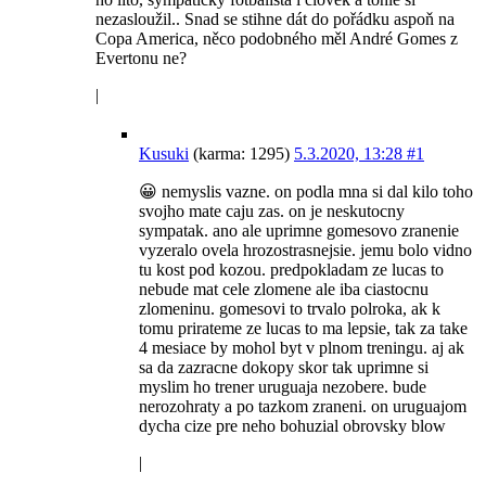
nezasloužil.. Snad se stihne dát do pořádku aspoň na
Copa America, něco podobného měl André Gomes z
Evertonu ne?
|
Kusuki
(karma: 1295)
5.3.2020, 13:28
#1
😀 nemyslis vazne. on podla mna si dal kilo toho
svojho mate caju zas. on je neskutocny
sympatak. ano ale uprimne gomesovo zranenie
vyzeralo ovela hrozostrasnejsie. jemu bolo vidno
tu kost pod kozou. predpokladam ze lucas to
nebude mat cele zlomene ale iba ciastocnu
zlomeninu. gomesovi to trvalo polroka, ak k
tomu prirateme ze lucas to ma lepsie, tak za take
4 mesiace by mohol byt v plnom treningu. aj ak
sa da zazracne dokopy skor tak uprimne si
myslim ho trener uruguaja nezobere. bude
nerozohraty a po tazkom zraneni. on uruguajom
dycha cize pre neho bohuzial obrovsky blow
|