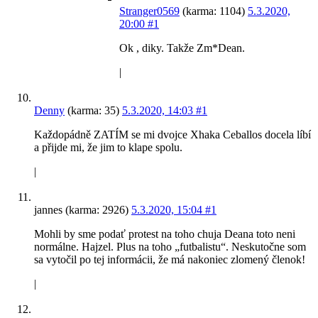
Stranger0569
(karma: 1104)
5.3.2020,
20:00
#1
Ok , diky. Takže Zm*Dean.
|
Denny
(karma: 35)
5.3.2020, 14:03
#1
Každopádně ZATÍM se mi dvojce Xhaka Ceballos docela líbí
a přijde mi, že jim to klape spolu.
|
jannes (karma: 2926)
5.3.2020, 15:04
#1
Mohli by sme podať protest na toho chuja Deana toto neni
normálne. Hajzel. Plus na toho „futbalistu“. Neskutočne som
sa vytočil po tej informácii, že má nakoniec zlomený členok!
|