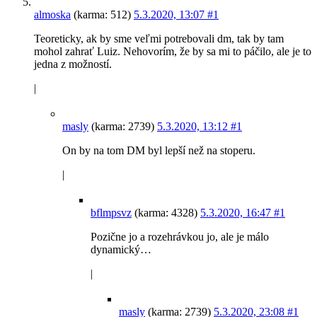
almoska
(karma: 512)
5.3.2020, 13:07
#1
Teoreticky, ak by sme veľmi potrebovali dm, tak by tam
mohol zahrať Luiz. Nehovorím, že by sa mi to páčilo, ale je to
jedna z možností.
|
masly
(karma: 2739)
5.3.2020, 13:12
#1
On by na tom DM byl lepší než na stoperu.
|
bflmpsvz
(karma: 4328)
5.3.2020, 16:47
#1
Pozične jo a rozehrávkou jo, ale je málo
dynamický…
|
masly
(karma: 2739)
5.3.2020, 23:08
#1