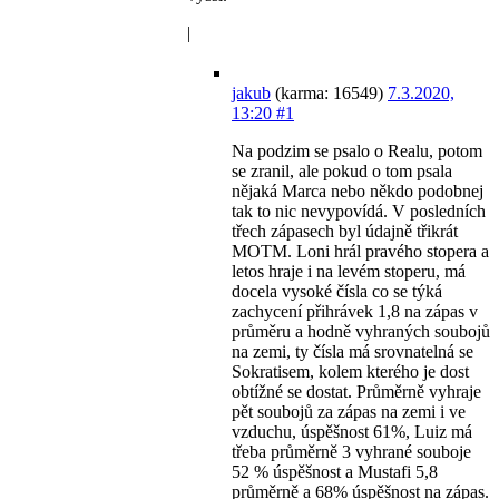
|
jakub
(karma: 16549)
7.3.2020,
13:20
#1
Na podzim se psalo o Realu, potom
se zranil, ale pokud o tom psala
nějaká Marca nebo někdo podobnej
tak to nic nevypovídá. V posledních
třech zápasech byl údajně třikrát
MOTM. Loni hrál pravého stopera a
letos hraje i na levém stoperu, má
docela vysoké čísla co se týká
zachycení přihrávek 1,8 na zápas v
průměru a hodně vyhraných soubojů
na zemi, ty čísla má srovnatelná se
Sokratisem, kolem kterého je dost
obtížné se dostat. Průměrně vyhraje
pět soubojů za zápas na zemi i ve
vzduchu, úspěšnost 61%, Luiz má
třeba průměrně 3 vyhrané souboje
52 % úspěšnost a Mustafi 5,8
průměrně a 68% úspěšnost na zápas.