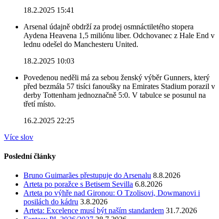
18.2.2025 15:41
Arsenal údajně obdrží za prodej osmnáctiletého stopera
Aydena Heavena 1,5 miliónu liber. Odchovanec z Hale End v
lednu odešel do Manchesteru United.
18.2.2025 10:03
Povedenou neděli má za sebou ženský výběr Gunners, který
před bezmála 57 tisíci fanoušky na Emirates Stadium porazil v
derby Tottenham jednoznačně 5:0. V tabulce se posunul na
třetí místo.
16.2.2025 22:25
Více slov
Poslední články
Bruno Guimarães přestupuje do Arsenalu
8.8.2026
Arteta po poražce s Betisem Sevilla
6.8.2026
Arteta po výhře nad Gironou: O Tzolisovi, Dowmanovi i
posilách do kádru
3.8.2026
Arteta: Excelence musí být naším standardem
31.7.2026