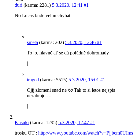
duri
(karma: 2281)
5.3.2020, 12:41
#1
No Lucas bude velmi chybat
|
smeta
(karma: 202)
5.3.2020, 12:46
#1
To jo, hlavně ať se dá pořádně dohromady
|
traged
(karma: 5515)
5.3.2020, 15:01
#1
Ojjj zlomeni snad ne 🙁 Tak to si letos nejspis
nezahraje….
|
Kusuki
(karma: 1295)
5.3.2020, 12:47
#1
trosku OT :
http://www.youtube.com/watch?v=Pjjbem0UIms