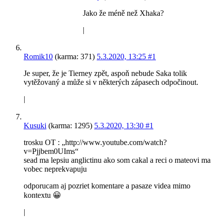
Jako že méně než Xhaka?
|
Romik10
(karma: 371)
5.3.2020, 13:25
#1
Je super, že je Tierney zpět, aspoň nebude Saka tolik
vytěžovaný a může si v některých zápasech odpočinout.
|
Kusuki
(karma: 1295)
5.3.2020, 13:30
#1
trosku OT : „http://www.youtube.com/watch?
v=Pjjbem0UIms“
sead ma lepsiu anglictinu ako som cakal a reci o mateovi ma
vobec neprekvapuju
odporucam aj pozriet komentare a pasaze videa mimo
kontextu 😀
|