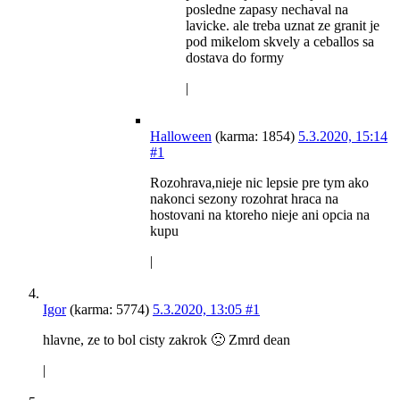
posledne zapasy nechaval na
lavicke. ale treba uznat ze granit je
pod mikelom skvely a ceballos sa
dostava do formy
|
Halloween
(karma: 1854)
5.3.2020, 15:14
#1
Rozohrava,nieje nic lepsie pre tym ako
nakonci sezony rozohrat hraca na
hostovani na ktoreho nieje ani opcia na
kupu
|
Igor
(karma: 5774)
5.3.2020, 13:05
#1
hlavne, ze to bol cisty zakrok 🙁 Zmrd dean
|