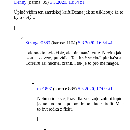
Denny
(karma: 35)
5.3.2020, 13:54
#1
Úplně vidím ten zmrdskej ksift Deana jak se ušklebuje že to
bylo čistý ..
|
Stranger0569
(karma: 1104)
5.3.2020, 16:54
#1
Tak ono to bylo čisté, ale přehnaně tvrdé. Nevím jak
jsou nastaveny pravidla. Ten hráč se chtěl předvést a
Torreiru asi nechtěl zranit. I tak je to pro mě magor.
|
mc1897
(karma: 885)
5.3.2020, 17:09
#1
Nebolo to ciste, Pravidla zakazuju zobrat loptu
jednou nohou a potom druhou hraca trafit. Mala
to byt redka z fleku.
|