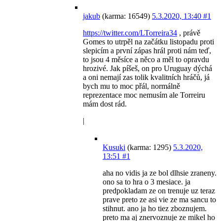
jakub
(karma: 16549)
5.3.2020, 13:40
#1
https://twitter.com/LTorreira34
, právě
Gomes to utrpěl na začátku listopadu proti
slepicím a první zápas hrál proti nám teď,
to jsou 4 měsíce a něco a měl to opravdu
hrozivé. Jak píšeš, on pro Uruguay dýchá
a oni nemají zas tolik kvalitních hráčů, já
bych mu to moc přál, normálně
reprezentace moc nemusím ale Torreiru
mám dost rád.
|
Kusuki
(karma: 1295)
5.3.2020,
13:51
#1
aha no vidis ja ze bol dlhsie zraneny.
ono sa to hra o 3 mesiace. ja
predpokladam ze on trenuje uz teraz
prave preto ze asi vie ze ma sancu to
stihnut. ano ja ho tiez zboznujem.
preto ma aj znervoznuje ze mikel ho