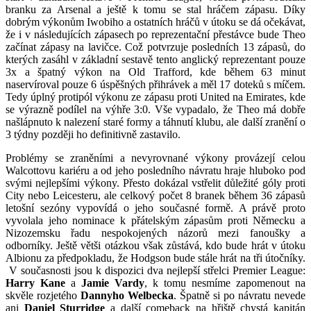
branku za Arsenal a ještě k tomu se stal hráčem zápasu. Díky
dobrým výkonům Iwobiho a ostatních hráčů v útoku se dá očekávat,
že i v následujících zápasech po reprezentační přestávce bude Theo
začínat zápasy na lavičce. Což potvrzuje posledních 13 zápasů, do
kterých zasáhl v základní sestavě tento anglický reprezentant pouze
3x a špatný výkon na Old Trafford, kde během 63 minut
naservíroval pouze 6 úspěšných přihrávek a měl 17 doteků s míčem.
Tedy úplný protipól výkonu ze zápasu proti United na Emirates, kde
se výrazně podílel na výhře 3:0. Vše vypadalo, že Theo má dobře
našlápnuto k nalezení staré formy a táhnutí klubu, ale další zranění o
3 týdny později ho definitivně zastavilo.
Problémy se zraněními a nevyrovnané výkony provázejí celou
Walcottovu kariéru a od jeho posledního návratu hraje hluboko pod
svými nejlepšími výkony. Přesto dokázal vstřelit důležité góly proti
City nebo Leicesteru, ale celkový počet 8 branek během 36 zápasů
letošní sezóny vypovídá o jeho současné formě. A právě proto
vyvolala jeho nominace k přátelským zápasům proti Německu a
Nizozemsku řadu nespokojených názorů mezi fanoušky a
odborníky. Ještě větši otázkou však zůstává, kdo bude hrát v útoku
Albionu za předpokladu, že Hodgson bude stále hrát na tři útočníky.
V současnosti jsou k dispozici dva nejlepší střelci Premier League:
Harry Kane
a
Jamie Vardy
, k tomu nesmíme zapomenout na
skvěle rozjetého
Dannyho Welbecka
. Špatně si po návratu nevede
ani
Daniel Sturridge
a další comeback na hřiště chystá kapitán