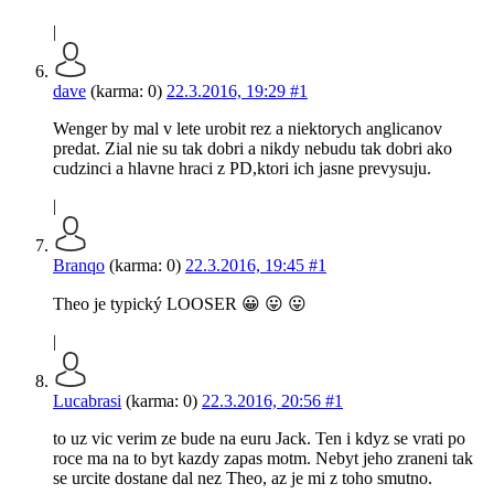
|
dave
(karma: 0)
22.3.2016, 19:29
#1
Wenger by mal v lete urobit rez a niektorych anglicanov
predat. Zial nie su tak dobri a nikdy nebudu tak dobri ako
cudzinci a hlavne hraci z PD,ktori ich jasne prevysuju.
|
Branqo
(karma: 0)
22.3.2016, 19:45
#1
Theo je typický LOOSER 😀 😛 😛
|
Lucabrasi
(karma: 0)
22.3.2016, 20:56
#1
to uz vic verim ze bude na euru Jack. Ten i kdyz se vrati po
roce ma na to byt kazdy zapas motm. Nebyt jeho zraneni tak
se urcite dostane dal nez Theo, az je mi z toho smutno.