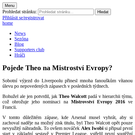
Menu
Prohledat stránku:
Přihlásit se/registrovat
home
News
Sezóna
Blog
Supporters club
Hráči
Pojede Theo na Mistroství Evropy?
Sobotní výjezd do Liverpoolu přinesl mnoha fanouškům vítanou
úlevu po nepovedených zápasech v posledních týdnech.
Bohužel ale jen potvrdil, jak
Theo Walcott
padá v hierarchii týmu,
což ohrožuje jeho nominaci na
Mistrovství Evropy 2016
ve
Francii.
V tomto důležitém zápase, kde Arsenal musel vyhrát, aby si
zachoval naděje na možný zisk titulu, byl Theo Walcott opět pouze
nevyužitý náhradník. To ovšem nováček
Alex Iwobi
si připsal první
start v základní sestavě v Premier League, vstřelil první soutěžní