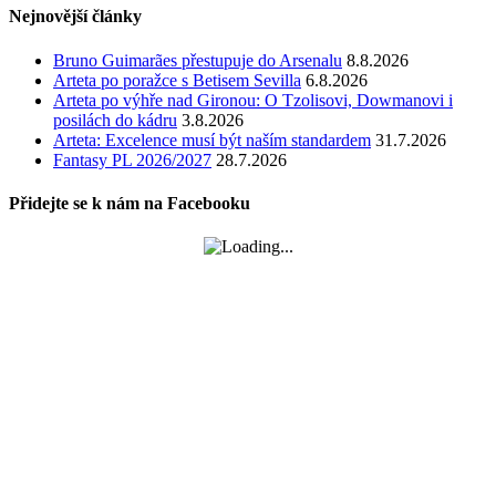
Nejnovější články
Bruno Guimarães přestupuje do Arsenalu
8.8.2026
Arteta po poražce s Betisem Sevilla
6.8.2026
Arteta po výhře nad Gironou: O Tzolisovi, Dowmanovi i
posilách do kádru
3.8.2026
Arteta: Excelence musí být naším standardem
31.7.2026
Fantasy PL 2026/2027
28.7.2026
Přidejte se k nám na Facebooku