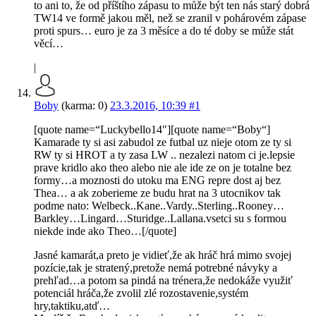
to ani to, že od příštího zápasu to může být ten nás starý dobrá
TW14 ve formě jakou měl, než se zranil v pohárovém zápase
proti spurs… euro je za 3 měsíce a do té doby se může stát
věcí…
|
Boby
(karma: 0)
23.3.2016, 10:39
#1
[quote name=“Luckybello14″][quote name=“Boby“]
Kamarade ty si asi zabudol ze futbal uz nieje otom ze ty si
RW ty si HROT a ty zasa LW .. nezalezi natom ci je.lepsie
prave kridlo ako theo alebo nie ale ide ze on je totalne bez
formy…a moznosti do utoku ma ENG repre dost aj bez
Thea… a ak zoberieme ze budu hrat na 3 utocnikov tak
podme nato: Welbeck..Kane..Vardy..Sterling..Rooney…
Barkley…Lingard…Sturidge..Lallana.vsetci su s formou
niekde inde ako Theo…[/quote]
Jasné kamarát,a preto je vidieť,že ak hráč hrá mimo svojej
pozície,tak je stratený,pretože nemá potrebné návyky a
prehľad…a potom sa pindá na trénera,že nedokáže využiť
potenciál hráča,že zvolil zlé rozostavenie,systém
hry,taktiku,atď…