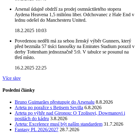
Arsenal údajně obdrží za prodej osmnáctiletého stopera
Aydena Heavena 1,5 miliónu liber. Odchovanec z Hale End v
lednu odešel do Manchesteru United.
18.2.2025 10:03
Povedenou neděli má za sebou ženský výběr Gunners, který
před bezmála 57 tisíci fanoušky na Emirates Stadium porazil v
derby Tottenham jednoznačně 5:0. V tabulce se posunul na
třetí místo.
16.2.2025 22:25
Více slov
Poslední články
Bruno Guimarães přestupuje do Arsenalu
8.8.2026
Arteta po poražce s Betisem Sevilla
6.8.2026
Arteta po výhře nad Gironou: O Tzolisovi, Dowmanovi i
posilách do kádru
3.8.2026
Arteta: Excelence musí být naším standardem
31.7.2026
Fantasy PL 2026/2027
28.7.2026