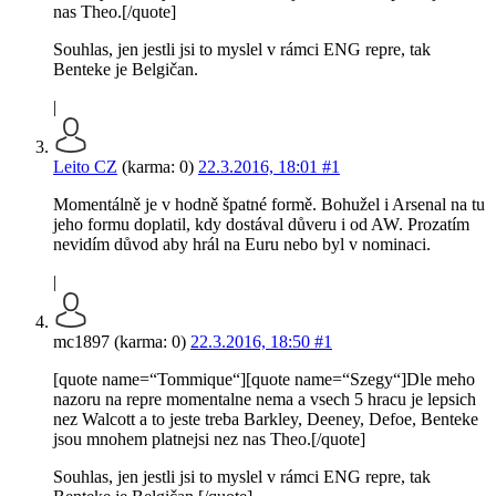
nas Theo.[/quote]
Souhlas, jen jestli jsi to myslel v rámci ENG repre, tak
Benteke je Belgičan.
|
Leito CZ
(karma: 0)
22.3.2016, 18:01
#1
Momentálně je v hodně špatné formě. Bohužel i Arsenal na tu
jeho formu doplatil, kdy dostával důveru i od AW. Prozatím
nevidím důvod aby hrál na Euru nebo byl v nominaci.
|
mc1897 (karma: 0)
22.3.2016, 18:50
#1
[quote name=“Tommique“][quote name=“Szegy“]Dle meho
nazoru na repre momentalne nema a vsech 5 hracu je lepsich
nez Walcott a to jeste treba Barkley, Deeney, Defoe, Benteke
jsou mnohem platnejsi nez nas Theo.[/quote]
Souhlas, jen jestli jsi to myslel v rámci ENG repre, tak