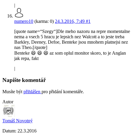
|
numero10
(karma: 0)
24.3.2016, 7:49
#1
[quote name=“Szegy“]Dle meho nazoru na repre momentalne
nema a vsech 5 hracu je lepsich nez Walcott a to jeste treba
Barkley, Deeney, Defoe, Benteke jsou mnohem platnejsi nez
nas Theo.[/quote]
Benteke 😆 😆 😆 az som oplul monitor skoro, to je Anglan
jak repa, fakt
|
Napište komentář
Musíte být
přihlášen
pro přidání komentáře.
Autor
Tomáš Novotný
Datum:
22.3.2016