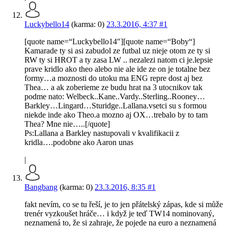
Luckybello14
(karma: 0)
23.3.2016, 4:37
#1
[quote name=“Luckybello14″][quote name=“Boby“]
Kamarade ty si asi zabudol ze futbal uz nieje otom ze ty si
RW ty si HROT a ty zasa LW .. nezalezi natom ci je.lepsie
prave kridlo ako theo alebo nie ale ide ze on je totalne bez
formy…a moznosti do utoku ma ENG repre dost aj bez
Thea… a ak zoberieme ze budu hrat na 3 utocnikov tak
podme nato: Welbeck..Kane..Vardy..Sterling..Rooney…
Barkley…Lingard…Sturidge..Lallana.vsetci su s formou
niekde inde ako Theo.a mozno aj OX…trebalo by to tam
Thea? Mne nie…..[/quote]
Ps:Lallana a Barkley nastupovali v kvalifikacii z
kridla….podobne ako Aaron unas
|
Bangbang
(karma: 0)
23.3.2016, 8:35
#1
fakt nevím, co se tu řeší, je to jen přátelský zápas, kde si může
trenér vyzkoušet hráče… i když je teď TW14 nominovaný,
neznamená to, že si zahraje, že pojede na euro a neznamená