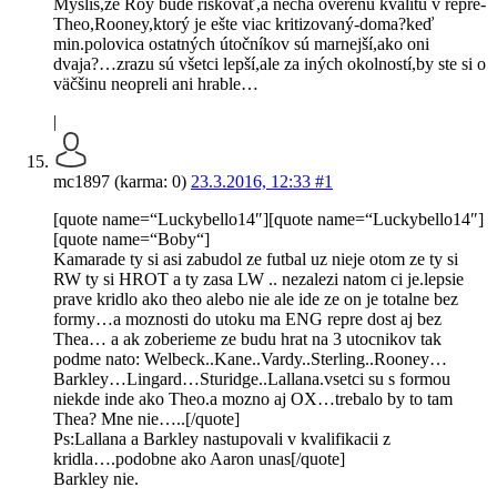
Myslíš,že Roy bude riskovať,a nechá overenú kvalitu v repre-
Theo,Rooney,ktorý je ešte viac kritizovaný-doma?keď
min.polovica ostatných útočníkov sú marnejší,ako oni
dvaja?…zrazu sú všetci lepší,ale za iných okolností,by ste si o
väčšinu neopreli ani hrable…
|
mc1897 (karma: 0)
23.3.2016, 12:33
#1
[quote name=“Luckybello14″][quote name=“Luckybello14″]
[quote name=“Boby“]
Kamarade ty si asi zabudol ze futbal uz nieje otom ze ty si
RW ty si HROT a ty zasa LW .. nezalezi natom ci je.lepsie
prave kridlo ako theo alebo nie ale ide ze on je totalne bez
formy…a moznosti do utoku ma ENG repre dost aj bez
Thea… a ak zoberieme ze budu hrat na 3 utocnikov tak
podme nato: Welbeck..Kane..Vardy..Sterling..Rooney…
Barkley…Lingard…Sturidge..Lallana.vsetci su s formou
niekde inde ako Theo.a mozno aj OX…trebalo by to tam
Thea? Mne nie…..[/quote]
Ps:Lallana a Barkley nastupovali v kvalifikacii z
kridla….podobne ako Aaron unas[/quote]
Barkley nie.