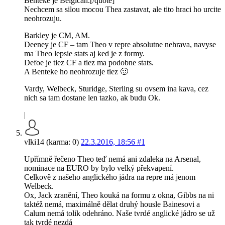
Benteke je Belgičan.[/quote]
Nechcem sa silou mocou Thea zastavat, ale tito hraci ho urcite
neohrozuju.
Barkley je CM, AM.
Deeney je CF – tam Theo v repre absolutne nehrava, navyse
ma Theo lepsie stats aj ked je z formy.
Defoe je tiez CF a tiez ma podobne stats.
A Benteke ho neohrozuje tiez 🙂
Vardy, Welbeck, Sturidge, Sterling su ovsem ina kava, cez
nich sa tam dostane len tazko, ak budu Ok.
|
vlki14 (karma: 0)
22.3.2016, 18:56
#1
Upřímně řečeno Theo teď nemá ani zdaleka na Arsenal,
nominace na EURO by bylo velký překvapení.
Celkově z našeho anglického jádra na repre má jenom
Welbeck.
Ox, Jack zranění, Theo kouká na formu z okna, Gibbs na ni
taktéž nemá, maximálně dělat druhý housle Bainesovi a
Calum nemá tolik odehráno. Naše tvrdé anglické jádro se už
tak tvrdé nezdá