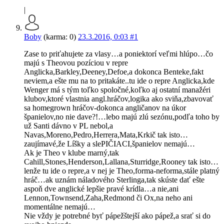
|
Boby
(karma: 0)
23.3.2016, 0:03
#1
Zase to priťahujete za vlasy…a poniektorí veľmi hlúpo…čo
majú s Theovou pozíciou v repre
Anglicka,Barkley,Deeney,Defoe,a dokonca Benteke,fakt
neviem,a ešte mu na to pritakáte..tu ide o repre Anglicka,kde
Wenger má s tým toľko spoločné,koľko aj ostatní manažéri
klubov,ktoré vlastnia angl.hráčov,logika ako sviňa,zbavovať
sa homegrown hráčov-dokonca angličanov na úkor
španielov,no nie dave?!…lebo majú zlú sezónu,podľa toho by
už Santi dávno v PL nebol,a
Navas,Moreno,Pedro,Herrera,Mata,Krkič tak isto…
zaujímavé,že Líšky a slePIČIACI,španielov nemajú…
Ak je Theo v klube marný,tak
Cahill,Stones,Henderson,Lallana,Sturridge,Rooney tak isto…
lenže tu ide o repre,a v nej je Theo,forma-neforma,stále platný
hráč…ak uznám náladového Sterlinga,tak skúste dať ešte
aspoň dve anglické lepšie pravé krídla…a nie,ani
Lennon,Townsend,Zaha,Redmond či Ox,na neho ani
momentálne nemajú…
Nie vždy je potrebné byť pápežštejší ako pápež,a srať si do