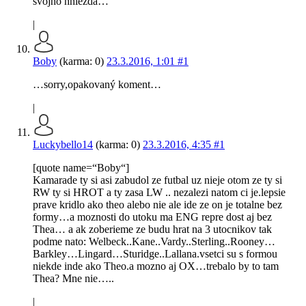
svojho hniezda…
|
Boby
(karma: 0)
23.3.2016, 1:01
#1
…sorry,opakovaný koment…
|
Luckybello14
(karma: 0)
23.3.2016, 4:35
#1
[quote name=“Boby“]
Kamarade ty si asi zabudol ze futbal uz nieje otom ze ty si
RW ty si HROT a ty zasa LW .. nezalezi natom ci je.lepsie
prave kridlo ako theo alebo nie ale ide ze on je totalne bez
formy…a moznosti do utoku ma ENG repre dost aj bez
Thea… a ak zoberieme ze budu hrat na 3 utocnikov tak
podme nato: Welbeck..Kane..Vardy..Sterling..Rooney…
Barkley…Lingard…Sturidge..Lallana.vsetci su s formou
niekde inde ako Theo.a mozno aj OX…trebalo by to tam
Thea? Mne nie…..
|