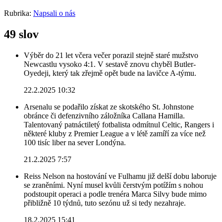
Rubrika:
Napsali o nás
49 slov
Výběr do 21 let včera večer porazil stejně staré mužstvo
Newcastlu vysoko 4:1. V sestavě znovu chyběl Butler-
Oyedeji, který tak zřejmě opět bude na lavičce A-týmu.
22.2.2025 10:32
Arsenalu se podařilo získat ze skotského St. Johnstone
obránce či defenzivního záložníka Callana Hamilla.
Talentovaný patnáctiletý fotbalista odmítnul Celtic, Rangers i
některé kluby z Premier League a v létě zamíří za více než
100 tisíc liber na sever Londýna.
21.2.2025 7:57
Reiss Nelson na hostování ve Fulhamu již delší dobu laboruje
se zraněními. Nyní musel kvůli čerstvým potížím s nohou
podstoupit operaci a podle trenéra Marca Silvy bude mimo
přibližně 10 týdnů, tuto sezónu už si tedy nezahraje.
18.2.2025 15:41