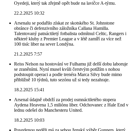
Oyedeji, který tak zřejmě opět bude na lavičce A-týmu.
22.2.2025 10:32
Arsenalu se podařilo získat ze skotského St. Johnstone
obránce či defenzivního záložníka Callana Hamilla.
Talentovaný patnáctiletý fotbalista odmítnul Celtic, Rangers i
některé kluby z Premier League a v létě zamíří za více než
100 tisíc liber na sever Londýna.
21.2.2025 7:57
Reiss Nelson na hostování ve Fulhamu již delší dobu laboruje
se zraněními. Nyní musel kvůli čerstvým potížím s nohou
podstoupit operaci a podle trenéra Marca Silvy bude mimo
přibližně 10 týdnů, tuto sezónu už si tedy nezahraje.
18.2.2025 15:41
Arsenal údajně obdrží za prodej osmnáctiletého stopera
Aydena Heavena 1,5 miliónu liber. Odchovanec z Hale End v
lednu odešel do Manchesteru United.
18.2.2025 10:03
Povedenou neděli má za sebou ženský výběr Gunners, který