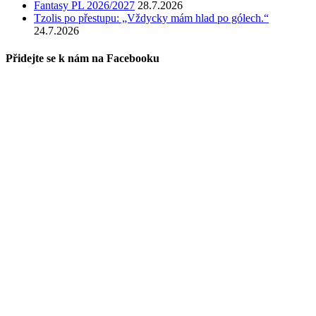
Fantasy PL 2026/2027
28.7.2026
Tzolis po přestupu: „Vždycky mám hlad po gólech.“
24.7.2026
Přidejte se k nám na Facebooku