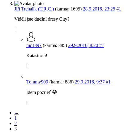
Jiří Trchalík (T.R.C.)
(karma: 1695)
28.9.2016, 23:25
#1
Viděli jste dnešní dresy City?
|
mc1897
(karma: 885)
29.9.2016, 8:20
#1
Katastrofa!
|
Tommy909
(karma: 886)
29.9.2016, 9:37
#1
Idem pozrieť 😀
|
←
1
2
3