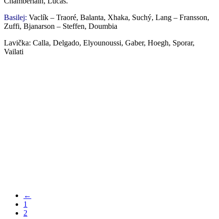
Chamberlain, Lucas.
Basilej:
Vaclík – Traoré, Balanta, Xhaka, Suchý, Lang – Fransson,
Zuffi, Bjanarson – Steffen, Doumbia
Lavička: Calla, Delgado, Elyounoussi, Gaber, Hoegh, Sporar,
Vailati
←
1
2