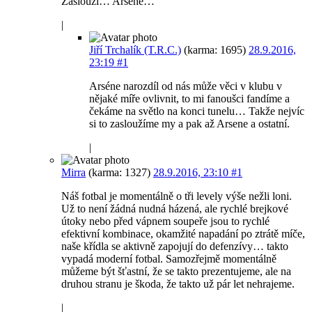
Zaslouží… Arsene…
|
Jiří Trchalík (T.R.C.)
(karma: 1695)
28.9.2016,
23:19
#1
Arséne narozdíl od nás může věci v klubu v
nějaké míře ovlivnit, to mi fanoušci fandíme a
čekáme na světlo na konci tunelu… Takže nejvíc
si to zasloužíme my a pak až Arsene a ostatní.
|
Mirra
(karma: 1327)
28.9.2016, 23:10
#1
Náš fotbal je momentálně o tři levely výše nežli loni.
Už to není žádná nudná házená, ale rychlé brejkové
útoky nebo před vápnem soupeře jsou to rychlé
efektivní kombinace, okamžité napadání po ztrátě míče,
naše křídla se aktivně zapojují do defenzívy… takto
vypadá moderní fotbal. Samozřejmě momentálně
můžeme být šťastní, že se takto prezentujeme, ale na
druhou stranu je škoda, že takto už pár let nehrajeme.
|