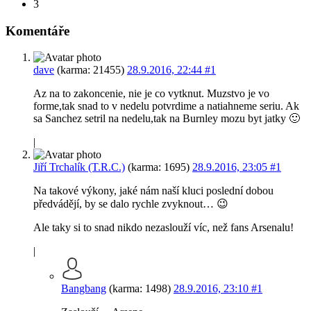
3
Komentáře
dave
(karma: 21455)
28.9.2016, 22:44
#1
Az na to zakoncenie, nie je co vytknut. Muzstvo je vo
forme,tak snad to v nedelu potvrdime a natiahneme seriu. Ak
sa Sanchez setril na nedelu,tak na Burnley mozu byt jatky 🙂
|
Jiří Trchalík (T.R.C.)
(karma: 1695)
28.9.2016, 23:05
#1
Na takové výkony, jaké nám naší kluci poslední dobou
předvádějí, by se dalo rychle zvyknout… 😉
Ale taky si to snad nikdo nezaslouží víc, než fans Arsenalu!
|
Bangbang
(karma: 1498)
28.9.2016, 23:10
#1