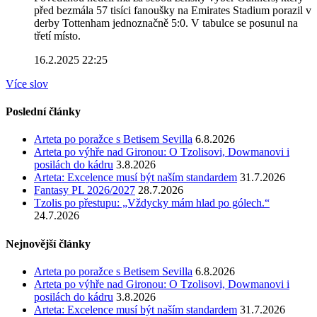
před bezmála 57 tisíci fanoušky na Emirates Stadium porazil v
derby Tottenham jednoznačně 5:0. V tabulce se posunul na
třetí místo.
16.2.2025 22:25
Více slov
Poslední články
Arteta po poražce s Betisem Sevilla
6.8.2026
Arteta po výhře nad Gironou: O Tzolisovi, Dowmanovi i
posilách do kádru
3.8.2026
Arteta: Excelence musí být naším standardem
31.7.2026
Fantasy PL 2026/2027
28.7.2026
Tzolis po přestupu: „Vždycky mám hlad po gólech.“
24.7.2026
Nejnovější články
Arteta po poražce s Betisem Sevilla
6.8.2026
Arteta po výhře nad Gironou: O Tzolisovi, Dowmanovi i
posilách do kádru
3.8.2026
Arteta: Excelence musí být naším standardem
31.7.2026