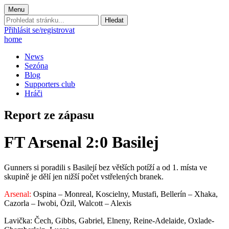
Menu
Prohledat
stránku:
Přihlásit se/registrovat
home
News
Sezóna
Blog
Supporters club
Hráči
Report ze zápasu
FT Arsenal 2:0 Basilej
Gunners si poradili s Basilejí bez větších potíží a od 1. místa ve
skupině je dělí jen nižší počet vstřelených branek.
Arsenal:
Ospina – Monreal, Koscielny, Mustafi, Bellerín – Xhaka,
Cazorla – Iwobi, Özil, Walcott – Alexis
Lavička: Čech, Gibbs, Gabriel, Elneny, Reine-Adelaide, Oxlade-