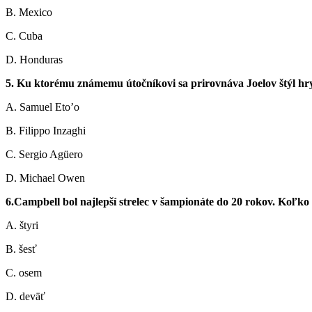
B. Mexico
C. Cuba
D. Honduras
5. Ku ktorému známemu útočníkovi sa prirovnáva Joelov štýl hr
A. Samuel Eto’o
B. Filippo Inzaghi
C. Sergio Agüero
D. Michael Owen
6.Campbell bol najlepší strelec v šampionáte do 20 rokov. Koľko 
A. štyri
B. šesť
C. osem
D. deväť