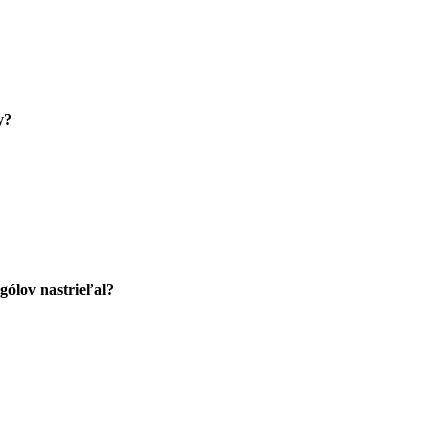
y?
gólov nastrieľal?