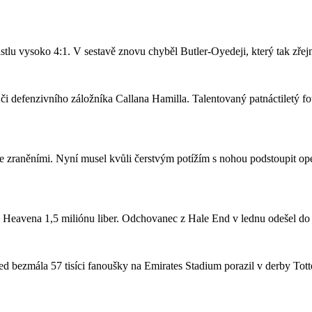
stlu vysoko 4:1. V sestavě znovu chyběl Butler-Oyedeji, který tak zře
či defenzivního záložníka Callana Hamilla. Talentovaný patnáctiletý fo
se zraněními. Nyní musel kvůli čerstvým potížím s nohou podstoupit ope
a Heavena 1,5 miliónu liber. Odchovanec z Hale End v lednu odešel d
 bezmála 57 tisíci fanoušky na Emirates Stadium porazil v derby Totte