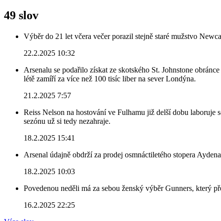
49 slov
Výběr do 21 let včera večer porazil stejně staré mužstvo Newca
22.2.2025 10:32
Arsenalu se podařilo získat ze skotského St. Johnstone obránce 
létě zamíří za více než 100 tisíc liber na sever Londýna.
21.2.2025 7:57
Reiss Nelson na hostování ve Fulhamu již delší dobu laboruje 
sezónu už si tedy nezahraje.
18.2.2025 15:41
Arsenal údajně obdrží za prodej osmnáctiletého stopera Ayden
18.2.2025 10:03
Povedenou neděli má za sebou ženský výběr Gunners, který před
16.2.2025 22:25