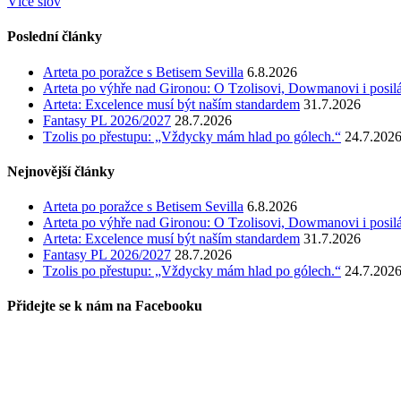
Více slov
Poslední články
Arteta po poražce s Betisem Sevilla
6.8.2026
Arteta po výhře nad Gironou: O Tzolisovi, Dowmanovi i posil
Arteta: Excelence musí být naším standardem
31.7.2026
Fantasy PL 2026/2027
28.7.2026
Tzolis po přestupu: „Vždycky mám hlad po gólech.“
24.7.202
Nejnovější články
Arteta po poražce s Betisem Sevilla
6.8.2026
Arteta po výhře nad Gironou: O Tzolisovi, Dowmanovi i posil
Arteta: Excelence musí být naším standardem
31.7.2026
Fantasy PL 2026/2027
28.7.2026
Tzolis po přestupu: „Vždycky mám hlad po gólech.“
24.7.202
Přidejte se k nám na Facebooku