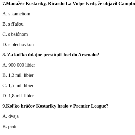
7.Manažér Kostariky, Ricardo La Volpe tvrdí, že objavil Campbell
A. s kameňom
B. s fľašou
C. s balónom
D. s plechovkou
8. Za koľko údajne prestúpil Joel do Arsenalu?
A. 900 000 libier
B. 1,2 mil. libier
C. 1,5 mil. libier
D. 1,8 mil. libier
9.Koľko hráčov Kostariky hralo v Premier League?
A. dvaja
B. piati