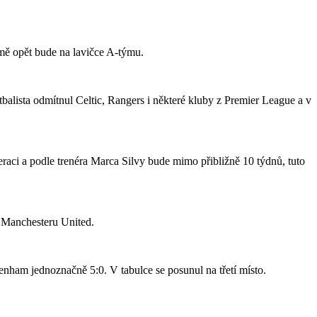
jmě opět bude na lavičce A-týmu.
tbalista odmítnul Celtic, Rangers i některé kluby z Premier League a v
raci a podle trenéra Marca Silvy bude mimo přibližně 10 týdnů, tuto
o Manchesteru United.
nham jednoznačně 5:0. V tabulce se posunul na třetí místo.