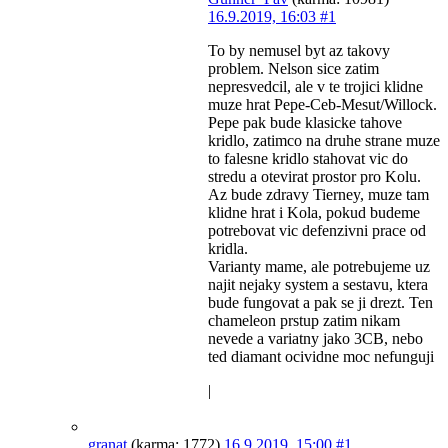
16.9.2019, 16:03
#1
To by nemusel byt az takovy
problem. Nelson sice zatim
nepresvedcil, ale v te trojici klidne
muze hrat Pepe-Ceb-Mesut/Willock.
Pepe pak bude klasicke tahove
kridlo, zatimco na druhe strane muze
to falesne kridlo stahovat vic do
stredu a otevirat prostor pro Kolu.
Az bude zdravy Tierney, muze tam
klidne hrat i Kola, pokud budeme
potrebovat vic defenzivni prace od
kridla.
Varianty mame, ale potrebujeme uz
najit nejaky system a sestavu, ktera
bude fungovat a pak se ji drezt. Ten
chameleon prstup zatim nikam
nevede a variatny jako 3CB, nebo
ted diamant ocividne moc nefunguji
|
granat
(karma: 1772)
16.9.2019, 15:00
#1