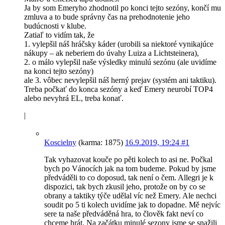
Ja by som Emeryho zhodnotil po konci tejto sezóny, končí mu
zmluva a to bude správny čas na prehodnotenie jeho
budúcnosti v klube.
Zatiaľ to vidím tak, že
1. vylepšil náš hráčsky káder (urobili sa niektoré vynikajúce
nákupy – ak neberiem do úvahy Luiza a Lichtsteinera),
2. o málo vylepšil naše výsledky minulú sezónu (ale uvidíme
na konci tejto sezóny)
ale 3. vôbec nevylepšil náš herný prejav (systém ani taktiku).
Treba počkať do konca sezóny a keď Emery neurobí TOP4
alebo nevyhrá EL, treba konať.
|
Koscielny
(karma: 1875)
16.9.2019, 19:24
#1
Tak vyhazovat kouče po pěti kolech to asi ne. Počkal
bych po Vánocích jak na tom budeme. Pokud by jsme
předváděli to co doposud, tak není o čem. Allegri je k
dispozici, tak bych zkusil jeho, protože on by co se
obrany a taktiky týče udělal víc než Emery. Ale nechci
soudit po 5 ti kolech uvidíme jak to dopadne. Mě nejvíc
sere ta naše předváděná hra, to člověk fakt neví co
chceme hrát. Na začátku minulé sezony jsme se snažili