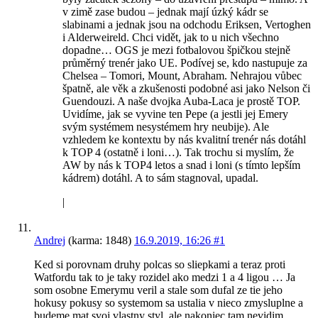
v zimě zase budou – jednak mají úzký kádr se
slabinami a jednak jsou na odchodu Eriksen, Vertoghen
i Alderweireld. Chci vidět, jak to u nich všechno
dopadne… OGS je mezi fotbalovou špičkou stejně
průměrný trenér jako UE. Podívej se, kdo nastupuje za
Chelsea – Tomori, Mount, Abraham. Nehrajou vůbec
špatně, ale věk a zkušenosti podobné asi jako Nelson či
Guendouzi. A naše dvojka Auba-Laca je prostě TOP.
Uvidíme, jak se vyvine ten Pepe (a jestli jej Emery
svým systémem nesystémem hry neubije). Ale
vzhledem ke kontextu by nás kvalitní trenér nás dotáhl
k TOP 4 (ostatně i loni…). Tak trochu si myslím, že
AW by nás k TOP4 letos a snad i loni (s tímto lepším
kádrem) dotáhl. A to sám stagnoval, upadal.
|
Andrej
(karma: 1848)
16.9.2019, 16:26
#1
Ked si porovnam druhy polcas so sliepkami a teraz proti
Watfordu tak to je taky rozidel ako medzi 1 a 4 ligou … Ja
som osobne Emerymu veril a stale som dufal ze tie jeho
hokusy pokusy so systemom sa ustalia v nieco zmysluplne a
budeme mat svoj vlastny styl, ale nakoniec tam nevidim