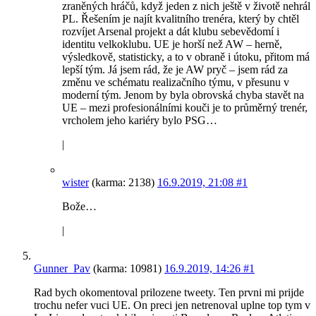
zraněných hráčů, když jeden z nich ještě v životě nehrál
PL. Řešením je najít kvalitního trenéra, který by chtěl
rozvíjet Arsenal projekt a dát klubu sebevědomí i
identitu velkoklubu. UE je horší než AW – herně,
výsledkově, statisticky, a to v obraně i útoku, přitom má
lepší tým. Já jsem rád, že je AW pryč – jsem rád za
změnu ve schématu realizačního týmu, v přesunu v
moderní tým. Jenom by byla obrovská chyba stavět na
UE – mezi profesionálními kouči je to průměrný trenér,
vrcholem jeho kariéry bylo PSG…
|
wister
(karma: 2138)
16.9.2019, 21:08
#1
Bože…
|
Gunner_Pav
(karma: 10981)
16.9.2019, 14:26
#1
Rad bych okomentoval prilozene tweety. Ten prvni mi prijde
trochu nefer vuci UE. On preci jen netrenoval uplne top tym v