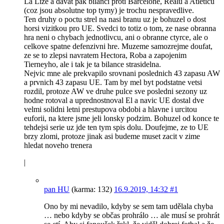
La Lize a davat pak bilanci proti Barcelone, Realu a Atleticu
(coz jsou absolutne top tymy) je trochu nespravedlive.
Ten druhy o poctu strel na nasi branu uz je bohuzel o dost
horsi vizitkou pro UE. Svedci to totiz o tom, ze nase obranna
hra neni o chybach jednotlivcu, ani o obranne ctyrce, ale o
celkove spatne defenzivni hre. Muzeme samozrejme doufat,
ze se to zlepsi navratem Hectora, Roba a zapojenim
Tierneyho, ale i tak je ta bilance strasidelna.
Nejvic mne ale prekvapilo srovnani poslednich 43 zapasu AW
a prvnich 43 zapasu UE. Tam by mel byt podstatne vetsi
rozdil, protoze AW ve druhe pulce sve posledni sezony uz
hodne rotoval a uprednostnoval El a navic UE dostal dve
velmi solidni letni prestupova obdobi a hlavne i urcitou
euforii, na ktere jsme jeli lonsky podzim. Bohuzel od konce te
tehdejsi serie uz jde ten tym spis dolu. Doufejme, ze to UE
brzy zlomi, protoze jinak asi budeme muset zacit v zime
hledat noveho trenera
|
pan HU
(karma: 132)
16.9.2019, 14:32
#1
Ono by mi nevadilo, kdyby se sem tam udělala chyba
… nebo kdyby se občas prohrálo … ale musí se prohrát