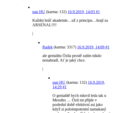
pan HU
(karma: 132)
16.9.2019, 14:03
#1
Každej hráč akademie…už z principu…hrají za
ARSENAL!!!!
|
Radek
(karma: 3317)
16.9.2019, 14:09
#1
ale genialitu Özila prostě zatím nikdo
nenahradí. Ať je jaký chce.
|
pan HU
(karma: 132)
16.9.2019,
14:29
#1
O genialitě bych mluvil leda tak u
Messiho … Özil mi přijde v
poslední době efektivní asi jako
když si poloimpotentní namakaný