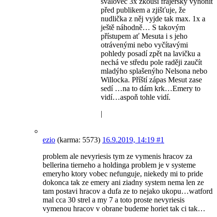
svalovec 3x zkouší frajersky vyhonit
před publikem a zjišťuje, že
nudlička z něj vyjde tak max. 1x a
ještě náhodně… S takovým
přístupem ať Mesuta i s jeho
otrávenými nebo vyčítavými
pohledy posadí zpět na lavičku a
nechá ve středu pole raději zaučít
mladýho splašenýho Nelsona nebo
Willocka. Příští zápas Mesut zase
sedí …na to dám krk…Emery to
vidí…aspoň tohle vidí.
|
ezio
(karma: 5573)
16.9.2019, 14:19
#1
problem ale nevyriesis tym ze vymenis hracov za
bellerina tierneho a holdinga problem je v systeme
emeryho ktory vobec nefunguje, niekedy mi to pride
dokonca tak ze emery ani ziadny system nema len ze
tam postavi hracov a dufa ze to nejako ukopu…watford
mal cca 30 strel a my 7 a toto proste nevyriesis
vymenou hracov v obrane budeme horiet tak ci tak…