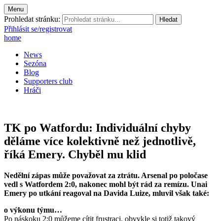
Menu
Prohledat stránku:
Přihlásit se/registrovat
home
News
Sezóna
Blog
Supporters club
Hráči
TK po Watfordu: Individuální chyby
děláme více kolektivně než jednotlivě,
říká Emery. Chyběl mu klid
Nedělní zápas může považovat za ztrátu. Arsenal po poločase
vedl s Watfordem 2:0, nakonec mohl být rád za remízu. Unai
Emery po utkání reagoval na Davida Luize, mluvil však také:
o výkonu týmu…
Po náskoku 2:0 můžeme cítit frustraci, obvykle si totiž takový