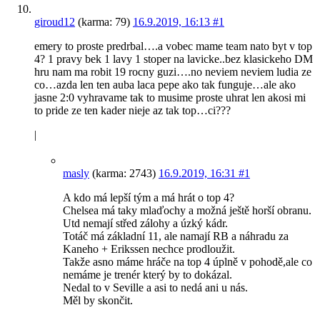
giroud12
(karma: 79)
16.9.2019, 16:13
#1
emery to proste predrbal….a vobec mame team nato byt v top
4? 1 pravy bek 1 lavy 1 stoper na lavicke..bez klasickeho DM
hru nam ma robit 19 rocny guzi….no neviem neviem ludia ze
co…azda len ten auba laca pepe ako tak funguje…ale ako
jasne 2:0 vyhravame tak to musime proste uhrat len akosi mi
to pride ze ten kader nieje az tak top…ci???
|
masly
(karma: 2743)
16.9.2019, 16:31
#1
A kdo má lepší tým a má hrát o top 4?
Chelsea má taky mlaďochy a možná ještě horší obranu.
Utd nemají střed zálohy a úzký kádr.
Totáč má základní 11, ale namají RB a náhradu za
Kaneho + Erikssen nechce prodloužit.
Takže asno máme hráče na top 4 úplně v pohodě,ale co
nemáme je trenér který by to dokázal.
Nedal to v Seville a asi to nedá ani u nás.
Měl by skončit.