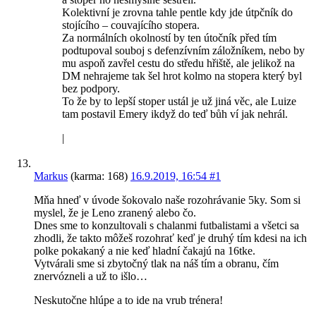
Kolektivní je zrovna tahle pentle kdy jde útpčník do
stojícího – couvajícího stopera.
Za normálních okolností by ten útočník před tím
podtupoval souboj s defenzívním záložníkem, nebo by
mu aspoň zavřel cestu do středu hřiště, ale jelikož na
DM nehrajeme tak šel hrot kolmo na stopera který byl
bez podpory.
To že by to lepší stoper ustál je už jiná věc, ale Luize
tam postavil Emery ikdyž do teď bůh ví jak nehrál.
|
Markus
(karma: 168)
16.9.2019, 16:54
#1
Mňa hneď v úvode šokovalo naše rozohrávanie 5ky. Som si
myslel, že je Leno zranený alebo čo.
Dnes sme to konzultovali s chalanmi futbalistami a všetci sa
zhodli, že takto môžeš rozohrať keď je druhý tím kdesi na ich
polke pokakaný a nie keď hladní čakajú na 16tke.
Vytvárali sme si zbytočný tlak na náš tím a obranu, čím
znervózneli a už to išlo…
Neskutočne hlúpe a to ide na vrub trénera!