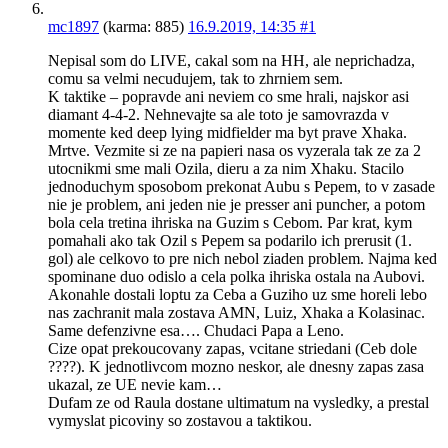
mc1897
(karma: 885)
16.9.2019, 14:35
#1
Nepisal som do LIVE, cakal som na HH, ale neprichadza,
comu sa velmi necudujem, tak to zhrniem sem.
K taktike – popravde ani neviem co sme hrali, najskor asi
diamant 4-4-2. Nehnevajte sa ale toto je samovrazda v
momente ked deep lying midfielder ma byt prave Xhaka.
Mrtve. Vezmite si ze na papieri nasa os vyzerala tak ze za 2
utocnikmi sme mali Ozila, dieru a za nim Xhaku. Stacilo
jednoduchym sposobom prekonat Aubu s Pepem, to v zasade
nie je problem, ani jeden nie je presser ani puncher, a potom
bola cela tretina ihriska na Guzim s Cebom. Par krat, kym
pomahali ako tak Ozil s Pepem sa podarilo ich prerusit (1.
gol) ale celkovo to pre nich nebol ziaden problem. Najma ked
spominane duo odislo a cela polka ihriska ostala na Aubovi.
Akonahle dostali loptu za Ceba a Guziho uz sme horeli lebo
nas zachranit mala zostava AMN, Luiz, Xhaka a Kolasinac.
Same defenzivne esa…. Chudaci Papa a Leno.
Cize opat prekoucovany zapas, vcitane striedani (Ceb dole
????). K jednotlivcom mozno neskor, ale dnesny zapas zasa
ukazal, ze UE nevie kam…
Dufam ze od Raula dostane ultimatum na vysledky, a prestal
vymyslat picoviny so zostavou a taktikou.