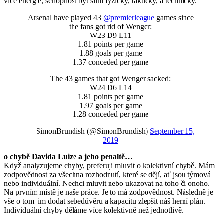
více energie, schopnost být silní fyzicky, takticky, a technicky.
Arsenal have played 43
@premierleague
games since
the fans got rid of Wenger:
W23 D9 L11
1.81 points per game
1.88 goals per game
1.37 conceded per game
The 43 games that got Wenger sacked:
W24 D6 L14
1.81 points per game
1.97 goals per game
1.28 conceded per game
— SimonBrundish (@SimonBrundish)
September 15,
2019
o chybě Davida Luize a jeho penaltě…
Když analyzujeme chyby, preferuji mluvit o kolektivní chybě. Mám
zodpovědnost za všechna rozhodnutí, které se dějí, ať jsou týmová
nebo individuální. Nechci mluvit nebo ukazovat na toho či onoho.
Na prvním místě je naše práce. Je to má zodpovědnost. Následně je
vše o tom jim dodat sebedůvěru a kapacitu zlepšit náš herní plán.
Individuální chyby děláme více kolektivně než jednotlivě.