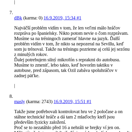
|
dBk
(karma: 0)
16.9.2019, 15:34
#1
Najväčší problém vidím v tom, že len veľmi málo hráčov
rozpráva po španielsky. Nikto potom nevie o čom rozprávam.
Musíme sa na tréningoch zamerať hlavne na jazyk. Ďalší
problém vidím v tom, že nikto sa nepozeral na Sevillu, keď
som ju trénoval. Takže na tréningu pozrieme aj celú jej sezónu
z minulých rokov.
Ďalej potrebujem silný mikrofón s reprakmi do autobusu.
Musíme to zmeniť, lebo takto, keď hovorím taktiku v
autobuse, pred zápasom, tak Ozil zabáva spoluhráčov v
zadnej päťke.
|
masly
(karma: 2743)
16.9.2019, 15:51
#1
Takže jsme potřebovali kontrolovat hru ve 2 poločase a on
stáhne technické hráče a dá tam 2 mlaďochy kteří jsou
především fyzicky založení.
Proč se to nezatáhlo před 16 a nehráli se brejky ví jen on.