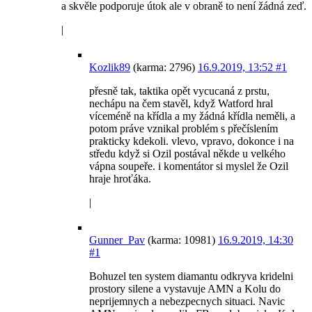
a skvěle podporuje útok ale v obraně to není žádná zeď.
|
Kozlik89
(karma: 2796)
16.9.2019, 13:52
#1
přesně tak, taktika opět vycucaná z prstu,
nechápu na čem stavěl, když Watford hral
víceméně na křídla a my žádná křídla neměli, a
potom práve vznikal problém s přečíslením
prakticky kdekoli. vlevo, vpravo, dokonce i na
středu když si Ozil postával někde u velkého
vápna soupeře. i komentátor si myslel že Ozil
hraje hroťáka.
|
Gunner_Pav
(karma: 10981)
16.9.2019, 14:30
#1
Bohuzel ten system diamantu odkryva kridelni
prostory silene a vystavuje AMN a Kolu do
neprijemnych a nebezpecnych situaci. Navic