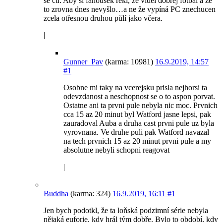
se ctí. Aby si fanoušek řekl, že viděl dobrej fotbal a že
to zrovna dnes nevyšlo…a ne že vypíná PC znechucen
zcela otřesnou druhou půlí jako včera.
|
Gunner_Pav
(karma: 10981)
16.9.2019, 14:57
#1
Osobne mi taky na vcerejsku prisla nejhorsi ta
odevzdanost a neschopnost se o to aspon porvat.
Ostatne ani ta prvni pule nebyla nic moc. Prvnich
cca 15 az 20 minut byl Watford jasne lepsi, pak
zauradoval Auba a druha cast prvni pule uz byla
vyrovnana. Ve druhe puli pak Watford navazal
na tech prvnich 15 az 20 minut prvni pule a my
absolutne nebyli schopni reagovat
|
Buddha
(karma: 324)
16.9.2019, 16:11
#1
Jen bych podotkl, že ta loňská podzimní série nebyla
nějaká euforie, kdy hrál tým dobře. Bylo to období, kdy