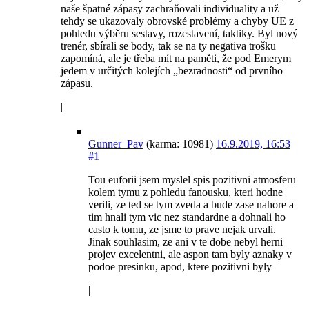
naše špatné zápasy zachraňovali individuality a už
tehdy se ukazovaly obrovské problémy a chyby UE z
pohledu výběru sestavy, rozestavení, taktiky. Byl nový
trenér, sbírali se body, tak se na ty negativa trošku
zapomíná, ale je třeba mít na paměti, že pod Emerym
jedem v určitých kolejích „bezradnosti“ od prvního
zápasu.
|
Gunner_Pav
(karma: 10981)
16.9.2019, 16:53
#1
Tou euforii jsem myslel spis pozitivni atmosferu
kolem tymu z pohledu fanousku, kteri hodne
verili, ze ted se tym zveda a bude zase nahore a
tim hnali tym vic nez standardne a dohnali ho
casto k tomu, ze jsme to prave nejak urvali.
Jinak souhlasim, ze ani v te dobe nebyl herni
projev excelentni, ale aspon tam byly aznaky v
podoe presinku, apod, ktere pozitivni byly
|