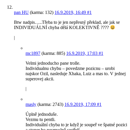
pan HU
(karma: 132)
16.9.2019, 16:49
#1
Btw nadpis…..Třeba to je jen nepřesný překlad, ale jak se
INDIVIDUÁLNÍ chyba dělá KOLEKTIVNĚ ????
|
mc1897
(karma: 885)
16.9.2019, 17:03
#1
Velmi jednoducho pane trolle.
Individualnu chybu – povedzme pozicnu – urobi
najskor Ozil, nasleduje Xhaka, Luiz a mas to. V jednej
superovej akcii.
|
masly
(karma: 2743)
16.9.2019, 17:09
#1
Úplně jednoduše.
Vezmu tu pentli.
Individuální chyba to je když je soupeř ve špatné pozici
a stoper ho nesmyslně sestřelí.