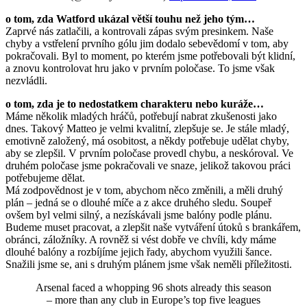
o tom, zda Watford ukázal větší touhu než jeho tým…
Zaprvé nás zatlačili, a kontrovali zápas svým presinkem. Naše
chyby a vstřelení prvního gólu jim dodalo sebevědomí v tom, aby
pokračovali. Byl to moment, po kterém jsme potřebovali být klidní,
a znovu kontrolovat hru jako v prvním poločase. To jsme však
nezvládli.
o tom, zda je to nedostatkem charakteru nebo kuráže…
Máme několik mladých hráčů, potřebují nabrat zkušenosti jako
dnes. Takový Matteo je velmi kvalitní, zlepšuje se. Je stále mladý,
emotivně založený, má osobitost, a někdy potřebuje udělat chyby,
aby se zlepšil. V prvním poločase provedl chybu, a neskóroval. Ve
druhém poločase jsme pokračovali ve snaze, jelikož takovou práci
potřebujeme dělat.
Má zodpovědnost je v tom, abychom něco změnili, a měli druhý
plán – jedná se o dlouhé míče a z akce druhého sledu. Soupeř
ovšem byl velmi silný, a nezískávali jsme balóny podle plánu.
Budeme muset pracovat, a zlepšit naše vytváření útoků s brankářem,
obránci, záložníky. A rovněž si vést dobře ve chvíli, kdy máme
dlouhé balóny a rozbíjíme jejich řady, abychom využili šance.
Snažili jsme se, ani s druhým plánem jsme však neměli příležitosti.
Arsenal faced a whopping 96 shots already this season
– more than any club in Europe’s top five leagues