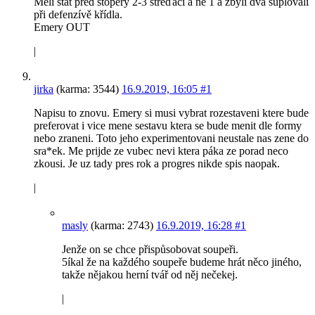
Měli stát před stopery 2-3 střeďáci a né 1 a zbylí dva suplovali
při defenzívě křídla.
Emery OUT
|
jirka
(karma: 3544)
16.9.2019, 16:05
#1
Napisu to znovu. Emery si musi vybrat rozestaveni ktere bude
preferovat i vice mene sestavu ktera se bude menit dle formy
nebo zraneni. Toto jeho experimentovani neustale nas zene do
sra*ek. Me prijde ze vubec nevi ktera páka ze porad neco
zkousi. Je uz tady pres rok a progres nikde spis naopak.
|
masly
(karma: 2743)
16.9.2019, 16:28
#1
Jenže on se chce přispůsobovat soupeři.
5íkal že na každého soupeře budeme hrát něco jiného,
takže nějakou herní tvář od něj nečekej.
|