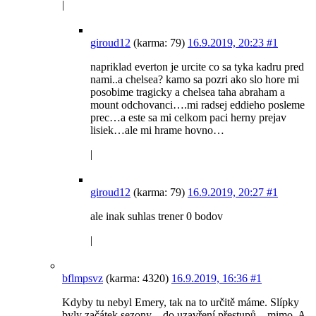
|
giroud12
(karma: 79)
16.9.2019, 20:23
#1
napriklad everton je urcite co sa tyka kadru pred
nami..a chelsea? kamo sa pozri ako slo hore mi
posobime tragicky a chelsea taha abraham a
mount odchovanci….mi radsej eddieho posleme
prec…a este sa mi celkom paci herny prejav
lisiek…ale mi hrame hovno…
|
giroud12
(karma: 79)
16.9.2019, 20:27
#1
ale inak suhlas trener 0 bodov
|
bflmpsvz
(karma: 4320)
16.9.2019, 16:36
#1
Kdyby tu nebyl Emery, tak na to určitě máme. Slípky
byly začátek sezony – do uzavření přestupů – mimo. A