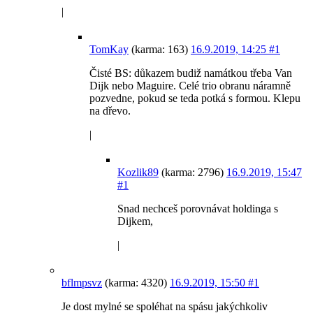
|
TomKay
(karma: 163)
16.9.2019, 14:25
#1
Čisté BS: důkazem budiž namátkou třeba Van
Dijk nebo Maguire. Celé trio obranu náramně
pozvedne, pokud se teda potká s formou. Klepu
na dřevo.
|
Kozlik89
(karma: 2796)
16.9.2019, 15:47
#1
Snad nechceš porovnávat holdinga s
Dijkem,
|
bflmpsvz
(karma: 4320)
16.9.2019, 15:50
#1
Je dost mylné se spoléhat na spásu jakýchkoliv