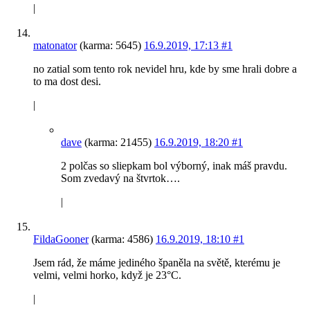
|
matonator
(karma: 5645)
16.9.2019, 17:13
#1
no zatial som tento rok nevidel hru, kde by sme hrali dobre a
to ma dost desi.
|
dave
(karma: 21455)
16.9.2019, 18:20
#1
2 polčas so sliepkam bol výborný, inak máš pravdu.
Som zvedavý na štvrtok….
|
FildaGooner
(karma: 4586)
16.9.2019, 18:10
#1
Jsem rád, že máme jediného španěla na světě, kterému je
velmi, velmi horko, když je 23°C.
|