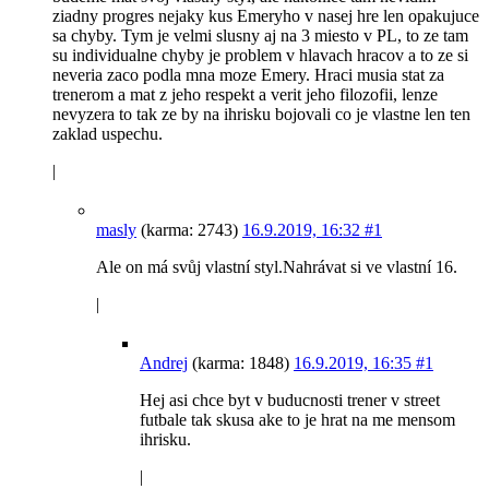
ziadny progres nejaky kus Emeryho v nasej hre len opakujuce
sa chyby. Tym je velmi slusny aj na 3 miesto v PL, to ze tam
su individualne chyby je problem v hlavach hracov a to ze si
neveria zaco podla mna moze Emery. Hraci musia stat za
trenerom a mat z jeho respekt a verit jeho filozofii, lenze
nevyzera to tak ze by na ihrisku bojovali co je vlastne len ten
zaklad uspechu.
|
masly
(karma: 2743)
16.9.2019, 16:32
#1
Ale on má svůj vlastní styl.Nahrávat si ve vlastní 16.
|
Andrej
(karma: 1848)
16.9.2019, 16:35
#1
Hej asi chce byt v buducnosti trener v street
futbale tak skusa ake to je hrat na me mensom
ihrisku.
|