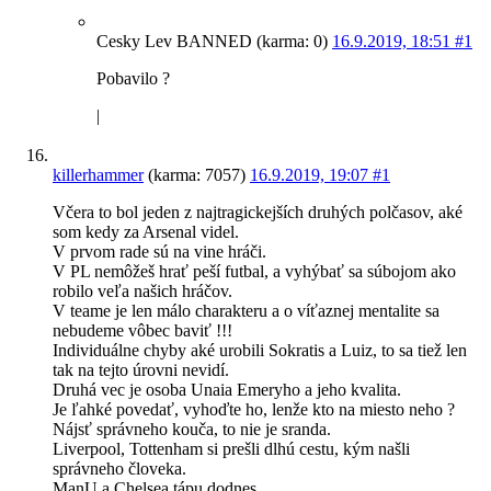
Cesky Lev BANNED (karma: 0)
16.9.2019, 18:51
#1
Pobavilo ?
|
killerhammer
(karma: 7057)
16.9.2019, 19:07
#1
Včera to bol jeden z najtragickejších druhých polčasov, aké
som kedy za Arsenal videl.
V prvom rade sú na vine hráči.
V PL nemôžeš hrať peší futbal, a vyhýbať sa súbojom ako
robilo veľa našich hráčov.
V teame je len málo charakteru a o víťaznej mentalite sa
nebudeme vôbec baviť !!!
Individuálne chyby aké urobili Sokratis a Luiz, to sa tiež len
tak na tejto úrovni nevidí.
Druhá vec je osoba Unaia Emeryho a jeho kvalita.
Je ľahké povedať, vyhoďte ho, lenže kto na miesto neho ?
Nájsť správneho kouča, to nie je sranda.
Liverpool, Tottenham si prešli dlhú cestu, kým našli
správneho človeka.
ManU a Chelsea tápu dodnes.