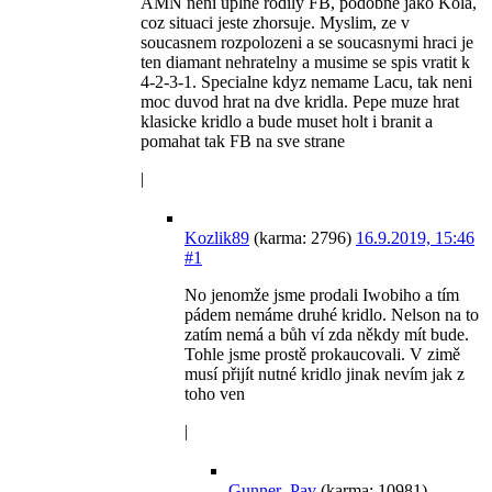
AMN neni uplne rodily FB, podobne jako Kola,
coz situaci jeste zhorsuje. Myslim, ze v
soucasnem rozpolozeni a se soucasnymi hraci je
ten diamant nehratelny a musime se spis vratit k
4-2-3-1. Specialne kdyz nemame Lacu, tak neni
moc duvod hrat na dve kridla. Pepe muze hrat
klasicke kridlo a bude muset holt i branit a
pomahat tak FB na sve strane
|
Kozlik89
(karma: 2796)
16.9.2019, 15:46
#1
No jenomže jsme prodali Iwobiho a tím
pádem nemáme druhé kridlo. Nelson na to
zatím nemá a bůh ví zda někdy mít bude.
Tohle jsme prostě prokaucovali. V zimě
musí přijít nutné kridlo jinak nevím jak z
toho ven
|
Gunner_Pav
(karma: 10981)