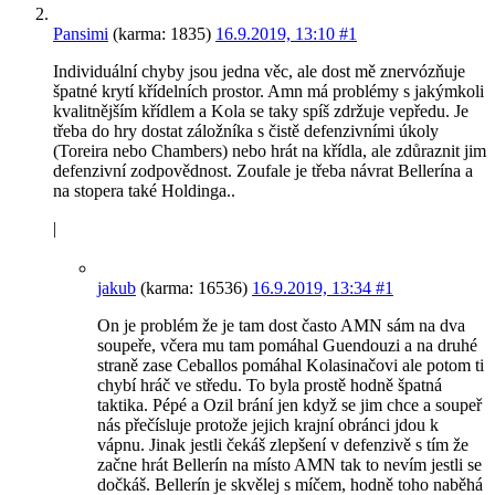
Pansimi
(karma: 1835)
16.9.2019, 13:10
#1
Individuální chyby jsou jedna věc, ale dost mě znervózňuje
špatné krytí křídelních prostor. Amn má problémy s jakýmkoli
kvalitnějším křídlem a Kola se taky spíš zdržuje vepředu. Je
třeba do hry dostat záložníka s čistě defenzivními úkoly
(Toreira nebo Chambers) nebo hrát na křídla, ale zdůraznit jim
defenzivní zodpovědnost. Zoufale je třeba návrat Bellerína a
na stopera také Holdinga..
|
jakub
(karma: 16536)
16.9.2019, 13:34
#1
On je problém že je tam dost často AMN sám na dva
soupeře, včera mu tam pomáhal Guendouzi a na druhé
straně zase Ceballos pomáhal Kolasinačovi ale potom ti
chybí hráč ve středu. To byla prostě hodně špatná
taktika. Pépé a Ozil brání jen když se jim chce a soupeř
nás přečísluje protože jejich krajní obránci jdou k
vápnu. Jinak jestli čekáš zlepšení v defenzivě s tím že
začne hrát Bellerín na místo AMN tak to nevím jestli se
dočkáš. Bellerín je skvělej s míčem, hodně toho naběhá