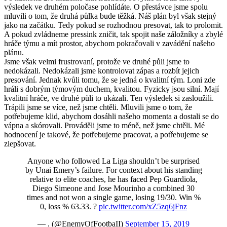
výsledek ve druhém poločase pohlídáte. O přestávce jsme spolu
mluvili o tom, že druhá půlka bude těžká. Náš plán byl však stejný
jako na začátku. Tedy pokud se rozhodnou presovat, tak to prolomit.
A pokud zvládneme pressink zničit, tak spojit naše záložníky a zbylé
hráče týmu a mít prostor, abychom pokračovali v zavádění našeho
plánu.
Jsme však velmi frustrovaní, protože ve druhé půli jsme to
nedokázali. Nedokázali jsme kontrolovat zápas a rozbít jejich
presování. Jednak kvůli tomu, že se jedná o kvalitní tým. Loni zde
hráli s dobrým týmovým duchem, kvalitou. Fyzicky jsou silní. Mají
kvalitní hráče, ve druhé půli to ukázali. Ten výsledek si zasloužili.
Trápili jsme se více, než jsme chtěli. Mluvili jsme o tom, že
potřebujeme klid, abychom dosáhli našeho momenta a dostali se do
vápna a skórovali. Prováděli jsme to méně, než jsme chtěli. Mé
hodnocení je takové, že potřebujeme pracovat, a potřebujeme se
zlepšovat.
Anyone who followed La Liga shouldn’t be surprised
by Unai Emery’s failure. For context about his standing
relative to elite coaches, he has faced Pep Guardiola,
Diego Simeone and Jose Mourinho a combined 30
times and not won a single game, losing 19/30. Win %
0, loss % 63.33. ?
pic.twitter.com/xZ5zq6jFnz
— . (@EnemyOfFootbaII)
September 15, 2019