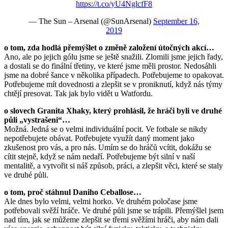
https://t.co/yU4NglcfF8
— The Sun – Arsenal (@SunArsenal)
September 16,
2019
o tom, zda hodlá přemýšlet o změně založení útočných akcí…
Ano, ale po jejich gólu jsme se ještě snažili. Zlomili jsme jejich řady,
a dostali se do finální třetiny, ve které jsme měli prostor. Nedosáhli
jsme na dobré šance v několika případech. Potřebujeme to opakovat.
Potřebujeme mít dovednosti a zlepšit se v proniknutí, když nás týmy
chtějí presovat. Tak jak bylo vidět u Watfordu.
o slovech Granita Xhaky, který prohlásil, že hráči byli ve druhé
půli „vystrašeni“…
Možná. Jedná se o velmi individuální pocit. Ve fotbale se nikdy
nepotřebujete obávat. Potřebujete využít daný moment jako
zkušenost pro vás, a pro nás. Umím se do hráčů vcítit, dokážu se
cítit stejně, když se nám nedaří. Potřebujeme být silní v naší
mentalitě, a vytvořit si náš způsob, práci, a zlepšit věci, které se staly
ve druhé půli.
o tom, proč stáhnul Daniho Ceballose…
Ale dnes bylo velmi, velmi horko. Ve druhém poločase jsme
potřebovali svěží hráče. Ve druhé půli jsme se trápili. Přemýšlel jsem
nad tím, jak se můžeme zlepšit se třemi svěžími hráči, aby nám dali