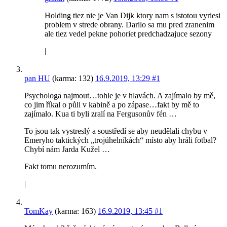
Holding tiez nie je Van Dijk ktory nam s istotou vyriesi
problem v strede obrany. Darilo sa mu pred zranenim
ale tiez vedel pekne pohoriet predchadzajuce sezony
|
pan HU
(karma: 132)
16.9.2019, 13:29
#1
Psychologa najmout…tohle je v hlavách. A zajímalo by mě,
co jim říkal o půli v kabině a po zápase…fakt by mě to
zajímalo. Kua ti byli zralí na Fergusonův fén …
To jsou tak vystreslý a soustředí se aby neudělali chybu v
Emeryho taktických „trojúhelníkách“ místo aby hráli fotbal?
Chybí nám Jarda Kužel …
Fakt tomu nerozumím.
|
TomKay
(karma: 163)
16.9.2019, 13:45
#1