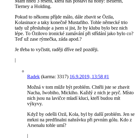
Mám hned 3 řešení, která nás postaví na nohy: Bellerín,
Tierney a Holding.
Pokud to někomu příjde málo, dále zbavit se Özila,
Kolasinace a taky konečně Mustafiho. Tohle německé trio
tady už přesluhuje a jsem si jist, že by klubu bylo bez nich
lépe. To Özilovo ironické zamávání při střídání jako bylo co?
Teď už zase rýmečka, záda apod.?
Je třeba to vyčistit, raději dříve než později.
|
Radek
(karma: 3317)
16.9.2019, 13:58
#1
Možná v tom může být problém. Chtěli jste se zbavit
Nacha, Iwobiho, Mickiho. Každý z nich je pryč. Místo
nich jsou na lavičce mladí kluci, kteří budou mít
výkyvy.
Když by odešli Ozil, Kola, byl by další problém. Jen se
mrkni na predfinalni nahrávku při prvním gólu. Kdo z
Arsenalu tohle umí?
|