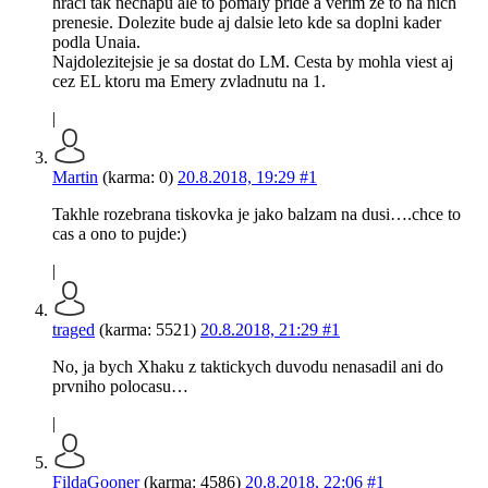
hraci tak nechapu ale to pomaly pride a verim ze to na nich
prenesie. Dolezite bude aj dalsie leto kde sa doplni kader
podla Unaia.
Najdolezitejsie je sa dostat do LM. Cesta by mohla viest aj
cez EL ktoru ma Emery zvladnutu na 1.
|
Martin
(karma: 0)
20.8.2018, 19:29
#1
Takhle rozebrana tiskovka je jako balzam na dusi….chce to
cas a ono to pujde:)
|
traged
(karma: 5521)
20.8.2018, 21:29
#1
No, ja bych Xhaku z taktickych duvodu nenasadil ani do
prvniho polocasu…
|
FildaGooner
(karma: 4586)
20.8.2018, 22:06
#1