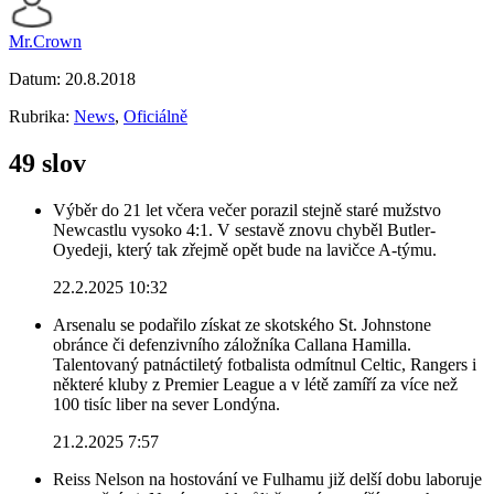
Mr.Crown
Datum:
20.8.2018
Rubrika:
News
,
Oficiálně
49 slov
Výběr do 21 let včera večer porazil stejně staré mužstvo
Newcastlu vysoko 4:1. V sestavě znovu chyběl Butler-
Oyedeji, který tak zřejmě opět bude na lavičce A-týmu.
22.2.2025 10:32
Arsenalu se podařilo získat ze skotského St. Johnstone
obránce či defenzivního záložníka Callana Hamilla.
Talentovaný patnáctiletý fotbalista odmítnul Celtic, Rangers i
některé kluby z Premier League a v létě zamíří za více než
100 tisíc liber na sever Londýna.
21.2.2025 7:57
Reiss Nelson na hostování ve Fulhamu již delší dobu laboruje