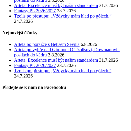
posilách do kádru
3.8.2026
Arteta: Excelence musí být naším standardem
31.7.2026
Fantasy PL 2026/2027
28.7.2026
Tzolis po přestupu: „Vždycky mám hlad po gólech.“
24.7.2026
Nejnovější články
Arteta po poražce s Betisem Sevilla
6.8.2026
Arteta po výhře nad Gironou: O Tzolisovi, Dowmanovi i
posilách do kádru
3.8.2026
Arteta: Excelence musí být naším standardem
31.7.2026
Fantasy PL 2026/2027
28.7.2026
Tzolis po přestupu: „Vždycky mám hlad po gólech.“
24.7.2026
Přidejte se k nám na Facebooku