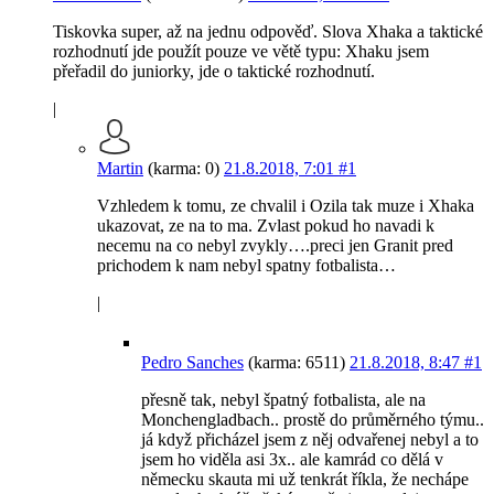
Tiskovka super, až na jednu odpověď. Slova Xhaka a taktické
rozhodnutí jde použít pouze ve větě typu: Xhaku jsem
přeřadil do juniorky, jde o taktické rozhodnutí.
|
Martin
(karma: 0)
21.8.2018, 7:01
#1
Vzhledem k tomu, ze chvalil i Ozila tak muze i Xhaka
ukazovat, ze na to ma. Zvlast pokud ho navadi k
necemu na co nebyl zvykly….preci jen Granit pred
prichodem k nam nebyl spatny fotbalista…
|
Pedro Sanches
(karma: 6511)
21.8.2018, 8:47
#1
přesně tak, nebyl špatný fotbalista, ale na
Monchengladbach.. prostě do průměrného týmu..
já když přicházel jsem z něj odvařenej nebyl a to
jsem ho viděla asi 3x.. ale kamrád co dělá v
německu skauta mi už tenkrát říkla, že nechápe