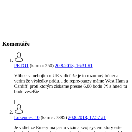
Komentáře
PETO1
(karma: 250)
20.8.2018, 16:31
#1
Vôbec sa nebojím o UE vidieť že je to rozumný tréner a
verím že výsledky prídu…do repre-pauzy máme West Ham a
Cardiff, proti ktorým získame presne 6,00 bodu 🙂 a hneď tu
bude veselšie
|
Lukendes_10
(karma: 7885)
20.8.2018, 17:57
#1
Je vidiet ze Emery ma jasnu viziu a svoj system ktory este