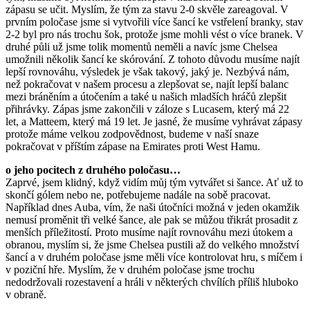
zápasu se učit. Myslím, že tým za stavu 2-0 skvěle zareagoval. V
prvním poločase jsme si vytvořili více šancí ke vstřelení branky, stav
2-2 byl pro nás trochu šok, protože jsme mohli vést o více branek. V
druhé půli už jsme tolik momentů neměli a navíc jsme Chelsea
umožnili několik šancí ke skórování. Z tohoto důvodu musíme najít
lepší rovnováhu, výsledek je však takový, jaký je. Nezbývá nám,
než pokračovat v našem procesu a zlepšovat se, najít lepší balanc
mezi bráněním a útočením a také u našich mladších hráčů zlepšit
přihrávky. Zápas jsme zakončili v záloze s Lucasem, který má 22
let, a Matteem, který má 19 let. Je jasné, že musíme vyhrávat zápasy
protože máme velkou zodpovědnost, budeme v naší snaze
pokračovat v příštím zápase na Emirates proti West Hamu.
o jeho pocitech z druhého poločasu…
Zaprvé, jsem klidný, když vidím můj tým vytvářet si šance. Ať už to
skončí gólem nebo ne, potřebujeme nadále na sobě pracovat.
Například dnes Auba, vím, že naši útočníci možná v jeden okamžik
nemusí proměnit tři velké šance, ale pak se můžou třikrát prosadit z
menších příležitostí. Proto musíme najít rovnováhu mezi útokem a
obranou, myslím si, že jsme Chelsea pustili až do velkého množství
šancí a v druhém poločase jsme měli více kontrolovat hru, s míčem i
v poziční hře. Myslím, že v druhém poločase jsme trochu
nedodržovali rozestavení a hráli v některých chvílích příliš hluboko
v obraně.