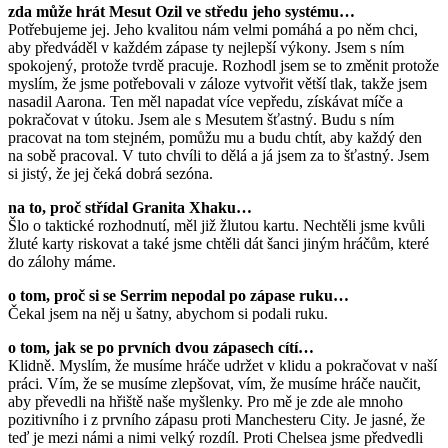
zda může hrát Mesut Ozil ve středu jeho systému…
Potřebujeme jej. Jeho kvalitou nám velmi pomáhá a po něm chci,
aby předváděl v každém zápase ty nejlepší výkony. Jsem s ním
spokojený, protože tvrdě pracuje. Rozhodl jsem se to změnit protože
myslím, že jsme potřebovali v záloze vytvořit větší tlak, takže jsem
nasadil Aarona. Ten měl napadat více vepředu, získávat míče a
pokračovat v útoku. Jsem ale s Mesutem šťastný. Budu s ním
pracovat na tom stejném, pomůžu mu a budu chtít, aby každý den
na sobě pracoval. V tuto chvíli to dělá a já jsem za to šťastný. Jsem
si jistý, že jej čeká dobrá sezóna.
na to, proč střídal Granita Xhaku…
Šlo o taktické rozhodnutí, měl již žlutou kartu. Nechtěli jsme kvůli
žluté karty riskovat a také jsme chtěli dát šanci jiným hráčům, které
do zálohy máme.
o tom, proč si se Serrim nepodal po zápase ruku…
Čekal jsem na něj u šatny, abychom si podali ruku.
o tom, jak se po prvních dvou zápasech cítí…
Klidně. Myslím, že musíme hráče udržet v klidu a pokračovat v naší
práci. Vím, že se musíme zlepšovat, vím, že musíme hráče naučit,
aby převedli na hřiště naše myšlenky. Pro mě je zde ale mnoho
pozitivního i z prvního zápasu proti Manchesteru City. Je jasné, že
teď je mezi námi a nimi velký rozdíl. Proti Chelsea jsme předvedli