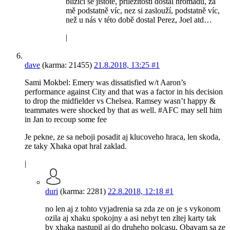
blížící se jistotě, příležitostí dostal hromadu, za
mě podstatně víc, nez si zaslouží, podstatně víc,
než u nás v této době dostal Perez, Joel atd…
|
dave
(karma: 21455)
21.8.2018, 13:25
#1
Sami Mokbel: Emery was dissatisfied w/t Aaron’s
performance against City and that was a factor in his decision
to drop the midfielder vs Chelsea. Ramsey wasn’t happy &
teammates were shocked by that as well. #AFC may sell him
in Jan to recoup some fee
Je pekne, ze sa neboji posadit aj klucoveho hraca, len skoda,
ze taky Xhaka opat hral zaklad.
|
duri
(karma: 2281)
22.8.2018, 12:18
#1
no len aj z tohto vyjadrenia sa zda ze on je s vykonom
ozila aj xhaku spokojny a asi nebyt ten zltej karty tak
by xhaka nastupil aj do druheho polcasu. Obavam sa ze