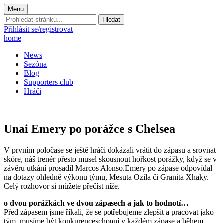
Menu
Prohledat
stránku:
Přihlásit se/registrovat
home
News
Sezóna
Blog
Supporters club
Hráči
Unai Emery po porážce s Chelsea
V prvním poločase se ještě hráči dokázali vrátit do zápasu a srovnat
skóre, náš trenér přesto musel skousnout hořkost porážky, když se v
závěru utkání prosadil Marcos Alonso.
Emery po zápase odpovídal
na dotazy ohledně výkonu týmu, Mesuta Ozila či Granita Xhaky.
Celý rozhovor si můžete přečíst níže.
o dvou porážkách ve dvou zápasech a jak to hodnotí…
Před zápasem jsme říkali, že se potřebujeme zlepšit a pracovat jako
tým, musíme být konkurenceschopní v každém zápase a během