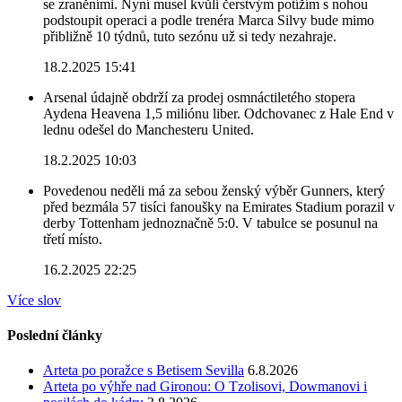
se zraněními. Nyní musel kvůli čerstvým potížím s nohou
podstoupit operaci a podle trenéra Marca Silvy bude mimo
přibližně 10 týdnů, tuto sezónu už si tedy nezahraje.
18.2.2025 15:41
Arsenal údajně obdrží za prodej osmnáctiletého stopera
Aydena Heavena 1,5 miliónu liber. Odchovanec z Hale End v
lednu odešel do Manchesteru United.
18.2.2025 10:03
Povedenou neděli má za sebou ženský výběr Gunners, který
před bezmála 57 tisíci fanoušky na Emirates Stadium porazil v
derby Tottenham jednoznačně 5:0. V tabulce se posunul na
třetí místo.
16.2.2025 22:25
Více slov
Poslední články
Arteta po poražce s Betisem Sevilla
6.8.2026
Arteta po výhře nad Gironou: O Tzolisovi, Dowmanovi i