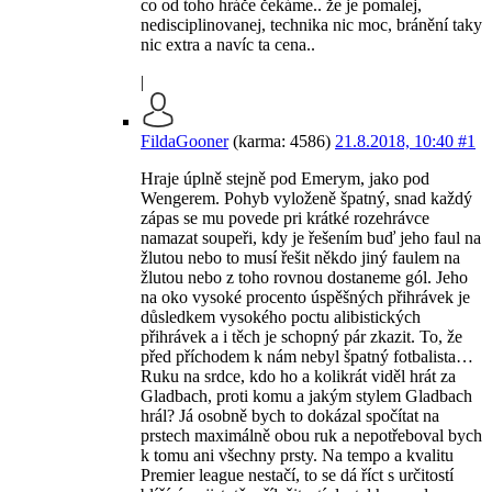
co od toho hráče čekáme.. že je pomalej,
nedisciplinovanej, technika nic moc, bránění taky
nic extra a navíc ta cena..
|
FildaGooner
(karma: 4586)
21.8.2018, 10:40
#1
Hraje úplně stejně pod Emerym, jako pod
Wengerem. Pohyb vyloženě špatný, snad každý
zápas se mu povede pri krátké rozehrávce
namazat soupeři, kdy je řešením buď jeho faul na
žlutou nebo to musí řešit někdo jiný faulem na
žlutou nebo z toho rovnou dostaneme gól. Jeho
na oko vysoké procento úspěšných přihrávek je
důsledkem vysokého poctu alibistických
přihrávek a i těch je schopný pár zkazit. To, že
před příchodem k nám nebyl špatný fotbalista…
Ruku na srdce, kdo ho a kolikrát viděl hrát za
Gladbach, proti komu a jakým stylem Gladbach
hrál? Já osobně bych to dokázal spočítat na
prstech maximálně obou ruk a nepotřeboval bych
k tomu ani všechny prsty. Na tempo a kvalitu
Premier league nestačí, to se dá říct s určitostí