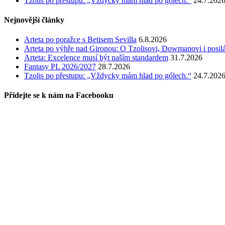
Tzolis po přestupu: „Vždycky mám hlad po gólech.“
24.7.202
Nejnovější články
Arteta po poražce s Betisem Sevilla
6.8.2026
Arteta po výhře nad Gironou: O Tzolisovi, Dowmanovi i posil
Arteta: Excelence musí být naším standardem
31.7.2026
Fantasy PL 2026/2027
28.7.2026
Tzolis po přestupu: „Vždycky mám hlad po gólech.“
24.7.202
Přidejte se k nám na Facebooku