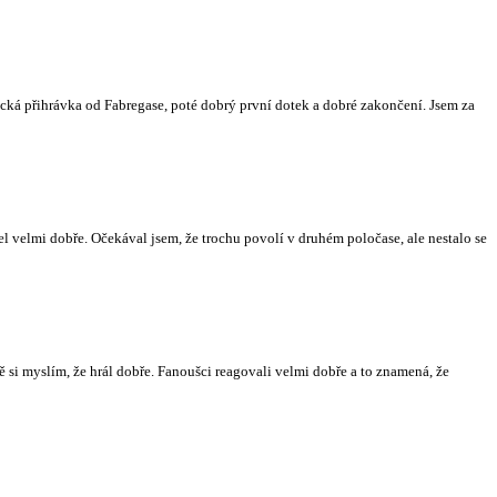
stická přihrávka od Fabregase, poté dobrý první dotek a dobré zakončení. Jsem za
el velmi dobře. Očekával jsem, že trochu povolí v druhém poločase, ale nestalo se
 si myslím, že hrál dobře. Fanoušci reagovali velmi dobře a to znamená, že