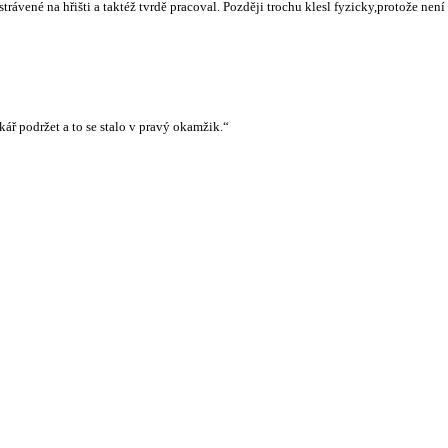
ené na hřišti a taktéž tvrdě pracoval. Později trochu klesl fyzicky,protože není zv
kář podržet a to se stalo v pravý okamžik.“