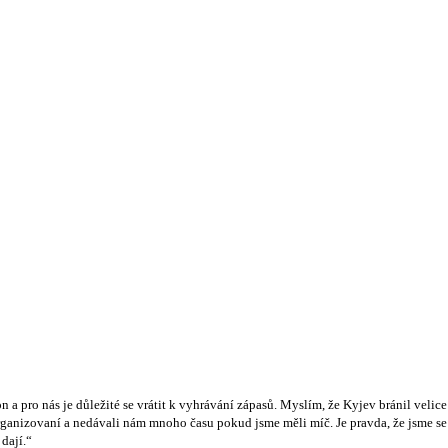
on a pro nás je důležité se vrátit k vyhrávání zápasů. Myslím, že Kyjev bránil veli
organizovaní a nedávali nám mnoho času pokud jsme měli míč. Je pravda, že jsme se 
dají.“