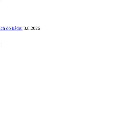
6
ách do kádru
3.8.2026
6