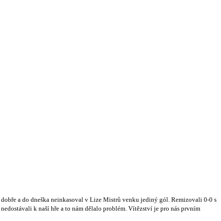
ce dobře a do dneška neinkasoval v Lize Mistrů venku jediný gól. Remizovali 0-0 s
nedostávali k naší hře a to nám dělalo problém. Vítězství je pro nás prvním