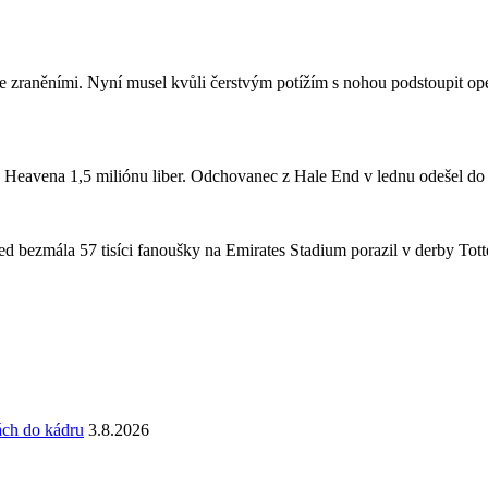
se zraněními. Nyní musel kvůli čerstvým potížím s nohou podstoupit ope
a Heavena 1,5 miliónu liber. Odchovanec z Hale End v lednu odešel d
 bezmála 57 tisíci fanoušky na Emirates Stadium porazil v derby Totte
ách do kádru
3.8.2026