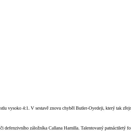
stlu vysoko 4:1. V sestavě znovu chyběl Butler-Oyedeji, který tak zře
či defenzivního záložníka Callana Hamilla. Talentovaný patnáctiletý fo