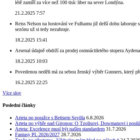
létě zamíří za více než 100 tisíc liber na sever Londýna.
21.2.2025 7:57
Reiss Nelson na hostování ve Fulhamu již delší dobu laboruje 
sezónu už si tedy nezahraje.
18.2.2025 15:41
Arsenal údajně obdrží za prodej osmnáctiletého stopera Ayden
18.2.2025 10:03
Povedenou neděli má za sebou ženský výběr Gunners, který před
16.2.2025 22:25
Více slov
Poslední články
Arteta po poražce s Betisem Sevilla
6.8.2026
Arteta po výhře nad Gironou: O Tzolisovi, Dowmanovi i posil
Arteta: Excelence musí být naším standardem
31.7.2026
Fantasy PL 2026/2027
28.7.2026