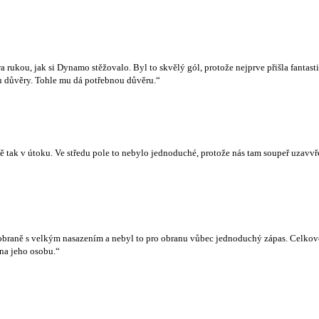
ra rukou, jak si Dynamo stěžovalo. Byl to skvělý gól, protože nejprve přišla fanta
u důvěry. Tohle mu dá potřebnou důvěru.“
ě tak v útoku. Ve středu pole to nebylo jednoduché, protože nás tam soupeř uzavvř
 v obraně s velkým nasazením a nebyl to pro obranu vůbec jednoduchý zápas. Celkově
 na jeho osobu.“