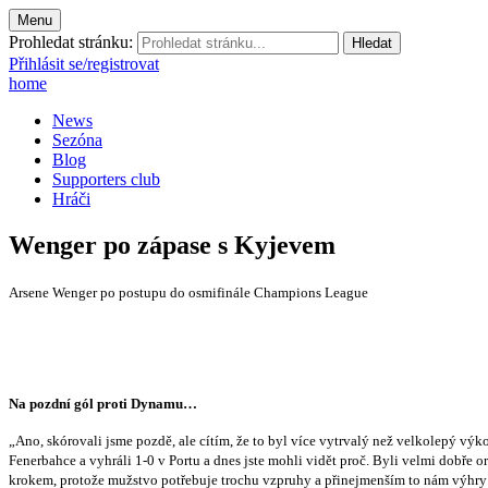
Menu
Prohledat stránku:
Přihlásit se/registrovat
home
News
Sezóna
Blog
Supporters club
Hráči
Wenger po zápase s Kyjevem
Arsene Wenger po postupu do osmifinále Champions League
Na pozdní gól proti Dynamu…
„Ano, skórovali jsme pozdě, ale cítím, že to byl více vytrvalý než velkolepý výk
Fenerbahce a vyhráli 1-0 v Portu a dnes jste mohli vidět proč. Byli velmi dobře 
krokem, protože mužstvo potřebuje trochu vzpruhy a přinejmenším to nám výhry 