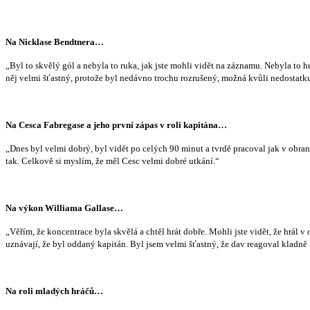
Na Nicklase Bendtnera…
„Byl to skvělý gól a nebyla to ruka, jak jste mohli vidět na záznamu. Nebyla to h
něj velmi šťastný, protože byl nedávno trochu rozrušený, možná kvůli nedostatk
Na Cesca Fabregase a jeho první zápas v roli kapitána…
„Dnes byl velmi dobrý, byl vidět po celých 90 minut a tvrdě pracoval jak v obran
tak. Celkově si myslím, že měl Cesc velmi dobré utkání.“
Na výkon Williama Gallase…
„Věřím, že koncentrace byla skvělá a chtěl hrát dobře. Mohli jste vidět, že hrál
uznávají, že byl oddaný kapitán. Byl jsem velmi šťastný, že dav reagoval kladně
Na roli mladých hráčů…