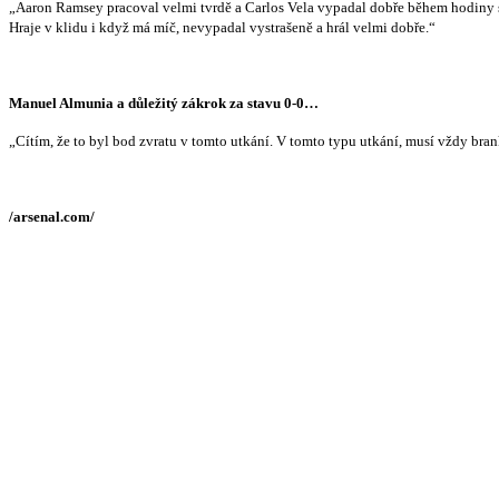
„Aaron Ramsey pracoval velmi tvrdě a Carlos Vela vypadal dobře během hodiny stráv
Hraje v klidu i když má míč, nevypadal vystrašeně a hrál velmi dobře.“
Manuel Almunia a důležitý zákrok za stavu 0-0…
„Cítím, že to byl bod zvratu v tomto utkání. V tomto typu utkání, musí vždy bran
/arsenal.com/