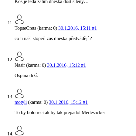
Kos je teda zatím dneska dost šílený…
|
TopseCrets (karma: 0)
30.1.2016, 15:11
#1
co ti naši stopeři zas dneska předvádějí ?
|
Nasir (karma: 0)
30.1.2016, 15:12
#1
Ospina drží.
|
motyli
(karma: 0)
30.1.2016, 15:12
#1
To by bolo reci ak by tak prepadol Mertesacker
|