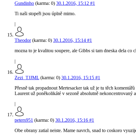
Gundinho
(karma: 0)
30.1.2016, 15:12
#1
Ti naši stopeři jsou úplně mimo.
|
Theodor
(karma: 0)
30.1.2016, 15:14
#1
mozna to je kvalitou soupere, ale Gibbs si tam dneska dela co 
|
Zezi_TJJML
(karma: 0)
30.1.2016, 15:15
#1
Přesně tak propadnout Mertesacker tak už je tu těch komentářů
Laurent už poněkolikáté v sezoně absolutně nekoncentrovaný 
|
peters951
(karma: 0)
30.1.2016, 15:16
#1
Obe obrany zatial neiste. Mame navrch, snad to coskoro vyuzi