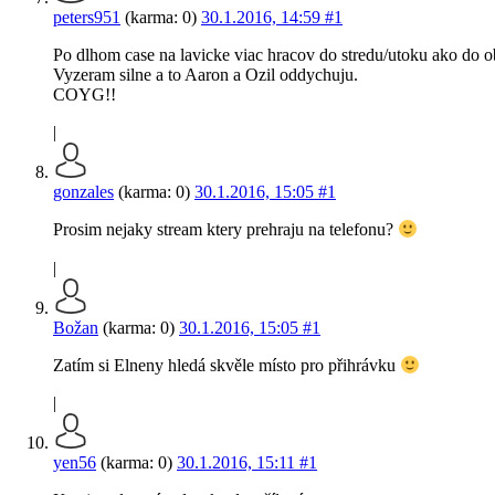
peters951
(karma: 0)
30.1.2016, 14:59
#1
Po dlhom case na lavicke viac hracov do stredu/utoku ako do ob
Vyzeram silne a to Aaron a Ozil oddychuju.
COYG!!
|
gonzales
(karma: 0)
30.1.2016, 15:05
#1
Prosim nejaky stream ktery prehraju na telefonu?
|
Božan
(karma: 0)
30.1.2016, 15:05
#1
Zatím si Elneny hledá skvěle místo pro přihrávku
|
yen56
(karma: 0)
30.1.2016, 15:11
#1