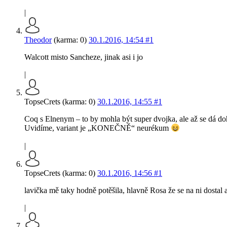
|
Theodor
(karma: 0)
30.1.2016, 14:54
#1
Walcott misto Sancheze, jinak asi i jo
|
TopseCrets (karma: 0)
30.1.2016, 14:55
#1
Coq s Elnenym – to by mohla být super dvojka, ale až se dá do
Uvidíme, variant je „KONEČNĚ“ neurékum
|
TopseCrets (karma: 0)
30.1.2016, 14:56
#1
lavička mě taky hodně potěšila, hlavně Rosa že se na ni dostal a
|