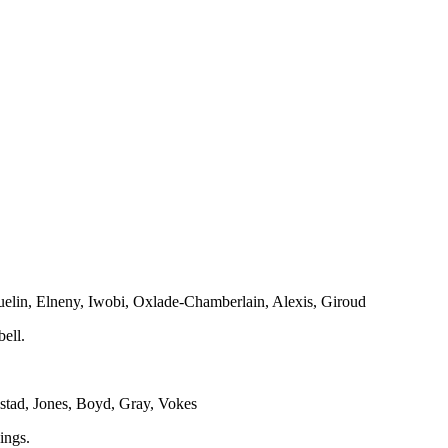
uelin, Elneny, Iwobi, Oxlade-Chamberlain, Alexis, Giroud
ell.
stad, Jones, Boyd, Gray, Vokes
nings.