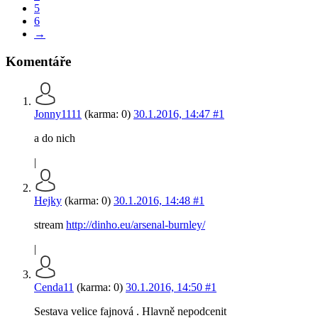
5
6
→
Komentáře
Jonny1111
(karma: 0)
30.1.2016, 14:47
#1
a do nich
|
Hejky
(karma: 0)
30.1.2016, 14:48
#1
stream
http://dinho.eu/arsenal-burnley/
|
Cenda11
(karma: 0)
30.1.2016, 14:50
#1
Sestava velice fajnová . Hlavně nepodcenit