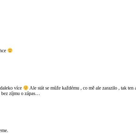
chce
 daleko více
Ale stát se může každému , co mě ale zarazilo , tak ten a
a bez zíjmu o zápas…
jeme.