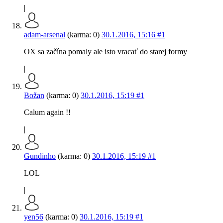
|
adam-arsenal
(karma: 0)
30.1.2016, 15:16
#1
OX sa začína pomaly ale isto vracať do starej formy
|
Božan
(karma: 0)
30.1.2016, 15:19
#1
Calum again !!
|
Gundinho
(karma: 0)
30.1.2016, 15:19
#1
LOL
|
yen56
(karma: 0)
30.1.2016, 15:19
#1