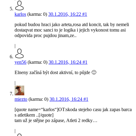
karlos
(karma: 0)
30.1.2016, 16:22
#1
pokud budou hraci jako arteta,rosa atd koncit, tak by nemeli
dostaqvat moc sanci to je logika i jejich vykonost tomu asi
odpovida proc pujdou jinam,ze..
|
yen56
(karma: 0)
30.1.2016, 16:24
#1
Elneny začíná být dost aktivní, to půjde 🙂
|
miezto
(karma: 0)
30.1.2016, 16:24
#1
[quote name=“karlos“]OT:skoda stejeho casu jak zapas barca
s atletikem ..[/quote]
tam už je stějne po zápase, Atleti 2 redky…
|