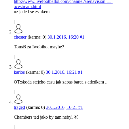
http://www.livefootballol.com/channel/arenavision-11-
acestream.html
uz jede i se zvukem ..
|
chester
(karma: 0)
30.1.2016, 16:20
#1
Tomáš za Iwobiho, maybe?
|
karlos
(karma: 0)
30.1.2016, 16:21
#1
OT:skoda stejeho casu jak zapas barca s atletikem ..
|
traged
(karma: 0)
30.1.2016, 16:21
#1
Chambers ted jako by tam nebyl 🙂
|