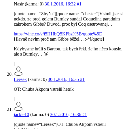
Nasir (karma: 0)
30.1.2016, 16:32
#1
[quote name=“Zbyňa“][quote name=“chester“]Vsimli jste si
nekdo, ze pred golem Burnley sundal Coquelina paradnim
zakrokem Gibbs? Duvod, proc byl Coq osetrovanej…
https://vine.co/v/i5HHbQ5KFbz%5B/quote%5D
Hlavně nevím proč tam Gibbs běžel… :-*[/quote]
Kdybysme hráli s Barcou, tak bych řekl, že ho něco kouslo,
ale s Burnley… 🙂
|
Leesek
(karma: 0)
30.1.2016, 16:35
#1
OT: Chuba Akpom vstrelil hetrik
|
jackie10
(karma: 0)
30.1.2016, 16:36
#1
[quote name=“Leesek“]OT: Chuba Akpom vstrelil