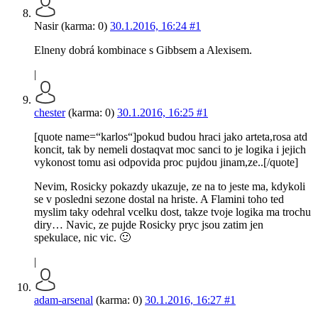
Nasir (karma: 0)
30.1.2016, 16:24
#1
Elneny dobrá kombinace s Gibbsem a Alexisem.
|
chester
(karma: 0)
30.1.2016, 16:25
#1
[quote name=“karlos“]pokud budou hraci jako arteta,rosa atd
koncit, tak by nemeli dostaqvat moc sanci to je logika i jejich
vykonost tomu asi odpovida proc pujdou jinam,ze..[/quote]
Nevim, Rosicky pokazdy ukazuje, ze na to jeste ma, kdykoli
se v posledni sezone dostal na hriste. A Flamini toho ted
myslim taky odehral vcelku dost, takze tvoje logika ma trochu
diry… Navic, ze pujde Rosicky pryc jsou zatim jen
spekulace, nic vic. 🙂
|
adam-arsenal
(karma: 0)
30.1.2016, 16:27
#1