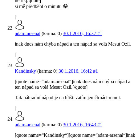
hetrik[/quote]
si mě předběhl o minutu 😀
|
adam-arsenal
(karma: 0)
30.1.2016, 16:37
#1
inak dnes nám chýba nápad a ten nápad sa volá Mesut Ozil.
|
Kandinsky
(karma: 0)
30.1.2016, 16:42
#1
[quote name=“adam-arsenal“]inak dnes nám chýba nápad a
ten nápad sa volá Mesut Ozil.[/quote]
Tak náhradní nápad je na hřišti zatím jen čtrnáct minut.
|
adam-arsenal
(karma: 0)
30.1.2016, 16:43
#1
[quote name=“Kandinsky“][quote name=“adam-arsenal“]inak