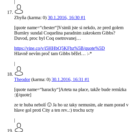
|
Zbyňa (karma: 0)
30.1.2016, 16:30
#1
[quote name=“chester“]Vsimli jste si nekdo, ze pred golem
Burnley sundal Coquelina paradnim zakrokem Gibbs?
Duvod, proc byl Coq osetrovanej…
https://vine.co/v/i5HHbQ5KFbz%5B/quote%5D
Hlavně nevím proč tam Gibbs běžel… :-*
|
Theodor
(karma: 0)
30.1.2016, 16:31
#1
[quote name=“haracky“]Arteta na place, takže bude remízka
:)[/quote]
ze te huba nebolí 🙂 Ja ho uz taky nemusim, ale mam porad v
hlave gol proti City a ten rev..:) trochu ucty
|