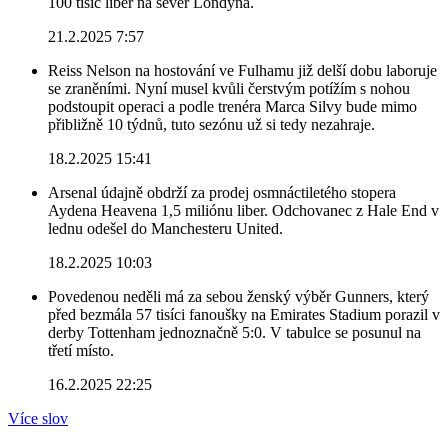
100 tisíc liber na sever Londýna.
21.2.2025 7:57
Reiss Nelson na hostování ve Fulhamu již delší dobu laboruje
se zraněními. Nyní musel kvůli čerstvým potížím s nohou
podstoupit operaci a podle trenéra Marca Silvy bude mimo
přibližně 10 týdnů, tuto sezónu už si tedy nezahraje.
18.2.2025 15:41
Arsenal údajně obdrží za prodej osmnáctiletého stopera
Aydena Heavena 1,5 miliónu liber. Odchovanec z Hale End v
lednu odešel do Manchesteru United.
18.2.2025 10:03
Povedenou neděli má za sebou ženský výběr Gunners, který
před bezmála 57 tisíci fanoušky na Emirates Stadium porazil v
derby Tottenham jednoznačně 5:0. V tabulce se posunul na
třetí místo.
16.2.2025 22:25
Více slov