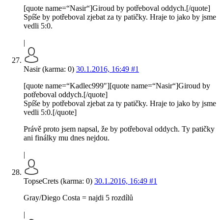
[quote name=“Nasir“]Giroud by potřeboval oddych.[/quote]
Spíše by potřeboval zjebat za ty patičky. Hraje to jako by jsme
vedli 5:0.
|
Nasir (karma: 0)
30.1.2016, 16:49
#1
[quote name=“Kadlec999″][quote name=“Nasir“]Giroud by
potřeboval oddych.[/quote]
Spíše by potřeboval zjebat za ty patičky. Hraje to jako by jsme
vedli 5:0.[/quote]
Právě proto jsem napsal, že by potřeboval oddych. Ty patičky
ani finálky mu dnes nejdou.
|
TopseCrets (karma: 0)
30.1.2016, 16:49
#1
Gray/Diego Costa = najdi 5 rozdílů
|