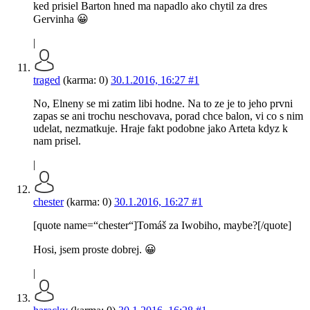
ked prisiel Barton hned ma napadlo ako chytil za dres
Gervinha 😀
|
traged
(karma: 0)
30.1.2016, 16:27
#1
No, Elneny se mi zatim libi hodne. Na to ze je to jeho prvni
zapas se ani trochu neschovava, porad chce balon, vi co s nim
udelat, nezmatkuje. Hraje fakt podobne jako Arteta kdyz k
nam prisel.
|
chester
(karma: 0)
30.1.2016, 16:27
#1
[quote name=“chester“]Tomáš za Iwobiho, maybe?[/quote]
Hosi, jsem proste dobrej. 😀
|