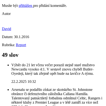
Musíte být
přihlášen
pro přidání komentáře.
Autor
David
Datum:
30.1.2016
Rubrika:
Report
49 slov
Výběr do 21 let včera večer porazil stejně staré mužstvo
Newcastlu vysoko 4:1. V sestavě znovu chyběl Butler-
Oyedeji, který tak zřejmě opět bude na lavičce A-týmu.
22.2.2025 10:32
Arsenalu se podařilo získat ze skotského St. Johnstone
obránce či defenzivního záložníka Callana Hamilla.
Talentovaný patnáctiletý fotbalista odmítnul Celtic, Rangers i
některé kluby z Premier League a v létě zamíří za více než