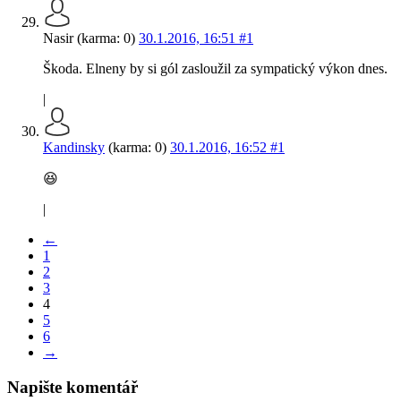
Nasir (karma: 0)
30.1.2016, 16:51
#1
Škoda. Elneny by si gól zasloužil za sympatický výkon dnes.
|
Kandinsky
(karma: 0)
30.1.2016, 16:52
#1
😆
|
←
1
2
3
4
5
6
→
Napište komentář