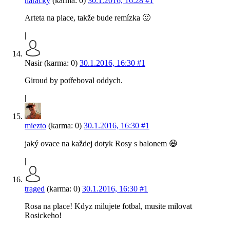
haracky
(karma: 0)
30.1.2016, 16:28
#1
Arteta na place, takže bude remízka 🙂
|
Nasir (karma: 0)
30.1.2016, 16:30
#1
Giroud by potřeboval oddych.
|
miezto
(karma: 0)
30.1.2016, 16:30
#1
jaký ovace na každej dotyk Rosy s balonem 😆
|
traged
(karma: 0)
30.1.2016, 16:30
#1
Rosa na place! Kdyz milujete fotbal, musite milovat
Rosickeho!