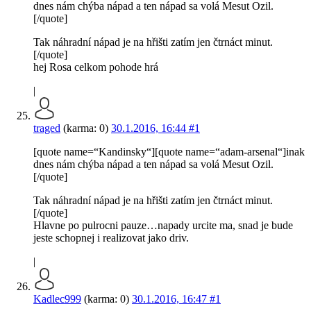
dnes nám chýba nápad a ten nápad sa volá Mesut Ozil.
[/quote]
Tak náhradní nápad je na hřišti zatím jen čtrnáct minut.
[/quote]
hej Rosa celkom pohode hrá
|
traged
(karma: 0)
30.1.2016, 16:44
#1
[quote name=“Kandinsky“][quote name=“adam-arsenal“]inak
dnes nám chýba nápad a ten nápad sa volá Mesut Ozil.
[/quote]
Tak náhradní nápad je na hřišti zatím jen čtrnáct minut.
[/quote]
Hlavne po pulrocni pauze…napady urcite ma, snad je bude
jeste schopnej i realizovat jako driv.
|
Kadlec999
(karma: 0)
30.1.2016, 16:47
#1