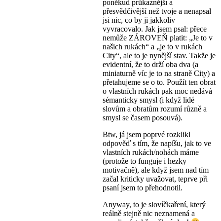
poněkud průkaznější a
přesvědčivější než tvoje a nenapsal
jsi nic, co by ji jakkoliv
vyvracovalo. Jak jsem psal: přece
nemůže ZÁROVEŇ platit: „Je to v
našich rukách“ a „je to v rukách
City“, ale to je nynější stav. Takže je
evidentní, že to drží oba dva (a
miniaturně víc je to na straně City) a
přetahujeme se o to. Použít ten obrat
o vlastních rukách pak moc nedává
sémanticky smysl (i když lidé
slovům a obratům rozumí různě a
smysl se časem posouvá).
Btw, já jsem poprvé rozklikl
odpověď s tím, že napíšu, jak to ve
vlastních rukách/nohách máme
(protože to funguje i hezky
motivačně), ale když jsem nad tím
začal kriticky uvažovat, teprve při
psaní jsem to přehodnotil.
Anyway, to je slovíčkaření, který
reálně stejně nic neznamená a