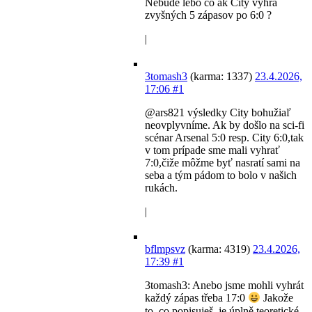
Nebude lebo čo ak City vyhrá
zvyšných 5 zápasov po 6:0 ?
|
3tomash3
(karma: 1337)
23.4.2026,
17:06
#1
@ars821 výsledky City bohužiaľ
neovplyvníme. Ak by došlo na sci-fi
scénar Arsenal 5:0 resp. City 6:0,tak
v tom prípade sme mali vyhrať
7:0,čiže môžme byť nasratí sami na
seba a tým pádom to bolo v našich
rukách.
|
bflmpsvz
(karma: 4319)
23.4.2026,
17:39
#1
3tomash3: Anebo jsme mohli vyhrát
každý zápas třeba 17:0
Jakože
to, co popisuješ, je úplně teoretické.