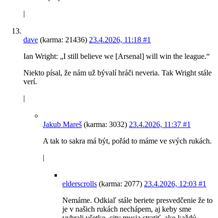
|
dave
(karma: 21436)
23.4.2026, 11:18
#1
Ian Wright: „I still believe we [Arsenal] will win the league.“
Niekto písal, že nám už bývalí hráči neveria. Tak Wright stále
verí.
|
Jakub Mareš
(karma: 3032)
23.4.2026, 11:37
#1
A tak to sakra má být, pořád to máme ve svých rukách.
|
elderscrolls
(karma: 2077)
23.4.2026, 12:03
#1
Nemáme. Odkiaľ stále beriete presvedčenie že to
je v našich rukách nechápem, aj keby sme
vyhrali všetko, city musia stratiť, ako každú