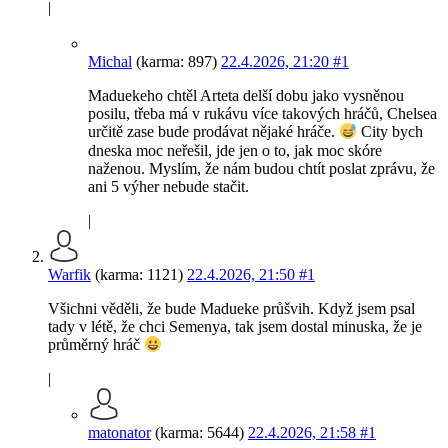
|
Michal
(karma: 897)
22.4.2026, 21:20
#1
Maduekeho chtěl Arteta delší dobu jako vysněnou
posilu, třeba má v rukávu více takových hráčů, Chelsea
určitě zase bude prodávat nějaké hráče.
City bych
dneska moc neřešil, jde jen o to, jak moc skóre
naženou. Myslím, že nám budou chtít poslat zprávu, že
ani 5 výher nebude stačit.
|
Warfik
(karma: 1121)
22.4.2026, 21:50
#1
Všichni věděli, že bude Madueke průšvih. Když jsem psal
tady v létě, že chci Semenya, tak jsem dostal minuska, že je
průměrný hráč
|
matonator
(karma: 5644)
22.4.2026, 21:58
#1