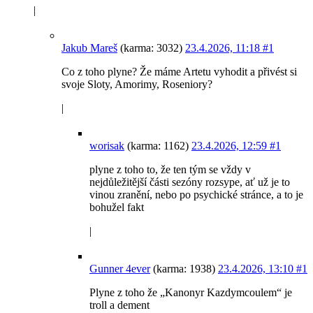
|
Jakub Mareš
(karma: 3032)
23.4.2026, 11:18
#1
Co z toho plyne? Že máme Artetu vyhodit a přivést si
svoje Sloty, Amorimy, Roseniory?
|
worisak
(karma: 1162)
23.4.2026, 12:59
#1
plyne z toho to, že ten tým se vždy v
nejdůležitější části sezóny rozsype, ať už je to
vinou zranění, nebo po psychické stránce, a to je
bohužel fakt
|
Gunner 4ever
(karma: 1938)
23.4.2026, 13:10
#1
Plyne z toho že „Kanonyr Kazdymcoulem“ je
troll a dement