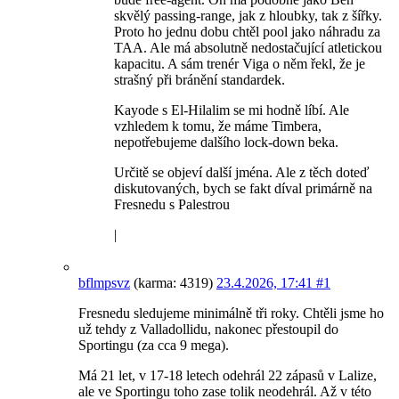
skvělý passing-range, jak z hloubky, tak z šířky.
Proto ho jednu dobu chtěl pool jako náhradu za
TAA. Ale má absolutně nedostačující atletickou
kapacitu. A sám trenér Viga o něm řekl, že je
strašný při bránění standardek.
Kayode s El-Hilalim se mi hodně líbí. Ale
vzhledem k tomu, že máme Timbera,
nepotřebujeme dalšího lock-down beka.
Určitě se objeví další jména. Ale z těch doteď
diskutovaných, bych se fakt díval primárně na
Fresnedu s Palestrou
|
bflmpsvz
(karma: 4319)
23.4.2026, 17:41
#1
Fresnedu sledujeme minimálně tři roky. Chtěli jsme ho
už tehdy z Valladollidu, nakonec přestoupil do
Sportingu (za cca 9 mega).
Má 21 let, v 17-18 letech odehrál 22 zápasů v Lalize,
ale ve Sportingu toho zase tolik neodehrál. Až v této