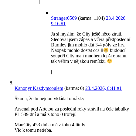
|
Stranger0569
(karma: 1104)
23.4.2026,
9:16
#1
Já si myslím, že City ještě něco ztratí.
Sledoval jsem zápas a včera předposlední
Burnley jim mohlo dát 3-4 góly ze hry.
Naopak mohlo dostat cca 8
budoucí
soupeři City mají mnohem lepší obranu,
tak věřím v nějakou remízku
|
Kanonyr Kazdymcoulem
(karma: 0)
23.4.2026, 8:41
#1
Škoda, že tu nejdou vkládat obrázky:
Arsenal pod Artetou za poslední roky strávil na čele tabulky
PL 539 dní a má z toho 0 trofejí.
ManCity 453 dní a má z toho 4 tituly.
Vic k tomu netřeba.