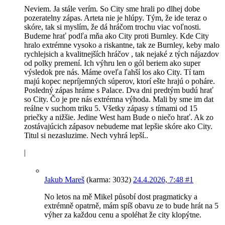
Neviem. Ja stále verím. So City sme hrali po dlhej dobe
pozeratelny zápas. Arteta nie je hlúpy. Tým, že ide teraz o
skóre, tak si myslím, že dá hráčom trochu viac voľnosti.
Budeme hrať podľa mňa ako City proti Burnley. Kde City
hralo extrémne vysoko a riskantne, tak ze Burnley, keby malo
rychlejsich a kvalitnejších hráčov , tak nejaké z tých nájazdov
od polky premení. Ich výhru len o gól beriem ako super
výsledok pre nás. Máme oveľa ľahší los ako City. Tí tam
majú kopec nepríjemných súperov, ktorí ešte hrajú o poháre.
Posledný zápas hráme s Palace. Dva dni predtým budú hrať
so City. Čo je pre nás extrémna výhoda. Mali by sme im dat
reálne v suchom triku 5. Všetky zápasy s tímami od 15
priečky a nižšie. Jedine West ham Bude o niečo hrať. Ak zo
zostávajúcich zápasov nebudeme mat lepšie skóre ako City.
Titul si nezasluzime. Nech vyhrá lepší..
|
Jakub Mareš
(karma: 3032)
24.4.2026, 7:48
#1
No letos na mě Mikel působí dost pragmaticky a
extrémně opatrně, mám spíš obavu ze to bude hrát na 5
výher za každou cenu a spoléhat že city klopýtne.