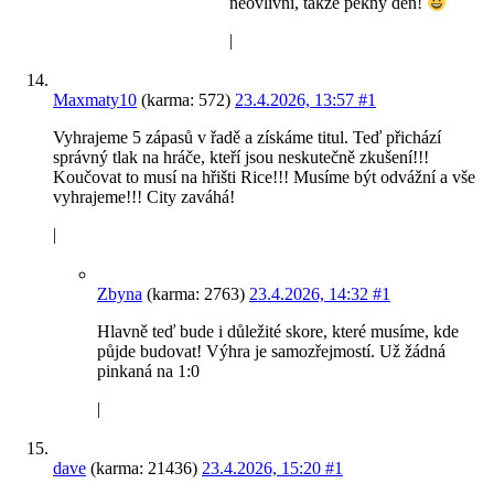
neovlivní, takže pěkný den!
|
Maxmaty10
(karma: 572)
23.4.2026, 13:57
#1
Vyhrajeme 5 zápasů v řadě a získáme titul. Teď přichází
správný tlak na hráče, kteří jsou neskutečně zkušení!!!
Koučovat to musí na hřišti Rice!!! Musíme být odvážní a vše
vyhrajeme!!! City zaváhá!
|
Zbyna
(karma: 2763)
23.4.2026, 14:32
#1
Hlavně teď bude i důležité skore, které musíme, kde
půjde budovat! Výhra je samozřejmostí. Už žádná
pinkaná na 1:0
|
dave
(karma: 21436)
23.4.2026, 15:20
#1