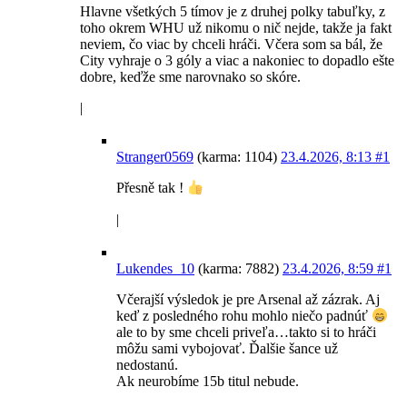
Hlavne všetkých 5 tímov je z druhej polky tabuľky, z
toho okrem WHU už nikomu o nič nejde, takže ja fakt
neviem, čo viac by chceli hráči. Včera som sa bál, že
City vyhraje o 3 góly a viac a nakoniec to dopadlo ešte
dobre, keďže sme narovnako so skóre.
|
Stranger0569
(karma: 1104)
23.4.2026, 8:13
#1
Přesně tak !
|
Lukendes_10
(karma: 7882)
23.4.2026, 8:59
#1
Včerajší výsledok je pre Arsenal až zázrak. Aj
keď z posledného rohu mohlo niečo padnúť
ale to by sme chceli priveľa…takto si to hráči
môžu sami vybojovať. Ďalšie šance už
nedostanú.
Ak neurobíme 15b titul nebude.