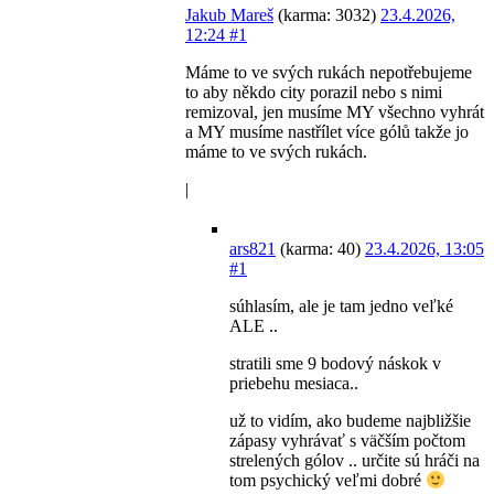
Jakub Mareš
(karma: 3032)
23.4.2026,
12:24
#1
Máme to ve svých rukách nepotřebujeme
to aby někdo city porazil nebo s nimi
remizoval, jen musíme MY všechno vyhrát
a MY musíme nastřílet více gólů takže jo
máme to ve svých rukách.
|
ars821
(karma: 40)
23.4.2026, 13:05
#1
súhlasím, ale je tam jedno veľké
ALE ..
stratili sme 9 bodový náskok v
priebehu mesiaca..
už to vidím, ako budeme najbližšie
zápasy vyhrávať s väčším počtom
strelených gólov .. určite sú hráči na
tom psychický veľmi dobré