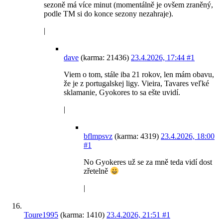
sezoně má více minut (momentálně je ovšem zraněný,
podle TM si do konce sezony nezahraje).
|
dave
(karma: 21436)
23.4.2026, 17:44
#1
Viem o tom, stále iba 21 rokov, len mám obavu,
že je z portugalskej ligy. Vieira, Tavares veľké
sklamanie, Gyokores to sa ešte uvidí.
|
bflmpsvz
(karma: 4319)
23.4.2026, 18:00
#1
No Gyokeres už se za mně teda vidí dost
zřetelně
|
Toure1995
(karma: 1410)
23.4.2026, 21:51
#1