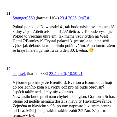
|
Stranger0569
(karma: 1104)
23.4.2026, 9:47
#1
Pokud porazíme Newcastle14., tak bude následovat co necelé
3 dny zápas Atletico/Fulham12./Atletico… To bude vysilující
Pokud to všechno uhrajem, tak máme vždy týden na West
Ham17/Burnley19/Crystal palace13. (místo) a to je na sérii
výher jak dělané. Já tomu titulu pořád věřím. A po tomto všem
se hraje finále ligy místrů za týden 30. května.
|
bajtasek
(karma: 883)
23.4.2026, 10:59
#1
Výborné pro nás je že Brentford, Everton a Bourmouth hrají
do posledního kola o Evropu což pro ně bude obrovský
úspěch takže nedají city nic zadarmo.
Newcastlu bude proti nám chybět Joelington, Gordon a Schar.
Stejně od neděle nemůžu dostat z hlavy ty Havertzovi šance.
Zejména tu hlavicku v 95′ po tom naprosto luxusním centru
od Lea. Měli jsme je takhle takhle zabít 2:2 čau. Zápas to
remizovy byl.