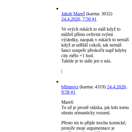
Jakub Mareš
(karma: 3032)
24.4.2026, 7:50
#1
Ve svých rukách to máš když to
můžeš přímo ovlivnit svými
výsledky, naopak v rukách to nemáš
když at uděláš cokoli, tak nemáš
šanci soupeře přeskočit např kdyby
city mělo +1 bod.
Takhle je to stále jen o nás.
|
bflmpsvz
(karma: 4319)
24.4.2026,
9:58
#1
Mareš:
To už je prostě otázka, jak kdo tomu
obratu sémanticky rozumí.
Přesto mi to přijde trochu komické,
protože moje argumentace je