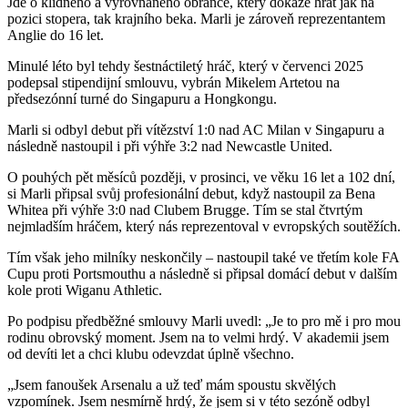
Jde o klidného a vyrovnaného obránce, který dokáže hrát jak na
pozici stopera, tak krajního beka. Marli je zároveň reprezentantem
Anglie do 16 let.
Minulé léto byl tehdy šestnáctiletý hráč, který v červenci 2025
podepsal stipendijní smlouvu, vybrán Mikelem Artetou na
předsezónní turné do Singapuru a Hongkongu.
Marli si odbyl debut při vítězství 1:0 nad AC Milan v Singapuru a
následně nastoupil i při výhře 3:2 nad Newcastle United.
O pouhých pět měsíců později, v prosinci, ve věku 16 let a 102 dní,
si Marli připsal svůj profesionální debut, když nastoupil za Bena
Whitea při výhře 3:0 nad Clubem Brugge. Tím se stal čtvrtým
nejmladším hráčem, který nás reprezentoval v evropských soutěžích.
Tím však jeho milníky neskončily – nastoupil také ve třetím kole FA
Cupu proti Portsmouthu a následně si připsal domácí debut v dalším
kole proti Wiganu Athletic.
Po podpisu předběžné smlouvy Marli uvedl: „Je to pro mě i pro mou
rodinu obrovský moment. Jsem na to velmi hrdý. V akademii jsem
od devíti let a chci klubu odevzdat úplně všechno.
„Jsem fanoušek Arsenalu a už teď mám spoustu skvělých
vzpomínek. Jsem nesmírně hrdý, že jsem si v této sezóně odbyl