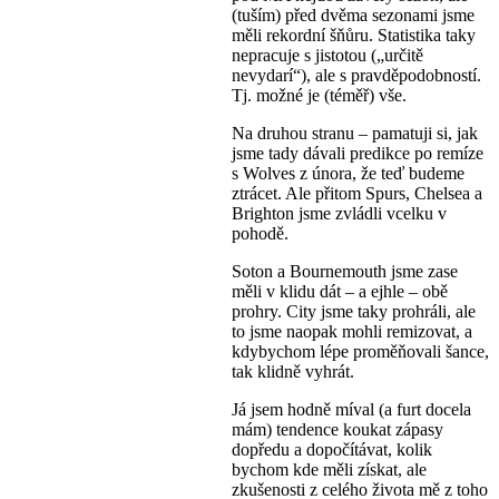
(tuším) před dvěma sezonami jsme
měli rekordní šňůru. Statistika taky
nepracuje s jistotou („určitě
nevydarí“), ale s pravděpodobností.
Tj. možné je (téměř) vše.
Na druhou stranu – pamatuji si, jak
jsme tady dávali predikce po remíze
s Wolves z února, že teď budeme
ztrácet. Ale přitom Spurs, Chelsea a
Brighton jsme zvládli vcelku v
pohodě.
Soton a Bournemouth jsme zase
měli v klidu dát – a ejhle – obě
prohry. City jsme taky prohráli, ale
to jsme naopak mohli remizovat, a
kdybychom lépe proměňovali šance,
tak klidně vyhrát.
Já jsem hodně míval (a furt docela
mám) tendence koukat zápasy
dopředu a dopočítávat, kolik
bychom kde měli získat, ale
zkušenosti z celého života mě z toho