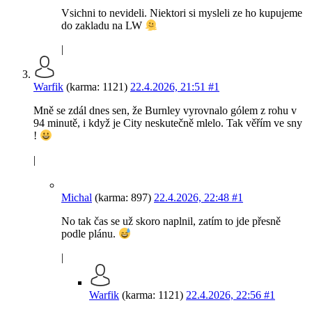
Vsichni to nevideli. Niektori si mysleli ze ho kupujeme
do zakladu na LW
|
Warfik
(karma: 1121)
22.4.2026, 21:51
#1
Mně se zdál dnes sen, že Burnley vyrovnalo gólem z rohu v
94 minutě, i když je City neskutečně mlelo. Tak věřím ve sny
!
|
Michal
(karma: 897)
22.4.2026, 22:48
#1
No tak čas se už skoro naplnil, zatím to jde přesně
podle plánu.
|
Warfik
(karma: 1121)
22.4.2026, 22:56
#1