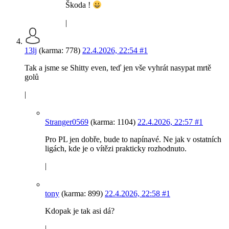
Škoda !
|
13lj
(karma: 778)
22.4.2026, 22:54
#1
Tak a jsme se Shitty even, teď jen vše vyhrát nasypat mrtě
golů
|
Stranger0569
(karma: 1104)
22.4.2026, 22:57
#1
Pro PL jen dobře, bude to napínavé. Ne jak v ostatních
ligách, kde je o vítězi prakticky rozhodnuto.
|
tony
(karma: 899)
22.4.2026, 22:58
#1
Kdopak je tak asi dá?
|