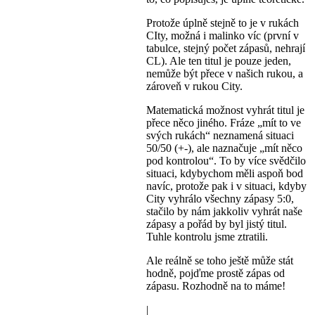
Protože úplně stejně to je v rukách
CIty, možná i malinko víc (první v
tabulce, stejný počet zápasů, nehrají
CL). Ale ten titul je pouze jeden,
nemůže být přece v našich rukou, a
zároveň v rukou City.
Matematická možnost vyhrát titul je
přece něco jiného. Fráze „mít to ve
svých rukách“ neznamená situaci
50/50 (+-), ale naznačuje „mít něco
pod kontrolou“. To by více svědčilo
situaci, kdybychom měli aspoň bod
navíc, protože pak i v situaci, kdyby
City vyhrálo všechny zápasy 5:0,
stačilo by nám jakkoliv vyhrát naše
zápasy a pořád by byl jistý titul.
Tuhle kontrolu jsme ztratili.
Ale reálně se toho ještě může stát
hodně, pojďme prostě zápas od
zápasu. Rozhodně na to máme!
|