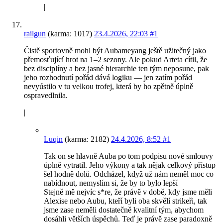
|
railgun
(karma: 1017)
23.4.2026, 22:03
#1
Čistě sportovně mohl být Aubameyang ještě užitečný jako
přemosťující hrot na 1–2 sezony. Ale pokud Arteta cítil, že
bez disciplíny a bez jasné hierarchie ten tým neposune, pak
jeho rozhodnutí pořád dává logiku — jen zatím pořád
nevyústilo v tu velkou trofej, která by ho zpětně úplně
ospravedlnila.
|
Luqin
(karma: 2182)
24.4.2026, 8:52
#1
Tak on se hlavně Auba po tom podpisu nové smlouvy
úplně vytratil. Jeho výkony a tak nějak celkový přístup
šel hodně dolů. Odcházel, když už nám neměl moc co
nabídnout, nemyslím si, že by to bylo lepší
Stejně mě nejvíc s*re, že právě v době, kdy jsme měli
Alexise nebo Aubu, kteří byli oba skvělí strikeři, tak
jsme zase neměli dostatečně kvalitní tým, abychom
dosáhli větších úspěchů. Teď je právě zase paradoxně