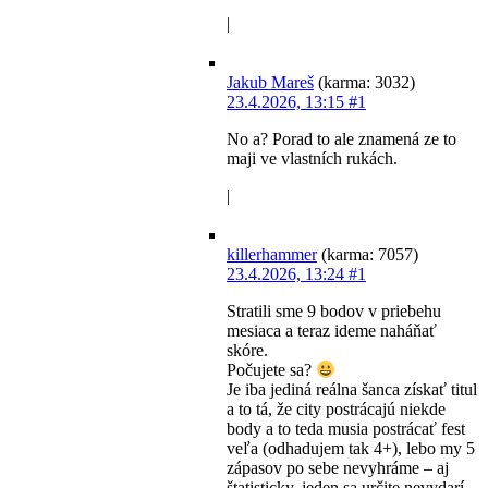
|
Jakub Mareš
(karma: 3032)
23.4.2026, 13:15
#1
No a? Porad to ale znamená ze to
maji ve vlastních rukách.
|
killerhammer
(karma: 7057)
23.4.2026, 13:24
#1
Stratili sme 9 bodov v priebehu
mesiaca a teraz ideme naháňať
skóre.
Počujete sa?
Je iba jediná reálna šanca získať titul
a to tá, že city postrácajú niekde
body a to teda musia postrácať fest
veľa (odhadujem tak 4+), lebo my 5
zápasov po sebe nevyhráme – aj
štatisticky, jeden sa určite nevydarí.