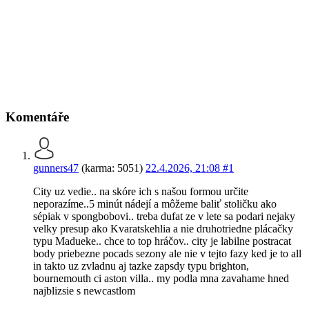
Komentáře
gunners47
(karma: 5051)
22.4.2026, 21:08
#1
City uz vedie.. na skóre ich s našou formou určite
neporazíme..5 minút nádejí a môžeme baliť stoličku ako
sépiak v spongbobovi.. treba dufat ze v lete sa podari nejaky
velky presup ako Kvaratskehlia a nie druhotriedne plácačky
typu Madueke.. chce to top hráčov.. city je labilne postracat
body priebezne pocads sezony ale nie v tejto fazy ked je to all
in takto uz zvladnu aj tazke zapsdy typu brighton,
bournemouth ci aston villa.. my podla mna zavahame hned
najblizsie s newcastlom