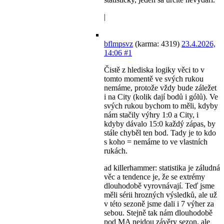
|
bflmpsvz
(karma: 4319)
23.4.2026,
14:06
#1
Čistě z hlediska logiky věci to v
tomto momentě ve svých rukou
nemáme, protože vždy bude záležet
i na City (kolik dají bodů i gólů). Ve
svých rukou bychom to měli, kdyby
nám stačily výhry 1:0 a City, i
kdyby dávalo 15:0 každý zápas, by
stále chyběl ten bod. Tady je to kdo
s koho = nemáme to ve vlastních
rukách.
ad killerhammer: statistika je záludná
věc a tendence je, že se extrémy
dlouhodobě vyrovnávají. Teď jsme
měli sérii hrozných výsledků, ale už
v této sezoně jsme dali i 7 výher za
sebou. Stejně tak nám dlouhodobě
pod MA nejdou závěry sezon, ale