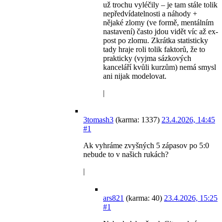
už trochu vyléčily – je tam stále tolik
nepředvídatelnosti a náhody +
nějaké zlomy (ve formě, mentálním
nastavení) často jdou vidět víc až ex-
post po zlomu. Zkrátka statisticky
tady hraje roli tolik faktorů, že to
prakticky (vyjma sázkových
kanceláří kvůli kurzům) nemá smysl
ani nijak modelovat.
|
3tomash3
(karma: 1337)
23.4.2026, 14:45
#1
Ak vyhráme zvyšných 5 zápasov po 5:0
nebude to v našich rukách?
|
ars821
(karma: 40)
23.4.2026, 15:25
#1