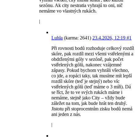
sezónu. Ak city nestratia vyhrajú to oni, nič
nemáme vo vlastných rukách.
|
Luhla
(karma: 2641)
23.4.2026, 12:19
#1
Při rovnosti bodů rozhoduje celkový rozdíl
skóre, pak rozdíl mezi všemi vstřelenými a
obdrženými góly v sezóně, pak počet
vstřelených gólů, nakonec vzájemné
zápasy. Pokud bychom vyhráli všechno,
co jde, a ropáci taky, tak musíme mít lepší
rozdíl skóre (teď je stejný) nebo víc
vstřelených gólů (teď máme o 3 míň). Dá
se říct, že to ve svých rukách máme i
nemáme, stejně jako City – vždy bude
záležet na tom, jak bude hrát ten druhý.
Jistotu při stoprocentním zisku bodů nemá
ani jeden z nás.
|