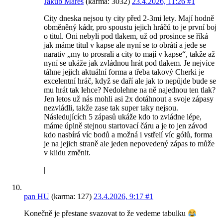
Jakub Mareš
(karma: 3032)
23.4.2026, 11:26
#1
City dneska nejsou ty city před 2-3mi lety. Mají hodně
obměněný kádr, pro spoustu jejich hráčů to je první boj
o titul. Oni nebyli pod tlakem, už od prosince se říká
jak máme titul v kapse ale nyní se to obrátí a jede se
narativ „my to prosrali a city to mají v kapse“, takže až
nyní se ukáže jak zvládnou hrát pod tlakem. Je nejvíce
táhne jejich aktuální forma a třeba takový Cherki je
excelentní hráč, když se daří ale jak to nepůjde bude se
mu hrát tak lehce? Nedolehne na ně najednou ten tlak?
Jen letos už nás mohli asi 2x dotáhnout a svoje zápasy
nezvládli, takže zase tak super taky nejsou.
Následujících 5 zápasů ukáže kdo to zvládne lépe,
máme úplně stejnou startovací čáru a je to jen závod
kdo nasbírá víc bodů a možná i vstřelí víc gólů, forma
je na jejich straně ale jeden nepovedený zápas to může
v klidu změnit.
|
pan HU
(karma: 127)
23.4.2026, 9:17
#1
Konečně je přestane svazovat to že vedeme tabulku