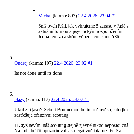
Michal
(karma: 897)
22.4.2026, 23:04
#1
Spíš bych řešil, jak vyhrajeme 5 zápasu v řadě s
aktuální formou a psychickým rozpoložením.
Jedna remíza a skóre vůbec nemusíme řešit.
|
Ondrej
(karma: 107)
22.4.2026, 23:02
#1
Its not done until its done
|
blazy
(karma: 117)
22.4.2026, 23:07
#1
Úkol zní jasně. Sebrat Bournemouthu toho člověka, kdo jim
zastřešuje ofenzivní scouting.
I Když nevím, náš scouting stejně zjevně nikdo neposlouchá.
Na řadu hráčů upozorňoval jak negativně tak pozitivně a