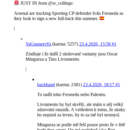
JUST IN from @sr_collings:
Arsenal are tracking Sporting CP defender Iván Fresneda as
they look to sign a new full-back this summer.
|
YaGunnersYa
(karma: 5257)
23.4.2026, 15:58
#1
Zmiňuje i že další 2 sledované varianty jsou Oscar
Mingueza a Tino Livramento.
|
backhand
(karma: 2381)
23.4.2026, 18:17
#1
To radši toho Fresnedu nebo Palestru.
Livramento by byl skvělý, ale mám u něj velký
zdravotní otazník. A vzhledem k tomu, že straky
ho nepustí za levno, by to za mě byl nesmysl.
Mingueza se podle mě řeší pouze proto že v létě
bude free-agent. On má podobně jako Ben