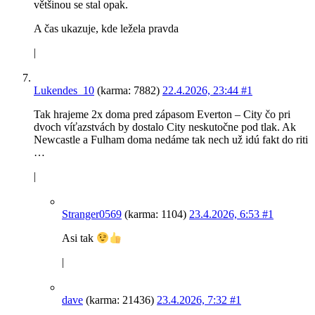
většinou se stal opak.
A čas ukazuje, kde ležela pravda
|
Lukendes_10
(karma: 7882)
22.4.2026, 23:44
#1
Tak hrajeme 2x doma pred zápasom Everton – City čo pri
dvoch víťazstvách by dostalo City neskutočne pod tlak. Ak
Newcastle a Fulham doma nedáme tak nech už idú fakt do riti
…
|
Stranger0569
(karma: 1104)
23.4.2026, 6:53
#1
Asi tak
|
dave
(karma: 21436)
23.4.2026, 7:32
#1