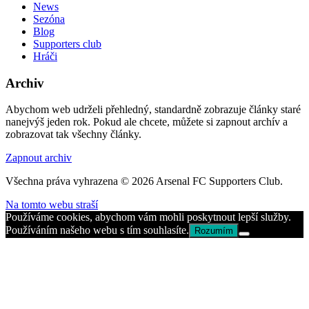
News
Sezóna
Blog
Supporters club
Hráči
Archiv
Abychom web udrželi přehledný, standardně zobrazuje články staré
nanejvýš jeden rok. Pokud ale chcete, můžete si zapnout archív a
zobrazovat tak všechny články.
Zapnout archiv
Všechna práva vyhrazena © 2026 Arsenal FC Supporters Club.
Na tomto webu straší
Používáme cookies, abychom vám mohli poskytnout lepší služby.
Používáním našeho webu s tím souhlasíte.
Rozumím