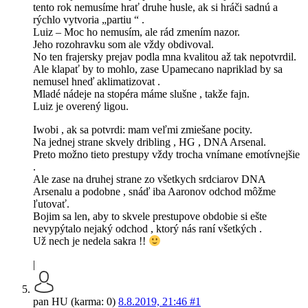
tento rok nemusíme hrať druhe husle, ak si hráči sadnú a
rýchlo vytvoria „partiu “ .
Luiz – Moc ho nemusím, ale rád zmením nazor.
Jeho rozohravku som ale vždy obdivoval.
No ten frajersky prejav podla mna kvalitou až tak nepotvrdil.
Ale klapať by to mohlo, zase Upamecano napriklad by sa
nemusel hneď aklimatizovat .
Mladé nádeje na stopéra máme slušne , takže fajn.
Luiz je overený ligou.
Iwobi , ak sa potvrdi: mam veľmi zmiešane pocity.
Na jednej strane skvely dribling , HG , DNA Arsenal.
Preto možno tieto prestupy vždy trocha vnímane emotívnejšie
.
Ale zase na druhej strane zo všetkych srdciarov DNA
Arsenalu a podobne , snáď iba Aaronov odchod môžme
ľutovať.
Bojim sa len, aby to skvele prestupove obdobie si ešte
nevypýtalo nejaký odchod , ktorý nás raní všetkých .
Už nech je nedela sakra !!
|
pan HU (karma: 0)
8.8.2019, 21:46
#1