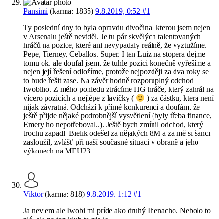
Pansimi
(karma: 1835)
9.8.2019, 0:52
#1
Ty poslední dny to byla opravdu divočina, kterou jsem nejen
v Arsenalu ještě neviděl. Je tu pár skvělých talentovaných
hráčů na pozice, které ani nevypadaly reálně, že vyztužíme.
Pepe, Tierney, Ceballos. Super. I ten Luiz na stopera dejme
tomu ok, ale doufal jsem, že tuhle pozici konečně vyřešíme a
nejen její řešení odložíme, protože nejpozději za dva roky se
to bude řešit zase. Na závěr hodně rozporuplný odchod
Iwobiho. Z mého pohledu ztrácíme HG hráče, který zahrál na
vícero pozicích a nejlépe z lavičky (
) za částku, která není
nijak závratná. Odchází k přímé konkurenci a doufám, že
ještě přijde nějaké podrobnější vysvětlení (byly třeba finance,
Emery ho nepotřeboval..). Ještě bych zmínil odchod, který
trochu zapadl. Bielik odešel za nějakých 8M a za mě si šanci
zasloužil, zvlášť při naší současné situaci v obraně a jeho
výkonech na MEU23..
|
Viktor
(karma: 818)
9.8.2019, 1:12
#1
Ja neviem ale Iwobi mi príde ako druhý Ihenacho. Nebolo to