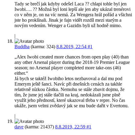
Tady se brečí jak kdyby odešel Laca ?? chlapi tohle byl jen
Iwobi…. ?? Možná byl loni lepší ale jen aby ukázal trenérovi
co v něm je, on na víc nemá. Za Wengera hrál pořád a všichni
jste ho proklínali. Jinak je fajn vidět rozdíl mezi starým a
novým vedením. Wenger a Gazidis byli už hodně mimo.
|
Buddha
(karma: 324)
8.8.2019, 22:54
#1
„Alex Iwobi created more chances from open play (40) than
any other Arsenal player during the 2018-19 Premier League
season; no Arsenal player completed more take-ons (46)
either.“
Já bych se taktéž Iwobiho letos nezbavoval a dal mu pod
Emerym ještě šanci. Navíc při dnešních cenách za takhle
relativně nízkou částku. Nemohu se stále zbavit dojmu, že
tím, že jsme jej stále tlačili na kraj, nedokázali jsme plně
využít jeho předností, které ukazoval třeba v repre. No čas
ukáže, jsem velmi zvědavý jak se mu bude dařit v Evertonu.
|
dave
(karma: 21437)
8.8.2019, 22:59
#1