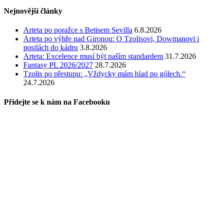
Nejnovější články
Arteta po poražce s Betisem Sevilla
6.8.2026
Arteta po výhře nad Gironou: O Tzolisovi, Dowmanovi i
posilách do kádru
3.8.2026
Arteta: Excelence musí být naším standardem
31.7.2026
Fantasy PL 2026/2027
28.7.2026
Tzolis po přestupu: „Vždycky mám hlad po gólech.“
24.7.2026
Přidejte se k nám na Facebooku