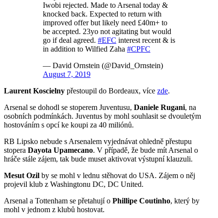
Iwobi rejected. Made to Arsenal today &
knocked back. Expected to return with
improved offer but likely need £40m+ to
be accepted. 23yo not agitating but would
go if deal agreed.
#EFC
interest recent & is
in addition to Wilfied Zaha
#CPFC
— David Ornstein (@David_Ornstein)
August 7, 2019
Laurent Koscielny
přestoupil do Bordeaux, více
zde
.
Arsenal se dohodl se stoperem Juventusu,
Daniele Rugani
, na
osobních podmínkách. Juventus by mohl souhlasit se dvouletým
hostováním s opcí ke koupi za 40 miliónů.
RB Lipsko nebude s Arsenalem vyjednávat ohledně přestupu
stopera
Dayota Upamecano
. V případě, že bude mít Arsenal o
hráče stále zájem, tak bude muset aktivovat výstupní klauzuli.
Mesut Ozil
by se mohl v lednu stěhovat do USA. Zájem o něj
projevil klub z Washingtonu DC, DC United.
Arsenal a Tottenham se přetahují o
Phillipe Coutinho
, který by
mohl v jednom z klubů hostovat.