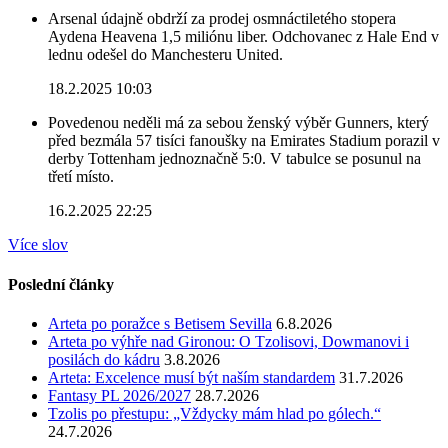
Arsenal údajně obdrží za prodej osmnáctiletého stopera
Aydena Heavena 1,5 miliónu liber. Odchovanec z Hale End v
lednu odešel do Manchesteru United.
18.2.2025 10:03
Povedenou neděli má za sebou ženský výběr Gunners, který
před bezmála 57 tisíci fanoušky na Emirates Stadium porazil v
derby Tottenham jednoznačně 5:0. V tabulce se posunul na
třetí místo.
16.2.2025 22:25
Více slov
Poslední články
Arteta po poražce s Betisem Sevilla
6.8.2026
Arteta po výhře nad Gironou: O Tzolisovi, Dowmanovi i
posilách do kádru
3.8.2026
Arteta: Excelence musí být naším standardem
31.7.2026
Fantasy PL 2026/2027
28.7.2026
Tzolis po přestupu: „Vždycky mám hlad po gólech.“
24.7.2026