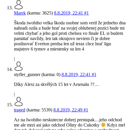
Marek
(karma: 3625)
8.8.2019, 22:41
#1
Škoda iwobiho velka škoda osobne som veril že jedneho dna
nahradi ozila a bude hrať na svojej oblubenej pozici bude mi
velmi chybať a jeho gol proti chelsea vo finale EL si budem
pamätať navždy, len tak okrajovo neviem či je dobre
posilnovať Everton predsa len už teraz chce hrať ligu
majstrov 6 tymov a miestenky su len 4
|
styfler_gunner (karma: 0)
8.8.2019, 22:41
#1
Díky Alexi za skvělých 15 let v Arsenalu ??…
|
traged
(karma: 5539)
8.8.2019, 22:49
#1
Az na Iwobiho neskutecne dobrej prestupak…jeho odchod
me ale mrzi asi jako odchod Oliny do Cukotky
Kdyz mel