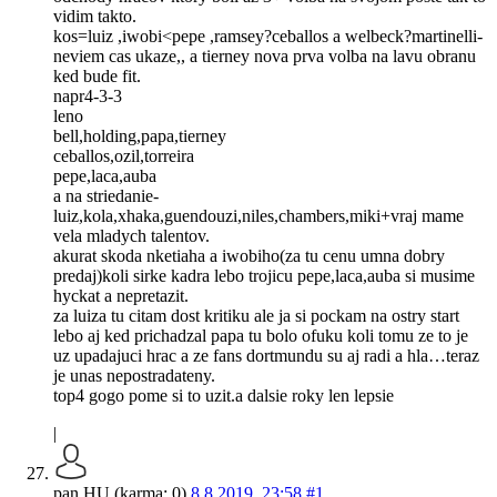
vidim takto.
kos=luiz ,iwobi<pepe ,ramsey?ceballos a welbeck?martinelli-
neviem cas ukaze,, a tierney nova prva volba na lavu obranu
ked bude fit.
napr4-3-3
leno
bell,holding,papa,tierney
ceballos,ozil,torreira
pepe,laca,auba
a na striedanie-
luiz,kola,xhaka,guendouzi,niles,chambers,miki+vraj mame
vela mladych talentov.
akurat skoda nketiaha a iwobiho(za tu cenu umna dobry
predaj)koli sirke kadra lebo trojicu pepe,laca,auba si musime
hyckat a nepretazit.
za luiza tu citam dost kritiku ale ja si pockam na ostry start
lebo aj ked prichadzal papa tu bolo ofuku koli tomu ze to je
uz upadajuci hrac a ze fans dortmundu su aj radi a hla…teraz
je unas nepostradateny.
top4 gogo pome si to uzit.a dalsie roky len lepsie
|
pan HU (karma: 0)
8.8.2019, 23:58
#1