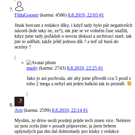
FildaGooner
(karma: 4586)
8.8.2019, 22:03
#1
Jinak borcum z redakce díky, i když tady bylo pár negativních
názorů (kde taky ne, ze?), tak jste se ve volném čase snažili,
kdyz jsme tady požádali o novou diskuzi a archivaci staré, tak
jste to udělali, takže ještě jednou dík ? a teď už hurá do
sezóny ?
|
masly
(karma: 2743)
8.8.2019, 22:25
#1
Jako jo asi pochvala, ale aby jsme přivedli cca 5 posil z
toho 2 mega a nebyl ani jeden balkón tak to promiň.
|
Avp
(karma: 2599)
8.8.2019, 22:14
#1
Myslim, ze drive nezli pozdeji prijde tech zmen vice. Nektere
uz jsou zcela jiste v pozadi pripravene, ja jsem behem
uplynulych par dni dal dohromady pro kluky z redakce