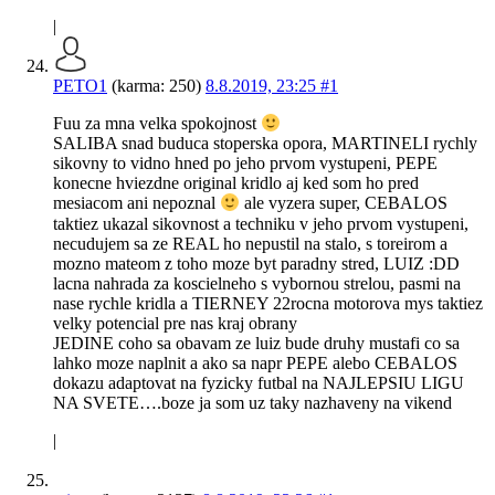
|
PETO1
(karma: 250)
8.8.2019, 23:25
#1
Fuu za mna velka spokojnost
SALIBA snad buduca stoperska opora, MARTINELI rychly
sikovny to vidno hned po jeho prvom vystupeni, PEPE
konecne hviezdne original kridlo aj ked som ho pred
mesiacom ani nepoznal
ale vyzera super, CEBALOS
taktiez ukazal sikovnost a techniku v jeho prvom vystupeni,
necudujem sa ze REAL ho nepustil na stalo, s toreirom a
mozno mateom z toho moze byt paradny stred, LUIZ :DD
lacna nahrada za koscielneho s vybornou strelou, pasmi na
nase rychle kridla a TIERNEY 22rocna motorova mys taktiez
velky potencial pre nas kraj obrany
JEDINE coho sa obavam ze luiz bude druhy mustafi co sa
lahko moze naplnit a ako sa napr PEPE alebo CEBALOS
dokazu adaptovat na fyzicky futbal na NAJLEPSIU LIGU
NA SVETE….boze ja som uz taky nazhaveny na vikend
|