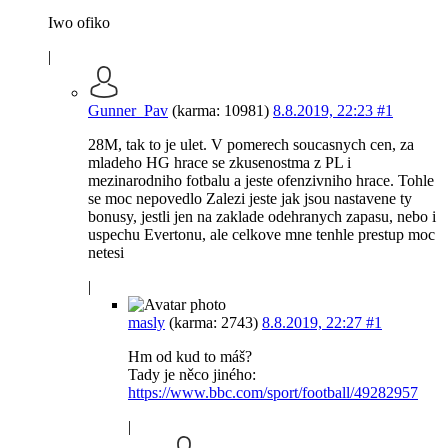
Iwo ofiko
|
Gunner_Pav
(karma: 10981)
8.8.2019, 22:23
#1
28M, tak to je ulet. V pomerech soucasnych cen, za
mladeho HG hrace se zkusenostma z PL i
mezinarodniho fotbalu a jeste ofenzivniho hrace. Tohle
se moc nepovedlo Zalezi jeste jak jsou nastavene ty
bonusy, jestli jen na zaklade odehranych zapasu, nebo i
uspechu Evertonu, ale celkove mne tenhle prestup moc
netesi
|
masly
(karma: 2743)
8.8.2019, 22:27
#1
Hm od kud to máš?
Tady je něco jiného:
https://www.bbc.com/sport/football/49282957
|