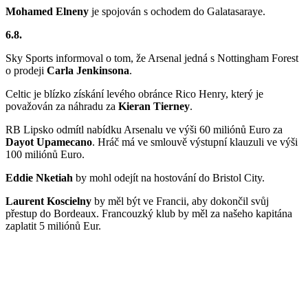
Mohamed Elneny
je spojován s ochodem do Galatasaraye.
6.8.
Sky Sports informoval o tom, že Arsenal jedná s Nottingham Forest
o prodeji
Carla Jenkinsona
.
Celtic je blízko získání levého obránce Rico Henry, který je
považován za náhradu za
Kieran Tierney
.
RB Lipsko odmítl nabídku Arsenalu ve výši 60 miliónů Euro za
Dayot Upamecano
. Hráč má ve smlouvě výstupní klauzuli ve výši
100 miliónů Euro.
Eddie Nketiah
by mohl odejít na hostování do Bristol City.
Laurent Koscielny
by měl být ve Francii, aby dokončil svůj
přestup do Bordeaux. Francouzký klub by měl za našeho kapitána
zaplatit 5 miliónů Eur.