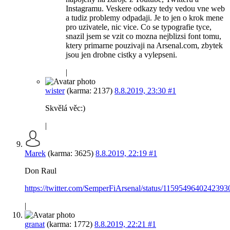
Instagramu. Veskere odkazy tedy vedou vne web
a tudiz problemy odpadaji. Je to jen o krok mene
pro uzivatele, nic vice. Co se typografie tyce,
snazil jsem se vzit co mozna nejblizsi font tomu,
ktery primarne pouzivaji na Arsenal.com, zbytek
jsou jen drobne cistky a vylepseni.
|
wister
(karma: 2137)
8.8.2019, 23:30
#1
Skvělá věc:)
|
Marek
(karma: 3625)
8.8.2019, 22:19
#1
Don Raul
https://twitter.com/SemperFiArsenal/status/1159549640242393
|
granat
(karma: 1772)
8.8.2019, 22:21
#1