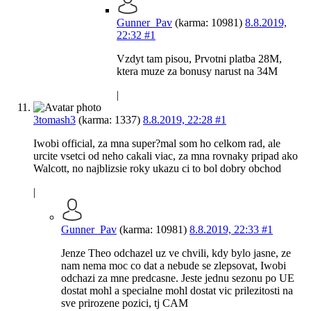
Gunner_Pav
(karma: 10981)
8.8.2019,
22:32
#1
Vzdyt tam pisou, Prvotni platba 28M,
ktera muze za bonusy narust na 34M
|
3tomash3
(karma: 1337)
8.8.2019, 22:28
#1
Iwobi official, za mna super?mal som ho celkom rad, ale
urcite vsetci od neho cakali viac, za mna rovnaky pripad ako
Walcott, no najblizsie roky ukazu ci to bol dobry obchod
|
Gunner_Pav
(karma: 10981)
8.8.2019, 22:33
#1
Jenze Theo odchazel uz ve chvili, kdy bylo jasne, ze
nam nema moc co dat a nebude se zlepsovat, Iwobi
odchazi za mne predcasne. Jeste jednu sezonu po UE
dostat mohl a specialne mohl dostat vic prilezitosti na
sve prirozene pozici, tj CAM