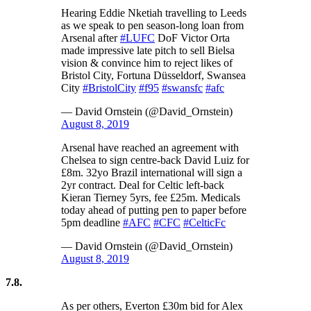
Hearing Eddie Nketiah travelling to Leeds
as we speak to pen season-long loan from
Arsenal after
#LUFC
DoF Victor Orta
made impressive late pitch to sell Bielsa
vision & convince him to reject likes of
Bristol City, Fortuna Düsseldorf, Swansea
City
#BristolCity
#f95
#swansfc
#afc
— David Ornstein (@David_Ornstein)
August 8, 2019
Arsenal have reached an agreement with
Chelsea to sign centre-back David Luiz for
£8m. 32yo Brazil international will sign a
2yr contract. Deal for Celtic left-back
Kieran Tierney 5yrs, fee £25m. Medicals
today ahead of putting pen to paper before
5pm deadline
#AFC
#CFC
#CelticFc
— David Ornstein (@David_Ornstein)
August 8, 2019
7.8.
As per others, Everton £30m bid for Alex