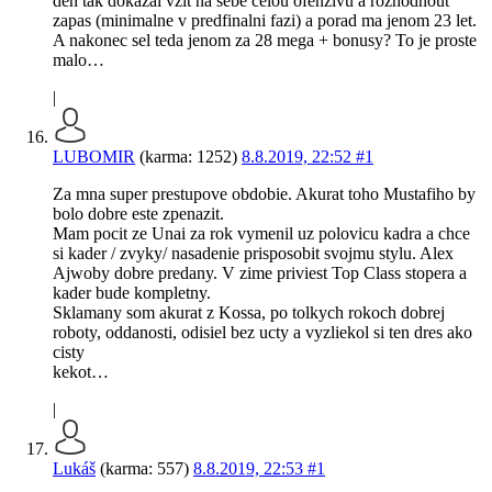
den tak dokazal vzit na sebe celou ofenzivu a rozhodnout
zapas (minimalne v predfinalni fazi) a porad ma jenom 23 let.
A nakonec sel teda jenom za 28 mega + bonusy? To je proste
malo…
|
LUBOMIR
(karma: 1252)
8.8.2019, 22:52
#1
Za mna super prestupove obdobie. Akurat toho Mustafiho by
bolo dobre este zpenazit.
Mam pocit ze Unai za rok vymenil uz polovicu kadra a chce
si kader / zvyky/ nasadenie prisposobit svojmu stylu. Alex
Ajwoby dobre predany. V zime priviest Top Class stopera a
kader bude kompletny.
Sklamany som akurat z Kossa, po tolkych rokoch dobrej
roboty, oddanosti, odisiel bez ucty a vyzliekol si ten dres ako
cisty
kekot…
|
Lukáš
(karma: 557)
8.8.2019, 22:53
#1