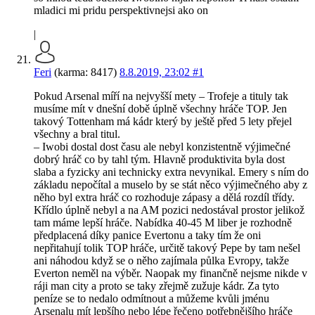
mladici mi pridu perspektivnejsi ako on
|
Feri
(karma: 8417)
8.8.2019, 23:02
#1
Pokud Arsenal míří na nejvyšší mety – Trofeje a tituly tak
musíme mít v dnešní době úplně všechny hráče TOP. Jen
takový Tottenham má kádr který by ještě před 5 lety přejel
všechny a bral titul.
– Iwobi dostal dost času ale nebyl konzistentně výjimečné
dobrý hráč co by tahl tým. Hlavně produktivita byla dost
slaba a fyzicky ani technicky extra nevynikal. Emery s ním do
základu nepočítal a muselo by se stát něco výjimečného aby z
něho byl extra hráč co rozhoduje zápasy a dělá rozdíl třídy.
Křídlo úplně nebyl a na AM pozici nedostával prostor jelikož
tam máme lepší hráče. Nabídka 40-45 M liber je rozhodně
předplacená díky panice Evertonu a taky tím že oni
nepřitahují tolik TOP hráče, určitě takový Pepe by tam nešel
ani náhodou když se o něho zajímala půlka Evropy, takže
Everton neměl na výběr. Naopak my finančně nejsme nikde v
ráji man city a proto se taky zřejmě zužuje kádr. Za tyto
peníze se to nedalo odmítnout a můžeme kvůli jménu
Arsenalu mít lepšího nebo lépe řečeno potřebnějšího hráče