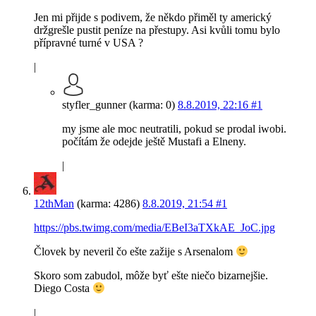
Jen mi přijde s podivem, že někdo přiměl ty americký
držgrešle pustit peníze na přestupy. Asi kvůli tomu bylo
přípravné turné v USA ?
|
styfler_gunner (karma: 0)
8.8.2019, 22:16
#1
my jsme ale moc neutratili, pokud se prodal iwobi.
počítám že odejde ještě Mustafi a Elneny.
|
12thMan
(karma: 4286)
8.8.2019, 21:54
#1
https://pbs.twimg.com/media/EBeI3aTXkAE_JoC.jpg
Človek by neveril čo ešte zažije s Arsenalom
Skoro som zabudol, môže byť ešte niečo bizarnejšie.
Diego Costa
|