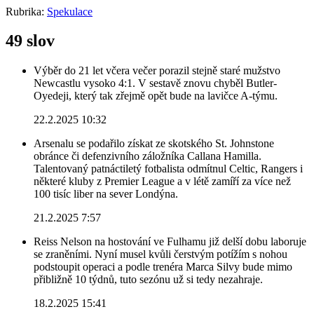
Rubrika:
Spekulace
49 slov
Výběr do 21 let včera večer porazil stejně staré mužstvo
Newcastlu vysoko 4:1. V sestavě znovu chyběl Butler-
Oyedeji, který tak zřejmě opět bude na lavičce A-týmu.
22.2.2025 10:32
Arsenalu se podařilo získat ze skotského St. Johnstone
obránce či defenzivního záložníka Callana Hamilla.
Talentovaný patnáctiletý fotbalista odmítnul Celtic, Rangers i
některé kluby z Premier League a v létě zamíří za více než
100 tisíc liber na sever Londýna.
21.2.2025 7:57
Reiss Nelson na hostování ve Fulhamu již delší dobu laboruje
se zraněními. Nyní musel kvůli čerstvým potížím s nohou
podstoupit operaci a podle trenéra Marca Silvy bude mimo
přibližně 10 týdnů, tuto sezónu už si tedy nezahraje.
18.2.2025 15:41