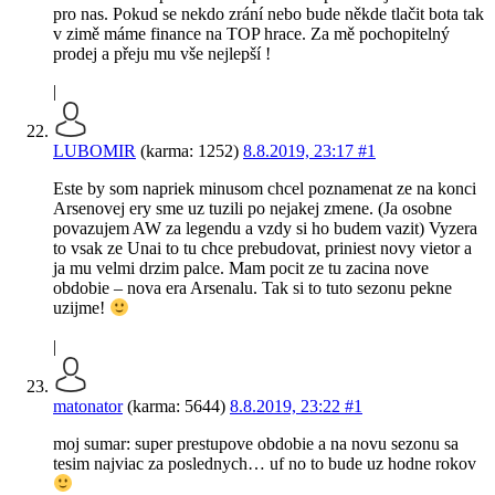
pro nas. Pokud se nekdo zrání nebo bude někde tlačit bota tak
v zimě máme finance na TOP hrace. Za mě pochopitelný
prodej a přeju mu vše nejlepší !
|
LUBOMIR
(karma: 1252)
8.8.2019, 23:17
#1
Este by som napriek minusom chcel poznamenat ze na konci
Arsenovej ery sme uz tuzili po nejakej zmene. (Ja osobne
povazujem AW za legendu a vzdy si ho budem vazit) Vyzera
to vsak ze Unai to tu chce prebudovat, priniest novy vietor a
ja mu velmi drzim palce. Mam pocit ze tu zacina nove
obdobie – nova era Arsenalu. Tak si to tuto sezonu pekne
uzijme!
|
matonator
(karma: 5644)
8.8.2019, 23:22
#1
moj sumar: super prestupove obdobie a na novu sezonu sa
tesim najviac za poslednych… uf no to bude uz hodne rokov