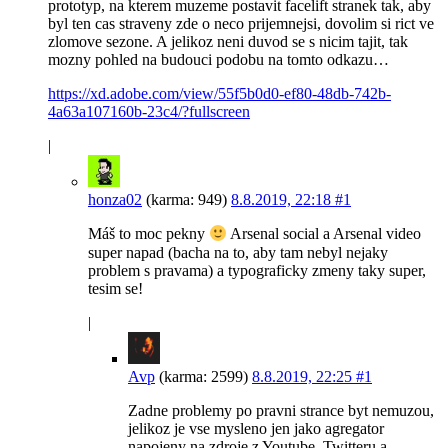
prototyp, na kterem muzeme postavit facelift stranek tak, aby
byl ten cas straveny zde o neco prijemnejsi, dovolim si rict ve
zlomove sezone. A jelikoz neni duvod se s nicim tajit, tak
mozny pohled na budouci podobu na tomto odkazu…
https://xd.adobe.com/view/55f5b0d0-ef80-48db-742b-
4a63a107160b-23c4/?fullscreen
|
honza02
(karma: 949)
8.8.2019, 22:18
#1
Máš to moc pekny
Arsenal social a Arsenal video
super napad (bacha na to, aby tam nebyl nejaky
problem s pravama) a typograficky zmeny taky super,
tesim se!
|
Avp
(karma: 2599)
8.8.2019, 22:25
#1
Zadne problemy po pravni strance byt nemuzou,
jelikoz je vse mysleno jen jako agregator
napojeny na zdroje z Youtube, Twitteru a