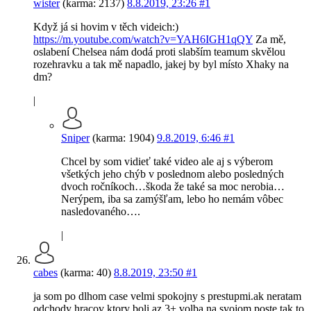
wister
(karma: 2137)
8.8.2019, 23:26
#1
Když já si hovim v těch videich:)
https://m.youtube.com/watch?v=YAH6IGH1qQY
Za mě,
oslabení Chelsea nám dodá proti slabším teamum skvělou
rozehravku a tak mě napadlo, jakej by byl místo Xhaky na
dm?
|
Sniper
(karma: 1904)
9.8.2019, 6:46
#1
Chcel by som vidieť také video ale aj s výberom
všetkých jeho chýb v poslednom alebo posledných
dvoch ročníkoch…škoda že také sa moc nerobia…
Nerýpem, iba sa zamýšľam, lebo ho nemám vôbec
nasledovaného….
|
cabes
(karma: 40)
8.8.2019, 23:50
#1
ja som po dlhom case velmi spokojny s prestupmi.ak neratam
odchody hracov ktory boli az 3+ volba na svojom poste tak to