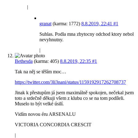
|
granat
(karma: 1772)
8.8.2019, 22:41
#1
Suhlas. Podla mna zbytocny odchod ktory nebol
nevyhnutny.
|
Bethesda
(karma: 405)
8.8.2019, 22:35
#1
Tak na něj se těším moc…
https://twitter.com/3li3nani/status/1159192917262708737
Jinak k přestupům já jsem maximálně spokojen, nečekal jsem
toto a srdečně děkuji všem z klubu co se na tom podíleli.
Muselo to být velké úsilí.
Vidím novou éru ARSENALU
VICTORIA CONCORDIA CRESCIT
|