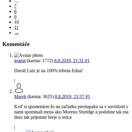
…
7
8
9
10
11
→
Komentáře
granat
(karma: 1772)
8.8.2019, 21:31
#1
David Luiz je na 100% robota Edua!
|
Marek
(karma: 3625)
8.8.2019, 21:37
#1
Keď si spomeniem že na začiatku prestupaku sa v suvislosti s
nami spominali mena ako Moreno Sturidge a podobne tak ma
dnes tak prijemne hreje u srdca
|