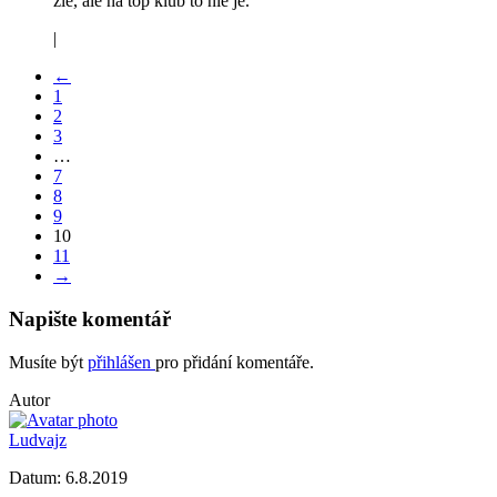
zlé, ale na top klub to nie je.
|
←
1
2
3
…
7
8
9
10
11
→
Napište komentář
Musíte být
přihlášen
pro přidání komentáře.
Autor
Ludvajz
Datum:
6.8.2019