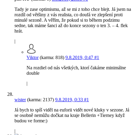
Tady je zase optimismu, až se mi z toho chce blejt. Já jsem na
rozdíl od většiny z vás realista, co doufá ve zlepšení proti
minulé sezoně. A věřím, že pokud si to během podzimu
sedne, tak máme šanci až do konce sezony o ten 3. – 4. flek
hrát.
|
Viktor
(karma: 818)
9.8.2019, 0:47
#1
Na rozdiel od nás všetkých, ktorí čakáme minimálne
double
|
wister
(karma: 2137)
9.8.2019, 0:33
#1
Já bych to spíš viděl na euforii vidět nové kluky v sezone. Já
se osobně nemůžu dočkat na kraje Bellerin +Tierney když
budou ve forme:)
|