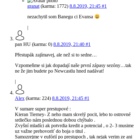
granat
(karma: 1772)
8.8.2019, 21:45
#1
nezachytil som Banegu ci Evansa
|
pan HU (karma: 0)
8.8.2019, 21:40
#1
Přestupák zajímavej, ale než si to sedne…
Vzpomeňme si jak dopadají naše první zápasy sezóny…tak
ne že jim budete po Newcastlu hned nadávat!
|
Alex
(karma: 224)
8.8.2019, 21:45
#1
V sumare super prestupové :
Kieran Tierney- Z neho mam skvelý pocit, lebo to ostrovné
srdiečko nám poslednou dobou chýbalo .
Zvyšní mladíci ak potvrdia kredit a potencial , o 2- 3 musime
uz važne prehovoriť do boja o titul .
Samozrejme v eufórií po prestupoch , tak nejak verim ze ani