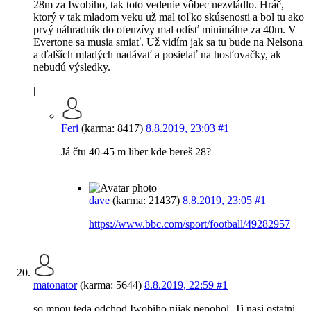
28m za Iwobiho, tak toto vedenie vôbec nezvládlo. Hráč,
ktorý v tak mladom veku už mal toľko skúsenosti a bol tu ako
prvý náhradník do ofenzívy mal odísť minimálne za 40m. V
Evertone sa musia smiať. Už vidím jak sa tu bude na Nelsona
a ďalších mladých nadávať a posielať na hosťovačky, ak
nebudú výsledky.
|
Feri
(karma: 8417)
8.8.2019, 23:03
#1
Já čtu 40-45 m liber kde bereš 28?
|
dave
(karma: 21437)
8.8.2019, 23:05
#1
https://www.bbc.com/sport/football/49282957
|
matonator
(karma: 5644)
8.8.2019, 22:59
#1
so mnou teda odchod Iwobiho nijak nepohol. Ti nasi ostatni