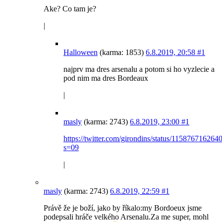
Ake? Co tam je?
|
Halloween
(karma: 1853)
6.8.2019, 20:58
#1
najprv ma dres arsenalu a potom si ho vyzlecie a
pod nim ma dres Bordeaux
|
masly
(karma: 2743)
6.8.2019, 23:00
#1
https://twitter.com/girondins/status/11587671626
s=09
|
masly
(karma: 2743)
6.8.2019, 22:59
#1
Právě že je boží, jako by říkalo:my Bordoeux jsme
podepsali hráče velkého Arsenalu.Za me super, mohl