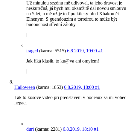
Už minulou sezónu mě udivoval, ta jeho dravost je
neskutečná, já bych mu okamžitě dal novou smlouvu
na 5 let, u mě už je teď prakticky před Xhakou či
Elnenym. S guendouzim a torreirou to může být
budoucnost střední zálohy.
|
traged
(karma: 5515)
6.8.2019, 19:09
#1
Jak říká klasik, to ku@va ani omylem!
|
Halloween
(karma: 1853)
6.8.2019, 18:00
#1
Tak to kosove video pri predstaveni v bodeaux sa mi vobec
nepaci
|
duri
(karma: 2281)
6.8.2019, 18:10
#1