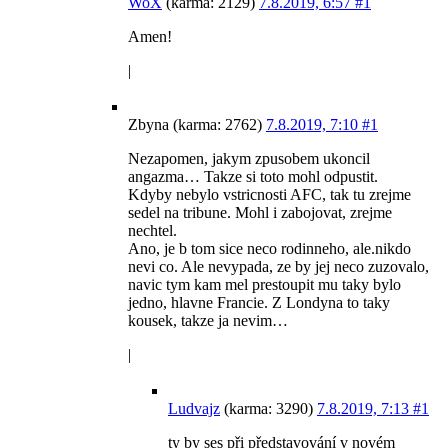
WoX
(karma: 2129)
7.8.2019, 6:57
#1
Amen!
|
Zbyna (karma: 2762)
7.8.2019, 7:10
#1
Nezapomen, jakym zpusobem ukoncil
angazma… Takze si toto mohl odpustit.
Kdyby nebylo vstricnosti AFC, tak tu zrejme
sedel na tribune. Mohl i zabojovat, zrejme
nechtel.
Ano, je b tom sice neco rodinneho, ale.nikdo
nevi co. Ale nevypada, ze by jej neco zuzovalo,
navic tym kam mel prestoupit mu taky bylo
jedno, hlavne Francie. Z Londyna to taky
kousek, takze ja nevim…
|
Ludvajz
(karma: 3290)
7.8.2019, 7:13
#1
ty by ses při představování v novém