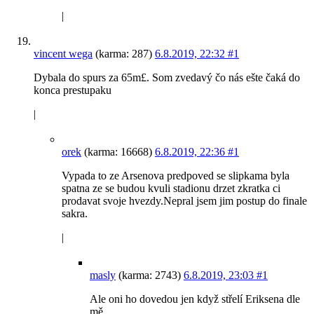
|
vincent wega
(karma: 287)
6.8.2019, 22:32
#1
Dybala do spurs za 65m£. Som zvedavý čo nás ešte čaká do
konca prestupaku
|
orek
(karma: 16668)
6.8.2019, 22:36
#1
Vypada to ze Arsenova predpoved se slipkama byla
spatna ze se budou kvuli stadionu drzet zkratka ci
prodavat svoje hvezdy.Nepral jsem jim postup do finale
sakra.
|
masly
(karma: 2743)
6.8.2019, 23:03
#1
Ale oni ho dovedou jen když střelí Eriksena dle
mě