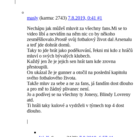
|
masly
(karma: 2743)
7.8.2019, 0:41
#1
Nechápu jak můžeš mluvit za všechny fans.Mi se to
video líbí a nevidím na něm nic co by někoho
zesměšňovalo.Prostě svůj fotbalový život dal Arsenalu
a teď jde dohrát domů.
Taky to jde brát jako poděkování, řekni mi kdo z hráčů
mluví o svých bývalých klubech.
Každý jen že je jejich sen hrát tam kde zrovna
přestoupili.
On ukázal že je gunner a otočil na poslední kapitolu
svého fotbalového života.
Takže mluv za sebe a ne za fans, já fandím dost dlouho
a pro mě to žádný plivanec není.
Jo a podívej se na všechny ty Jonesy, Blindy Lovreny
atd.
Ti hráli taky kulové a vydrželi v týmech top 4 dost
dlouho.
|