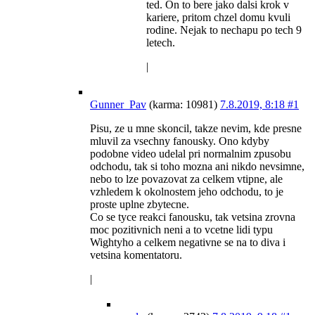
ted. On to bere jako dalsi krok v
kariere, pritom chzel domu kvuli
rodine. Nejak to nechapu po tech 9
letech.
|
Gunner_Pav
(karma: 10981)
7.8.2019, 8:18
#1
Pisu, ze u mne skoncil, takze nevim, kde presne
mluvil za vsechny fanousky. Ono kdyby
podobne video udelal pri normalnim zpusobu
odchodu, tak si toho mozna ani nikdo nevsimne,
nebo to lze povazovat za celkem vtipne, ale
vzhledem k okolnostem jeho odchodu, to je
proste uplne zbytecne.
Co se tyce reakci fanousku, tak vetsina zrovna
moc pozitivnich neni a to vcetne lidi typu
Wightyho a celkem negativne se na to diva i
vetsina komentatoru.
|