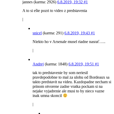
jannes (karma: 2926)
6.8.2019, 19:32
#1
A to si ešte pozri to video z predstavenia
|
snicel
(karma: 291)
6.8.2019, 19:43
#1
Niekto ho v Arsenale musel riadne nasrať…..
|
Andrej
(karma: 1848)
6.8.2019, 19:51
#1
tak to predstavenie by som neriesil
pravdepodobne to mal za ulohu od Bordeaux sa
takto predstavit na videu. Kazdopadne necham si
prinom otvorene zadne vratka pockam si na
nejake vyjadrenie ale musi to by nieco vazne
inak umna skoncil
|