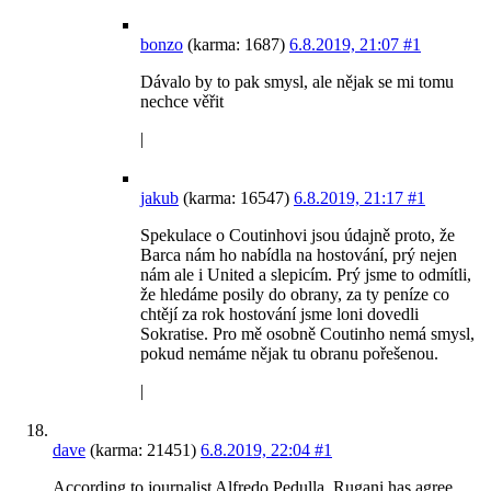
bonzo
(karma: 1687)
6.8.2019, 21:07
#1
Dávalo by to pak smysl, ale nějak se mi tomu
nechce věřit
|
jakub
(karma: 16547)
6.8.2019, 21:17
#1
Spekulace o Coutinhovi jsou údajně proto, že
Barca nám ho nabídla na hostování, prý nejen
nám ale i United a slepicím. Prý jsme to odmítli,
že hledáme posily do obrany, za ty peníze co
chtějí za rok hostování jsme loni dovedli
Sokratise. Pro mě osobně Coutinho nemá smysl,
pokud nemáme nějak tu obranu pořešenou.
|
dave
(karma: 21451)
6.8.2019, 22:04
#1
According to journalist Alfredo Pedulla, Rugani has agree