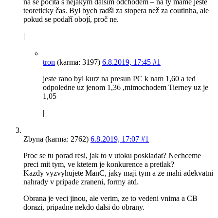
na se počítá s nějakým dalším odchodem – na ty máme ještě
teoreticky čas. Byl bych radši za stopera než za coutinha, ale
pokud se podaří obojí, proč ne.
|
tron
(karma: 3197)
6.8.2019, 17:45
#1
jeste rano byl kurz na presun PC k nam 1,60 a ted
odpoledne uz jenom 1,36 ,mimochodem Tierney uz je
1,05
|
Zbyna (karma: 2762)
6.8.2019, 17:07
#1
Proc se tu porad resi, jak to v utoku poskladat? Nechceme
preci mit tym, ve ktetem je konkurence a pretlak?
Kazdy vyzvyhujete ManC, jaky maji tym a ze mahi adekvatni
nahrady v pripade zraneni, formy atd.
Obrana je veci jinou, ale verim, ze to vedeni vnima a CB
dorazi, pripadne nekdo dalsi do obrany.