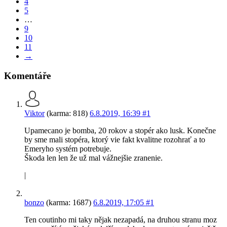
4
5
…
9
10
11
→
Komentáře
Viktor
(karma: 818)
6.8.2019, 16:39
#1
Upamecano je bomba, 20 rokov a stopér ako lusk. Konečne
by sme mali stopéra, ktorý vie fakt kvalitne rozohrať a to
Emeryho systém potrebuje.
Škoda len len že už mal vážnejšie zranenie.
|
bonzo
(karma: 1687)
6.8.2019, 17:05
#1
Ten coutinho mi taky nějak nezapadá, na druhou stranu moz