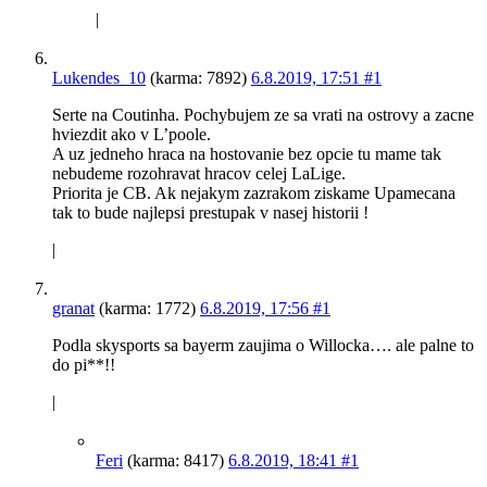
|
Lukendes_10
(karma: 7892)
6.8.2019, 17:51
#1
Serte na Coutinha. Pochybujem ze sa vrati na ostrovy a zacne
hviezdit ako v L’poole.
A uz jedneho hraca na hostovanie bez opcie tu mame tak
nebudeme rozohravat hracov celej LaLige.
Priorita je CB. Ak nejakym zazrakom ziskame Upamecana
tak to bude najlepsi prestupak v nasej historii !
|
granat
(karma: 1772)
6.8.2019, 17:56
#1
Podla skysports sa bayerm zaujima o Willocka…. ale palne to
do pi**!!
|
Feri
(karma: 8417)
6.8.2019, 18:41
#1