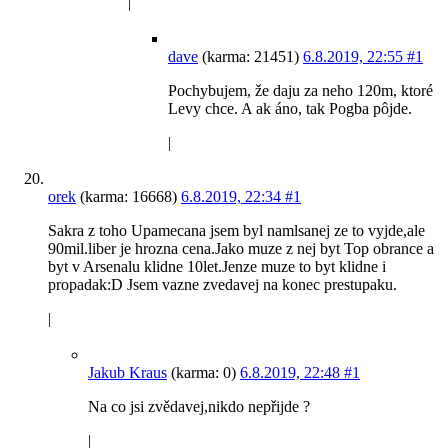
|
dave
(karma: 21451)
6.8.2019, 22:55
#1
Pochybujem, že daju za neho 120m, ktoré
Levy chce. A ak áno, tak Pogba pôjde.
|
orek
(karma: 16668)
6.8.2019, 22:34
#1
Sakra z toho Upamecana jsem byl namlsanej ze to vyjde,ale
90mil.liber je hrozna cena.Jako muze z nej byt Top obrance a
byt v Arsenalu klidne 10let.Jenze muze to byt klidne i
propadak:D Jsem vazne zvedavej na konec prestupaku.
|
Jakub Kraus
(karma: 0)
6.8.2019, 22:48
#1
Na co jsi zvědavej,nikdo nepřijde ?
|