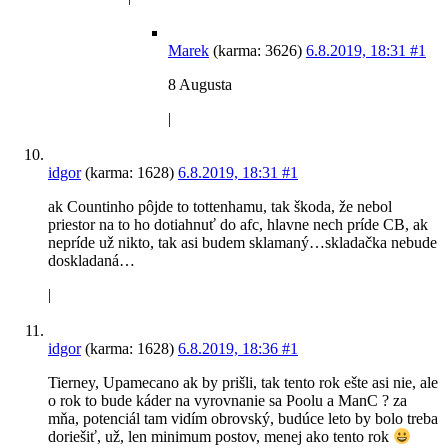
Marek
(karma: 3626)
6.8.2019, 18:31
#1
8 Augusta
|
idgor
(karma: 1628)
6.8.2019, 18:31
#1
ak Countinho pôjde to tottenhamu, tak škoda, že nebol
priestor na to ho dotiahnuť do afc, hlavne nech príde CB, ak
nepríde už nikto, tak asi budem sklamaný…skladačka nebude
doskladaná…
|
idgor
(karma: 1628)
6.8.2019, 18:36
#1
Tierney, Upamecano ak by prišli, tak tento rok ešte asi nie, ale
o rok to bude káder na vyrovnanie sa Poolu a ManC ? za
mňa, potenciál tam vidím obrovský, budúce leto by bolo treba
doriešiť, už, len minimum postov, menej ako tento rok