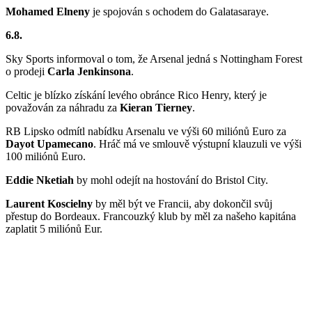
Mohamed Elneny
je spojován s ochodem do Galatasaraye.
6.8.
Sky Sports informoval o tom, že Arsenal jedná s Nottingham Forest
o prodeji
Carla Jenkinsona
.
Celtic je blízko získání levého obránce Rico Henry, který je
považován za náhradu za
Kieran Tierney
.
RB Lipsko odmítl nabídku Arsenalu ve výši 60 miliónů Euro za
Dayot Upamecano
. Hráč má ve smlouvě výstupní klauzuli ve výši
100 miliónů Euro.
Eddie Nketiah
by mohl odejít na hostování do Bristol City.
Laurent Koscielny
by měl být ve Francii, aby dokončil svůj
přestup do Bordeaux. Francouzký klub by měl za našeho kapitána
zaplatit 5 miliónů Eur.