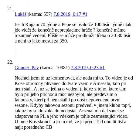
Lukáš
(karma: 557)
7.8.2019, 0:17
#1
Jestli Rugani 70 týdne a Pepe se psalo že 100 tisíc týdně ntak
jde vidět že konečně nepreplacime hráče ? konečně máme
rozumné vedení. Příště se může prodloužit třeba o 20-30 tisíc
a není to jako mesut za 350.
|
Gunner_Pav
(karma: 10981)
7.8.2019, 0:23
#1
Nechtel jsem to uz komentovat, ale neda mi to. To video je od
Kose ohromny plivanec do tvare vsem v Arnsealu, kdo pri
nem stali. At uz se jedna o vedeni (i kdyz z toho, ktere tam
bylo pri jeho prichodu moc nezbylo(, ale predevsim o
fanousky, kteri pri nem stali i po dost nepovedene prvni
sezone. Kdyby takovou sezonu predvedl v jinem klubu top4,
tak uz by se do zakladu nedostal. Arsenal mu dal sanci se
adaptovat na PL a jeho vdekem je tohle zesmesnujici video.
U mne Kos skoncil a jsem rad, ze je pryc. Ted obratit list a
najit poradneho CB