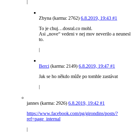
|
Zbyna (karma: 2762)
6.8.2019, 19:43
#1
To je chuj…dosral.co mohl.
Asi „nove“ vedeni v nej mov neverilo a neunesl
to.
|
Berci
(karma: 2149)
6.8.2019, 19:47
#1
Jak se ho někdo může po tomhle zastávat
|
jannes (karma: 2926)
6.8.2019, 19:42
#1
https://www.facebook.com/pg/girondins/posts/?
ref=page_internal
|