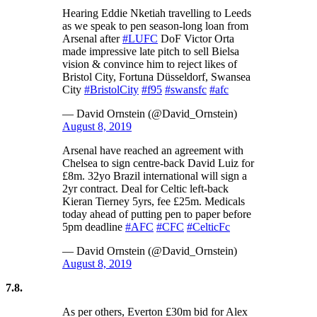
Hearing Eddie Nketiah travelling to Leeds
as we speak to pen season-long loan from
Arsenal after
#LUFC
DoF Victor Orta
made impressive late pitch to sell Bielsa
vision & convince him to reject likes of
Bristol City, Fortuna Düsseldorf, Swansea
City
#BristolCity
#f95
#swansfc
#afc
— David Ornstein (@David_Ornstein)
August 8, 2019
Arsenal have reached an agreement with
Chelsea to sign centre-back David Luiz for
£8m. 32yo Brazil international will sign a
2yr contract. Deal for Celtic left-back
Kieran Tierney 5yrs, fee £25m. Medicals
today ahead of putting pen to paper before
5pm deadline
#AFC
#CFC
#CelticFc
— David Ornstein (@David_Ornstein)
August 8, 2019
7.8.
As per others, Everton £30m bid for Alex