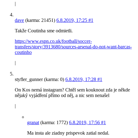
|
dave
(karma: 21451)
6.8.2019, 17:25
#1
Takže Coutinha sme odmietli.
https://www.espn.co.uk/football/soccer-
transfers/story/3913680/sources-arsenal-do-not-want-barcas-
coutinho
|
styfler_gunner (karma: 0)
6.8.2019, 17:28
#1
On Kos nemá instagram? Chtěl sem kouknout zda je někde
nějaký vyjádření přímo od něj, a nic sem nenašel
|
granat
(karma: 1772)
6.8.2019, 17:56
#1
Ma insta ale ziadny prispevok zatial nedal.