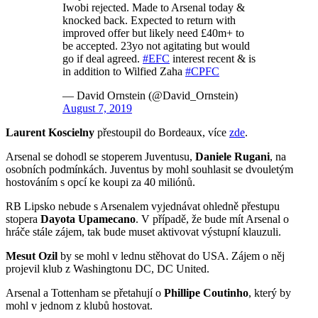
Iwobi rejected. Made to Arsenal today &
knocked back. Expected to return with
improved offer but likely need £40m+ to
be accepted. 23yo not agitating but would
go if deal agreed.
#EFC
interest recent & is
in addition to Wilfied Zaha
#CPFC
— David Ornstein (@David_Ornstein)
August 7, 2019
Laurent Koscielny
přestoupil do Bordeaux, více
zde
.
Arsenal se dohodl se stoperem Juventusu,
Daniele Rugani
, na
osobních podmínkách. Juventus by mohl souhlasit se dvouletým
hostováním s opcí ke koupi za 40 miliónů.
RB Lipsko nebude s Arsenalem vyjednávat ohledně přestupu
stopera
Dayota Upamecano
. V případě, že bude mít Arsenal o
hráče stále zájem, tak bude muset aktivovat výstupní klauzuli.
Mesut Ozil
by se mohl v lednu stěhovat do USA. Zájem o něj
projevil klub z Washingtonu DC, DC United.
Arsenal a Tottenham se přetahují o
Phillipe Coutinho
, který by
mohl v jednom z klubů hostovat.