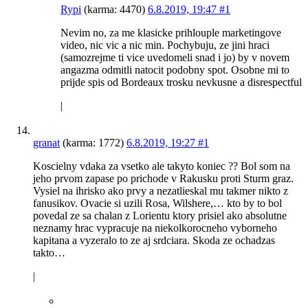
Rypi
(karma: 4470)
6.8.2019, 19:47
#1
Nevim no, za me klasicke prihlouple marketingove
video, nic vic a nic min. Pochybuju, ze jini hraci
(samozrejme ti vice uvedomeli snad i jo) by v novem
angazma odmitli natocit podobny spot. Osobne mi to
prijde spis od Bordeaux trosku nevkusne a disrespectful
|
granat
(karma: 1772)
6.8.2019, 19:27
#1
Koscielny vdaka za vsetko ale takyto koniec ?? Bol som na
jeho prvom zapase po prichode v Rakusku proti Sturm graz.
Vysiel na ihrisko ako prvy a nezatlieskal mu takmer nikto z
fanusikov. Ovacie si uzili Rosa, Wilshere,… kto by to bol
povedal ze sa chalan z Lorientu ktory prisiel ako absolutne
neznamy hrac vypracuje na niekolkorocneho vyborneho
kapitana a vyzeralo to ze aj srdciara. Skoda ze ochadzas
takto…
|