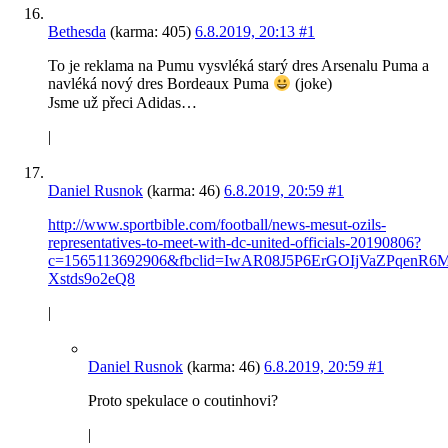
Bethesda
(karma: 405)
6.8.2019, 20:13
#1
To je reklama na Pumu vysvléká starý dres Arsenalu Puma a
navléká nový dres Bordeaux Puma
(joke)
Jsme už přeci Adidas…
|
Daniel Rusnok
(karma: 46)
6.8.2019, 20:59
#1
http://www.sportbible.com/football/news-mesut-ozils-
representatives-to-meet-with-dc-united-officials-20190806?
c=1565113692906&fbclid=IwAR08J5P6ErGOIjVaZPqe
Xstds9o2eQ8
|
Daniel Rusnok
(karma: 46)
6.8.2019, 20:59
#1
Proto spekulace o coutinhovi?
|