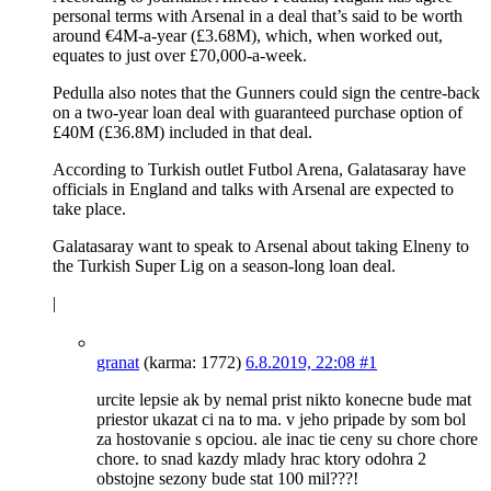
personal terms with Arsenal in a deal that’s said to be worth
around €4M-a-year (£3.68M), which, when worked out,
equates to just over £70,000-a-week.
Pedulla also notes that the Gunners could sign the centre-back
on a two-year loan deal with guaranteed purchase option of
£40M (£36.8M) included in that deal.
According to Turkish outlet Futbol Arena, Galatasaray have
officials in England and talks with Arsenal are expected to
take place.
Galatasaray want to speak to Arsenal about taking Elneny to
the Turkish Super Lig on a season-long loan deal.
|
granat
(karma: 1772)
6.8.2019, 22:08
#1
urcite lepsie ak by nemal prist nikto konecne bude mat
priestor ukazat ci na to ma. v jeho pripade by som bol
za hostovanie s opciou. ale inac tie ceny su chore chore
chore. to snad kazdy mlady hrac ktory odohra 2
obstojne sezony bude stat 100 mil???!