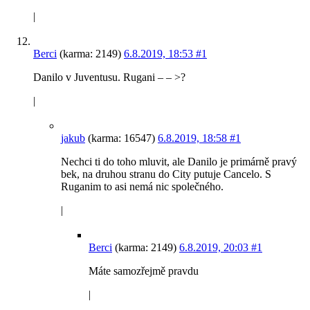
|
Berci
(karma: 2149)
6.8.2019, 18:53
#1
Danilo v Juventusu. Rugani – – >?
|
jakub
(karma: 16547)
6.8.2019, 18:58
#1
Nechci ti do toho mluvit, ale Danilo je primárně pravý
bek, na druhou stranu do City putuje Cancelo. S
Ruganim to asi nemá nic společného.
|
Berci
(karma: 2149)
6.8.2019, 20:03
#1
Máte samozřejmě pravdu
|