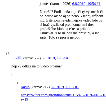
jannes (karma: 2926)
6.8.2019, 19:54
#1
Neriešil? Podla mňa to je čistý výsmech či
od bordo alebo aj od neho. Žiadny rešpekt
nič. Ešte som nevidel nejaké video kde by
si hráč vyzliekal pred kamerami dres
predošlého klubu a ešte sa priblblo
usmieval. A to už boli iné prestupy a iné
ságy. Toto sa proste nerobí
|
Lukáš
(karma: 557)
6.8.2019, 19:34
#1
nějaký odkaz na to video prosim?
|
Jakub
(karma: 712)
6.8.2019, 19:37
#1
https://twitter.com/girondins/status/11587671626407321
s=19