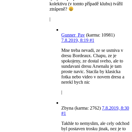
kolektivu (v tomto případě klubu) tvářil
ztrápeně?
|
Gunner_Pav
(karma: 10981)
7.8.2019, 8:19
#1
Mne treba nevadi, ze se usmiva v
dresu Bordeaux. Chapu, ze je
spokojeny, ze dostal sveho, ale to
sundavani dresu Arsenalu je tam
proste navic. Stacila by klasicka
fotka nebo video v novem dresu a
nerekl bych nic
|
Zbyna (karma: 2762)
7.8.2019, 8:30
#1
Takhle to nemyslim, ale cely odchod
byl postaven trosku jinak, nez je to