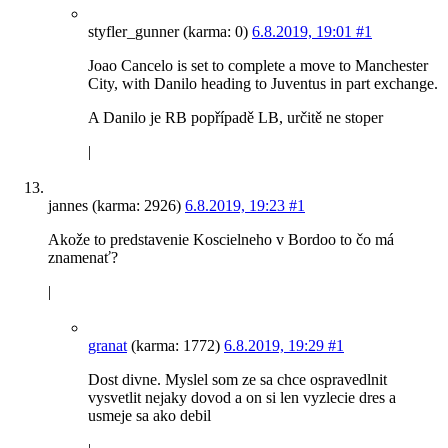
styfler_gunner (karma: 0)
6.8.2019, 19:01
#1
Joao Cancelo is set to complete a move to Manchester
City, with Danilo heading to Juventus in part exchange.
A Danilo je RB popřípadě LB, určitě ne stoper
|
jannes (karma: 2926)
6.8.2019, 19:23
#1
Akože to predstavenie Koscielneho v Bordoo to čo má
znamenať?
|
granat
(karma: 1772)
6.8.2019, 19:29
#1
Dost divne. Myslel som ze sa chce ospravedlnit
vysvetlit nejaky dovod a on si len vyzlecie dres a
usmeje sa ako debil