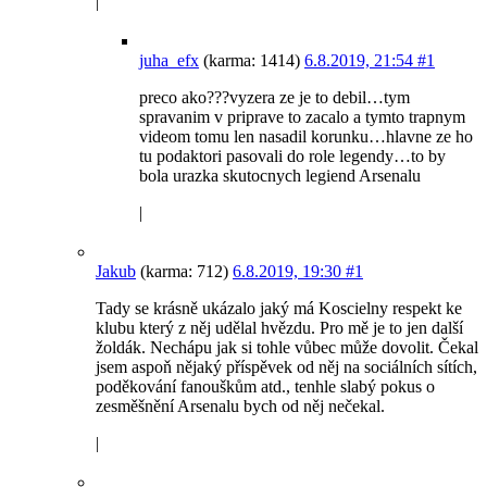
|
juha_efx
(karma: 1414)
6.8.2019, 21:54
#1
preco ako???vyzera ze je to debil…tym
spravanim v priprave to zacalo a tymto trapnym
videom tomu len nasadil korunku…hlavne ze ho
tu podaktori pasovali do role legendy…to by
bola urazka skutocnych legiend Arsenalu
|
Jakub
(karma: 712)
6.8.2019, 19:30
#1
Tady se krásně ukázalo jaký má Koscielny respekt ke
klubu který z něj udělal hvězdu. Pro mě je to jen další
žoldák. Nechápu jak si tohle vůbec může dovolit. Čekal
jsem aspoň nějaký příspěvek od něj na sociálních sítích,
poděkování fanouškům atd., tenhle slabý pokus o
zesměšnění Arsenalu bych od něj nečekal.
|