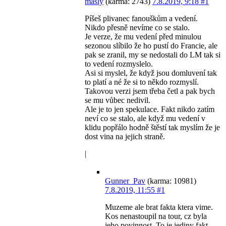
masly
(karma: 2743)
7.8.2019, 9:18
#1
Píšeš plivanec fanouškům a vedení.
Nikdo přesně nevíme co se stalo.
Je verze, že mu vedení před minulou
sezonou slíbilo že ho pustí do Francie, ale
pak se zranil, my se nedostali do LM tak si
to vedení rozmyslelo.
Asi si myslel, že když jsou domluvení tak
to platí a né že si to někdo rozmyslí.
Takovou verzi jsem třeba četl a pak bych
se mu vůbec nedivil.
Ale je to jen spekulace. Fakt nikdo zatím
neví co se stalo, ale když mu vedení v
klidu popřálo hodně štěstí tak myslím že je
dost vina na jejich straně.
|
Gunner_Pav
(karma: 10981)
7.8.2019, 11:55
#1
Muzeme ale brat fakta ktera vime.
Kos nenastoupil na tour, cz byla
jeho povinnost. To je jediny fakt,